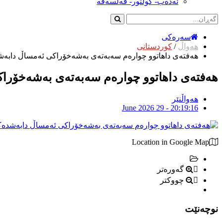
ئەدەب- کولتور- فەلسەفە
سەرەکی
هەواڵ
/
کوردستانی
هەفتەی داهاتوو چوارەم سەبەتەی بەشەخۆراکی ئەمساڵ دابە
هەفتەی داهاتوو چوارەم سەبەتەی بەشەخۆرا
هەواڵنێر
June 2026 29 - 20:19:16
Location in Google Map
گەورەتر
چووکتر
نوچەنێت