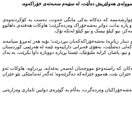
پسوولەی هەولێریش دەڵێت، لە سێیەم سەبەتەی خۆراکەوە،
 گووت، رۆژی چوارشەممە کە دەکاتە یەکی مانگی حەوت، دەست بە کۆکردنەوەی
 و پارە بدات، دواتر بەشەخۆراک وەردەگرێت؛ هاوکات هەفتەی داهاتوو
ر، نیو کیلۆ نیسک و نیو کیلۆ لەتکە نۆک.
 مووچەیان لە ملیۆنێک و نیو دینار زیاترە) بەشەخۆراکەکەیان ببڕدرێت؛ بۆیە هەر ئەمڕۆ سیامەند
کەلی دەشڵێت، بەهۆی قەیرانی داراییەوە ئێمە لە هەرێمی کوردستان
نیو، پاشان کرایە ملیۆنێک، ئێستا بڕیارە دووبارە داوا بکرێت، بە یەک
ان کە راستەوخۆ مووچەیان لەسەر بەغدایە، بڕدراوە، هاوکات ئەو
ێزان بێت، هەموو خێزانەکە دەگرێتەوە؛ ئەگەر ئەندامێکی نێو خێزان
) ملیۆن و (386) هەزار و (51) هاونیشتمانی لە هەرێمی کوردستان بەشەخۆراکیان وەردەگرت، بەڵام بە گوێرەی دوایین ئاماری وەزارەتی