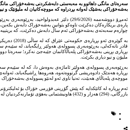
سەرەتای مانگی داهاتوو بە مەبەستی دابەشکردنی بەشەخۆراکی مانگ
بەشەخۆراکی بەشێک لەوانە بڕدراوە کە مووچەکانیان لە ملیۆنێک و نیو د
ئەمڕۆ دووشەممە (29/6/2026) دلێر عەبدول
پارەی بریکارەکان دەکرێت تاوەکو بتوانین بەشەخۆراک دابەش بکەین، ب
چوارەم سەبەتەی بەشەخۆراکی ئەم ساڵ دابەش دەکرێت، کە بریتییە لە: 
بە گوێرەی ئ
قادر نانەکەلی، بەڕێوەبەری پسوولەی هەولێر ڕایگەیاند، لە سێیەم 
بڕیاری بڕینی بەشەخۆراکی پلەباڵاکانمان جێبەجێ نەکرد؛ سەرەتا دوو ملی
ملیۆن و نیو دیاری بکرێت.
بەڕێوەبەری پسوولەی هەولێر ئاماژەی بەوەش دا، کە لە سێیەم سەب
بڕیارە هەندێک دادوەریشی گرتووەتەوە، هەروەها ڕاشیگەیاند، ئەوانە
مووچەی پلەباڵای هەبێت، تەنیا ناوی ئەو لەنێو پسوولەی بەشەخۆراک 
بازرگانی، (294) هەزار و (432) هاونیشتمانی بەهۆی تۆمارنەکردنیان لە سیستمی ئەلیکترۆنی، بەشەخۆراکیان بڕدراوە.