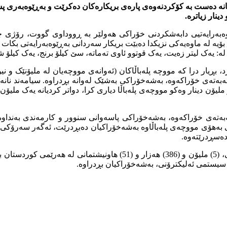
انە دەست بە کۆکردنەوەی پارەی بریکارەکان دەکرێت و بەڕێوەبەری 
ینار زیاترە.
واحید، بەڕێوەبەری بەڕێوەبەرایەتیی دابەشکردنی خۆراکی هەولێر بە ڕووداوی
ۆیە لە ماوەیەکی نزیکدا دەبێت بریکار سەردانی بەڕێوەبەرایەتی بکات
یەک لیتر زەیت، یەک قوتوو ئاوی تەماتە، سێ کیلۆ برنج، یەک کیلۆ شەک
ەو بڕیارەی حکومەتی عێراق کە لە ساڵی (2018) دەریکرد، بڕیار درا کە مووچە پلەباڵاکان (ئەوانەی
سەبەتەی خۆراکەوە، بەشەخۆراکی بەشێک لەوانە بڕدراوە. سیامەند نانە
ۆن دینار وەکو مووچەی پلەباڵا دیاری کرا، دواتر کردیانە یەک ملیۆن و 
ەتەی خۆراکەوە، بەشەخۆراکی پاسەوانی سنوور و کارمەندی بەنداوەک
ی بەهۆی مووچەی پلەباڵاوە بەشەخۆراکیان دەبڕدرێت، ئەگەر سەرۆکی خ
دەسڕدرێتەوە.
ئەم بڕیارە لە کاتێکدایە کە پێش گۆڕینی فۆڕمی خۆراک بۆ ئەلیکترۆنی، (5