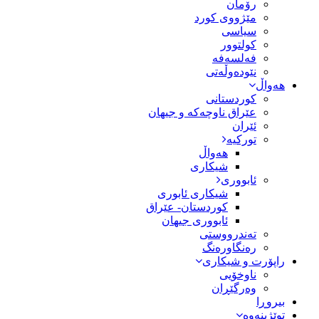
رۆمان
مێژووى کورد
سیاسى
کولتوور
فەلسەفە
نێودەوڵەتی
هەواڵ
کوردستانی
عێراق ناوچەکە و جیهان
ئێران
تورکیە
هەواڵ
شیکاری
ئابووری
شیکاری ئابوری
کوردستان- عێراق
ئابووری جیهان
تەندرووستی
رەنگاورەنگ
راپۆرت و شیکاری
ناوخۆیی
وەرگێڕان
بیروڕا
توێژینەوە