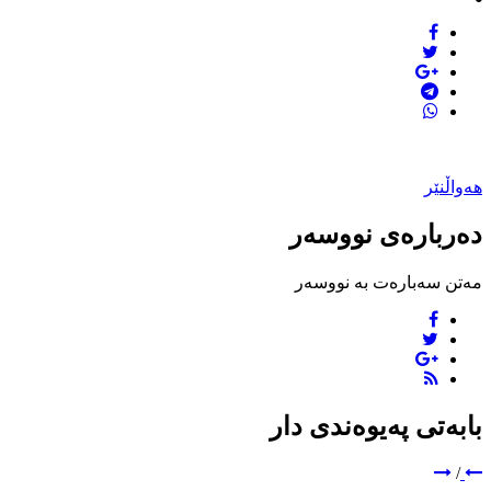
هەواڵنێر
دەربارەی نووسەر
مەتن سەبارەت بە نووسەر
بابەتی پەیوەندی دار
/