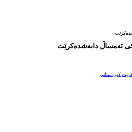
شدەکرێت
کی ئەمساڵ دابەشدەکرێت
کوردستانی