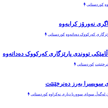
کوردستانی
گری نەورۆز کرایەوە
کوردستانی
امێکی تووندی پارێزگاری کەرکووک دەداتەوە
کوردستانی
 سویسرا بەرز دەنرخێنێت
کوردستانی