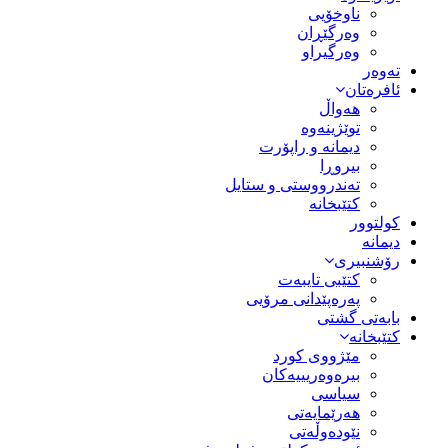
ناوخۆیی
وەرگێڕان
وەرگیراو
تەوەر
ئافرەتان
هەواڵ
توێژینەوە
دیمانە و راپۆرت
بیروڕا
تەندرووستی و ستایل
کتێبخانە
کولتوور
دیمانە
رۆشنبیری
کتێبی تایبەت
پەرەپێدانی مرۆیی
بابەتی گشتی
کتێبخانە
مێژووى کورد
بیرەوەریییەکان
سیاسى
هەرێمایەتی
نێودەوڵەتی