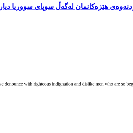
ردنەوەی هێزەکانمان لەگەڵ سوپای سووریا دیار
we denounce with righteous indignation and dislike men who are so be