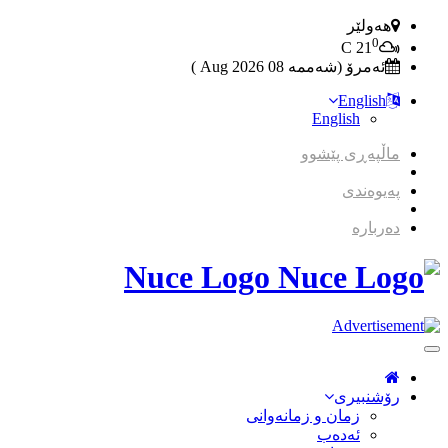
هەولێر
0
C
21
ئەمرۆ (شەممە 08 2026 Aug )
English
English
ماڵپەڕی پێشوو
پەیوەندی
دەربارە
Nuce Logo
Toggle
Navigation
رۆشنبیری
زمان و زمانه‌وانی
ئەدەب