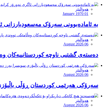
هەواڵنێر
January 1970 01
بە ئامادەبوونی سەرۆک مەسعودبارزانی ئا
هەواڵنێر
August 2026 06
دەستەی گشتیی ناوچە کوردستانییەکان وەڵ
هەواڵنێر
August 2026 06
سەرۆكی هەرێمی كوردستان ڕۆڵی باڵیۆزی
هەواڵنێر
August 2026 06