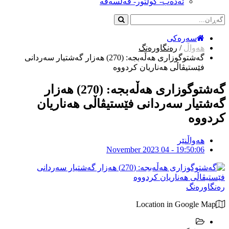
ئەدەب- کولتور- فەلسەفە
سەرەکی
هەواڵ
/
رەنگاورەنگ
گەشتوگوزاری هەڵەبجە: (270) هەزار گەشتیار سەردانی
فێستیڤاڵی هەناریان کردووە
گەشتوگوزاری هەڵەبجە: (270) هەزار
گەشتیار سەردانی فێستیڤاڵی هەناریان
کردووە
هەواڵنێر
November 2023 04 - 19:50:06
رەنگاورەنگ
Location in Google Map