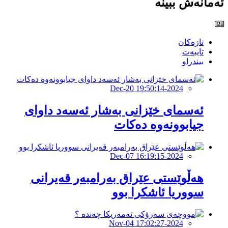
ئەمانەش ببینە
تازەکان
تایبەت
بیندراو
2024-Dec-20 19:50:14
ئەسمای خێزانی بەشار ئەسەد داوای
جیابوونەوە دەکات
2024-Dec-07 16:19:15
هەڵوێستی عێراق بەرامبەر قەیرانی
سووریا ئاشکرا بوو
2024-Nov-04 17:02:27