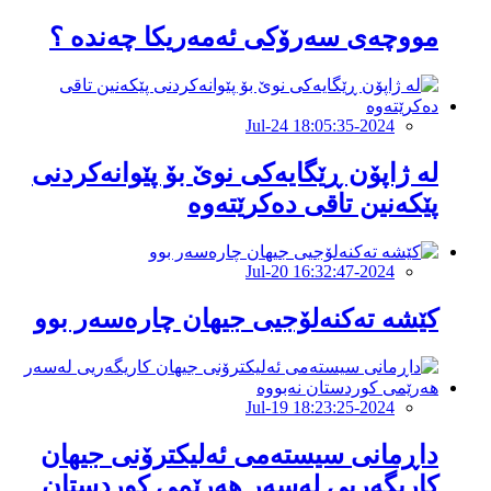
مووچەی سەرۆكی ئەمەریكا چەندە ؟
2024-Jul-24 18:05:35
لە ژاپۆن ڕێگایەکی نوێ بۆ پێوانەکردنی
پێکەنین تاقی دەکرێتەوە
2024-Jul-20 16:32:47
کێشە تەکنەلۆجیی جیهان چارەسەر بوو
2024-Jul-19 18:23:25
داڕمانى سیستەمى ئەلیکترۆنى جیهان
کاریگەریی لەسەر هەرێمى کوردستان