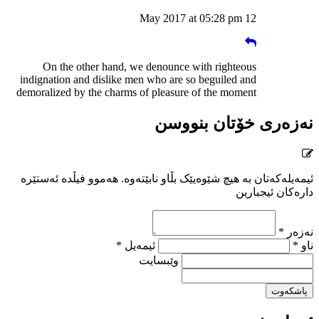
12 May 2017 at 05:28 pm
On the other hand, we denounce with righteous
indignation and dislike men who are so beguiled and
demoralized by the charms of pleasure of the moment
نەزەری خۆتان بنووسن
ئیمەیلەکەتان بە هیچ شێوەیێک بڵاو نابێتەوە. هەموو فیڵدە ئەستێرە
دارەکان ئیجبارین
نەزەر *
ناو *
ئیمەیل *
وێبسایت
پاشکەوت