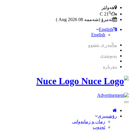
هەولێر
0
C
21
ئەمرۆ (شەممە 08 2026 Aug )
English
English
ماڵپەڕی پێشوو
پەیوەندی
دەربارە
Nuce Logo
Toggle
Navigation
رۆشنبیری
زمان و زمانه‌وانی
ئەدەب