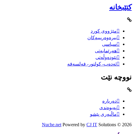
کتێبخانە
مێژووى کورد
بیرەوەریییەکان
سیاسى
هەرێمایەتی
نێودەوڵەتی
ئەدەب- کولتور- فەلسەفە
نووچە نێت
دەربارە
پەیوەندی
ماڵپەری پێشو
Nuche.net
Powered by
CJ IT
Solutions
2026 ©