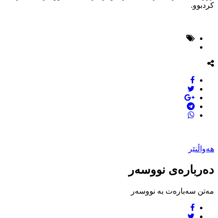
کردبوو.
هەواڵنێر
دەربارەی نووسەر
مەتن سەبارەت بە نووسەر