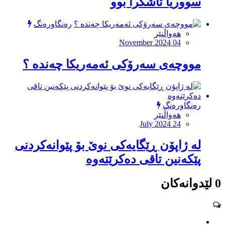
سووریا ئاشکرا بوو
رەنگاورەنگ
هەواڵنێر
November 2024 04
مووچەی سەرۆكی ئەمەریكا چەندە ؟
رەنگاورەنگ
هەواڵنێر
July 2024 24
لە ژاپۆن ڕێگایەکی نوێ بۆ پێوانەکردنی
پێکەنین تاقی دەکرێتەوە
0 لێدوانەکان