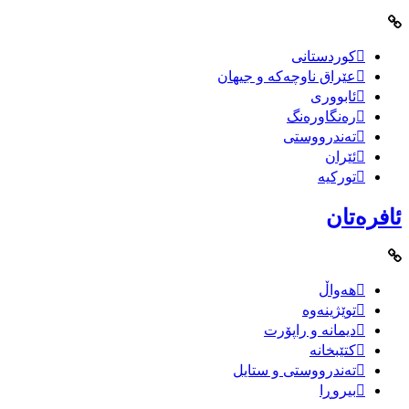
کوردستانی
عێراق ناوچەکە و جیهان
ئابووری
رەنگاورەنگ
تەندرووستی
ئێران
تورکیە
ئافرەتان
هەواڵ
توێژینەوە
دیمانە و راپۆرت
کتێبخانە
تەندرووستی و ستایل
بیروڕا