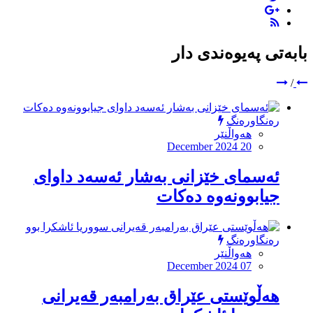
بابەتی پەیوەندی دار
/
رەنگاورەنگ
هەواڵنێر
December 2024 20
ئەسمای خێزانی بەشار ئەسەد داوای
جیابوونەوە دەکات
رەنگاورەنگ
هەواڵنێر
December 2024 07
هەڵوێستی عێراق بەرامبەر قەیرانی