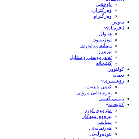
ناوخۆیی
وەرگێڕان
وەرگیراو
تەوەر
ئافرەتان
هەواڵ
توێژینەوە
دیمانە و راپۆرت
بیروڕا
تەندرووستی و ستایل
کتێبخانە
کولتوور
دیمانە
رۆشنبیری
کتێبی تایبەت
پەرەپێدانی مرۆیی
بابەتی گشتی
کتێبخانە
مێژووى کورد
بیرەوەریییەکان
سیاسى
هەرێمایەتی
نێودەوڵەتی