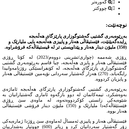
گەورەتر
چووکتر
نوچەنێت:
بەڕێوەبەری گشتیی گەشتوگوزاری پارێزگای هەڵەبجە
ڕایدەگەیێنێت، فێستیڤاڵی هەنار و پاییزی هه‌ڵه‌بجه‌ بایی ملیارێک و
(350) ملیۆن دینار هەنار و پێداویستی تر لە ڤیستیڤاڵەکە فرۆشراوە.
ڕۆژى شەممە (چوارى/تشرینى دووەم/2023) لە کۆتا ڕۆژى
فێستیڤاڵى هەنار و پایزى هەڵەبجە، چیا قاسم بەڕێوەبەری گشتیی
گەشتوگوزاری پارێزگای هەڵەبجە، لە کۆنفرانسێكی رۆژنامەوانیدا
رایگەیاند، (270) هەزار گەشتیار سەردانی نۆیەمین فێستیڤاڵی هەنار
و پایزیان کردووە.
بەڕێوەبەری گشتیی گەشتوگوزاری پارێزگای هەڵەبجە ئاماژەى
بەوەشکرد، تیمەکانمان لە دوو بازگەوە ئاماری گەشتیارانیان بە
شێوەیەکی زانستی کۆکردووه‌تەوە، لە ماوەى سێ ڕۆژى
فێستێڤاڵەکەدا ملیارێک و (350) ملیۆن دینار فرۆشی فێستیڤاڵی
هەنار بووە.
فێستیڤاڵی هەنار و پاییزی ئەمساڵ لەماوەى سێ ڕۆژدا ژمارەیەکى
زۆر گەشتیار سەردانیان کرد و زیاتر (600) جووتیار بەشدارییان