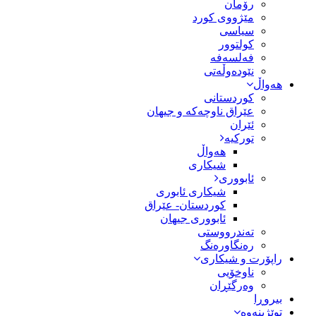
رۆمان
مێژووى کورد
سیاسى
کولتوور
فەلسەفە
نێودەوڵەتی
هەواڵ
کوردستانی
عێراق ناوچەکە و جیهان
ئێران
تورکیە
هەواڵ
شیکاری
ئابووری
شیکاری ئابوری
کوردستان- عێراق
ئابووری جیهان
تەندرووستی
رەنگاورەنگ
راپۆرت و شیکاری
ناوخۆیی
وەرگێڕان
بیروڕا
توێژینەوە