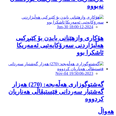
نەبووە
2024-Jun-30 18:00:12
هۆکارى وازهێنانی بایدن بۆ کێبڕکیی
هەڵبژاردنى سەرۆکایەتیی ئەمەریکا
ئاشکرا بوو
2023-Nov-04 19:50:06
گەشتوگوزاری هەڵەبجە: (270) هەزار
گەشتیار سەردانی فێستیڤاڵی هەناریان
کردووە
هەواڵ