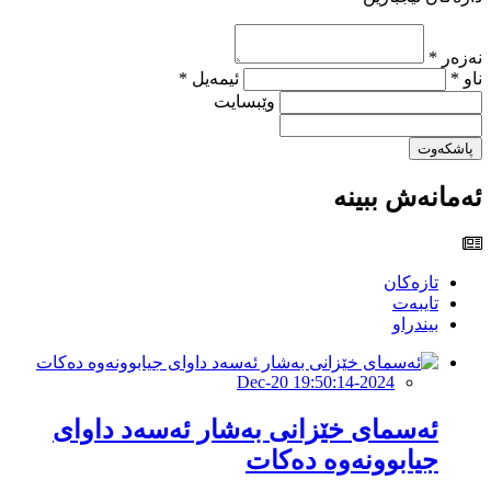
نەزەر *
ناو *
ئیمەیل *
وێبسایت
پاشکەوت
ئەمانەش ببینە
تازەکان
تایبەت
بیندراو
2024-Dec-20 19:50:14
ئەسمای خێزانی بەشار ئەسەد داوای
جیابوونەوە دەکات