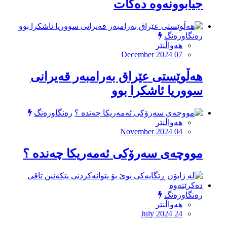
جیابوونەوە دەکات
رەنگاورەنگ
هەواڵنێر
December 2024 07
هەڵوێستی عێراق بەرامبەر قەیرانی
سووریا ئاشکرا بوو
رەنگاورەنگ
هەواڵنێر
November 2024 04
مووچەی سەرۆكی ئەمەریكا چەندە ؟
رەنگاورەنگ
هەواڵنێر
July 2024 24