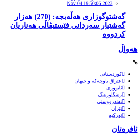
2023-Nov-04 19:50:06
گەشتوگوزاری هەڵەبجە: (270) هەزار
گەشتیار سەردانی فێستیڤاڵی هەناریان
کردووە
هەواڵ
کوردستانی
عێراق ناوچەکە و جیهان
ئابووری
رەنگاورەنگ
تەندرووستی
ئێران
تورکیە
ئافرەتان