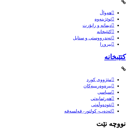
هەواڵ
توێژینەوە
دیمانە و راپۆرت
کتێبخانە
تەندرووستی و ستایل
بیروڕا
کتێبخانە
مێژووى کورد
بیرەوەریییەکان
سیاسى
هەرێمایەتی
نێودەوڵەتی
ئەدەب- کولتور- فەلسەفە
نووچە نێت