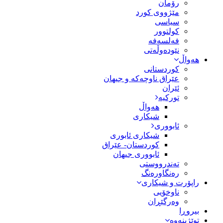
رۆمان
مێژووى کورد
سیاسى
کولتوور
فەلسەفە
نێودەوڵەتی
هەواڵ
کوردستانی
عێراق ناوچەکە و جیهان
ئێران
تورکیە
هەواڵ
شیکاری
ئابووری
شیکاری ئابوری
کوردستان- عێراق
ئابووری جیهان
تەندرووستی
رەنگاورەنگ
راپۆرت و شیکاری
ناوخۆیی
وەرگێڕان
بیروڕا
توێژینەوە