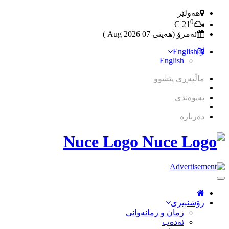
هەولێر
0
C
21
ئەمرۆ (هەینی 07 2026 Aug )
English
English
ماڵپەڕی پێشوو
پەیوەندی
دەربارە
Nuce Logo
Toggle
Navigation
رۆشنبیری
زمان و زمانه‌وانی
ئەدەب