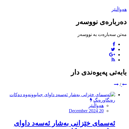
هەواڵنێر
دەربارەی نووسەر
مەتن سەبارەت بە نووسەر
بابەتی پەیوەندی دار
/
رەنگاورەنگ
هەواڵنێر
December 2024 20
ئەسمای خێزانی بەشار ئەسەد داوای