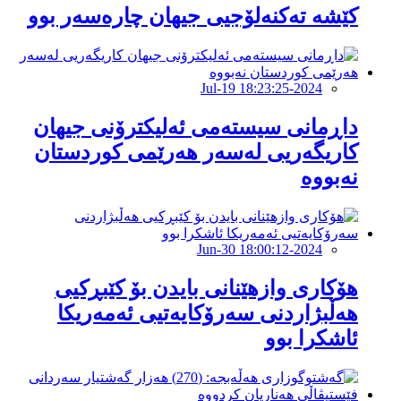
کێشە تەکنەلۆجیی جیهان چارەسەر بوو
2024-Jul-19 18:23:25
داڕمانى سیستەمى ئەلیکترۆنى جیهان
کاریگەریی لەسەر هەرێمى کوردستان
نەبووە
2024-Jun-30 18:00:12
هۆکارى وازهێنانی بایدن بۆ کێبڕکیی
هەڵبژاردنى سەرۆکایەتیی ئەمەریکا
ئاشکرا بوو