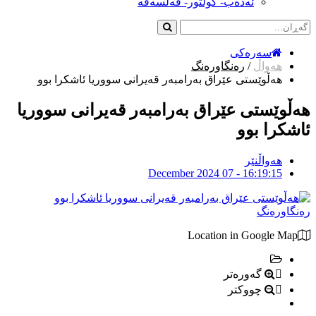
ئەدەب- کولتور- فەلسەفە
سەرەکی
هەواڵ
/
رەنگاورەنگ
هەڵوێستی عێراق بەرامبەر قەیرانی سووریا ئاشکرا بوو
هەڵوێستی عێراق بەرامبەر قەیرانی سووریا
ئاشکرا بوو
هەواڵنێر
December 2024 07 - 16:19:15
رەنگاورەنگ
Location in Google Map
گەورەتر
چووکتر