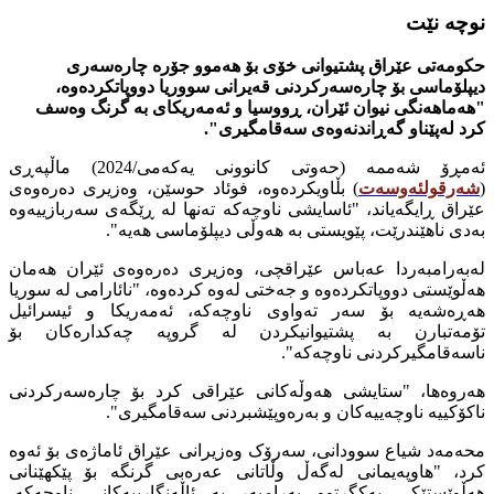
نوچە نێت
حکومەتی عێراق پشتیوانی خۆی بۆ هەموو جۆرە چارەسەری
دیپلۆماسی بۆ چارەسەرکردنی قەیرانی سووریا دووپاتکردەوە،
"هەماهەنگی نیوان ئێران، ڕووسیا و ئەمەریکای بە گرنگ وەسف
کرد لەپێناو گەڕاندنەوەی سەقامگیری".
ئەمڕۆ شەممە (حەوتی کانوونی یەکەمی/2024) ماڵپەڕی
(
شەرقولئەوسەت
) بڵاویکردەوە، فوئاد حوسێن، وەزیری دەرەوەی
عێراق ڕایگەیاند، "ئاسایشی ناوچەکە تەنها لە ڕێگەی سەربازییەوە
بەدی ناهێندرێت، پێویستی بە هەوڵی دیپلۆماسی هەیە".
لەبەرامبەردا عەباس عێراقچی، وەزیری دەرەوەی ئێران هەمان
هەڵوێستی دووپاتکردەوە و جەختی لەوە کردەوە، "نائارامی لە سوریا
هەڕەشەیە بۆ سەر تەواوی ناوچەکە، ئەمەریکا و ئیسرائیل
تۆمەتبارن بە پشتیوانیکردن لە گروپە چەکدارەکان بۆ
ناسەقامگیرکردنی ناوچەکە".
هەروەها، "ستایشی هەوڵەکانی عێراقی کرد بۆ چارەسەرکردنی
ناکۆکییە ناوچەییەکان و بەرەوپێشبردنی سەقامگیری".
محەمەد شیاع سوودانی، سەرۆک وەزیرانی عێراق ئاماژەی بۆ ئەوە
کرد، "هاوپەیمانی لەگەڵ وڵاتانی عەرەبی گرنگە بۆ پێکهێنانی
هەڵوێستێکی یەکگرتوو بەرامبەر بە ئاڵەنگارییەکانی ناوچەکە،