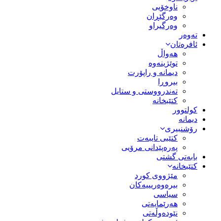
ناوخۆیی
وەرگێڕان
وەرگیراو
تەوەر
ئافرەتان
هەواڵ
توێژینەوە
دیمانە و راپۆرت
بیروڕا
تەندرووستی و ستایل
کتێبخانە
کولتوور
دیمانە
رۆشنبیری
کتێبی تایبەت
پەرەپێدانی مرۆیی
بابەتی گشتی
کتێبخانە
مێژووى کورد
بیرەوەریییەکان
سیاسى
هەرێمایەتی
نێودەوڵەتی