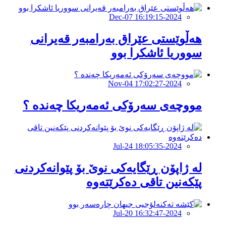
2024-Dec-07 16:19:15
هەڵوێستی عێراق بەرامبەر قەیرانی
سووریا ئاشکرا بوو
2024-Nov-04 17:02:27
مووچەی سەرۆكی ئەمەریكا چەندە ؟
2024-Jul-24 18:05:35
لە ژاپۆن ڕێگایەکی نوێ بۆ پێوانەکردنی
پێکەنین تاقی دەکرێتەوە
2024-Jul-20 16:32:47