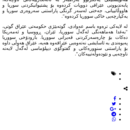
پابەندبوونی عێراقی دووپات کردەوە بۆ پشتیوانیکردنی سوریا و
هاووڵاتییانی، جەختی لەسەر گرنگی پاراستنی سەروەری سوریا و
یەکپارچەیی خاکی سووریا کردەوە".
لە لایەکی ترەوە باسم عەوادی، گوتەبێژی حکومەتی عێراق گوتی،
"بەغدا هەماهەنگی لەگەڵ سووریا، ئێران، ڕووسیا و ئەمەریکا
دەکات بۆ چارەسەرکردنی قەیرانی سووریا. بارودۆخی سووریا
پەیوەندی بە ئاسایشی نەتەوەیی عێراقەوە هەیە، عێراق هەوڵی داوە
بۆ پاراستنی سنوورەکانی و گفتوگۆی دیپلۆماسی لەگەڵ لایەنە
ناوچەیی و نێودەوڵەتییەکان".