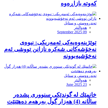
کەوتە بازاڕەوە
تەندرووستی و ستایل
هەواڵنێر
September 2025 09
توێژینەوەیەکی ئەمەریکی: نیوەی
نەخۆشەکانی شەكرە نازانن تووشی ئەم
نەخۆشیەبوونە
تەندرووستی و ستایل
هەواڵنێر
June 2025 23
خانمێك لە گوندێكی سنووری پشدەر
ساڵانە (4) هەزار گوڵ بەرهەم دەهێنێت