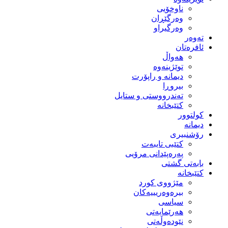
ناوخۆیی
وەرگێڕان
وەرگیراو
تەوەر
ئافرەتان
هەواڵ
توێژینەوە
دیمانە و راپۆرت
بیروڕا
تەندرووستی و ستایل
کتێبخانە
کولتوور
دیمانە
رۆشنبیری
کتێبی تایبەت
پەرەپێدانی مرۆیی
بابەتی گشتی
کتێبخانە
مێژووى کورد
بیرەوەریییەکان
سیاسى
هەرێمایەتی
نێودەوڵەتی