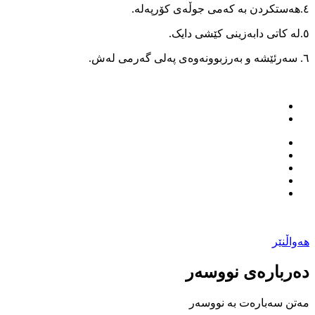
٤.هەستکردن بە کەمی جوڵەی کۆرپەلە.
٥.لە کاتی دابەزینی کێشی دایک.
٦. سەرئێشە و بەرزبوونەوەی پەلی گەرمی لەش.
هەواڵنێر
دەربارەی نووسەر
مەتن سەبارەت بە نووسەر