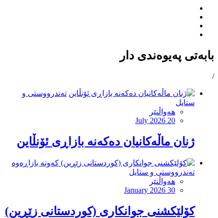
بابەتی پەیوەندی دار
/
تەندرووستی و
ستایل
هەواڵنێر
July 2026 20
ژنان ماڵەكانیان دەكەنە بازاڕی ئۆنڵاین
تەندرووستی و ستایل
هەواڵنێر
January 2026 30
کۆلێکشنی جوانكاری (کوردستانی زێڕین)