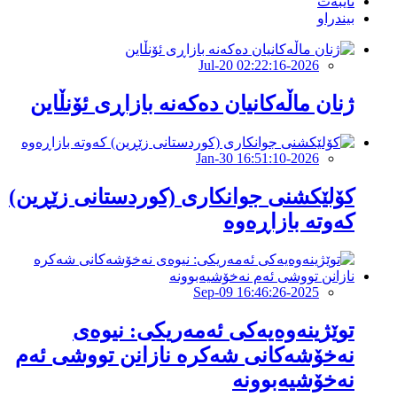
تایبەت
بیندراو
2026-Jul-20 02:22:16
ژنان ماڵەكانیان دەكەنە بازاڕی ئۆنڵاین
2026-Jan-30 16:51:10
کۆلێکشنی جوانكاری (کوردستانی زێڕین)
کەوتە بازاڕەوە
2025-Sep-09 16:46:26
توێژینەوەیەکی ئەمەریکی: نیوەی
نەخۆشەکانی شەكرە نازانن تووشی ئەم
نەخۆشیەبوونە