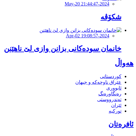
2024-May-20 21:44:47
شکۆڤە
2024-Apr-02 19:08:57
خانمان سودەکانی بزانن وازی لێ ناهێنن
هەواڵ
کوردستانی
عێراق ناوچەکە و جیهان
ئابووری
رەنگاورەنگ
تەندرووستی
ئێران
تورکیە
ئافرەتان