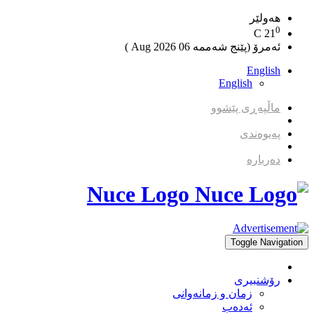
هەولێر
0
C
21
ئەمرۆ (پێنج شەممە 06 2026 Aug )
English
English
ماڵپەڕی پێشوو
پەیوەندی
دەربارە
Nuce Logo
Toggle Navigation
رۆشنبیری
زمان و زمانه‌وانی
ئەدەب