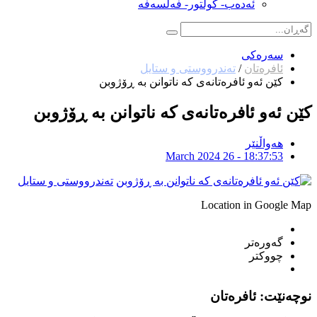
ئەدەب- کولتور- فەلسەفە
سەرەکی
ئافرەتان
/
تەندرووستی و ستایل
کێن ئەو ئافرەتانەی کە ناتوانن بە ڕۆژوبن
کێن ئەو ئافرەتانەی کە ناتوانن بە ڕۆژوبن
هەواڵنێر
March 2024 26 - 18:37:53
تەندرووستی و ستایل
Location in Google Map
گەورەتر
چووکتر
نوچەنێت: ئافرەتان