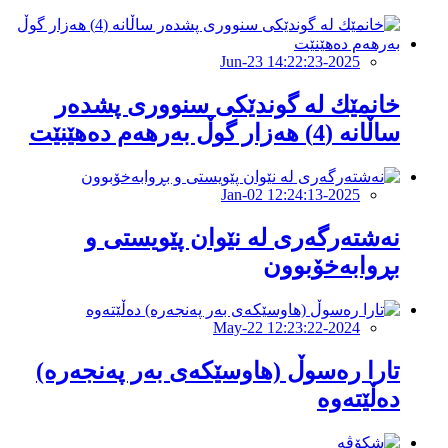
2025-Jun-23 14:22:23
خانمێك لە گوندێكی سنووری پشدەر
ساڵانە (4) هەزار گوڵ بەرهەم دەهێنێت
2025-Jan-02 12:24:13
نەشتەرگەری لە نێوان پێویستی و
بڕوابەخۆبوون
2024-May-22 12:23:22
تارا رەسوڵ (هاوسێکەی بەر پەنجەرە)
دەڵێتەوە