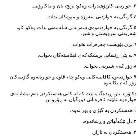
٣. خواردنی کاربۆهیدرات وەکو: برنج، نان و ماکارۆنی.
٤.گرنگی بە خواردنی سەوزە و میوەکان بدات.
٥.گرنگی بە خواردنەوەی شەربەتی شلەمەنی بدات وەکو: ئاو،
شەربەتی سرووشتی و شیر.
٦.بڕی پێویست چەرەزات بخوات.
٧.بە پێی ڕێنمایی پزیشکەکەی ڤیتامینەکان بخوات.
٨.زۆر کەم شیرینی بخوات.
٩.خواردنەوە کافایینەکانی وەکو چا ، قاوە و خواردنەوە گازییەکان
زۆر کەم بکاتەوە.
دکتۆرە بنار، ڕیدەگەیەنێت کە لە کاتی هەستکردن بەم نیشانانەی
خوارەوە، نابێت ئافرەتانی دووگیان بە ڕۆژو بن.
١.هەستکردن بە گێژی و بورانەوە.
٢.دڵ تێکەڵهاتن و ڕشانەوە.
٣. هەستکردن بە ئازار.