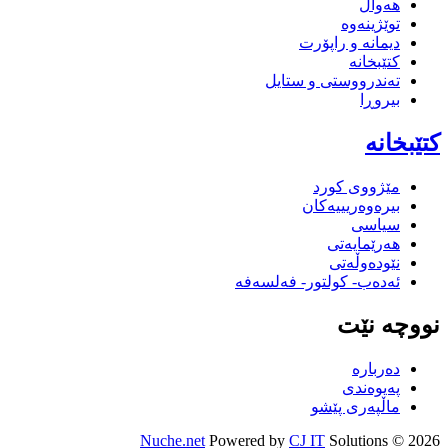
هەواڵ
توێژینەوە
دیمانە و راپۆرت
کتێبخانە
تەندرووستی و ستایل
بیروڕا
کتێبخانە
مێژووى کورد
بیرەوەریییەکان
سیاسى
هەرێمایەتی
نێودەوڵەتی
ئەدەب- کولتور- فەلسەفە
نووچە نێت
دەربارە
پەیوەندی
ماڵپەری پێشو
Nuche.net
Powered by
CJ IT
Solutions
2026 ©