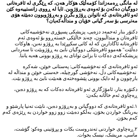
لە مانگی ڕەمەزاندا کۆمەڵێک هۆکار هەن، کە ڕێگری لە ئافرەتانی
دووگیان دەکەن بۆ ئەوەی بەڕۆژوبن. ئایا لە ڕووی زانستییەوە کێن
ئەو ئافرەتانەی کە ناتوانن ڕۆژو بگرن و بەڕۆژوبوون دەبێتە هۆی
مەترسی بۆ سەر گیانی خۆیان و منداڵەکەیان؟
دکتۆر بنار ئەحمەد دزەیی، پزیشکی پسپۆڕی نەخۆشییەکانی
ئافرەتان و منداڵبوون، چەند خاڵێکی خستەڕوو بۆ ئەوەی ئەم
ئافرەتانە ئاگاداربن کە لە کاتی سکپڕێدا بە ڕۆژو نەبن، هاوکات
دەڵێت" هەموو ئافرەتێکی دووگیان نابێ بە ڕۆژوبێت تا سەردانی
پزیشکەکەی دەکات تا بزانێ توانای بە ڕۆژو بوونی هەیە یاننا.
ئەو ئافرەتانەی کە نەخۆشییەکانی: پەستانی خوێن، شەکرە
نەخۆشییەکانی دڵ، نەخۆشی گورچیلە، خەستی خوێن و منداڵە لە
بارچوون و لە دایک بوونی پێشوەختەی هەبێت نابێ بە ڕۆژو بێت.
دکتۆرە بنار، ئامۆژگاری ئەو ئافرەتانە دەکات کە بە ڕۆژو دەبن،
ڕەچاوی ئەم خاڵانە بکەن:
١.ئەو ئافرەتانەی کە دووگیانن و بەڕۆژو دەبن، نابێت تەنیا پارشێو و
بەربانگ خواردن بخۆن، بەڵکو دەبێت زوو زوو خواردن بە ڕێژەی کەم
کەم بخۆن.
٢.ڕەچاوی خواردنی تەندروست بکات و پڕۆتینی وەکو: گۆشت،
ماسی، مریشک، نیسک بخوات.