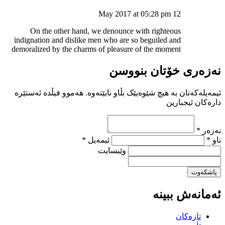
12 May 2017 at 05:28 pm
On the other hand, we denounce with righteous
indignation and dislike men who are so beguiled and
demoralized by the charms of pleasure of the moment
نەزەری خۆتان بنووسن
ئیمەیلەکەتان بە هیچ شێوەیێک بڵاو نابێتەوە. هەموو فیڵدە ئەستێرە
دارەکان ئیجبارین
نەزەر *
ناو *
ئیمەیل *
وێبسایت
پاشکەوت
ئەمانەش ببینە
تازەکان