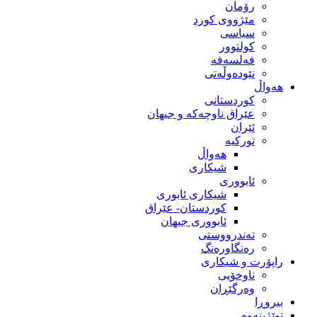
رۆمان
مێژووى کورد
سیاسى
کولتوور
فەلسەفە
نێودەوڵەتی
هەواڵ
کوردستانی
عێراق ناوچەکە و جیهان
ئێران
تورکیە
هەواڵ
شیکاری
ئابووری
شیکاری ئابوری
کوردستان- عێراق
ئابووری جیهان
تەندرووستی
رەنگاورەنگ
راپۆرت و شیکاری
ناوخۆیی
وەرگێڕان
بیروڕا
توێژینەوە