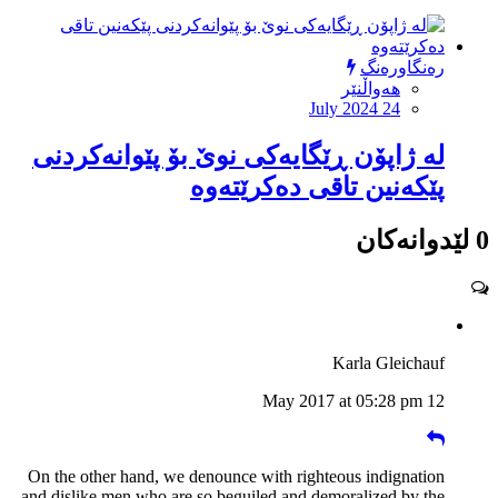
رەنگاورەنگ
هەواڵنێر
July 2024 24
لە ژاپۆن ڕێگایەکی نوێ بۆ پێوانەکردنی
پێکەنین تاقی دەکرێتەوە
0 لێدوانەکان
Karla Gleichauf
12 May 2017 at 05:28 pm
On the other hand, we denounce with righteous indignation
and dislike men who are so beguiled and demoralized by the