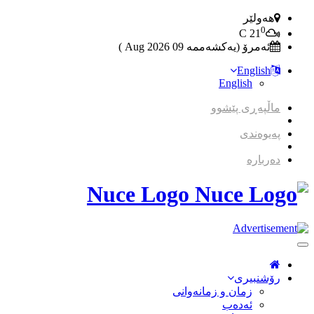
هەولێر
0
C
21
ئەمرۆ (یەکشەممە 09 2026 Aug )
English
English
ماڵپەڕی پێشوو
پەیوەندی
دەربارە
Nuce Logo
Toggle
Navigation
رۆشنبیری
زمان و زمانه‌وانی
ئەدەب