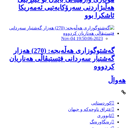
هەڵبژاردنى سەرۆکایەتیی ئەمەریکا
ئاشکرا بوو
2023-Nov-04 19:50:06
گەشتوگوزاری هەڵەبجە: (270) هەزار
گەشتیار سەردانی فێستیڤاڵی هەناریان
کردووە
هەواڵ
کوردستانی
عێراق ناوچەکە و جیهان
ئابووری
رەنگاورەنگ