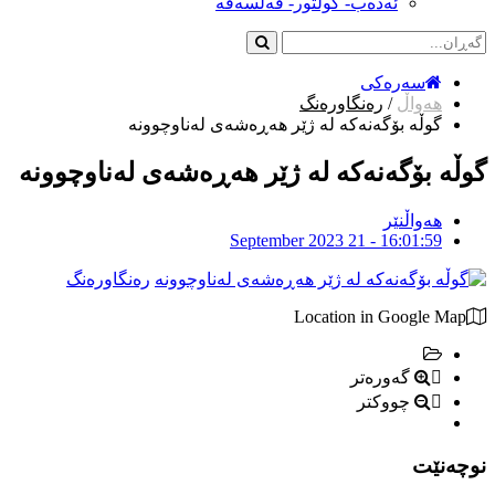
ئەدەب- کولتور- فەلسەفە
سەرەکی
هەواڵ
/
رەنگاورەنگ
گوڵە بۆگەنەكە لە ژێر هەڕەشەی لەناوچوونە
گوڵە بۆگەنەكە لە ژێر هەڕەشەی لەناوچوونە
هەواڵنێر
September 2023 21 - 16:01:59
رەنگاورەنگ
Location in Google Map
گەورەتر
چووکتر
نوچه‌نێت