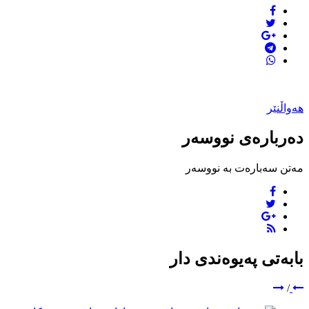
هەواڵنێر
دەربارەی نووسەر
مەتن سەبارەت بە نووسەر
بابەتی پەیوەندی دار
/