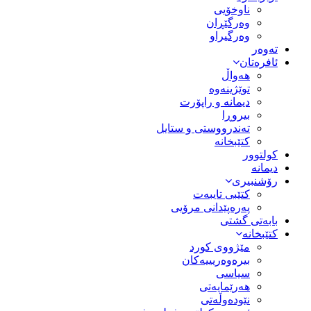
ناوخۆیی
وەرگێڕان
وەرگیراو
تەوەر
ئافرەتان
هەواڵ
توێژینەوە
دیمانە و راپۆرت
بیروڕا
تەندرووستی و ستایل
کتێبخانە
کولتوور
دیمانە
رۆشنبیری
کتێبی تایبەت
پەرەپێدانی مرۆیی
بابەتی گشتی
کتێبخانە
مێژووى کورد
بیرەوەریییەکان
سیاسى
هەرێمایەتی
نێودەوڵەتی