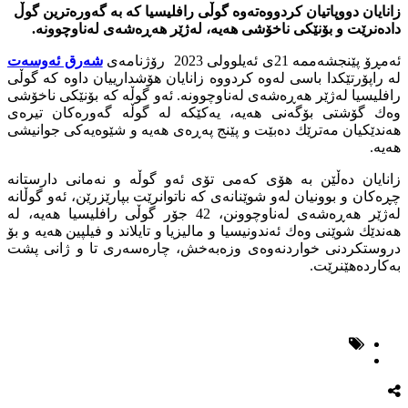
زانایان دووپاتیان كردووەتەوە گوڵی رافلیسیا كە بە گەورەترین گوڵ
دادەنرێت و بۆنێكی ناخۆشی هەیە، لەژێر هەڕەشەی لەناوچوونە.
ئەمڕۆ پێنجشەممە 21ی ئەیلوولی 2023 رۆژنامەی
شەرق ئەوسەت
لە راپۆرتێكدا باسی لەوە كردووە زانایان هۆشدارییان داوە كە گوڵی
رافلیسیا لەژێر هەڕەشەی لەناوچوونە. ئەو گوڵە كە بۆنێكی ناخۆشی
وەك گۆشتی بۆگەنی هەیە، یەكێكە لە گوڵە گەورەكان تیرەی
هەندێكیان مەترێك دەبێت و پێنج پەڕەی هەیە و شێوەیەكی جوانیشی
هەیە.
زانایان دەڵێن بە هۆی كەمی تۆی ئەو گوڵە و نەمانی دارستانە
چڕەكان و بوونیان لەو شوێنانەی كە ناتوانرێت بپارێزرێن، ئەو گوڵانە
لەژێر هەڕەشەی لەناوچوونن، 42 جۆر گوڵی رافلیسیا هەیە، لە
هەندێك شوێنی وەك ئەندونیسیا و مالیزیا و تایلاند و فيلپین هەیە و بۆ
دروستكردنی خواردنەوەی وزەبەخش، چارەسەری تا و ژانی پشت
بەكاردەهێنرێت.