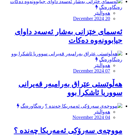
رەنگاورەنگ
هەواڵنێر
December 2024 20
ئەسمای خێزانی بەشار ئەسەد داوای
جیابوونەوە دەکات
رەنگاورەنگ
هەواڵنێر
December 2024 07
هەڵوێستی عێراق بەرامبەر قەیرانی
سووریا ئاشکرا بوو
رەنگاورەنگ
هەواڵنێر
November 2024 04
مووچەی سەرۆكی ئەمەریكا چەندە ؟