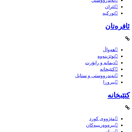
تەندرووستی
ئێران
تورکیە
ئافرەتان
هەواڵ
توێژینەوە
دیمانە و راپۆرت
کتێبخانە
تەندرووستی و ستایل
بیروڕا
کتێبخانە
مێژووى کورد
بیرەوەریییەکان
سیاسى