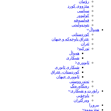
رۆمان
مێژووى کورد
سیاسى
کولتوور
فەلسەفە
نێودەوڵەتی
هەواڵ
کوردستانی
عێراق ناوچەکە و جیهان
ئێران
تورکیە
هەواڵ
شیکاری
ئابووری
شیکاری ئابوری
کوردستان- عێراق
ئابووری جیهان
تەندرووستی
رەنگاورەنگ
راپۆرت و شیکاری
ناوخۆیی
وەرگێڕان
بیروڕا
توێژینەوە