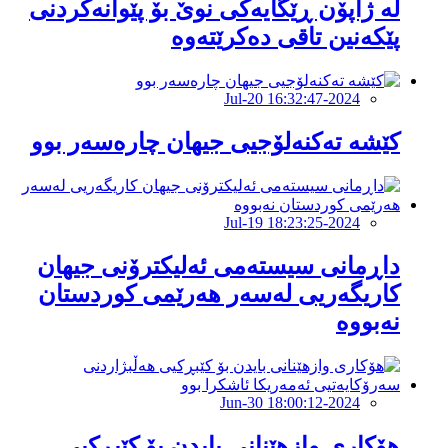
لە ژاپۆن ڕێگایەکی نوێ بۆ پێوانەکردنی
پێکەنین تاقی دەکرێتەوە
2024-Jul-20 16:32:47
کێشە تەکنەلۆجیی جیهان چارەسەر بوو
2024-Jul-19 18:23:25
داڕمانى سیستەمى ئەلیکترۆنى جیهان
کاریگەریی لەسەر هەرێمى کوردستان
نەبووە
2024-Jun-30 18:00:12
هۆکارى وازهێنانی بایدن بۆ کێبڕکیی