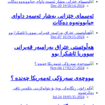
2024-Dec-20 19:50:14
ئەسمای خێزانی بەشار ئەسەد داوای
جیابوونەوە دەکات
2024-Dec-07 16:19:15
هەڵوێستی عێراق بەرامبەر قەیرانی
سووریا ئاشکرا بوو
2024-Nov-04 17:02:27
مووچەی سەرۆكی ئەمەریكا چەندە ؟
2024-Jul-24 18:05:35