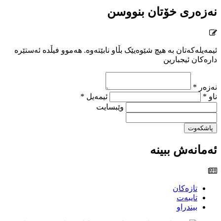
نەزەری خۆتان بنووسن
ئیمەیلەکەتان بە هیچ شێوەیێک بڵاو نابێتەوە. هەموو فیڵدە ئەستێرە
دارەکان ئیجبارین
نەزەر *
ناو *
ئیمەیل *
وێبسایت
پاشکەوت
ئەمانەش ببینە
تازەکان
تایبەت
بیندراو