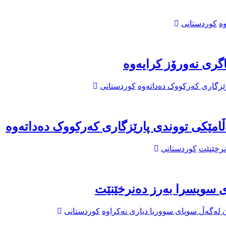
کوردستانی
گری نەورۆز کرایەوە
کوردستانی
امێکی تووندی پارێزگاری کەرکووک دەداتەوە
کوردستانی
 سویسرا بەرز دەنرخێنێت
کوردستانی