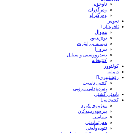
ناوخۆیی
وەرگێڕان
وەرگیراو
تەوەر
ئافرەتان
هەواڵ
توێژینەوە
دیمانە و راپۆرت
بیروڕا
تەندرووستی و ستایل
کتێبخانە
کولتوور
دیمانە
رۆشنبیری
کتێبی تایبەت
پەرەپێدانی مرۆیی
بابەتی گشتی
کتێبخانە
مێژووى کورد
بیرەوەریییەکان
سیاسى
هەرێمایەتی
نێودەوڵەتی