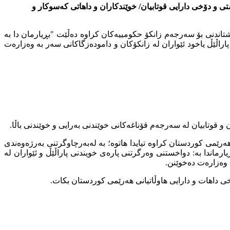
ی و دۆخی دارایی قوتابیان/ خوێندکاران و داهاتی کەسوکار و
ێمی كوردستان، گشتاندنی بۆ سەرجەم زانکۆ حکومییەکان كراوە دەڵێت "بڕیارمان دا بە
پاراڵێڵ یاخود ئێواران لە زانکۆکان و دامودەزگاکانی سەر بە وەزارەت
ن و قوتابیان لە سەرجەم قۆناغەکانی خوێندنی بەرایی و خوێندنی باڵا.
ەرێمى کوردستان کراوە تیایدا هاتوە؛ بە لەبەرچاوگرتنی بەرژەوەندی
رماندا بە: دواخستنی وەرگرتنی پارەی خویندنی پاراڵێڵ و ئێواران لە
ە وەزارەت دەخوێنن.
خی داهات و دارایی هاوڵاتیانی هەرێمی کوردستان بکات.