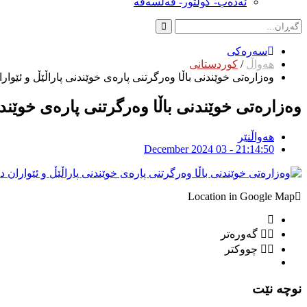
ئەدەب- کولتور- فەلسەفە
سەرەکی
هەواڵ
/
کوردستانی
وەزارەتی خوێندنی باڵا وەرگرتنی پارەی خوێندنی پاراڵێڵ و ئێوار
وەزارەتی خوێندنی باڵا وەرگرتنی پارەی خوێندن
هەواڵنێر
December 2024 03 - 21:14:50
Location in Google Map
گەورەتر
چووکتر
نوچە نێت