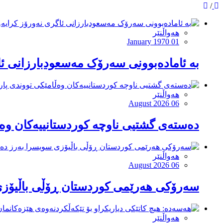
/
هەواڵنێر
January 1970 01
بە ئامادەبوونی سەرۆک مەسعودبارزانی ئا
هەواڵنێر
August 2026 06
دەستەی گشتیی ناوچە کوردستانییەکان وەڵ
هەواڵنێر
August 2026 06
سەرۆكی هەرێمی كوردستان ڕۆڵی باڵیۆزی
هەواڵنێر