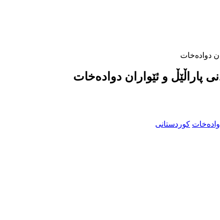
ان دوادەخات
ی پاراڵێڵ و ئێواران دوادەخات
کوردستانی