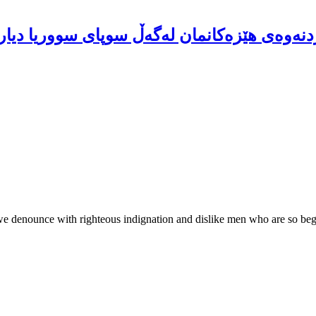
ردنەوەی هێزەکانمان لەگەڵ سوپای سووریا دیار
we denounce with righteous indignation and dislike men who are so be