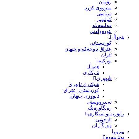
رۆمان
مێژووى کورد
سیاسى
کولتوور
فەلسەفە
نێودەوڵەتی
هەواڵ
کوردستانی
عێراق ناوچەکە و جیهان
ئێران
تورکیە
هەواڵ
شیکاری
ئابووری
شیکاری ئابوری
کوردستان- عێراق
ئابووری جیهان
تەندرووستی
رەنگاورەنگ
راپۆرت و شیکاری
ناوخۆیی
وەرگێڕان
بیروڕا
توێژینەوە