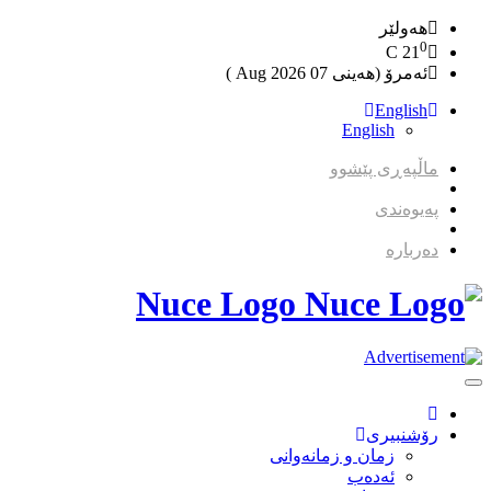
هەولێر
0
C
21
ئەمرۆ (هەینی 07 2026 Aug )
English
English
ماڵپەڕی پێشوو
پەیوەندی
دەربارە
Nuce Logo
Toggle
Navigation
رۆشنبیری
زمان و زمانه‌وانی
ئەدەب