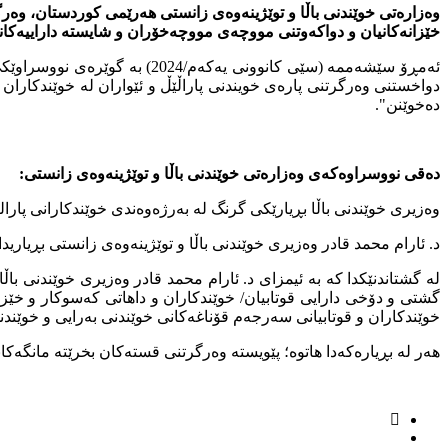
وەزارەتی خوێندنی باڵا و توێژینەوەی زانستی هەرێمی كوردستان، وەرگ
خێزانەکانیان و دواکەوتنی مووچەی مووچەخۆران و شایستە داراییەکان
ئەمڕۆ سێشەممە (سێی كانوونی 
دواخستنی وەرگرتنی پارەی خویندنی پاراڵێڵ و ئێواران لە خوێندکاران و
دەخوێنن".
دەقی نووسراوەكەی وەزارەتی خوێندنی باڵا و توێژینەوەی زانستی:
وەزیرى خوێندنى باڵا بڕیارێکى گرنگ لە بەرژەوەندى خوێندکارانى پارال
د. ئارام محمد قادر وەزیرى خوێندنى باڵا و توێژینەوەى زانستى بڕیارید
لە گشتاندنێکدا کە بە ئیمزاى د. ئارام محمد قادر وەزیرى خوێندنى ب
گشتی و دۆخی دارایی قوتابیان/ خوێندکاران و داهاتی کەسوکار و خێزان
خوێندکاران و قوتابیانى سەرجەم قۆناغەکانی خوێندنی بەرایی و خوێندنی 
هەر لە بڕیارەکەدا هاتوە؛ پێویستە وەرگرتنی قستەکان بخرێتە مانگەک