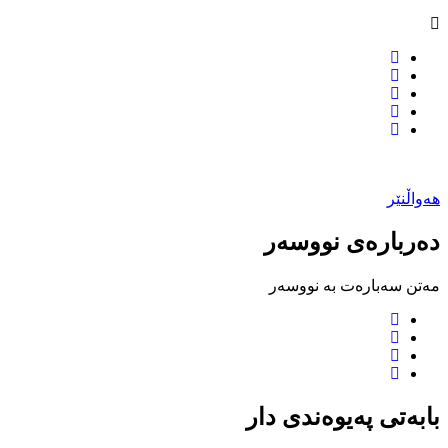
هەواڵنێر
دەربارەی نووسەر
مەتن سەبارەت بە نووسەر
بابەتی پەیوەندی دار