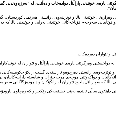
رتنی پارەی خوێندنی پاراڵێڵ دوادەخات و دەڵێت، لە "بەرژەوەندیی گشت
یان".
یەكەم/2024) بە گوێرەی نووسراوێكی وەزارەتی خوێندنی باڵا و توێژینەوەی زانستی هەر
 قوتابیانى سەرجەم قۆناخەکانی خوێندنی بەرایی و خوێندنی باڵا کە بە 
ێل و ئێواران دەردەکات
ا بە دواخستنی وەرگرتنی پارەی خویندنی پاراڵێڵ و ئێواران لە خوێندکارا
اڵا و توێژینەوەى زانستى دەرچوەو ئاراستەى گشت زانکۆ حکومییەکانى ه
ەکانیان و دواکەوتنی موچەی موچەخۆران و شایستە داراییەکانیان، بڕیا
باڵا کە بە پارالێل یاخود ئێواران لە زانکۆکان و دامودەزگاکانی سەر ب
انی داهاتوی ساڵی ئایندە، بەپێی خشتەیەکی رێکخراو کە رەچاوی بارودۆ