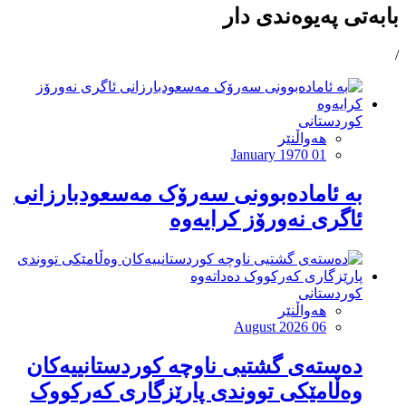
بابەتی پەیوەندی دار
/
کوردستانی
هەواڵنێر
January 1970 01
بە ئامادەبوونی سەرۆک مەسعودبارزانی
ئاگری نەورۆز کرایەوە
کوردستانی
هەواڵنێر
August 2026 06
دەستەی گشتیی ناوچە کوردستانییەکان
وەڵامێکی تووندی پارێزگاری کەرکووک