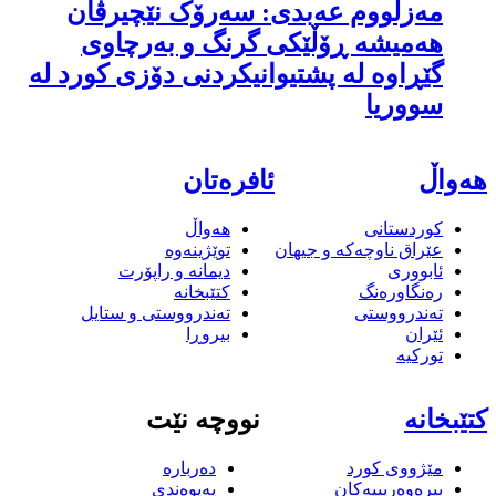
مەزڵووم عەبدی: سەرۆک نێچیرڤان
هەمیشە ڕۆڵێکی گرنگ و بەرچاوی
گێڕاوە لە پشتیوانیکردنی دۆزی کورد لە
سووریا
هەواڵ
ئافرەتان
کوردستانی
هەواڵ
عێراق ناوچەکە و جیهان
توێژینەوە
ئابووری
دیمانە و راپۆرت
رەنگاورەنگ
کتێبخانە
تەندرووستی
تەندرووستی و ستایل
ئێران
بیروڕا
تورکیە
کتێبخانە
نووچە نێت
مێژووى کورد
دەربارە
بیرەوەریییەکان
پەیوەندی