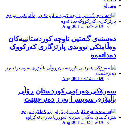
بیندراو
2026-Aug-06 15:36:49
دەستەی گشتیی ناوچە کوردستانییەکان
وەڵامێکی تووندی پارێزگاری کەرکووک
دەداتەوە
2026-Aug-06 15:32:42
سەرۆكی هەرێمی كوردستان ڕۆڵی
باڵیۆزی سویسرا بەرز دەنرخێنێت
2026-Aug-06 15:30:54