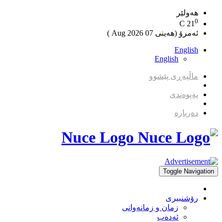
هەولێر
0
C
21
ئەمرۆ (هەینی 07 2026 Aug )
English
English
ماڵپەڕی پێشوو
پەیوەندی
دەربارە
Nuce Logo
Toggle Navigation
رۆشنبیری
زمان و زمانه‌وانی
ئەدەب