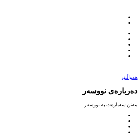
هەواڵنێر
دەربارەی نووسەر
مەتن سەبارەت بە نووسەر