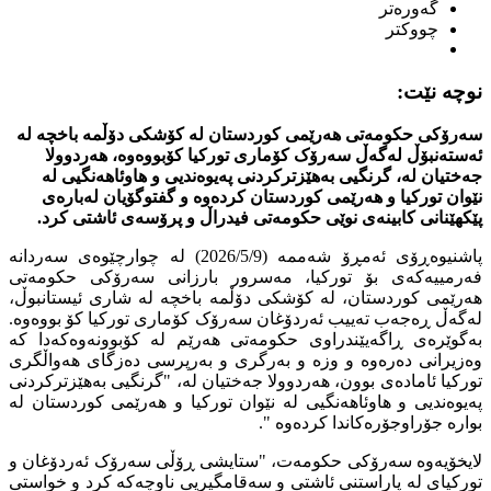
گەورەتر
چووکتر
نوچە نێت:
سەرۆکی حکومەتی هەرێمی کوردستان لە کۆشکی دۆڵمە باخچە لە
ئەستەنبۆڵ لەگەڵ سەرۆک کۆماری تورکیا کۆبووەوە، هەردوولا
جەختیان لە، گرنگیی بەهێزترکردنی پەیوەندیی و هاوئاهەنگیی لە
نێوان تورکیا و هەرێمی کوردستان کردەوە و گفتوگۆیان لەبارەی
پێکهێنانی کابینەی نوێی حکومەتی فیدراڵ و پرۆسەی ئاشتی کرد.
پاشنیوەڕۆی ئەمڕۆ شەممە (2026/5/9) لە چوارچێوەی سەردانە
فەرمییەکەی بۆ تورکیا، مەسرور بارزانی سەرۆکی حکومەتی
هەرێمی کوردستان، لە کۆشکی دۆڵمە باخچە لە شاری ئیستانبوڵ،
لەگەڵ ڕەجەب تەییب ئەردۆغان سەرۆک کۆماری تورکیا کۆ بووەوە.
بەگوێرەی ڕاگەیێندراوی حکومەتی هەرێم لە کۆبوونەوەکەدا کە
وەزیرانی دەرەوە و وزە و بەرگری و بەرپرسی دەزگای هەواڵگری
تورکیا ئامادەی بوون، هەردوولا جەختیان لە، "گرنگیی بەهێزترکردنی
پەیوەندیی و هاوئاهەنگیی لە نێوان تورکیا و هەرێمی کوردستان لە
بوارە جۆراوجۆرەکاندا کردەوە ".
لایخۆیەوە سەرۆکی حکومەت، "ستایشی ڕۆڵی سەرۆک ئەردۆغان و
تورکیای لە پاراستنی ئاشتی و سەقامگیریی ناوچەکە کرد و خواستی