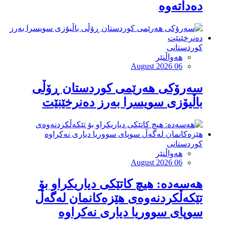
دەداتەوە
کوردستانی
هەواڵنێر
August 2026 06
سەرۆكی هەرێمی كوردستان ڕۆڵی
باڵیۆزی سویسرا بەرز دەنرخێنێت
کوردستانی
هەواڵنێر
August 2026 06
هەسەدە: هیچ کاتێکی دیاریکراو بۆ
تێکەڵکردنەوەی هێزەکانمان لەگەڵ
سوپای سووریا دیاری نەکراوە