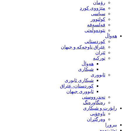
رۆمان
مێژووى کورد
سیاسى
کولتوور
فەلسەفە
نێودەوڵەتی
هەواڵ
کوردستانی
عێراق ناوچەکە و جیهان
ئێران
تورکیە
هەواڵ
شیکاری
ئابووری
شیکاری ئابوری
کوردستان- عێراق
ئابووری جیهان
تەندرووستی
رەنگاورەنگ
راپۆرت و شیکاری
ناوخۆیی
وەرگێڕان
بیروڕا
توێژینەوە