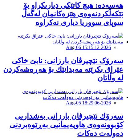
هەسەدە: هیچ کاتێکی دیاریکراو بۆ
تێکەڵکردنەوەی هێزەکانمان لەگەڵ
سوپای سووریا دیاری نەکراوە
2026-Aug-06 15:15:12
سەرۆک نێچیرڤان بارزانی: نابێ خاكی
عێراق بكرێتە مەیدانێك بۆ هەڕەشەكردن
لە وڵاتان
2026-Aug-05 18:29:06
سەرۆك نێچیرڤان بارزانی بەشداریی
كۆبوونەوەی هاوپەیمانیی بەڕێوەبردنی
دەوڵەت دەكات