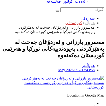
ئەدەب- کولتور- فەلسەفە
سەرەکی
هەواڵ
/
کوردستانی
مەسرور بارزانی و ئەردۆغان جەخت لە بەهێزکردنی
پەیوەندییەکانی تورکیا و هەرێمی کوردستان دەکەنەوە
مەسرور بارزانی و ئەردۆغان جەخت لە
بەهێزکردنی پەیوەندییەکانی تورکیا و هەرێمی
کوردستان دەکەنەوە
هەواڵنێر
May 2026 09 - 17:43:58
کوردستانی
Location in Google Map