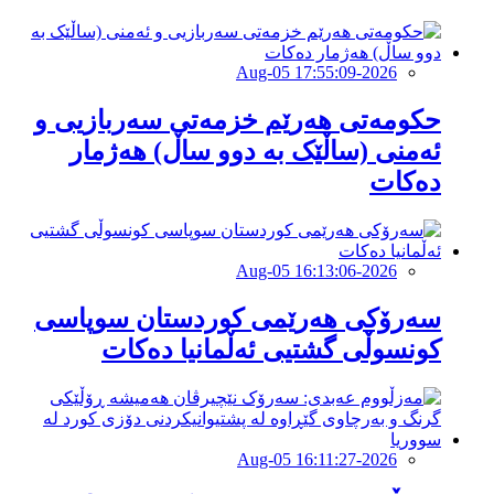
2026-Aug-05 17:55:09
حكومەتی هەرێم خزمەتی سەربازیی و
ئەمنی (ساڵێک بە دوو ساڵ) هەژمار
دەكات
2026-Aug-05 16:13:06
سەرۆکی هەرێمی کوردستان سوپاسى
کونسوڵی گشتیی ئەڵمانیا دەکات
2026-Aug-05 16:11:27