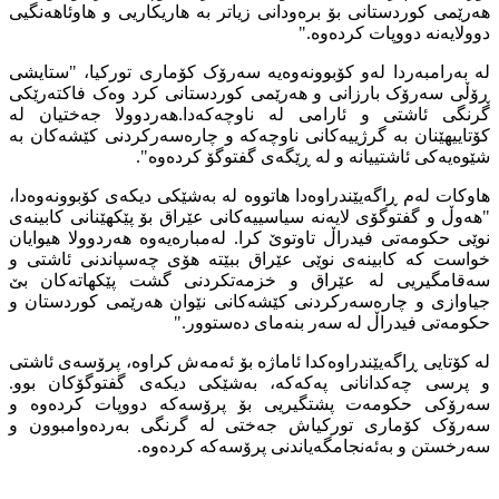
هەرێمی کوردستانی بۆ برەودانی زیاتر بە هاریکاریی و هاوئاهەنگیی
دوولایەنە دووپات کردەوە."
لە بەرامبەردا لەو کۆبوونەوەیە سەرۆک کۆماری تورکیا، "ستایشی
ڕۆڵی سەرۆک بارزانی و هەرێمی کوردستانی کرد وەک فاکتەرێکی
گرنگی ئاشتی و ئارامی لە ناوچەکەدا.هەردوولا جەختیان لە
کۆتاییهێنان بە گرژییەکانی ناوچەکە و چارەسەرکردنی کێشەکان بە
شێوەیەکی ئاشتییانە و لە ڕێگەی گفتوگۆ کردەوە".
هاوکات لەم ڕاگەیێندراوەدا هاتووە لە بەشێکی دیکەی کۆبوونەوەدا،
"هەوڵ و گفتوگۆی لایەنە سیاسییەکانی عێراق بۆ پێکهێنانی کابینەی
نوێی حکومەتی فیدراڵ تاوتوێ کرا. لەمبارەیەوە هەردوولا هیوایان
خواست کە کابینەی نوێی عێراق ببێتە هۆی چەسپاندنی ئاشتی و
سەقامگیریی لە عێراق و خزمەتکردنی گشت پێکهاتەکان بێ
جیاوازی و چارەسەرکردنی کێشەکانی نێوان هەرێمی کوردستان و
حکومەتی فیدراڵ لە سەر بنەمای دەستوور."
لە کۆتایی ڕاگەیێندراوەکدا ئاماژە بۆ ئەمەش کراوە، پرۆسەی ئاشتی
و پرسی چەکدانانی پەکەکە، بەشێکی دیکەی گفتوگۆکان بوو.
سەرۆکی حکومەت پشتگیریی بۆ پرۆسەکە دووپات کردەوە و
سەرۆک کۆماری تورکیاش جەختی لە گرنگی بەردەوامبوون و
سەرخستن و بەئەنجامگەیاندنی پرۆسەکە کردەوە.