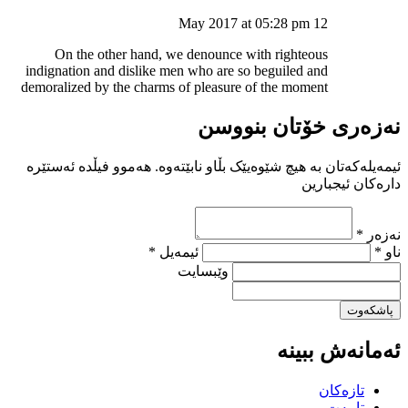
12 May 2017 at 05:28 pm
On the other hand, we denounce with righteous
indignation and dislike men who are so beguiled and
demoralized by the charms of pleasure of the moment
نەزەری خۆتان بنووسن
ئیمەیلەکەتان بە هیچ شێوەیێک بڵاو نابێتەوە. هەموو فیڵدە ئەستێرە
دارەکان ئیجبارین
نەزەر *
ناو *
ئیمەیل *
وێبسایت
پاشکەوت
ئەمانەش ببینە
تازەکان
تایبەت