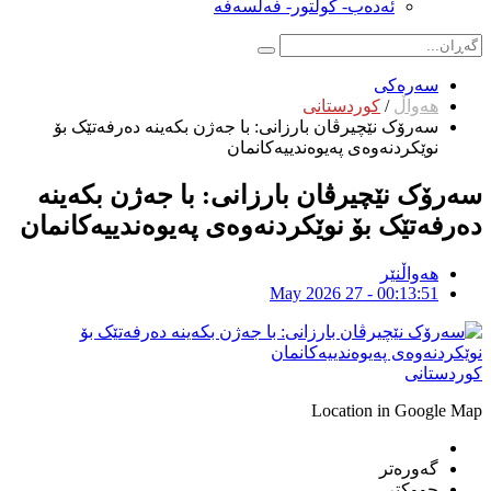
ئەدەب- کولتور- فەلسەفە
سەرەکی
هەواڵ
/
کوردستانی
سەرۆک نێچیرڤان بارزانی: با جەژن بکەینە دەرفەتێک بۆ
نوێکردنەوەی پەیوەندییەکانمان
سەرۆک نێچیرڤان بارزانی: با جەژن بکەینە
دەرفەتێک بۆ نوێکردنەوەی پەیوەندییەکانمان
هەواڵنێر
May 2026 27 - 00:13:51
کوردستانی
Location in Google Map
گەورەتر
چووکتر