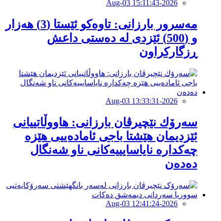
2026-Aug-03 15:11:43
مەسرور بارزانی: تاوەکو ئێستا (3) هەزار
و (500) ئێزدی لە دەستی داعش
ڕزگارکراون
2026-Aug-03 13:33:31
سەرۆك نێچیرڤان بارزانی: هاووڵاتییانی
ئێزدیمان هێشتا باجی ئامادەییی هێزە
چەکدارە نایاسایییەکانی ناو شەنگال
دەدەن
2026-Aug-03 12:41:24