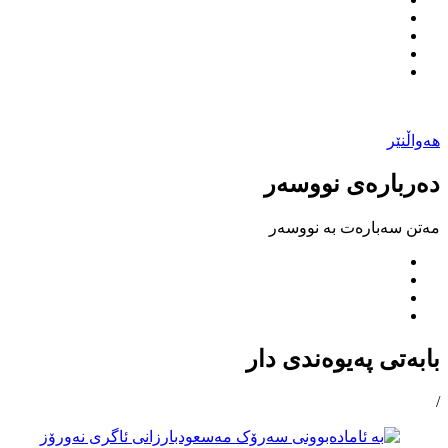
هەواڵنێر
دەربارەی نووسەر
مەتن سەبارەت بە نووسەر
بابەتی پەیوەندی دار
/