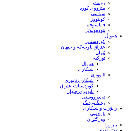
رۆمان
مێژووى کورد
سیاسى
کولتوور
فەلسەفە
نێودەوڵەتی
هەواڵ
کوردستانی
عێراق ناوچەکە و جیهان
ئێران
تورکیە
هەواڵ
شیکاری
ئابووری
شیکاری ئابوری
کوردستان- عێراق
ئابووری جیهان
تەندرووستی
رەنگاورەنگ
راپۆرت و شیکاری
ناوخۆیی
وەرگێڕان
بیروڕا
توێژینەوە