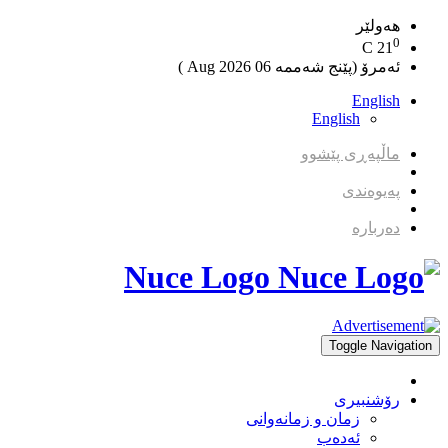
هەولێر
0
C
21
ئەمرۆ (پێنج شەممە 06 2026 Aug )
English
English
ماڵپەڕی پێشوو
پەیوەندی
دەربارە
Nuce Logo
Toggle Navigation
رۆشنبیری
زمان و زمانه‌وانی
ئەدەب