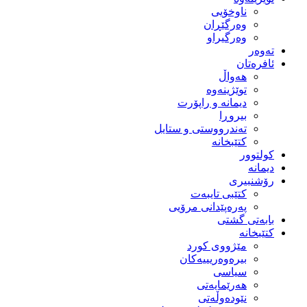
ناوخۆیی
وەرگێڕان
وەرگیراو
تەوەر
ئافرەتان
هەواڵ
توێژینەوە
دیمانە و راپۆرت
بیروڕا
تەندرووستی و ستایل
کتێبخانە
کولتوور
دیمانە
رۆشنبیری
کتێبی تایبەت
پەرەپێدانی مرۆیی
بابەتی گشتی
کتێبخانە
مێژووى کورد
بیرەوەریییەکان
سیاسى
هەرێمایەتی
نێودەوڵەتی