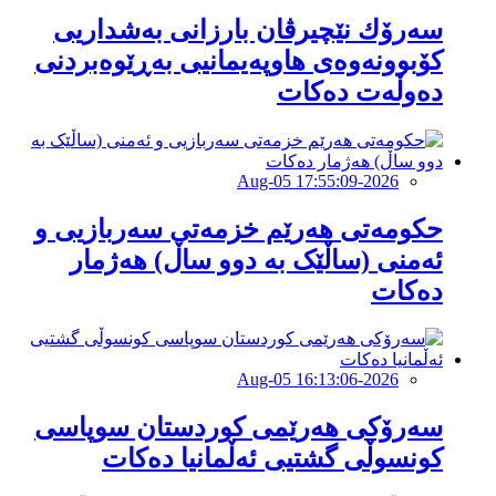
سەرۆك نێچیرڤان بارزانی بەشداریی
كۆبوونەوەی هاوپەیمانیی بەڕێوەبردنی
دەوڵەت دەكات
2026-Aug-05 17:55:09
حكومەتی هەرێم خزمەتی سەربازیی و
ئەمنی (ساڵێک بە دوو ساڵ) هەژمار
دەكات
2026-Aug-05 16:13:06
سەرۆکی هەرێمی کوردستان سوپاسى
کونسوڵی گشتیی ئەڵمانیا دەکات