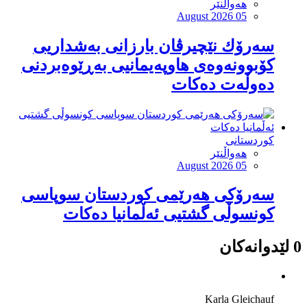
هەواڵنێر
August 2026 05
سەرۆك نێچیرڤان بارزانی بەشداریی
كۆبوونەوەی هاوپەیمانیی بەڕێوەبردنی
دەوڵەت دەكات
کوردستانی
هەواڵنێر
August 2026 05
سەرۆکی هەرێمی کوردستان سوپاسى
کونسوڵی گشتیی ئەڵمانیا دەکات
0 لێدوانەکان
Karla Gleichauf