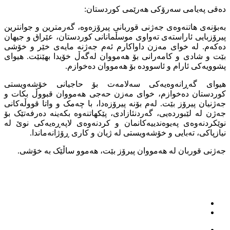
دەقی پەیامی سەرۆکی هەرێمی کوردستان:
بەبۆنەی هاتنەوەی جەژنی قوربانی پیرۆزەوە، گەرمترین و جوانترین
پیرۆزبایی ئاراستەی ته‌واوى موسڵمانانی کوردستان، عێراق و جیهان
دەکەم. لە خوای مەزن داواکارم ئەم جەژنە مایەی خێر و خۆشی
بێت و شادى و کامەرانی بۆ هەمووان لەگەڵ خۆیدا بهێنێت. هیوای
پشوویەکی ئارام و ئاسوودە بۆ هه‌مووان ده‌خوازم.
هيواى گه‌ڕانه‌وه‌يه‌كى سه‌لامه‌ت بۆ حاجیانی خۆشەویستى
كوردستان ده‌خوازم، خوای مەزن حەجى هەمووان قبووڵ بکات و
جه‌ژنيان پيرۆز بێت. لەم بۆنە پیرۆزەدا، با چەمک و واتا قووڵەکانی
جەژن لە لێبوردەیی، گەردنئازادی، پێكهاتنه‌وه‌ بکەینە دەرفەتێک بۆ
نوێکردنەوەی پەیوەندییەکانمان و کردنەوەی لاپەڕەیەکی نوێ لە
نيازپاكى، تەبایی و خۆشه‌ويستى لە ژیان و كاری ڕۆژانه‌ماندا.
جەژنی قوربان لە هەمووان پیرۆز بێت، هەموو ساڵێک بە خۆشی.