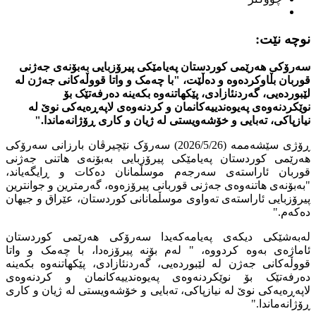
نوچە نێت:
سەرۆکی هەرێمی کوردستان پەیامێکی پیرۆزبایی بەبۆنەی جەژنی
قوربان بڵاوکردەوە و دەڵێت، "با چەمک و واتا قووڵەکانی جەژن لە
لێبوردەیی، گەردنئازادی، پێكهاتنه‌وه‌ بکەینە دەرفەتێک بۆ
نوێکردنەوەی پەیوەندییەکانمان و کردنەوەی لاپەڕەیەکی نوێ لە
نيازپاكى، تەبایی و خۆشه‌ويستى لە ژیان و كاری ڕۆژانه‌ماندا."
ڕۆژی سێشەممە (2026/5/26) سەرۆک نێچیرڤان بارزانی سەرۆکی
هەرێمی کوردستان پەیامێکی پیرۆزبایی بەبۆنەی هاتنی جەژنی
قوربان ئاراستەی سەرجەم موسڵمانان دەکات و ڕایگەیاند،
"بەبۆنەی هاتنەوەی جەژنی قوربانی پیرۆزەوە، گەرمترین و جوانترین
پیرۆزبایی ئاراستەی ته‌واوى موسڵمانانی کوردستان، عێراق و جیهان
دەکەم."
لەبەشێکی دیکەی پەیامەکەیدا سەرۆکی هەرێمی کوردستان
ئاماژەی بەوە کردووە، " لەم بۆنە پیرۆزەدا، با چەمک و واتا
قووڵەکانی جەژن لە لێبوردەیی، گەردنئازادی، پێكهاتنه‌وه‌ بکەینە
دەرفەتێک بۆ نوێکردنەوەی پەیوەندییەکانمان و کردنەوەی
لاپەڕەیەکی نوێ لە نيازپاكى، تەبایی و خۆشه‌ويستى لە ژیان و كاری
ڕۆژانه‌ماندا."