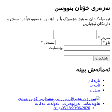
نەزەری خۆتان بنووسن
ئیمەیلەکەتان بە هیچ شێوەیێک بڵاو نابێتەوە. هەموو فیڵدە ئەستێرە
دارەکان ئیجبارین
نەزەر *
ناو *
ئیمەیل *
وێبسایت
پاشکەوت
ئەمانەش ببینە
تازەکان
تایبەت
بیندراو
2026-Aug-05 18:29:06