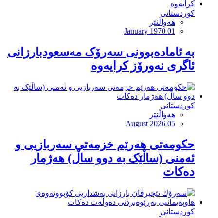
کوردستانی
هەواڵنێر
January 1970 01
بە ئامادەبوونی سەرۆک مەسعودبارزانی
ئاگری نەورۆز کرایەوە
کوردستانی
هەواڵنێر
August 2026 05
حكومەتی هەرێم خزمەتی سەربازیی و
ئەمنی (ساڵێک بە دوو ساڵ) هەژمار
دەكات
کوردستانی