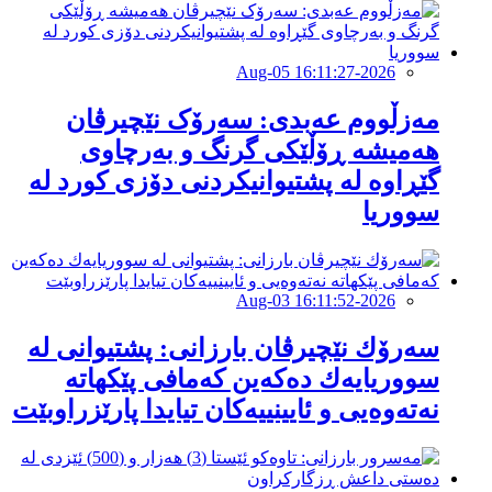
2026-Aug-05 16:11:27
مەزڵووم عەبدی: سەرۆک نێچیرڤان
هەمیشە ڕۆڵێکی گرنگ و بەرچاوی
گێڕاوە لە پشتیوانیکردنی دۆزی کورد لە
سووریا
2026-Aug-03 16:11:52
سەرۆك نێچیرڤان بارزانی: پشتیوانی لە
سووریایەك دەكەین كەمافی پێکهاتە
نەتەوەیی و ئایینییەکان تیایدا پارێزراوبێت