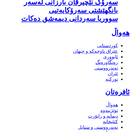
سەرۆک نێچیرڤان بارزانی لەسەر
بانگهێشتی سەرۆكایەتیی
سووریا سەردانی دیمەشق دەکات
هەواڵ
کوردستانی
عێراق ناوچەکە و جیهان
ئابووری
رەنگاورەنگ
تەندرووستی
ئێران
تورکیە
ئافرەتان
هەواڵ
توێژینەوە
دیمانە و راپۆرت
کتێبخانە
تەندرووستی و ستایل