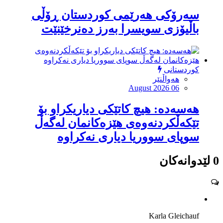
سەرۆكی هەرێمی كوردستان ڕۆڵی
باڵیۆزی سویسرا بەرز دەنرخێنێت
کوردستانی
هەواڵنێر
August 2026 06
هەسەدە: هیچ کاتێکی دیاریکراو بۆ
تێکەڵکردنەوەی هێزەکانمان لەگەڵ
سوپای سووریا دیاری نەکراوە
0 لێدوانەکان
Karla Gleichauf