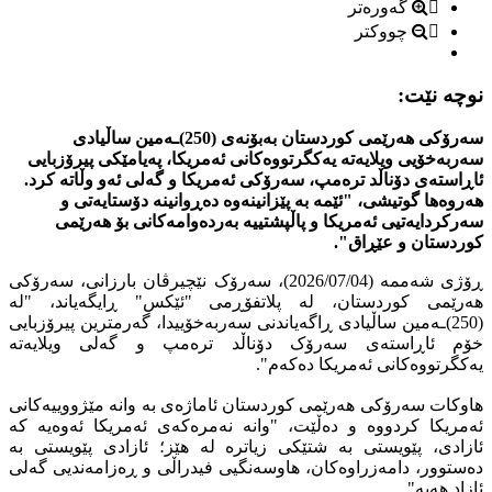
گەورەتر
چووکتر
نوچە نێت:
سەرۆکی هەرێمی کوردستان بەبۆنەی (250)ـەمین ساڵیادی
سەربەخۆیی ویلایەتە یەکگرتووەکانی ئەمریکا، پەیامێکی پیرۆزبایی
ئاڕاستەی دۆناڵد ترەمپ، سەرۆکی ئەمریکا و گەلی ئەو وڵاتە کرد.
هەروەها گوتیشی، "ئێمە بە پێزانینەوە دەڕوانینە دۆستایەتی و
سەرکردایەتیی ئەمریکا و پاڵپشتییە بەردەوامەکانی بۆ هەرێمی
کوردستان و عێڕاق".
ڕۆژی شەممە (2026/07/04)، سەرۆک نێچیرڤان بارزانی، سەرۆکی
هەرێمی کوردستان، لە پلاتفۆڕمی "ئێکس" ڕایگەیاند، "لە
(250)ـەمین ساڵیادی ڕاگەیاندنی سەربەخۆییدا، گەرمترین پیرۆزبایی
خۆم ئاڕاستەی سەرۆک دۆناڵد ترەمپ و گەلی ویلایەتە
یەکگرتووەکانی ئەمریکا دەکەم".
هاوکات سەرۆکی هەرێمی کوردستان ئاماژەی بە وانە مێژووییەکانی
ئەمریکا کردووە و دەڵێت، "وانە نەمرەکەی ئەمریکا ئەوەیە کە
ئازادی، پێویستی بە شتێکی زیاترە لە هێز؛ ئازادی پێویستی بە
دەستوور، دامەزراوەکان، هاوسەنگیی فیدراڵی و ڕەزامەندیی گەلی
ئازاد هەیە".