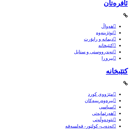
ئافرەتان
هەواڵ
توێژینەوە
دیمانە و راپۆرت
کتێبخانە
تەندرووستی و ستایل
بیروڕا
کتێبخانە
مێژووى کورد
بیرەوەریییەکان
سیاسى
هەرێمایەتی
نێودەوڵەتی
ئەدەب- کولتور- فەلسەفە