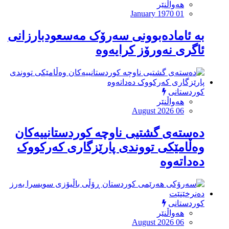
هەواڵنێر
January 1970 01
بە ئامادەبوونی سەرۆک مەسعودبارزانی
ئاگری نەورۆز کرایەوە
کوردستانی
هەواڵنێر
August 2026 06
دەستەی گشتیی ناوچە کوردستانییەکان
وەڵامێکی تووندی پارێزگاری کەرکووک
دەداتەوە
کوردستانی
هەواڵنێر
August 2026 06