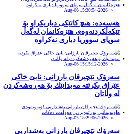
2026-Aug-06 15:30:54
هەسەدە: هیچ کاتێکی دیاریکراو بۆ
تێکەڵکردنەوەی هێزەکانمان لەگەڵ
سوپای سووریا دیاری نەکراوە
2026-Aug-06 15:15:12
سەرۆک نێچیرڤان بارزانی: نابێ خاكی
عێراق بكرێتە مەیدانێك بۆ هەڕەشەكردن
لە وڵاتان
2026-Aug-05 18:29:06
سەرۆك نێچیرڤان بارزانی بەشداریی