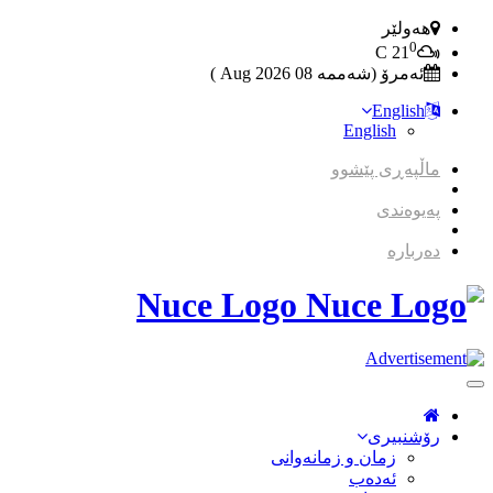
هەولێر
0
C
21
ئەمرۆ (شەممە 08 2026 Aug )
English
English
ماڵپەڕی پێشوو
پەیوەندی
دەربارە
Nuce Logo
Toggle
Navigation
رۆشنبیری
زمان و زمانه‌وانی
ئەدەب