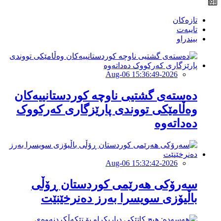
تازەکان
تایبەت
بیندراو
2026-Aug-06 15:36:49
دەستەی گشتیی ناوچە کوردستانییەکان
وەڵامێکی تووندی پارێزگاری کەرکووک
دەداتەوە
2026-Aug-06 15:32:42
سەرۆكی هەرێمی كوردستان ڕۆڵی
باڵیۆزی سویسرا بەرز دەنرخێنێت