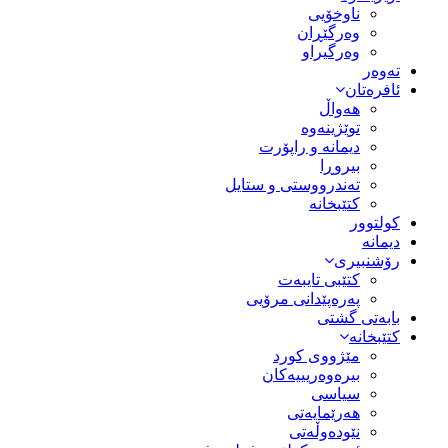
ناوخۆیی
وەرگێڕان
وەرگیراو
تەوەر
ئافرەتان
هەواڵ
توێژینەوە
دیمانە و راپۆرت
بیروڕا
تەندرووستی و ستایل
کتێبخانە
کولتوور
دیمانە
رۆشنبیری
کتێبی تایبەت
پەرەپێدانی مرۆیی
بابەتی گشتی
کتێبخانە
مێژووى کورد
بیرەوەریییەکان
سیاسى
هەرێمایەتی
نێودەوڵەتی