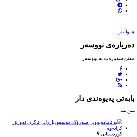
هەواڵنێر
دەربارەی نووسەر
مەتن سەبارەت بە نووسەر
بابەتی پەیوەندی دار
/
کوردستانی