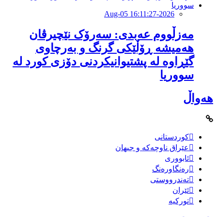
2026-Aug-05 16:11:27
مەزڵووم عەبدی: سەرۆک نێچیرڤان
هەمیشە ڕۆڵێکی گرنگ و بەرچاوی
گێڕاوە لە پشتیوانیکردنی دۆزی کورد لە
سووریا
هەواڵ
کوردستانی
عێراق ناوچەکە و جیهان
ئابووری
رەنگاورەنگ
تەندرووستی
ئێران
تورکیە