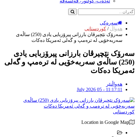
ئەدەب- کولتور- فەلسەفە
سەرەکی
هەواڵ
/
کوردستانی
سەرۆک نێچیرڤان بارزانی پیرۆزبایی یادی (250) ساڵەی
سەربەخۆیی لە ترەمپ و گەلی ئەمریکا دەکات
سەرۆک نێچیرڤان بارزانی پیرۆزبایی یادی
(250) ساڵەی سەربەخۆیی لە ترەمپ و گەلی
ئەمریکا دەکات
هەواڵنێر
July 2026 05 - 11:17:11
کوردستانی
Location in Google Map