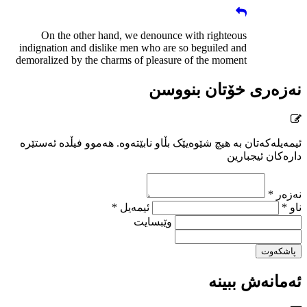
On the other hand, we denounce with righteous
indignation and dislike men who are so beguiled and
demoralized by the charms of pleasure of the moment
نەزەری خۆتان بنووسن
ئیمەیلەکەتان بە هیچ شێوەیێک بڵاو نابێتەوە. هەموو فیڵدە ئەستێرە
دارەکان ئیجبارین
نەزەر *
ناو *
ئیمەیل *
وێبسایت
پاشکەوت
ئەمانەش ببینە