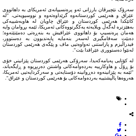
سەرۆک نێچیرڤان بارزانی ئەو پرەنسیپانەی ئەمریکای بە داهاتووی
عێراق و هەرێمی کوردستانەوە گرێداوەتەوە و نووسیویەتی، "لە
کاتێکدا هەرێمی کوردستان و عێراق چاویان لە هاوبەشییەکی
بەهێزترە لەگەڵ ویلایەتە یەکگرتووەکانی ئەمریکا، ئێمە بڕوامان وایە
هەمان پرەنسیپ بۆ داهاتووی عێراقیش بە بنەڕەتی دەمێنێتەوە؛
دەبێت سەقامگیری لەسەر بنەمایە پابەندبوون بە دەستوور،
فیدراڵیزم و پاراستنی تەواوەتیی ماف و پێگەی هەرێمی کوردستان
لەنێوا دەستووری عێراقدا بێت".
لە کۆتایی پەیامەکەیدا، سەرۆکی هەرێمی کوردستان پێزانینی خۆی
بۆ ڕۆڵ و هاوکارییە بەردەوامەکانی واشنتن دەربڕیوە و ڕایگەیاند،
"ئێمە بە پێزانینەوە دەڕوانینە دۆستایەتی و سەرکردایەتیی ئەمریکا،
هەروەها پاڵپشتییە بەردەوامەکانی بۆ هەرێمی کوردستان و عێراق".