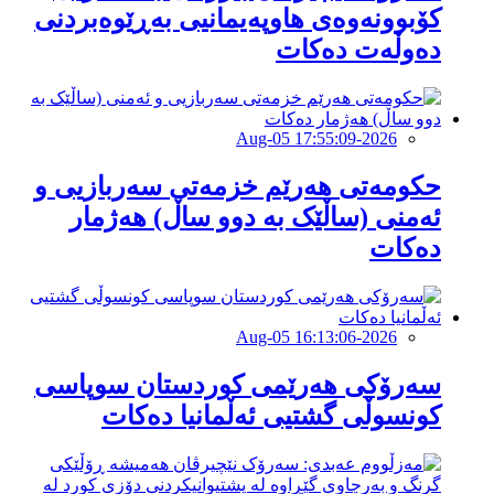
كۆبوونەوەی هاوپەیمانیی بەڕێوەبردنی
دەوڵەت دەكات
2026-Aug-05 17:55:09
حكومەتی هەرێم خزمەتی سەربازیی و
ئەمنی (ساڵێک بە دوو ساڵ) هەژمار
دەكات
2026-Aug-05 16:13:06
سەرۆکی هەرێمی کوردستان سوپاسى
کونسوڵی گشتیی ئەڵمانیا دەکات