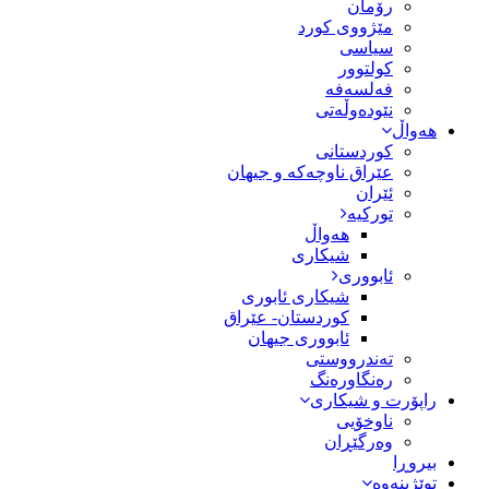
رۆمان
مێژووى کورد
سیاسى
کولتوور
فەلسەفە
نێودەوڵەتی
هەواڵ
کوردستانی
عێراق ناوچەکە و جیهان
ئێران
تورکیە
هەواڵ
شیکاری
ئابووری
شیکاری ئابوری
کوردستان- عێراق
ئابووری جیهان
تەندرووستی
رەنگاورەنگ
راپۆرت و شیکاری
ناوخۆیی
وەرگێڕان
بیروڕا
توێژینەوە