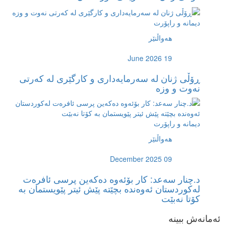
دیمانە و راپۆرت
هەواڵنێر
June 2026 19
ڕۆڵی ژنان لە سەرمایەداری و کارگێری لە کەرتی
نەوت و وزە
دیمانە و راپۆرت
هەواڵنێر
December 2025 09
د.چنار سەعد: کار بۆئەوە دەکەین پرسی ئافرەت
لەکوردستان ئەوەندە بچێتە پێش ئیتر پێویستمان بە
کۆتا نەبێت
ئەمانەش ببینە