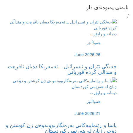
بابەتی پەیوەندی دار
/
دیمانە و راپۆرت
هەواڵنێر
June 2026 26
جەنگى ئێران و ئیسرائیل ــ ئەمەریکا دەیان ئافرەت
و منداڵى کردە قوربانى
دیمانە و راپۆرت
هەواڵنێر
June 2026 21
یاسا و ڕێنماییەكانی بەرەنگاربوونەوەی ژن کوشتن و
دۆخی ژنان لە هەرێمی کوردستان