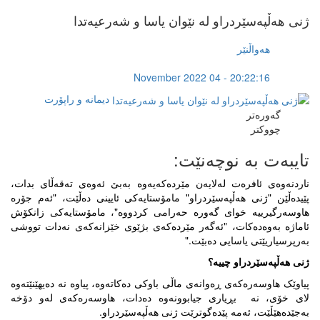
ژنى هەڵپەسێردراو لە نێوان یاسا و شەرعیەتدا
هەواڵنێر
November 2022 04 - 20:22:16
دیمانە و راپۆرت
گەورەتر
چووکتر
تایبەت بە نوچەنێت:
ناردنەوەى ئافرەت لەلایەن مێردەکەیەوە بەبێ ئەوەى تەقەڵاى بدات،
پێیدەڵێن "ژنى هەڵپەسێردراو" مامۆستایەکى ئایینى دەڵێت، "ئەم جۆرە
هاوسەرگیرییە خواى گەورە حەرامى کردووە"، مامۆستایەکى زانکۆش
ئاماژە بەوەدەکات، "ئەگەر مێردەکەى بژێوى خێزانەکەى نەدات تووشى
بەرپرسیاریێتى یاسایی دەبێت."
ژنى هەڵپەسێردراو چییە؟
پیاوێک هاوسەرەکەى ڕەوانەى ماڵى باوکى دەکاتەوە، پیاوە نە دەیهێنێتەوە
لاى خۆى، نە بڕیارى جیابوونەوە دەدات، هاوسەرەکەى لەو دۆخە
بەجێدەهێڵێت، ئەمە پێدەگوترێت ژنى هەڵپەسێردراو.