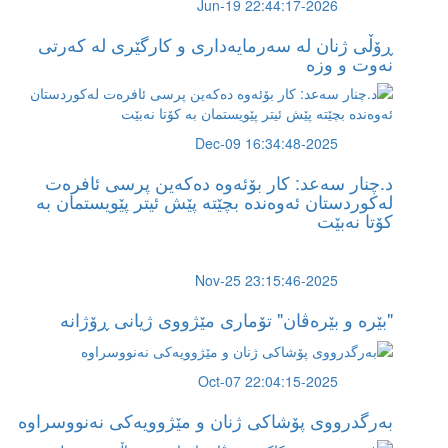
2026-Jun-19 22:44:17
ڕۆڵی ژنان لە سەرمایەداری و کارگێری لە کەرتی
نەوت و وزە
2025-Dec-09 16:34:48
د.چنار سەعد: کار بۆئەوە دەکەین پرسی ئافرەت
لەکوردستان ئەوەندە بچێتە پێش ئیتر پێویستمان بە
کۆتا نەبێت
2025-Nov-25 23:15:46
"بێرە و بێرەڤان" تۆماری مێژووی ژیانی ڕۆژانە
2025-Oct-07 22:04:15
بەرگدرووی پۆشاكی ژنان و مێژوویەكی نەنووسراوە