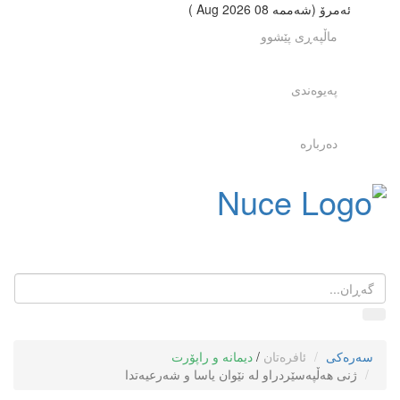
ئەمرۆ (شەممە 08 2026 Aug )
ماڵپەڕی پێشوو
پەیوەندی
دەربارە
Toggle
Navigation
سەرەکی
ئافرەتان
/
دیمانە و راپۆرت
ژنى هەڵپەسێردراو لە نێوان یاسا و شەرعیەتدا