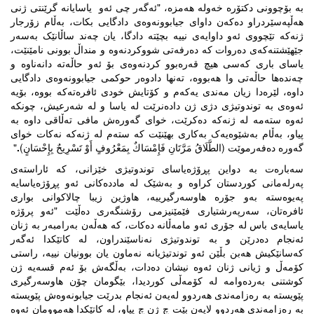
بە بۆچوونى دکتۆرە خەولە هەمزە، "ئەگەر چی ئەو یاسایانە گرێنتی ژنی
هەڵپەسێردراو دەکەن داوای جیابوونەوەی دادگایی بکات، بەڵام زۆرجار
ژنەکە تێچووی ئەو داوایەی نییە بچێتە دادگا، یان چەند ساڵانێک بەسەر
جێهێشتنەکەی دەروات کە دەرفەتی شووکردنەوە و منداڵ بوونی نامێنێت،
یاسای باری کەسی هیچ قەرەبوو کردنەوەی بۆ ئەو حاڵەتە دانەناوە و
چەندەها حاڵەتی وا هەبووە، تەنها دادوەر حوکمی جیابوونەوەی دادگایی
داوە، لێرەدا زیان مەندی یەکەم و کۆتایش خودی ئافرەتەکە بووە، بۆیە
ئەوەی بە توندوتیژی دژی ژن دادەنرێت لە یاسا و لە شەرعیش، چونکە
ئەوە ستەمە لە ژنەکە دەکرێت، خوای گەورەش مافی تەڵاقی داوە بە
پیاو، بەڵام بەشێوەیەک بەکاری بهێنێت کە ستەم لە ژنەکە نەکات خوای
گەورە دەفەرموێت (
الطَّلَاقُ مَرَّتَانِ فَإِمْسَاكٌ بِمَعْرُوفٍ أَوْ تَسْرِيحٌ بِإِحْسَانٍ)
.
"
سەبارەت بە دواین پڕۆژەیاساى توندوتیژى خێزانى، کە ئاراستەى
پەرلەمانى کوردستان کراوە و بەشێک لە ماددەکانى ئەو پڕۆژەیاسایە
پەیوەستە بەو جۆرە هاوسەرگیرییە،
هاوژین زیبا چالاکوانی بواری
ئافرەتان، سەرپەرشتیاری فێمێنیزمی رۆشنگەری دەڵێت "ئەو پرۆژە
یاسایەی باس لە جۆری ئەو مامەڵانە دەکات، کە هەڵەن بەرامبەر بە ژنان
ئەنجام دەدرێن و بە توندوتیژی نەناسێندراون، لە کاتێکدا ئەگەر
کەسانێکیش هەبن بڵێن ئەو توندتیژیانە نەماون یان بوونیان نییە، راستی
کۆمەڵ و ژیانی ژنان ئەوە نیشان دەدات، بەڵگەش بۆ ئەم قسەیە ژن
کوشتنی بەردەوامە لە کۆمەڵی کوردیدا، بێگومان چۆن هاوسەرگیری
پێویستە بە رەزامەندی هەردوو لەیەن ئەنجام بدرێت جیابونەوەش پێویستە
بە رەزامەندی هەردوو لایەن بێت چ ژن چ پیاو، لە کاتێکدا هەموومان ئەوە