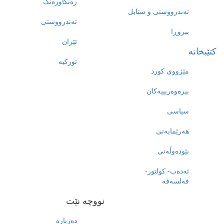
رەنگاورەنگ
تەندرووستی و ستایل
تەندرووستی
بیروڕا
ئێران
کتێبخانە
تورکیە
مێژووى کورد
بیرەوەریییەکان
سیاسى
هەرێمایەتی
نێودەوڵەتی
ئەدەب- کولتور-
فەلسەفە
نووچە نێت
دەربارە