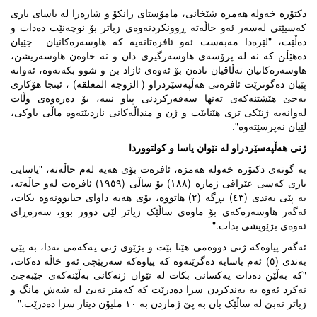
دکتۆرە خەولە هەمزە شێخانى، مامۆستاى زانکۆ و شارەزا لە یاساى بارى
کەسیێتى لەسەر ئەو حاڵەتە ڕوونکردنەوەى زیاتر بۆ نوچەنێت دەدات و
دەڵێت، "لێرەدا مەبەست ئەو ئافرەتانەیە کە هاوسەرەکانیان جێیان
دەهێڵن کە نە لە پرۆسەی هاوسەرگیری دان و نە خاوەن هاوسەریشن،
هاوسەرەکانیان تەڵاقیان نادەن بۆ ئەوەی ئازاد بن و شوو بکەنەوە، ئەوانە
پێیان دەگوترێت ‌ئافرەتی هەڵپەسێردراو ( الزوجە المعلقە) ، ئینجا هۆکاری
بەجێ هێشتنەکەی تەنها سەفەرکردنی پیاو نییە، بۆ دەرەوەی وڵات
لەوانەیە ژنێکی تری هێنابێت و ژن و منداڵەکانی ناردبێتەوە ماڵی باوکی،
لێیان نەپرسێتەوە".
ژنى هەڵپەسێردراو لە نێوان یاسا و كولتووردا
بە گوتەى دکتۆرە خەولە هەمزە، ئافرەت بۆى هەیە لەم حاڵەتە، "یاسایی
باری کەسی عێراقی ژمارە (١٨٨) بۆ ساڵی (١٩٥٩) ئافرەت لەو حاڵەتە،
بە پێی بەندی (٤٣) بڕگە (٢) هاتووە، بۆی هەیە داوای جیابوونەوە بکات،
ئەگەر هاوسەرەکەی بۆ ماوەی ساڵێک زیاتر لێی دوور بوو، سەرەڕای
ئەوەی بژێویشی بدات."
ئەگەر پیاوەکە ژنى دووەمی هێنا بێت و بژێوی ژنی یەکەمی نەدا، بە پێی
بەندی (٥) ئەم یاسایە دەگرێتەوە کە پیاوەکە سەرپێچی ئەو خاڵە دەکات،
"کە بەڵێن دەدات یەکسانی بکات لە نێوان ژنەکانی بەڵێنەکەی جێبەجێ
نەکرد ئەوە بە بەندکردن سزا دەدرێت کە کەمتر نەبێ لە شەش مانگ و
زیاتر نەبێ لە ساڵێک یان بە پێ ژماردن بە ١٠ ملیۆن دینار سزا دەدرێت."