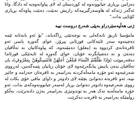
دەزانین بڕیاری جیابوونەوە لە کوردستان لە لای پیاوانەوەیە لە دادگا، واتا
ئەگەر ژنەکە لە هاوسەرگیرییەکە رازیش نەبێت، دەبێت پیاوەکە بڕیاری
کۆتایی بدات."
ژنى هەڵپەسێردراو بەپێى شەرع دروست نییە
مامۆستا تاریق نانەکەلی بە نوچەنێتى ڕاگەیاند، "بۆ ئەو بابەتانە ئێمە
دەچینەوە سەر ئایتەکانی قورئانی پیرۆز، خوای گەورە باسی ئەو
ئافرەتانەی کردووە بە (معلق) دەمێننەوە، کە پیاوەکانیان نە تەڵاقیان
دەدەن و نە دەشیانگرنە خۆیان، خوای گەورە لە ئایەتێکی قورئاندا
دەفەرموێت (وَإِذَا طَلَّقْتُمُ النِّسَاءَ فَبَلَغْنَ أَجَلَهُنَّ فَأَمْسِكُوهُنَّ بِمَعْرُوفٍ)
،
یان
تەڵاقیان بدەن یانیش بیانگەرێنەوە لای خۆتان زیانیان پێمەگەینن، لەڕووی
شەرعیەوە ئەو جۆرە مامەڵەکردنە بەرامبەر بە ئافرەتان حەرامە و جائیز
نییە، ئەو ئافرەتە دەتوانێ بچێتە لای دادوەر و داوای مافی خۆی بکات لە
رووی شەرعیەوە دادوەر دەتوانێ بڕیار لەسەر جیابوونەوەکەی بدات، ئەو
جۆرە مامەڵەیە نەک هەر بە توندوتیژی بەرامبەر بەژن دادەنرێت، بەڵکو
زوڵمێکە بەرامبەر بە ئافرەت دەکرێت.