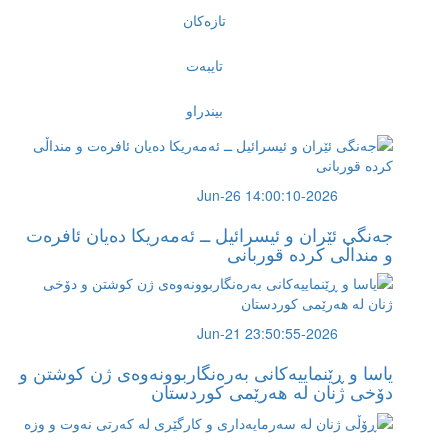
تازەکان
تایبەت
بیندراو
2026-Jun-26 14:00:10
جەنگى ئێران و ئیسرائیل ــ ئەمەریکا دەیان ئافرەت
و منداڵى کردە قوربانى
2026-Jun-21 23:50:55
یاسا و ڕێنماییەكانی بەرەنگاربوونەوەی ژن کوشتن و
دۆخی ژنان لە هەرێمی کوردستان