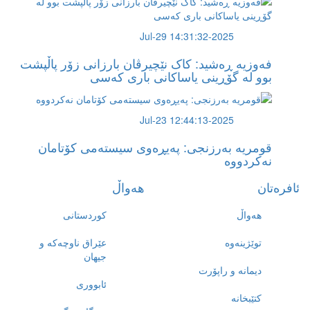
2025-Jul-29 14:31:32
فەوزیە ڕەشید: کاک نێچیرڤان بارزانی زۆر پاڵپشت
بوو لە گۆڕینی یاساکانی باری کەسی
2025-Jul-23 12:44:13
قومریە بەرزنجی: پەیڕەوی سیستەمی کۆتامان
نەکردووە
ئافرەتان
هەواڵ
هەواڵ
کوردستانی
توێژینەوە
عێراق ناوچەکە و
جیهان
دیمانە و راپۆرت
ئابووری
کتێبخانە