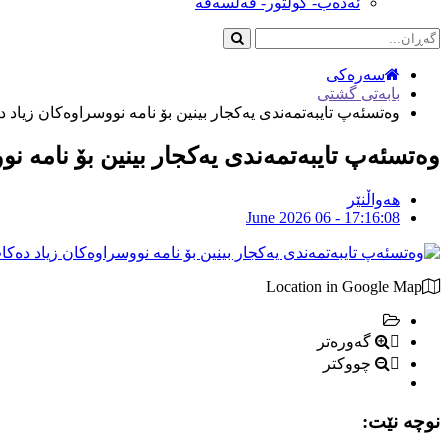
ئەدەب- کولتور- فەلسەفە
سەرەکی
بابەتی گشتی
وەتسئەپ تایبەتمەندی یەکجار بینین بۆ نامە نووسراوەکان زیاد 
وەتسئەپ تایبەتمەندی یەکجار بینین بۆ نامە ن
هەواڵنێر
June 2026 06 - 17:16:08
Location in Google Map
گەورەتر
چووکتر
نوچە نێت: