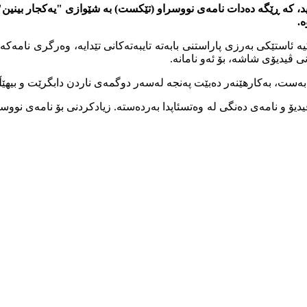
ە.
ڤیدیۆی شاشە، بۆ ئەو نامانە.
مەبەست، بەکارهێنەر دەبێت پەنجە لەسەر دوگمەی ناردن دابگرێت و بیهێڵ
، ڤیدیۆ و نامەی دەنگی لە وەتسئاپدا بەردەستە. زیادکردنی بۆ نامەی نوو