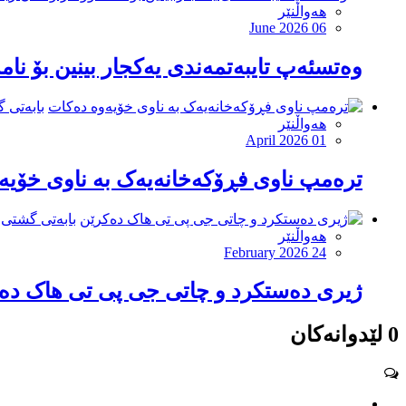
هەواڵنێر
June 2026 06
وەتسئەپ تایبەتمەندی یەکجار بینین بۆ نام
بابەتی 
هەواڵنێر
April 2026 01
ترەمپ ناوی فڕۆکەخانەیەک بە ناوی خۆیە
بابەتی گشتی
هەواڵنێر
February 2026 24
ژیری دەستکرد و چاتی جی پی تی هاک دە
0 لێدوانەکان