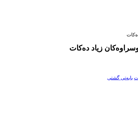
دەکات
ووسراوەکان زیاد دەکات
بابەتی گشتی