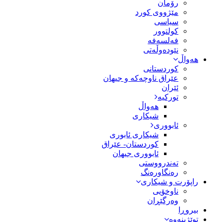
رۆمان
مێژووى کورد
سیاسى
کولتوور
فەلسەفە
نێودەوڵەتی
هەواڵ
کوردستانی
عێراق ناوچەکە و جیهان
ئێران
تورکیە
هەواڵ
شیکاری
ئابووری
شیکاری ئابوری
کوردستان- عێراق
ئابووری جیهان
تەندرووستی
رەنگاورەنگ
راپۆرت و شیکاری
ناوخۆیی
وەرگێڕان
بیروڕا
توێژینەوە