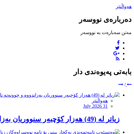
هەواڵنێر
دەربارەی نووسەر
مەتن سەبارەت بە نووسەر
بابەتی پەیوەندی دار
/
هەواڵنێر
July 2026 31
زیاتر لە (49) هەزار کۆچبەر سنووریان بەزاندووە و چوونەتە ناو خاکی ئیسپانیا