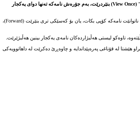
لە نوێترین تایبەتمەندی وەتسئاپدا، بۆ بەکارهێنەرانی سیستەمی ئەندرۆید، کە ڕێگە دەدات نامەی نووسراو (تێکست) بە شێوازی "یەکجار بینین" (View Once) بنێردرێت، بەم جۆرەش نامەکە تەنها دوای یەکجار
هاوکات بەگوێرەی بەرپرسانی کۆمپانیای (Meta)، ئەم تایبەتمەندییە نوێیە ئاستێکی بەرزی پاراستنی بابەتە تایبەتەکانی تێدایە، وەرگری نامەکە ناتوانێت نامەکە کۆپی بکات، یان بۆ کەسێکی تری بنێرێت (Forward)،
ێتەوە، تاوەکو لیستی هەڵبژاردەکان نامەی یەکجار بینین هەڵبژێرێت.
سراو هێشتا لە قۆناغی پەرەپێداندایە و چاوەڕێ دەکرێت لە داهاتوویەکی