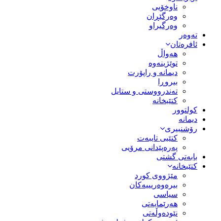
ناوخۆیی
وەرگێڕان
وەرگیراو
تەوەر
ئافرەتان
هەواڵ
توێژینەوە
دیمانە و راپۆرت
بیروڕا
تەندرووستی و ستایل
کتێبخانە
کولتوور
دیمانە
رۆشنبیری
کتێبی تایبەت
پەرەپێدانی مرۆیی
بابەتی گشتی
کتێبخانە
مێژووى کورد
بیرەوەریییەکان
سیاسى
هەرێمایەتی
نێودەوڵەتی