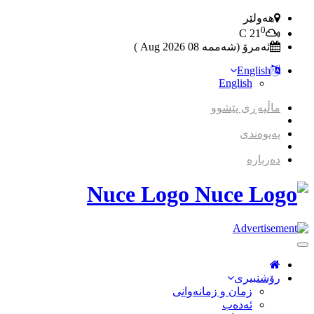
هەولێر
0
C
21
ئەمرۆ (شەممە 08 2026 Aug )
English
English
ماڵپەڕی پێشوو
پەیوەندی
دەربارە
Nuce Logo
Toggle
Navigation
رۆشنبیری
زمان و زمانه‌وانی
ئەدەب