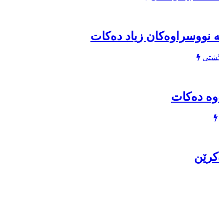
ە نووسراوەکان زیاد دەکات
گشتی
وە دەکات
کرێن