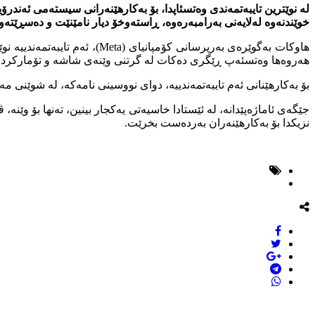
خوێندنەوە لەلایەنی بەرامبەرەوە، ڕاستەوخۆ دیار نامێنێت و دەسڕێتەو
هەروەها وەتسئەپ ڕێگری دەکات لە گرتنی وێنەی شاشە و تۆمارکردنی 
بۆ بەکارهێنانی ئەم تایبەتمەندییە، دوای نووسینی نامەکە، لە شوێنی 
جێگەی ئاماژەپێدانە، لە ئێستادا خاسیەتی یەکجار بینین، تەنها بۆ وێنە
نزیکدا بۆ بەکارهێنەران بەردەست بخرێت.