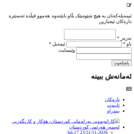
ئیمەیلەکەتان بە هیچ شێوەیێک بڵاو نابێتەوە. هەموو فیڵدە ئەستێرە
دارەکان ئیجبارین
نەزەر *
ناو *
ئیمەیل *
وێبسایت
پاشکەوت
ئەمانەش ببینە
تازەکان
تایبەت
بیندراو
2026-Jul-17 23:51:51