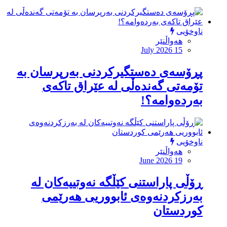
ناوخۆیی
هەواڵنێر
July 2026 15
پڕۆسەی دەستگیرکردنی بەرپرسان بە
تۆمەتی گەندەڵی لە عێراق تاكەی
بەردەوامە؟!
ناوخۆیی
هەواڵنێر
June 2026 19
ڕۆڵی پاراستنی کێڵگە نەوتییەکان لە
بەرزكردنەوەی ئابووریی هەرێمی
کوردستان