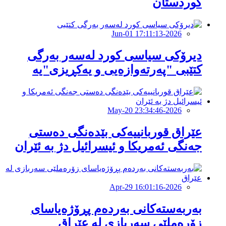
کوردستان
2026-Jun-01 17:11:13
دیرۆکی سیاسی کورد لەسەر بەرگی
کتێبی "پەرتەوازەیی و یەکڕیزی"یە
2026-May-20 23:34:46
عێراق قوربانییەکی بێدەنگی دەستی
جەنگی ئەمریکا و ئیسرائیل دژ بە ئێران
2026-Apr-29 16:01:16
بەربەستەکانی بەردەم پڕۆژەیاسای
زۆرەملێی سەربازی لە عێراق