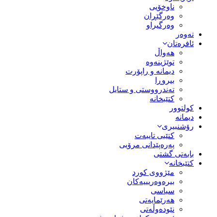
ناوخۆیی
وەرگێڕان
وەرگیراو
تەوەر
ئافرەتان
هەواڵ
توێژینەوە
دیمانە و راپۆرت
بیروڕا
تەندرووستی و ستایل
کتێبخانە
کولتوور
دیمانە
رۆشنبیری
کتێبی تایبەت
پەرەپێدانی مرۆیی
بابەتی گشتی
کتێبخانە
مێژووى کورد
بیرەوەریییەکان
سیاسى
هەرێمایەتی
نێودەوڵەتی