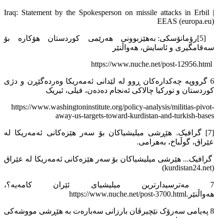
Iraq: Statement by the Spokesperson on missile attacks in Erbil |
EEAS (europa.eu)
[5]رۆمانۆسکی: بەهێزبوونی هەرێمی کوردستان هۆکارە بۆ
سەقامگیری و ئاسایش، هەواڵنێر
https://www.nuche.net/post-12956.html
6 گرووپە چەکدارەکان ڕوو لە لێدانی ئەمەریکا وەردەگێڕن و دژی
کوردستان و تورکیا چالاکی ئەنجام دەدەن، فیلی، ئیریک
https://www.washingtoninstitute.org/policy-analysis/militias-pivot-
away-us-targets-toward-kurdistan-and-turkish-bases
[7] گرافیک. هێڕشی میلیشیاکان بۆ سەر هێزەکانی ئەمەریكا لە
عێراق، گوڵباخ، بەهرامی.
گرافیک... هێرشی میلیشیاکان بۆ سەر هێزەکانی ئەمەریکا لە عێراق
(kurdistan24.net)
7 مەترسیدارترین میلیشیای ئێران کامەیە؟،
هەواڵنێر.https://www.nuche.net/post-3700.html
8 پەیامی سەرۆک نێچیرڤان بارزانی سەبارەت بە هێڕشی مووشەکی