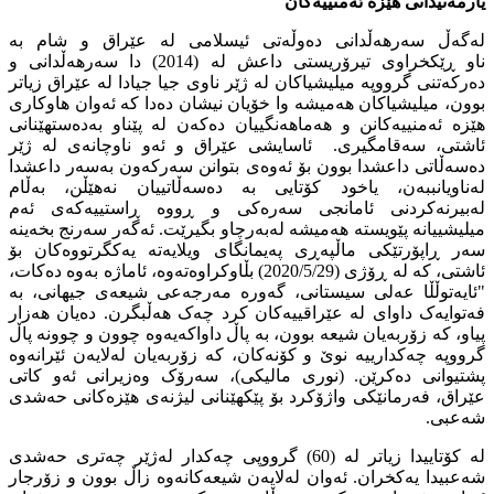
یارمەتیدانی هێزە ئەمنییەکان
لەگەڵ سەرهەڵدانی دەوڵەتی ئیسلامی لە عێراق و شام بە
ناو ڕێکخراوی تیرۆریستی داعش لە (2014) دا سەرهەڵدانی و
دەرکەتنی گرووپە میلیشیاکان لە ژێر ناوی جیا جیادا لە عێراق زیاتر
بوون، میلیشیاکان هەمیشە وا خۆیان نیشان دەدا کە ئەوان هاوکاری
هێزە ئەمنییەکانن و هەماهەنگییان دەکەن لە پێناو بەدەستهێنانی
ئاشتی، سەقامگیری. ئاسایشی عێراق و ئەو ناوچانەی لە ژێر
دەسەڵاتی داعشدا بوون بۆ ئەوەی بتوانن سەرکەون بەسەر داعشدا
لەناویانببەن، یاخود کۆتایی بە دەسەڵاتییان نەهێڵن، بەڵام
لەبیرنەکردنی ئامانجی سەرەکی و ڕووە ڕاستییەکەی ئەم
میلیشییانە پێویستە هەمیشە لەبەرچاو بگیرێت. ئەگەر سەرنج بخەینە
سەر ڕاپۆرتێکی ماڵپەڕی پەیمانگای ویلایەتە یەکگرتووەکان بۆ
ئاشتی، کە لە ڕۆژی (2020/5/29) بڵاوکراوەتەوە، ئاماژە بەوە دەکات،
"ئایەتوڵڵا عەلی سیستانی، گەورە مەرجەعی شیعەی جیهانی، بە
فەتوایەک داوای لە عێراقییەکان کرد چەک هەڵبگرن. دەیان هەزار
پیاو، کە زۆربەیان شیعە بوون، بە پاڵ داواکەیەوە چوون و چوونە پاڵ
گرووپە چەکدارییە نوێ و کۆنەکان، کە زۆربەیان لەلایەن ئێرانەوە
پشتیوانی دەکرێن. (نوری مالیکی)، سەرۆک وەزیرانى ئەو کاتى
عێراق، فەرمانێکی واژۆکرد بۆ پێکهێنانی لیژنەی هێزەکانی حەشدی
شەعبی.
لە کۆتاییدا زیاتر لە (60) گرووپی چەکدار لەژێر چەتری حەشدی
شەعبیدا یەکخران. ئەوان لەلایەن شیعەکانەوە زاڵ بوون و زۆرجار