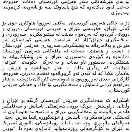
ئیدانەی هێرشەکانی سەر هەرێمی کوردستان دەکات، هەروەها
جەخت لەوە دەکاتەوە کە هیچ پاساوێک نییە بۆ نانەوەی کردەوەی
توندوتیژی
دژ بە خاکی هەرێمی کوردستان. یەکێتی ئەوروپا هاوکاری خۆی بۆ
گەلی عێراق، حکومەتی عێراق و هەرێمی کوردستان دەربڕی و
دووپاتی کردەوە کە بەردەوام دەبێت لە پشتیوانیکردنی سەروەری و
سەقامگیری عێراق".[4] لە بەرانبەردا هەرێمی کوردستان ئەو
هێڕش و پەلاماردانە بە پێشێلکردنی سەروەری هەرێمی کوردستان
دا دەنێت و هەمێشە جەخت لە مافەکانی هەرێمی کوردستان
دەکاتەوە بە گوێرەی دەستووری عێراق و ئەو پێشێلکارییانە بە
پێشێلکردنی دەستوور ناو دەبات و بە ئەرکی حکومەتی عێراقی
دەزانێت، کە ڕێگری بکات لە هەر جووڵانەوە و هێڕش و
پەلاماردانێکدا کە لە لایەن ئەو گرووپانەوە ئەنجام دەدرێن، هەروەها
کارکردنی جددی لەو ڕووەوە بە ئەوەلیەتی کارەکان دادەنێت لە پێناو
فەراهەم کردنی ئاسایش و سەقامگیریی بۆ خاک و خەڵکی هەرێمی
کوردستان.
ئاشکرایە کە سەقامگیری هەرێمی کوردستان گرنگە بۆ عێراق و
وڵاتانی دراوسێش، چونکە بوونی هەرێمێکی ئاسایش و سەقامگیر
هاندەر و پاڵپشتە بۆ سەقامگیریی عێراق و لە ئەنجامدا هاووڵاتیان لە
کەشێکی فەراهەمکراوی ئاسایش و خۆشگووزەرانیدا دەژین. بەپێى
هەواڵێکی ماڵپەڕی نوچە نێت، ئەلینا رۆمانۆسکی، بالیۆزی ئەمریکا
لە عێراق لە کۆنگرەیەکی ڕۆژنامەوانیدا ئاماژەی بەوە دا، "بوونی