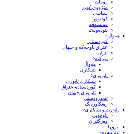
رۆمان
مێژووى کورد
سیاسى
کولتوور
فەلسەفە
نێودەوڵەتی
هەواڵ
کوردستانی
عێراق ناوچەکە و جیهان
ئێران
تورکیە
هەواڵ
شیکاری
ئابووری
شیکاری ئابوری
کوردستان- عێراق
ئابووری جیهان
تەندرووستی
رەنگاورەنگ
راپۆرت و شیکاری
ناوخۆیی
وەرگێڕان
بیروڕا
توێژینەوە