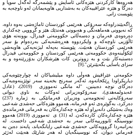
هەروەها کارکردنى هێزەكانی ئاسایش و پێشمەرگە لەگەڵ سوپا و
دەزگا و هێزە عێراقييه‌كان بە بەشداريی هاوپەیمانان لەو ناوچەیە بە
پێویست زانى.
ڕاگەیێندراوەکە سەرۆکى هەرێمى کوردستان ئاماژەشی بەوە داوە،
کە نه‌بوونى هه‌ماهه‌نگى و هەبوونی هه‌ندێك هێز و گرووپى چه‌كدارى
ده‌ره‌وه‌ى فه‌رمان و ده‌سه‌ڵاتى حكوومه‌تى فيدراڵ، بوونه‌ته هۆى
ئاڵۆزيى ناوچه‌كه و وایكردووە هەڕەشەیەكی بەردەوام بۆ سەر
هەرێمی كوردستان هه‌بێت. پێویستە به‌په‌له‌ ليژنه‌يه‌كى هاوبه‌شى
لێكۆڵينه‌وه‌ى حكوومه‌تى هه‌رێمى كوردستان و حكوومه‌تى فيدراڵ
ده‌ستبه‌كار بێت و به‌ زووترين كات هێرشكاران بدۆزرێنه‌وه‌ و به‌
سزاى ياسايى بگه‌يێنرێن".[9]
حکومەتى عێراقیش هەوڵى داوە میلیشیاکان لە چوارچێوەیەکی
دیاریکراودا ڕێکخاتەوە. ئەگەر سەرنج بخەینە سەر توێژینەوەیەکی
دەزگای نوچە دەبینین، "لە مانگى تەمووزى (2019)، (عادل
عەبدولمەهدى)، سەرۆكوەزيرانى ئەوکات بە ناوى ديوانى
سەرۆكايەتى ئەنجومەنى وەزيران فەرمانێكى بە ژمارە (237)
دەركرد، بەگوێرەى ئەو فەرمانە، هەموو هێزەكانى حەشدى شەعبى
وەك بەشێكى دانەبڕاو لە هێزە چەكدارەكان بە فەرمانى فەرماندەى
هێزە چەكدارەكان كاردەكەن. لە (31) ى تەمووزى (2019) هەموو
نووسينگە ئابوورييەكانى سەر بە حەشدى شەعبى داخست. لە
بەرانبەردا گرووپەكانى حەشدى شەعبى رايانگەياند، پابەند دەبن بە
فەرمانى ديوان، كە نووسينگەيان لە هەر شارێك هەبێت لەژێر