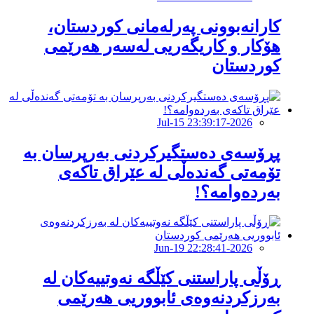
کارانەبوونی پەرلەمانی کوردستان،
هۆکار و کاریگەریی لەسەر هەرێمی
كوردستان
2026-Jul-15 23:39:17
پڕۆسەی دەستگیرکردنی بەرپرسان بە
تۆمەتی گەندەڵی لە عێراق تاكەی
بەردەوامە؟!
2026-Jun-19 22:28:41
ڕۆڵی پاراستنی کێڵگە نەوتییەکان لە
بەرزكردنەوەی ئابووریی هەرێمی