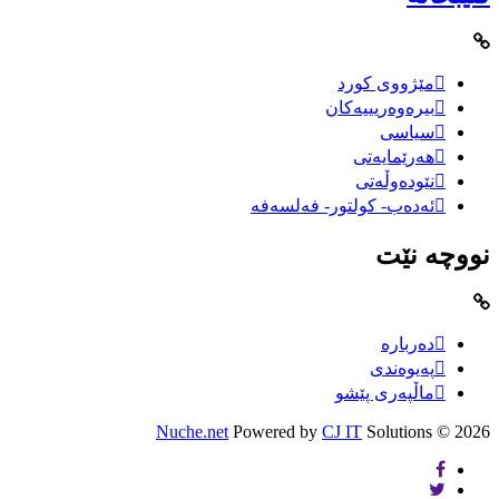
مێژووى کورد
بیرەوەریییەکان
سیاسى
هەرێمایەتی
نێودەوڵەتی
ئەدەب- کولتور- فەلسەفە
نووچە نێت
دەربارە
پەیوەندی
ماڵپەری پێشو
Nuche.net
Powered by
CJ IT
Solutions
2026 ©