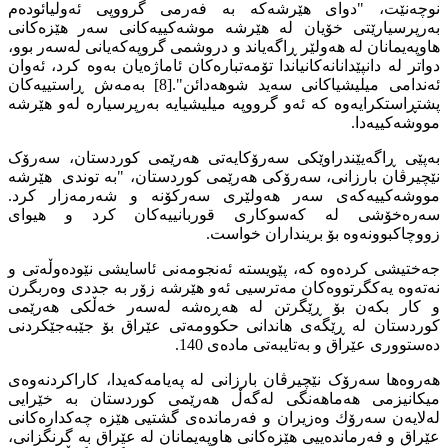
نوچەنێت، "دوای هێرشەکە بە فەرمی گرووپى ئەوليائودەم
بەرپرسيارێتى خۆيان لە هێرشە موشەكييەكانى سەر هێزەكانى
هاوپەيمانان لە هەولێر ڕاگەياند و دروشمى گروپەكەيانى لەسەر بوو،
دواتر لە دانپێدانانەکانیاندا تۆمەتبارەكان ئاماژەيان بەوە كرد، ئەوان
ئەندامى میليشياكانى سەيد شوهەدائن".[8] بەمەش ڕاستییەکان
پشتڕاستکرایەوە کە ئەو گرووپە میلیشیایە بەرپرسیارە لەو هێرشە
مووشەکییەدا.
بەپێی ڕاگەیێندراوێکی سەرۆکایەتی هەرێمی کوردستان، سەرۆک
نێچیرڤان بارزانی، سەرۆکی هەرێمی کوردستان، "بە توندی هێرشە
مووشەکییەکەی سەر هەولێری سەركۆنە و شەرمەزار کرد.
سەرەخۆشی لە كەسوكاری قوربانييه‌كان‌ کرد و هیوای
زووچاكبوونەوە بۆ برینداران خواست.
جەختیشی کردەوە کە، پێویستە ئەنجومەنی ئاسایشی نێودەوڵەتی و
نەتەوە یەكگرتووەكان مه‌ترسيى ئەو هێرشە زۆر بە جددی وەربگرن
و كار بكەن بۆ ڕێگرتن لە هەڕەشە لەسەر خەڵكی هەرێمی
كوردستان لە ڕێگەی هاندانى حكوومەتی عێراق بۆ جێبەجێكردنی
دەستووری عێراق و بەتایبەتی مادەی 140.
هەروەها سەرۆک نێچیرڤان بارزانى لە پەیامەکەیدا، کاراکردنەوەی
ميكانيزمى هه‌ماهه‌نگى له‌گه‌ڵ هه‌رێمى كوردستان بە خێرایى
لەلایەن سەرۆك وەزیران و فەرماندەی گشتیی هێزە چەكدارەكانی
عێراق و فەرماندەیيی هێزەكانی هاوپەیمانان لە عێراق بە گرنگزانى،