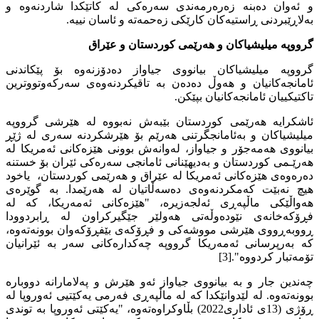
و ئەوان دەبنە زەرەرمەندی سەرەکی لە کاتێکدا شاردنەوە و
بەلاڕێبردنی ڕاستیەکان کارێکی زەحمەتە و ئاسان نییە.
گرووپە میلیشیاکان و هەرێمی کوردستان و عێراق
گرووپە میلیشیاکان بیانووی جیاواز دەدۆزنەوە بۆ پێکاندنی
ئامانجەکانیان و هەوڵ دەدەن بە تاقیکردنەوەی سەرکەوتووترین
تاکتیکییان ئامانجەکانیان بپێکن.
ئاشکرایە هەرێمی کوردستان بێبەش نەبووە لە هێرشی گرووپە
میلیشیاکان و بەئامانجگرتنی هەرێم بۆ هێرشکردنە سەری لە ژێڕ
بیانووی هەمەجۆر و جیاواز، لەوانەش بوونی هێزەکانی ئەمریکا لە
هەرێـمی کوردستان و بەدیهێنانی ئامانجی سەرەکی ئێران بۆ خستنە
دەرەوەی هێزەکانی ئەمریکا لە عێراق و هەرێمی کوردستان، یاخود
هیچ نەبێت کەمکردنەوەی دەسەڵاتیان لە هەرێمدا. بە گوێرەی
هەواڵێكی ماڵپەڕی ئەلجەزیرە، "هێزەکانی ئەمەریکا، کە لە
فڕۆکەخانەی نێودەوڵەتی هەولێر جێگیرکراون لە ڕابردوودا
ڕووبەڕووی هێرشی مووشەکی و فڕۆکەی بێفڕۆکەوان بوونەتەوە،
کە بەرپرسانی ئەمەریکا گرووپە چەکدارەکانی سەر بە ئێرانیان
تۆمەتبار کردووە".[3]
چەندین جار و بە بیانووی جیاواز ئەو هێرش و پەلامارانە دووبارە
بوونەتەوە. لە لێدوانێکدا کە لە ماڵپەڕی فەرمی یەکێتیی ئەوروپا لە
ڕۆژی (13ی ئاداری2022) بڵاوکراوەتەوە، "یەکێتی ئەوروپا بە توندی