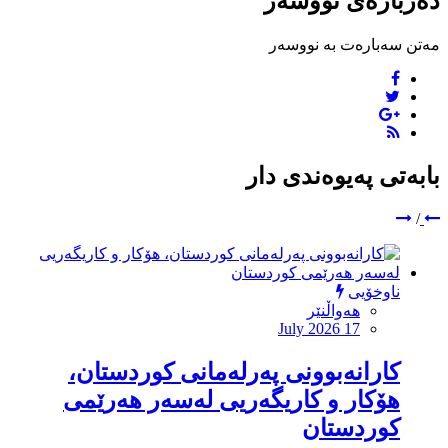
دەربارەی نووسەر
مەتن سەبارەت بە نووسەر
بابەتی پەیوەندی دار
/
ناوخۆیی
هەواڵنێر
July 2026 17
کارانەبوونی پەرلەمانی کوردستان،
هۆکار و کاریگەریی لەسەر هەرێمی
كوردستان