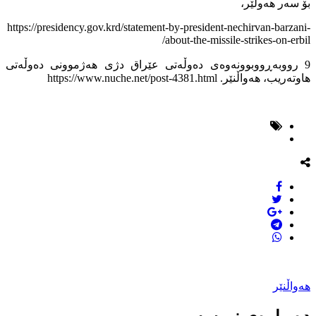
بۆ سەر هەولێر،
https://presidency.gov.krd/statement-by-president-nechirvan-barzani-
about-the-missile-strikes-on-erbil/
9 رووبەڕووبوونەوەی دەوڵەتی عێراق دژی هەژموونی دەوڵەتی
هاوتەریب، هەواڵنێر. https://www.nuche.net/post-4381.html
هەواڵنێر