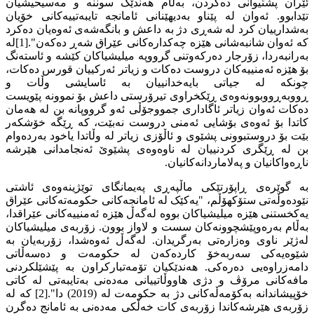
ئێران پشتیوانی دەکردن، بەڵام هەندێک سوننە و مەسیحیشیان
تێدابوو. ئەوان لە پێناو بەدیهێنانی ئامانجە تایبەتییەکانی خۆیان
بەشدارییان کرد لە شەڕی دژ بە داعش و بانگەشەی ئەوەیان دەکرد
کە ئەوان شانبەشانی هێزە چەکدارەکانی عێراق شەڕ دەکەن".[1]لە
بەرانبەردا، زۆرجار دەرکەوتنی گرووپە میلیشیاکان کێشە و ئاستەنگ
بۆ هێزە ئەمنییەکان دروست دەکات و زیاتر ئەرکییان قورس دەکات،
چونکە لە جیاتی بایەخدانییان بە ئاسایشی وڵات و
ڕووبەڕووبوونەوەی ڕێکخراوی تیرۆرستی داعش بۆ نموونە پێویست
دەکات ئەوان زیاتر ئاگاداری جمووجۆڵی ئەو گرووپانە بن لە هەمان
کاتدا بۆ ئەوەی بۆشایی ئەمنی دروست نەبێت، کە ڕێگە خۆشکەر
بێت بۆ دروستبوونی پشێوی و ئاڵۆزی زیاتر لە وڵاتدا یاخود بەردەوام
بن لە ڕێگری کردنییان لە ناوەوەی پشێوێ ئەنجامدانی هێرشە
ناڕەواکانیان و پەلاماردانەکانیان.
بە گوێرەی ڕاپۆرتێکی ماڵپەڕی پەیمانگای توێژینەوەی ئاشتی
نێودەوڵەتی ستۆکهۆڵم، "یەکێک لە ئامانجەکانی حکومەتەکانی عێراق
یەکخستنی هێزە میلیشیاکان بووە لەگەڵ هێزە ئەمنییەکانی عێراقدا،
بەڵام بەرەوپێشچوونەکان سست و لاواز بوون. زۆربەی میلیشیاکان
لەژێر ناوی وەزارەتی بەرگریدان. لەگەڵ ئەوەشدا، زۆربەیان بە
شێوەیەکی سەربەخۆ کاردەکەن لە حکومەت و دەسەڵاتی
دامەزراوەیی دەرەکی. هەندێکیان تۆمەتبارکراون بە پێشێلکردنی
مافەکانی مرۆڤ و دژی هاووڵاتییانی مەدەنی بەتایبەتی لە کاتی
خۆپیشاندانە بەکۆمەڵەکانی دژ بە حکومەت لە (2019) دا".[2] کە لە
زۆربەی هێرشەکاندا زۆربەی کات خەڵکی مەدەنی بە ئامانج دەگرن