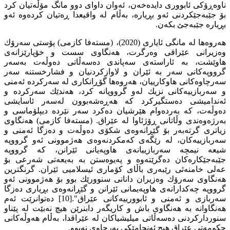
ناوەڕۆكى ئابوورى دايدەخەن، ئەوان داواى دوو مانگ مۆڵەتيان كرد
بۆ جێبەجێكردنى ئەو بڕيارە، بەڵام لە واقيعدا ڕەتيان كردەوە ئەو
بڕيارە جێبەجێ بكەن.
هەروەها لە مانگى ئايارى (2020)، (مستەفا كازمى) پۆستى سەرۆك
وەزيرانى عێراقی وەرگرت، هەنگاوى سست و خۆپارێزانەى
هاوێشت، بە ئاراستەى سەپاندى دەسەڵاتى دەوڵەت بەسەر
گرووپەكانى سەر بە ئێران و لاوازكردنيان و فشارخستنە سەر
سەرچاوەكانى هاوكارييان، هەروەها گۆڕانكارى لە سەركردە ئەمنى
و سەربازييەكانى نزيك لەو گرووپانە كرد، هەندێك سەركردە و
ئەنداميشى دەستگيركرد كە هەڕەشەبوون لەسەر ئاسايشى
دەوڵەت، كە بەردەوام هێرشيان دەكرد سەر نێردە ديپلۆماسى و
بەرژەوەندى وڵاتانى ڕۆژئاوا لە عێراق. (مستەفا كازمى) هەنگاوى
زياترى گرتەبەر بۆ گێڕانەوەى شكۆى دەوڵەت و دەزگا ئەمنى و
سەربازييەكان، لە رێگەى كەمكردنەوەى هەژموونى ئەو گرووپە
شيعە نيمچە سەربازييانەى هاوپەيانى ئێرانن، كە گرووپە
جێبەجێكارەكان دەگرێتەوە و پەيوەستن بە بەيعەتى شەرعى بۆ
عەلى خامنەئى رێبەرى باڵاى كۆمارى ئيسلامیى ئێران. گرنگترين
هەنگاوى سەرۆك وەزيران دانانى سنوورێك بوو بۆ هەژموونى ئەو
گرووپە چەكدارانەى هاوپەيمانى ئێرانن و گێڕانەوەى بڕيارى دەزگا
سەربازى و ئەمنى و ئابوورييەكانى عێراق".[10] دەتوانرێت ئەم
هەنگاوانە بە هەنگاوی باش و کاریگەر دابنرێن هیچ نەبێت لە پێناو
سنوردارکردنی دەسەڵاتی میلیشیاکان لە عێراقدا، بەڵام هەوڵەکانى
حکومەتى عێراق هیچ ئەنجامێکى بەرچاوى نەبوو.