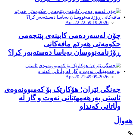
2026-Apr-22 22:59:19
چۆن لەسەردەمی كابینەی پێنجەمی
حكومەتی هەرێم مافەكانی
ڕۆژنامەنووسان بەیاسا دەستەبەر كرا؟
2026-Apr-20 21:49:09
جەنگی ئێران؛ هۆکارێک بۆ کەمبوونەوەی
ئاستی بەرهەمهێنانی نەوت و گاز لە
وڵاتانی کەنداو
هەواڵ