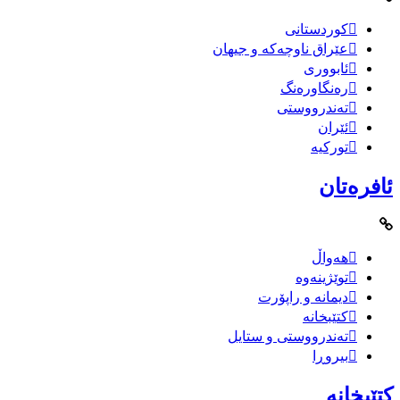
کوردستانی
عێراق ناوچەکە و جیهان
ئابووری
رەنگاورەنگ
تەندرووستی
ئێران
تورکیە
ئافرەتان
هەواڵ
توێژینەوە
دیمانە و راپۆرت
کتێبخانە
تەندرووستی و ستایل
بیروڕا
کتێبخانە