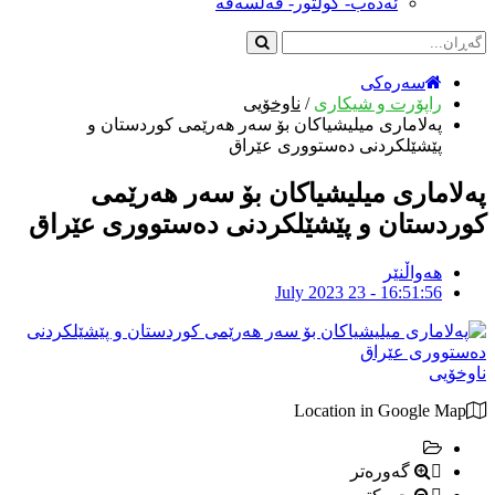
ئەدەب- کولتور- فەلسەفە
سەرەکی
راپۆرت و شیکاری
/
ناوخۆیی
پەلامارى میلیشیاکان بۆ سەر هەرێمى کوردستان و
پێشێلکردنى دەستوورى عێراق
پەلامارى میلیشیاکان بۆ سەر هەرێمى
کوردستان و پێشێلکردنى دەستوورى عێراق
هەواڵنێر
July 2023 23 - 16:51:56
ناوخۆیی
Location in Google Map
گەورەتر