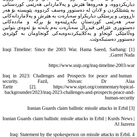
دیاریکردووە، و هەروەها هێرش و پەلاماردانی هەرێمی کوردستانی
بە پێشێلکردن و لادان لە دەستوور وەسف کردووە. پێویستە بۆ هەر
ناڕوونی و پرسێکی دیاریکراو سەبارەت بە هێرش و پەلاماردانەکانی
سەر هەرێمی کوردستان بگەڕێینەوە بۆ بڕگە و ماددەکانی
دەستووری عێراقی فیدڕاڵ سەبارەت بەم بابەتە بۆ ئەوەی بتوانین
وەڵامێکی گونجاو و یەکلاییکردنەوەیەکی گونجاومان بە گوێرەی
دەستوور دەستبکەوێت.
[1] Iraqi Timeline: Since the 2003 War. Hama Saeed, Sarhang:
Garret Nada,
https://www.usip.org/iraq-timeline-2003-war
Iraq in 2023: Challenges and Prospects for peace and human
security. Fazil, Shivan: Dr Alaa
Tartir [2]. https://www.sipri.org/commentary/topical-
backgrounder/2023/iraq-2023-challenges-and-prospects-peace-and-
human-security
[3] Iranian Guards claim ballistic missile attacks in Erbil
Iranian Guards claim ballistic missile attacks in Erbil | Kurds News |
Al Jazeera
Iraq: Statement by the spokesperson on missile attacks in Erbil. 4