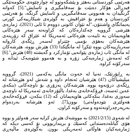
هەرێمی کوردستانی بەهێز و پێشکەوتوو لە چوارچێوەی حکومەتێکی
فیدڕاڵی هۆکار دەبێت بۆ سەقامگیری و ئاسایش".[5] کەواتە
گرنگیدان بە هەبوونی سەقامگیریی و ئاسایش گرنگە، بۆ هەرێمی
کوردستان و هەم بۆ عێراقیش. بە گوێرەی شیکارییەکی کورتی
پەیمانگای واشنتۆن،"لە نێوان كانونی دووەم تا ئابی (2021)، ژمارەی
هێرشی گرووپە چەكدارەكان كە كراونەتە سەر هێزەكانی
هاوپەیمانان بە تایبەت هێزەکانی ئەمەریكا لە عێراق کە زۆرینەی
هێرشەكان بەهۆی بۆمبی چێنراو لەسەر ڕێگەی كاروانە
سەربازییەكان بووە تێكڕا لە مانگێكدا (33) هێرش بووە، هێرشەكان
لە مانگی ئاب ژمارەی پێوانەیی تۆماركرد و گەیشتە (48) هێرش".[6]
کە ئەمەش ژمارەیەکی زۆرە و بە هەموو شێوەیەک ئیدانە و
سەرکۆنە کراوە.
بە ڕاپۆرتێک، تەنیا لە حەوت مانگی یەکەمی (2021)، گرووپە
میلیشیاکان (47) هێرشیان ئەنجام داوە و شەش لەو هێڕشانە لە
ڕێگەی درۆنەوە بووە. هێرشەکان بەزۆری بۆ ناوچەکانی (بنکەی
عەین ئەسەد، فڕۆکەخانەی بەغدا، باڵێۆزخانەی ئەمەریکا لە ناوچەی
سەوزی بەغدا، بنکەکانی هاوپەیمانان کە (12) بنکەن، فڕۆکەخانەی
هەولێری نێودەوڵەتی) بوون[7]. ئەو هێرشانە بەردەوام
بەرپەرچدراونەتەوە و سەرکۆنە کراون.
لە شەوی (2021/2/15) بە مووشەك هێرش كرایە سەر هەولێر و بووه‌
هۆى گيانله‌ده‌ستدانى كەسێك و برينداربوونى نۆ كه‌سى دیکە كە
ژماره‌يه‌كيان هاوڵاتی ئەمه‌ریكی بوون. بەگوێرەی ماڵپەڕی