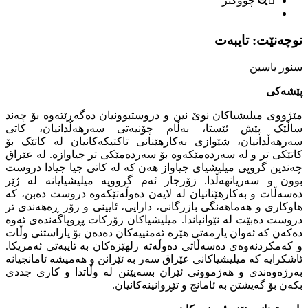
چووکتر
نوچەنێت: تایبەت
سنور یاسین
پێشەکی
مێژووی میلیشیاکان نوێ نین و دروستبوونیان دەگەڕێتەوە بۆ چەند
ساڵێک پێش ئێستا، بەڵام چۆنیەتی سەرهەڵدانیان، کاتی
سەرهەڵدانیان، شێوازی بەکارهێنانی تاکتیکەکانیان لە کاتێک بۆ
کاتێکی تر و لە سەردەمێکەوە بۆ سەردەمێکی تر جیاوازە. لە عێراق
چەندین گروپی میلیشیای جیاواز هەن کە لە کاتی جیا جیادا دروست
بوون و سەریانهەڵدا. زۆرجار ئەم گرووپە میلیشیایانە لە ژێر
دەسەڵات و بەکارهێنانیان لە لایەن دەوڵەتێکەوە دروست دەبن، کە
هاوکاری و هەماهەنگی بازرگانی، دارایی، ئایینی و زۆر ڕەهەندی تر
دروست دەبێت لە نێوانیاندا. میلیشیاکان زۆرکات پڕوپاگەندەی ئەوە
دەکەن کە ئەوان یارمەتی هێزە ئەمنییەکان دەدەن بۆ پاراستنی وڵات
و کەمکردنەوەی دەسەڵاتی دەوڵەتە زلهێزەکان بە تایبەتى ئەمریکا.
ئاشکرایە کە میلیشیاکانی عێراق سەر بە ئێرانن و هەمیشە ئامانجیانە
بەرژەوەندی و هەژموونی ئێران بسەپێنن لە وڵاتدا و کاری جددی
بکەن بۆ گەیشتن بە ئامانج و تێڕوانینەکانیان.