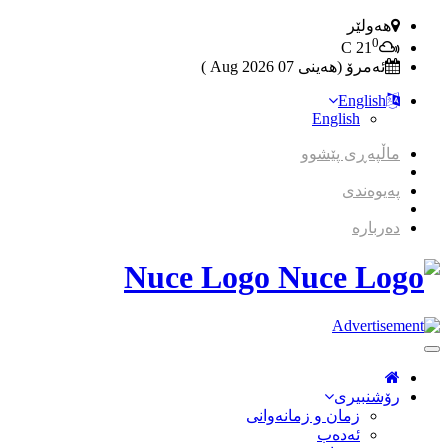
هەولێر
0
C
21
ئەمرۆ (هەینی 07 2026 Aug )
English
English
ماڵپەڕی پێشوو
پەیوەندی
دەربارە
Nuce Logo
Toggle
Navigation
رۆشنبیری
زمان و زمانه‌وانی
ئەدەب