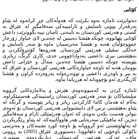
کۆتایی
دەتوانرێت ئاماژە بەوە بکرێت کە هەوڵەکان چڕ کرانەوە لە پێناو
بەرقەرار بوونی ئاسایش و ئارامییەکی سەقامگیر لە عێراق بە
گشتی و هەرێمی کوردستان بە تایبەتی. ئاسان نییە بگووترێت داعش
کۆتایی پێهاتووە، چونکە هێشتا دەبینین لە چەندین لای جیاواز زۆرجار
جمووجۆڵیان هەیە و هێشتا مەترسییان ماوە بۆ سەر ئاسایش و
خەڵکی سڤیلی هەرێمی کوردستان. هەروەها کۆنتڕۆڵکردن و
نەهێشتنی بیری داعشی بەدواداچوونی جدی، کاری گرنگ، زیاتری
پێویستە چونکە دەبینین هێشتا چەندین منداڵ و خێزانی داعش
بوونیان هەیە لە ناوچە جیاوازەکانی هەرێمی کوردستان و عێراق کە
بە بیر و باوەڕی داعشی و تووندڕەوانە پەروەردە کراون و هێشتا
کاریگەری ئەو بۆچوونانە لە هزریاندا ماوە.
ئاماژە کردن بە کەمبوونەوەی هێرش و پەلامارەکانی گرووپە
میلیشیاکان بۆ سەر هەرێمی کوردستان ڕاستییەکی هەستپێکراوە،
بەڵام لە هەمان کاتدا کارکردنی زیاتر و زیاتر پێویستە و گرنگە لە
پێناو نەهێشتنی ترس لای دانیشتووانی هەرێمی کوردستان بۆ ئەوەی
بتوانن هەست بکەن بەوەی کە ئەوان هەرێمێكی ئارام و سەقامگیر
دەژین کە مافیێکی سەرەتایی هەر هاووڵاتییەکە. لە پێناو ڕێگریکردن
لە پەلهاوێشتنی ئەو گرووپانە بۆ ناوچە کورد نشینەکان و مەترسی
ناکۆکی ناوخۆیی لە داهاتوودا. دەستووری عێراق (2005) بە ڕوونی
ماف، ئەرکی هەرێمی کوردستانی دیاریکردووە، سنووری