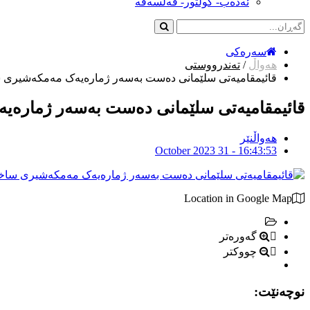
ئەدەب- کولتور- فەلسەفە
سەرەکی
هەواڵ
/
تەندرووستی
قائیمقامیەتی سلێمانی دەست بەسەر ژمارەیەک مەمکەشیری س
قائیمقامیەتی سلێمانی دەست بەسەر ژمارەی
هەواڵنێر
October 2023 31 - 16:43:53
Location in Google Map
گەورەتر
چووکتر
نوچەنێت: