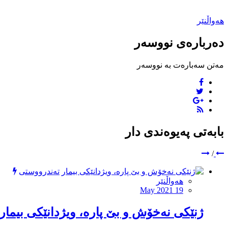
هەواڵنێر
دەربارەی نووسەر
مەتن سەبارەت بە نووسەر
بابەتی پەیوەندی دار
/
تەندرووستی
هەواڵنێر
May 2021 19
ژنێکی نەخۆش و بێ پارە، ویژدانێکی بیمار