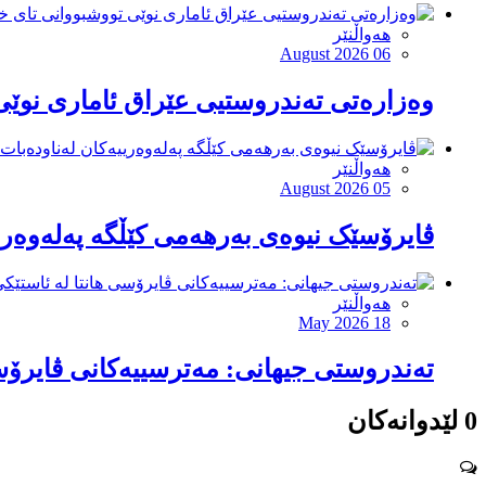
هەواڵنێر
August 2026 06
وەزارەتی تەندروستیی عێراق ئاماری نوێی 
هەواڵنێر
August 2026 05
ڤایرۆسێک نیوەی بەرهەمی کێڵگە پەلەوەری
هەواڵنێر
May 2026 18
تەندروستی جیهانی: مەترسییەکانی ڤایرۆسی
0 لێدوانەکان