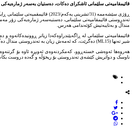
قائیمقامیەتی سلێمانی ئاشکرای دەکات، دەستیان بەسەر ژمارەیەکی 
ڕۆژی سێشەممە (31/تشرینی یەکەم/
تەندروستی قائیمقامیەتی سلێمانی، دەستبەسەر ژمارەیەکی زۆر مەم
منداڵ و بەتایبەتیش کۆئەندامی ھەرس.
شیر تەنھا (ML15) دەگرێت، کە ئەمەش زیان بە تەندروستی منداڵ دەگەیەنێت.
ھەروەھا ئەوەشی خستەڕوو، کەمکردنەوەی ئەوبڕە ئاوە بۆ گرتنەوەی 
ناوسک و دواتریش کێشەی تەندروستی بۆ ریخۆڵە و گەدە دروست بکات