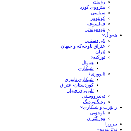
رۆمان
مێژووى کورد
سیاسى
کولتوور
فەلسەفە
نێودەوڵەتی
هەواڵ
کوردستانی
عێراق ناوچەکە و جیهان
ئێران
تورکیە
هەواڵ
شیکاری
ئابووری
شیکاری ئابوری
کوردستان- عێراق
ئابووری جیهان
تەندرووستی
رەنگاورەنگ
راپۆرت و شیکاری
ناوخۆیی
وەرگێڕان
بیروڕا
توێژینەوە