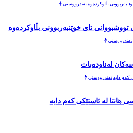
تەندرووستی
تووشبووانی تای خوێنبەربوونی بڵاوکردەوە
تەندرووستی
یەکان لەناودەبات
تەندرووستی
 هانتا لە ئاستێکی کەم دایە