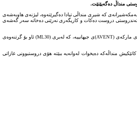
ستی منداڵ دەگەیێنێت.
ژمارەی سەر ئەو مەمکەشیرانەی کە شیری منداڵی تیادا دەگیرێتەوە، لیژنەی ھاوبەشەی
ی تەندروستی دروست دەکات و کاریگەری نەرێنی دەخاتە سەر گەشەی
قائیمقامیەتی سلێمانی لە ڕاگەیێندراوەکەدا زیاتر ڕوونیدەکاتەوە و دەڵێت، ئەو مەمکە شیرەی لیژنەکە دەستی بەسەردا گرتوە، ساختەکراوی مارکەی (AVENT)ی جیھانییە، کە لەبری (ML30) ئاو بۆ گرتنەوەی
تێکیش منداڵەکە دەیخوات لەوانەیە ببێتە ھۆی دروستبوونی غازاتی