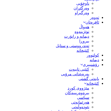
ناوخۆیی
وەرگێڕان
وەرگیراو
تەوەر
ئافرەتان
هەواڵ
توێژینەوە
دیمانە و راپۆرت
بیروڕا
تەندرووستی و ستایل
کتێبخانە
کولتوور
دیمانە
رۆشنبیری
کتێبی تایبەت
پەرەپێدانی مرۆیی
بابەتی گشتی
کتێبخانە
مێژووى کورد
بیرەوەریییەکان
سیاسى
هەرێمایەتی
نێودەوڵەتی