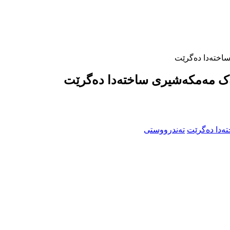
اختەدا دەگرێت
ەک مەمکەشیری ساختەدا دەگرێت
تەندرووستی