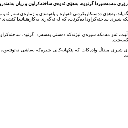
زۆری مەمەشیردا گرتووە، بەھۆی ئەوەی ساختەکراون و زیان بەتەندرو
2023) قائیمقمیەتی سلێمانی ڕایگەیاند، بەھۆی دەستکاریکردنی قەبارە و پلەبەندی و 
کە شیری ساختەکراودا دەگرێت، کە لە ئەگەری بەکارھێنانیدا کێشە
شیری منداڵ وادەکات کە پێکھاتەکانی شیرەکە بەباشی نەتوێتەوە، کا
.