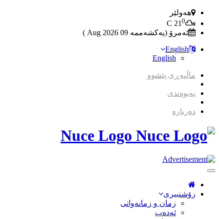
هەولێر
0
C
21
ئەمرۆ (یەکشەممە 09 2026 Aug )
English
English
ماڵپەڕی پێشوو
پەیوەندی
دەربارە
Nuce Logo
Toggle
Navigation
رۆشنبیری
زمان و زمانه‌وانی
ئەدەب