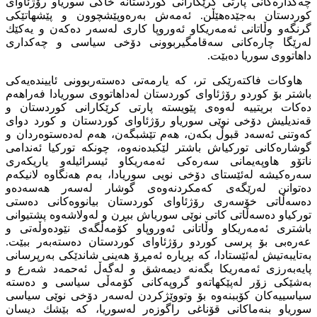
چەكدارەكانی پارتی كرێكارانی كوردستانە خاكی سوریاو رۆژئاوای
كوردستان بەجێدەهێڵن. ئەمەش بەرەوپێشچوون و پێشهاتێكی
گرنگەو وڵاتانی ئەمەریكاو ئەوروپا كاری لەسەر دەكەن و یەكێك
لەرێگا چارەكانی سەقامگیربوونی دۆخی سیاسی و چەكداری
داهاتووی سوریا دەبێت.
هاوكات فاكتەرێكی تر، كە یارمەتی دەستەربوونی ئاییندەیەكی
باشتر بۆ كوردو رۆژئاوای كوردستان لەداهاتووی سوریادا فەراهەم
دەكات بریتییە لەوەی پێویستە پارتی كرێكارانی كوردستان و
قەندیلیش دۆخی نوێی سوریاو رۆژئاوای كوردستان و كورد دوای
كەوتنی ئەسەد قبوڵ بكەن، هەم تێشبگەن، هەم لەدەستوەردان و
گوشارەكانی توركیاش باشتر لێكبدەنەوە، چونكە توركیا ئەندامی
ناتۆو هاوپەیمانی سەرەكی ئەمەریكاو ئیسرائیلەو یاریكەری
سەرەكیشە لەئێستای دۆخی نویی سوریادا، بەم هەنگاوە لانیكەم
دەتوانن لەرێگەی كەمكردنەوەی گوشار لەسەر هەسەدەو
دەسەڵاتی خۆسەری رۆژئاوای كوردستان بیانووەكانی دەستی
توركیاو دەسەڵاتی كاتی نوێی سوریاش ببڕن و لەولاشەوە پشتیوانی
باشتری ئەمەریكاو وڵاتانی ئەوروپاو كۆمەڵگەی نێودەوڵەتی و
عەرەبی بۆ پرسی كوردو رۆژئاوای كوردستان دەستەبەر ببێت.
بەتایبەتیش لەئێستادا، كە بڕیارە ئەمڕۆ هەینی شاندێكی بەرپرسانی
پایەبەرزی ئەمەریكا بگەنە دیمەشق و لەگەڵ ئەحمەد شەرع و
بەشێكی زۆر لەپێكهاتەو گروپەكانی كۆمەڵی سیاسی و دەستە
سیاسییەكان كۆببنەوە بۆ وتووێژكردن لەسەر دۆخی نوێی سیاسی
سوریاو بنەماكانی قۆناغی راگوزەر لەسوریا، كە بێشك دیسان