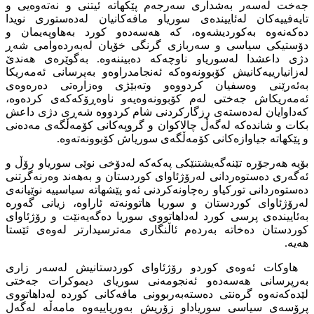
جەخت لەسەر بەشداری سەرجەم پێكهاتە ئیتنی و نەتەوەیی و
تایەفییەكان لەئاییندەی سوریاو مافەكانیان لەدەستوری نویدا
دەكەنەوە بەكوردیشەوە، كە هەسەدەو كورد بەهاوپەیمان و
دۆستیكی سیاسی و سەربازی گرنگی خۆیان لەبەردەوامی شەڕ
دژی داعشدا لەسوریاو ناوچەكە دەبیننەوە. بەگوێرەی هەندێ
لەزانیارییەكانیش كۆبوونەوەكە ئەنجامدراوەو بەپرسانی ئەمەریكا
بەئەرێنی وەسفیان كردووەو وتەبێژی وەزارەتی دەرەوەی
ئەمەریكاش جەختی لەم كۆبوونەوەیەو ناوەڕۆكەكەی كردەوە،
كەداوایان لەدەستەی رزگاركردنی شام كردووە شەڕی دژی داعش
بكات و شاندەكە لەگەڵ چالاكوان و گروپەكانی كۆمەڵگەی مەدەنی
و پێكهاتە جیاوازەكانی كۆمەڵگەی سوریاش كۆبوونەتەوە.
بۆیە هەرجۆرە تێنەگەیشتنێكی پەكەكە لەدۆخی نوێی سوریاو رۆڵ و
ئەگەری دەستوەردانی لەرۆژئاوای كوردستان و بەهەند وەرنەگرتنی
دەستوەردانی توركیاو رەچاونەكردنی ئەو پێشهاتە سیاسییە نوێیانەی
لەرۆژئاوای كوردستان و سوریا هاتوونەتە ئاراوە، زیانی گەورە
بەئاییندەی پرسی كورد لەداهاتووی سوریا دەگەیەنێت و رۆژئاوای
كوردستان دەخاتە بەردەم ئاڵنگاری مەترسیدارتر لەوەی ئێستا
هەیە.
هاوكات ئەوەی كوردو رۆژئاوای كوردستانیش لەسەر زاری
بەرپرسانی هەسەدەو ئەنجومەنی سوریای دیموكرات جەختی
لێدەكەنەوە گرەنتی دەستەبەربوونی مافەكانی كوردە لەداهاتووی
پرۆسەی سیاسی سوریاداو زۆریش بەوریاییەوە مامەڵە لەگەل