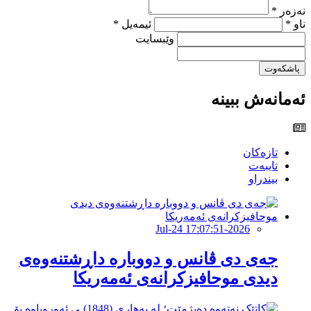
نەزەر *
ناو *
ئیمەیل *
وێبسایت
پاشکەوت
ئەمانەش ببینە
تازەکان
تایبەت
بیندراو
2026-Jul-24 17:07:51
جەى دی ڤانس و دووبارە داڕشتنەوەى
دیدى موحافیزکرانەى ئەمەریکا