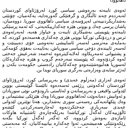
داهاتوودا
ئەوەی تایبەتە بەرەوشی سیاسی كورد لەرۆژئاوای كوردستان
لەبەردەم چەند ئاڵنگاری و گرفتێكی گەورەدایە، یەكەمیان، چۆنێتی
بەشداریكردنییەتی لەپرۆسەی سیاسی داهاتووی سوریا. دووەمیان،
پاشان پرسی چەك و بوونی هێزە چەكدارییكەیەتی، كە ئەمە پرسێكی
تایبەتەو پێویستی بەشیكاری تایبەت و جیاواز هەیە، لەبەرئەوەی
ترس و دڕدۆنگی توركیا بوونی هێزی چەكداری هەسەدەو كوردە، كە
بەمایەی مەترسی لەسەر ئاساییشی نەتەوەیی خۆی دەیبینێت و
لەسەر ئاییندەی دۆخی سیاسی سوریاش، بەتایبەت بەهۆی كۆمەكی
و پشتیوانی ئەمەریكاوە. لەلایەكیترەوە ئەحمەد شەرعیش جەختی
لەوە كردۆتەوە، كە پێویستە سەرجەم گروپ و هێزە چەكدارەكان
لەسوریا هەڵبوەشێننەوەو چەكەكانیان رادەستی حكومەت بكەن و
لەژێر سایەی وەزارەتی بەرگری سوریای نویدا بن.
ئەوەی لەزاری (مەزڵوم عەبدی) و بەرپرسانی كورد، لەڕۆژئاوای
كوردستان لەكەوتنی ڕژێمی ئەسەدەوە تائێستا گوێبیستی بووین
لێدوانی واقیعی و بەرپرسانەن و لەئاستی بارودۆخی نوێی سوریادان
و ئەوانیش دەیانەوێت لەداهاتووی سوریادا وەك هێزێكی نیشتیمانی و
وەك پێكهاتەیەكی رەسەنی سوری بەشداربن، هەتا نوێترین لێدوانی
عەبدی سەرباری جەختكردنەوە لەچارەسەركردنی كێشەو
ئاڵۆزییەكان لەگەڵ توركیاشدا بەرێگەچارەی ئاشتییانە هاوكات
ئاماژەی بەوەش كردووە، كە ئەگەر لەگەڵ توركیا بگەنە
ڕێكەوتنێكی هەمیشەیی، ئەوا چەكدارە بیانییەكانیان، كە مەبەستی