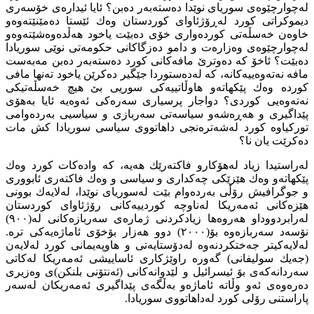
لەچوارچێوەی سوریای نوێدا دەستەبەر دەبن؟ ئایا ئیدارەی خۆسەری
دیموكراتی كورد لەڕۆژئاوای كوردستان وەك ئێستا دەمێنێتەوەو
خاوەن خەسڵەتی كوردەواری خۆی دەبێت یاخود هەڵدەوەشێتەوەو
لەچوارچێوەی وەزارەت و دامو دەزگاكانی حكومەتی نوێی سوریادا
دەبێت؟ ئاخۆ كە دەوترێ مافەكانی كورد دەستەبەر دەبن مەبەست
مافە نەتەوەییەكانە، كە لەدەستوردا جێگیر دەكرێن یاخود تەنها مافی
كوردە وەك پێكهاتەو هاوڵاتییەكی سوریی بێ هیچ خەسڵەتیكی
نەتەوەیی كوردی؟ دواجار پرسیاری سەرەكی ئەوەیە ئایا بەهۆی
پێداگیری و هەڕەشەو سیاسەتی سەربازی و سیاسیی بەردەوامی
توركیاوە كورد لەشەترەنجی داهاتووی سیاسی سوریادا كش مات
دەكرێت یان نا؟
لەراستیدا زیاد لەهۆكارو فاكتەرێك هەیە، كە وادەكات كورد وەك
پێكهاتەو وەك هێزێكی چەكداری و سیاسی و وەك فاكتەری ئابووری
و جوگرافیش رۆڵی بەردەوام بێت لەسوریای نوێدا، لەلایەك بوونی
هێزەكانی ئەمەریكا لەناوچە كوردییەكانی رۆژئاوای كوردستان
لەرابردووداو هەروەها زیادكردنی ژمارەی سەربازەكانی لە(٩٠٠)
نۆسەد سەربازەوە بۆ(٢٠٠٠) دوو هەزار بۆخۆی ئاماژەیەكی ترە.
لەلایەكیتر جەختكردنەوە لەدۆستایەتی و هاوپەیمانی كورد لەلایەن
(جەیك سولیفانی) گەورە راوێژكاری ئاساییشی ئەمەریكا لەكاتی
سەردانەكەی بۆ ئیسرائیل و لێدوانەكانی (ئەنتۆنی بلنكن)ی وەزیری
دەرەوەی ئەو وڵاتە ئاماژەو بەڵگەی پێداگیری ئەمەریكان لەسەر
پاراستنی رۆلی كورد لەداهاتووی سوریادا.