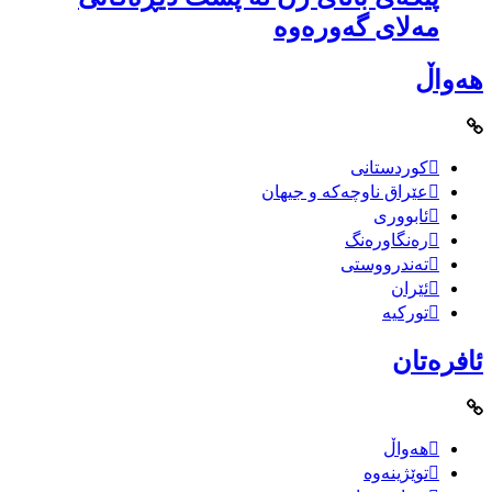
مەلای گەورەوە
هەواڵ
کوردستانی
عێراق ناوچەکە و جیهان
ئابووری
رەنگاورەنگ
تەندرووستی
ئێران
تورکیە
ئافرەتان
هەواڵ
توێژینەوە