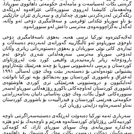
گرەنتی بكات لەسیاسەت و مامەڵەی حكومەتی داهاتووی سوریادا،
وەلەهەمان کاتیشدا لەڕووی سنوورەكانی عێراقەوە لەڕێگەی
رێگەگرتن لەدزەكردنی نفوزی چەكداری و سەربازی ئێران جارێكیتر
بۆ ناو سوریاو تێكدانی ئۆقرەیی و سەقامگیری دۆخی ئەو وڵاتە،
لەگەڵ بەگژاچوونەوەی مەترسی داعش لەو سنوورانەوە.
لەلایەكیترەوە توركیا ترسی هەیە، بەهۆی ناسەقامگیری دۆخی
ناوخۆی سوریاوەو ئەو ئاڵنگارییە گەورانەی لەبەردەم دەسەڵات و
ئیدارەی كاتی نوێی سوریادان و بەهۆی دەستوەردانی زیاتری وڵاتان
لەدۆخی سوریاو مەترسی سەرهەڵدانی شەڕی ناوخۆ، ئەم
بارودۆخانە زیاتر یارمەتیدەری واقیعی كورد بێت لەڕۆژئاوای
كوردستان و پرسی دابەشبوونی سوریا بۆ چەند هەرێمێك بێتەئاراوەو
پشتیوانی نێودەوڵەتی بۆ دەستەبەر ببێت وەك چۆن لەساڵی ١٩٩١
لەعێراق و باشووری كوردستان بوو بەدیفاكتۆ. بۆیە توركیا ناتوانێت
لەدایكبوون و دروستبوونی هەرێمێكی تری كوردی هاوشێوەی
باشووری كوردستان لەناوچەكانی باكورو ڕۆژهەڵاتی سوریاو لەسەر
سنوورەكانی قبوڵ بكات، وەك چۆن بەئاسانی دانیان بەدامەزراندنی
حكومەتی هەرێمی كوردستان و فیدراڵییەت بۆ باشووری كوردستان
نەناو لەسەرەتاوە دژایەتی زۆریان كرد.
سەرباری ئەمە توركیا دەیەوێت لەڕێگەی دەستبەسەراگرتنی ناوچە
كوردییەكانی ڕۆژئاوای كوردستانەوە هەرێم و ناوچەیەك بۆ ئەو هێزە
چەكدارە سورییانەی وەك سوپای سوریای ئازاد، كە كۆمەكی
سەرەكییان دەكات دروست بكات وەك گرەنتییەك بۆ داهاتووی