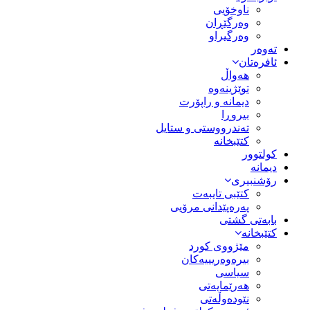
ناوخۆیی
وەرگێڕان
وەرگیراو
تەوەر
ئافرەتان
هەواڵ
توێژینەوە
دیمانە و راپۆرت
بیروڕا
تەندرووستی و ستایل
کتێبخانە
کولتوور
دیمانە
رۆشنبیری
کتێبی تایبەت
پەرەپێدانی مرۆیی
بابەتی گشتی
کتێبخانە
مێژووى کورد
بیرەوەریییەکان
سیاسى
هەرێمایەتی
نێودەوڵەتی