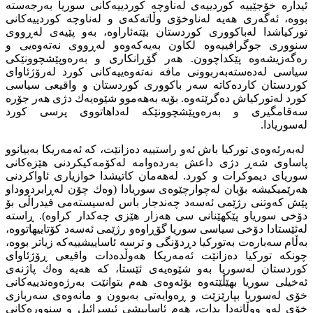
ئیدارە خۆجێییە كوردییەی لەناوچە كوردییەكانی سوریا بەرجەستە
بووە، ئەگەری هەیە لەناوخۆی وڵاتەكەی و لەناوچە كوردییەكانی
توركیاشدا لەباكووری كوردستان بێتەئاراوە، بەو پێیەی لەڕووی
سنووری جوگرافییەوە لكاون بەیەكەوەو لەڕووی نەتەوەیی و
رەگەزیشەوە پێكداچوون. هەر گۆڕانكاری و بەرەوپێشچوونێكی
سیاسی لەدەستەبەربوونی مافە نەتەوەییەكانی كورد لەرۆژئاوای
كوردستان كاردەكاتە سەر باكووری كوردستان و واقیعی سیاسی
كورد لەتوركیاش دەگرێتەوە. بۆیە بەهەموو شێوەیەك دژی هەر جۆرە
سەقامگیری و بەرەوپێشچوونێكە لەداهاتووی پرسی كورد
لەسوریادا.
لەبەرئەوەی توركیا باش ئەو راستییە دەزانێت، كە ئەمەریكا بەبیانوو
پاساوی شەڕ دژی داعش بەردەوامە لەكۆمەكیكردنی هێزەكانی
سوریای دیموكرات و كورد. لەهەمان کاتیشدا خوازیاری ئاواكردنی
هەرێمیكیشە بۆیان لەچوارچێوەی سوریادا (وەك چۆن لەڕابردووداو
پێش كەوتنی رژێمی ئەسەد چەندجار باس لەسیستەمی فیدراڵی بۆ
دۆخی سوریاو پێكهێنانی سی هەزار هێزی چەكدار كراوە). ڕاستە
لەئێستادا دۆخی سیاسی سوریا گۆڕاوەو رژێمی ئەسەد كۆتاییهاتووە،
بەڵام سەبارەت بەتوركیا دڕدۆنگی و ترسە ئاساییشییەكە زیاتر بووە،
چونكە توركیا دەزانێت ئەمەریكا هەوڵدەدات واقیعی ڕۆژئاوای
كوردستان لەسوریا بەو شێوەیەی ئێستا، كە هەیە وەك پاژنەی
ئەخیلی سوریا بهێڵێتەوە بۆئەوەی هەم بتوانێت بەرژەوەندییەكانی
خۆی لەسوریا بپارێزێت و ڕەوایەتی بەبوون و مانەوەی سەربازی
خۆی لەو ووڵاتەدا بدات، هەم ئاساییشی ئیسرائیل و سنوورەكانی