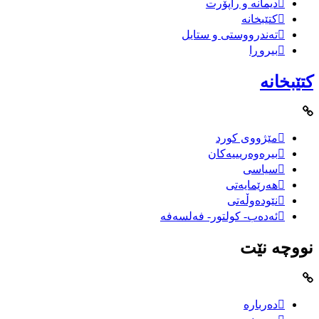
دیمانە و راپۆرت
کتێبخانە
تەندرووستی و ستایل
بیروڕا
کتێبخانە
مێژووى کورد
بیرەوەریییەکان
سیاسى
هەرێمایەتی
نێودەوڵەتی
ئەدەب- کولتور- فەلسەفە
نووچە نێت
دەربارە