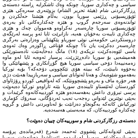
سیاسی و چەكداری سوریا، چونكە وەك ئاشكرایە ڕاستە دەستەی
ڕزگاركردنی شام (هیئة تحریر الشام) بزوێنەری سەرەكی هێزی
ئۆپۆزیسیۆنی ڕژێمی سوریا بوون، بەڵام هێشتا حەڵكردن و
تواندنەوەی سەرجەم گروپ و هێزە چەكدارەكانی ناو بەرەی
ئۆپۆزیسیۆنی سوریا چارەسەر نەكراوەو هەمووان چەك و هێزی
چەكداری تایبەت بەخۆیان هەیە، نازانرێت ئایا ئەو پرسە لەرێگەی
دروستكردنی حكومەتی نوێی سوریاو پێكهێنانی وەزارەتی بەرگری
چارەسەر دەكرێت یان نا؟ چونكە قۆناغی ڕاگوزەر وەك ئەوەی
باسی لێوەدەكرێت نزیكەی (١٨) مانگ دەخایەنێت تادەستورێكی
هەمیشەیی بۆ سوریا دادەڕێژرێت. پرسیار ئەوەیە ئایا لەو ماوە
زەمەنییەدا دۆخی سیاسی سوریا هیچ گۆڕانكاری و پێشهاتێكی وا
بەخۆوە نابینێت، كە ببیتە هۆی تێكچوونی دۆخەكە؟ بۆیە توركیا
بەهەموو شێوەیەك و هەتا لەتوانای سیاسی و سەربازییدا هەبێت دژی
هەر جۆرە ماف و بەرەو پێشچوونێكە، كە لەواقیعی كوردو ڕۆژئاوای
كوردستان لەئێستاو ئاییندەی سوریا بێتە ئاراوەو توركیا دەیەوێت
پرسی تیرۆری داعش بەهەسەدەو هێزە كوردییەكانەوە گرێبدات و
بەپێی نوێترین لێدوانی رەجەب تەیب ئەردۆگانی، سەرۆك كۆماری
توركیاش كاتەكە بەگونجاو دەزانێت بۆ لەناوبردنی داعش و گروپە
چەكدارە كوردییەكان، كە مەبەستی هەسەدەیە.
دەستەی رزگاركردنی شام و سورییەكان چییان دەوێت؟
بەپێی لێدوانەكانی پێشووی ئەحمەد شەرع (فەرماندەی پرۆسە
سەربازییەكان)ی سوریا لەڕابردوو ئێستاشدا دەیانەوێت سوریا