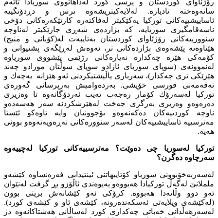
رۆژئاوای كوردستان و پرسی كورد لەداهاتووی سوریادا تائەم
ساتەوەختە نادیارە. لەلایەكیتریشەوە ترس و دڕدۆنگییە
ئاساییشییەكانی توركیا یەكێكیتر لەفاكتەرە كارتێكەرەكانی دۆخی
ناسەقامگیری سوریایە، كە بژاردەی شەڕی جارێكیتر لەناوچە
سنوورییەكانی رۆژئاوای كوردستان بەتایبەت لە(كۆبانی و منبج)
هێناوەتە پێشەوەی بژاردەكانی تر، ئەوەش لەڕێگەی پشتیوانی و
كۆمەكی هێزە چەكدارە نەیارەكانی رژێمی پێشووی سوریاوە
لەنموونەی (سوپای سوریای ئازادو سوپای سوڵتان مورادو چەند
هێزێكی تری چەكدار)، سەرباری پاڵپشتیكردنی ئەو هێزانە بەچەك و
تەقەمەنی قورسی خۆیشی. بەردەوامیش بەرپرسانی گەورەی
توركیا لەسەرۆك كۆمار رەجەب تەیب ئەردۆگانەوە تا وەزیری
دەرەوەو وەزیری بەرگری جەخت لەهێرشكردنە سەر هەسەدەو
ناوچە كوردییەكان دەكەنەوەو بۆچوونیان وایە تاوەكو ئێستا
مەترسییە ئاساییشییەكان لەسەر سنوورەكانی نەڕەویەتەوەو بوونی
هەیە.
توركیا لەسوریا چی دەوێت؟ مەترسییەكانی توركیا لەچییەوە
سەرچاوە دەگرن؟
لەسەربەخۆبوونی سوریاو كۆتاییهاتنی ئینتیدابی فەرەنساوە كێشەو
ململانێ لەگەڵ توركیادا هەبووەو پەیوەندی ئاڵۆزو پڕ گرفت لەنێوان
ئەو دوو وڵاتەدا هەبووە. كرۆكی ئەو كێشانەش بریتی بوون
(لەكێشەی ویلایەتی ئەسكەندەرونە، كێشەی ئاو و كێشەی كورد).
لەسەرهەڵدانی خەباتی چەكداری كورد لەساڵانی هەشتاكانەوە دژ