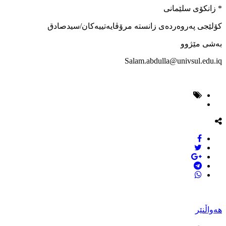
* زانكۆی سلێمانی
كۆلێجی پەروەردەی زانستە مرۆڤایەتییەكان/سیدصادق
بەشی مێژوو
Salam.abdulla@univsul.edu.iq
هەواڵنێر