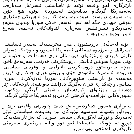
پارێزگاری لەو واقیعە نوێیە بۆ ئاساییشی ئیسرائیل سەبارەت
بەئەمەریكا گرنگەو دەیانەوێت لەسوریای نوێوە هیچ جۆرە
مەترسییەك دروست نەبێت، بەتایبەت كە زیاد لەهێزێكی چەكداری
سوننی جیهادی جگە لەداعش لەسەر خاكی سوریا بوونیان هەیەو
ئەمەریكاو ئیسرائیلیش سەرباری لێدوانەكانی ئەحمەد شەرع
لەمڕووەوە ترسان هەیە.
بۆیە لەحاڵەتی دروستبوونی هەر مەترسییەك لەسەر ئاساییشی
ئیسرائیل و بەرژەوەندییەكانی ئەمەریكا لەسوریاو ناوچەكە دەتوانن
كارتی كوردی لەرۆژئاوای كوردستان دژی دەسەڵات و حكومەتی
نوێی سوریا بجوڵێنن تائاستی دروستكردنی هەرێمی سەربەخۆ یاخود
نیمچە سەربەخۆو دروستكردنی نائارامی و ئۆقرەیی سیاسیی.
هەروەها ئەمەریكا مانەوەی خۆی و بوونی هێزی چەكداری كوردو
هەسەدە بۆ پاراستنی سنوورەكانی سوریا لەدزەكردنی نفوزی
سیاسی و چەكداری ئێران بەگرنگ دەزانێت بەو پێیەی ناوچەكانی ژێر
دەسەڵاتی رۆژئاوای كوردستان بەشێكی گرنگی دەكەوێتە
سنوورەكانی عێراقەوەو گرەنتی كردنی بۆ ئەمەریكا خاڵێكی گرنگە.
سەرباری هەموو شیكردنەوانەش دەبێ چاوەرێی واقیعی نوێ و
رووداوو پێشهاتە سیاسییە نوێیەكان بین بەتایبەت سیاسەتی نوێی
ئەمەریكا و توركیا لەگۆڕەپانی سیاسی سوریا، كە بەژ ئاراستەیەكدا
دەڕوات، چونكە لەئێستاجا ئەو دوو وڵاتە یاریكەری سەرەكی
كاریگەرن لەدۆخی نوێی سوریا.