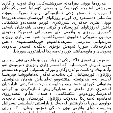
هەروەها بوونی دەرامەتە سروشتییەكانی وەك نەوت و گازی
سروشتی لەناوچە كوردییەكان و بوونی كۆمپانیا ئەمەریكییەكان
لەمڕووەوە ئەمەش بۆخی ئاماژەیەكی ترەو ئەمەریكا نایەوێت
بەئاسانی دەستبەرداری كوردو رۆژئاوای كوردستان ببێت. هەروەها
بوونی هێزی چەكداری شەڕكەری كوردو هەسەدەو تێكشكانی
داعش لەرۆژئاوای كوردستان و گرتنی رەقەی پایتەختیان بایەخی
گەورەی رەمزی و واقیعی لای بەرپرسانی ئەمەریكا بەخودی
ترەمپی سەرۆكی داهاتووی ئەمەریكاشەوە هەیە، سەرباری بوون و
بەردەوامی مەترسی سەرهەڵدانەوەو خۆرێكخستنەوەی داعش
لەناوچەكانی سوریا ئەوەش بۆخۆی بەڵگەیە لەسەر مانەوەی
پەیوەندی و هاوپەیمانێتی كوردو ئەمەریكا لەداهاتووی سوریادا.
سەرەڕای ئەوەی فاكتەرێكی تر زیاد بووە بۆ واقیعی نوێی سیاسی
سوریا ئەویش فەرەنسایە، كە لەسەر زاری وەزیری دەرەوەی ئەو
وڵاتە وەك وەڵامێك بۆ ئەردۆگان و توركیا پشتیوانی كوردو هەسەدەو
رۆژئاوای كوردستانیان كرد بەتایبەت ئەگەر لەداهاتووشدا فەرەنسا
لەسەر ئەم هەڵوێستە بمێنێتەوەو ئەڵمانیاش هەمان هەڵوێستی
پشتیوانی كوردی خستەڕوو بەتایبەت بەرجەستەكردنی ئازایەتیان
لەشەڕی دژی داعش و بەدیاریكراویش ئاماژەكردن بۆ كوبانی
لەبەرەنگاربوونەوەو تێكشكاندنی داعشدا، بەڵام لەسەرووی
ئەمانەوە ئەمەریكا دەیەوێت رۆژئاوای كوردستان وەك باخچەی
دواوەی سوریا بەكاربێنێش لەلایەك بۆ پاراستنی ئاساییشی ئیسرائیل
بەتایبەت دوای واقیعی نوێی جەنگی غەزەو لوبنان، كە بەپێی
ڕێكەوتنی ئیسرائیل و حەماس سوپای ئیسرائیل لەغەزە دەمێنێتەوەو