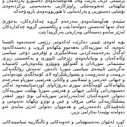
پرسێكی گرنگ بدرێت وەك هەڵوەشانەوەی دەستورو پەڕلەمان و
پێكهێنانی ئەنجومەنێكی ڕاوێژكاریی بەمەبەستی پڕكردنەوەی
بۆشایی دەستوریی و پەرلەمانیی تا هێوربوونەوەی بارودۆخەكە.
سێیەم- هەڵوەشانەوەی سەرجەم گروپە چەكدارەكان، بەجۆرێ
چەك تەنها لەدەستی دەوڵەتدا بێت و رێكخستنی گروپە چەكدارەكان
لەژێر سایەو دەسەڵاتی وەزارەتی بەرگرییدا بێت.
بۆیە ئەوەی تێبینی دەكرێت لەكەوتنی رژێمی ئەسەدەوە تائێستا
ئەوەیە، كە سورییەكان بەهەموو پێكهاتەو گروپ و دەستەكانەوە
لەگەڵ بەرجەستەكردنی سەقامگیری و ئۆقرەیی دۆخی سیاسی
وڵاتەكەیان و بونیاتنانەوەی ژێرخانی ئابووری و یەكخستنی ریزی
نیشتیمانی سوریادان و گفتوگۆو وتووێژو پێكەوەژیانی ئاشتییانە
بەگرەنتی ئاییندەی سیاسیی سوریا دادەنێن. ئەمەش روانگەیەكی
دروست و تەندروست و پێشوازیلێكراوە لای كۆمەڵگەی نێودەوڵەتی
و جیهانی عەرەبی و ئیسلامیی و وڵاتانی هەرێمیی سوریاو سەرجەم
پێكهاتەكانی كۆمەڵگەی سوری بەرۆژئاوای كوردستانیشەوە. ئەگەر
دەستوەردانی وڵاتانی جیهانی و هەرێمی سوریا بهێڵێت سورییەكان
دەتوانن خەونەكەیان لەدامەزراندنی سوریایەكی نوێ دوور لەهەر
پیشلێكارییەكی مافی مرۆڤ و چین و توێژو پێكهاتە نەتەوەیی و
تایەفییەكان دادەمەزرێنن و هەمووان دەتوانن لەژێر سایەی ئەو
دەوڵەتە نوێیەدا بەئارامی بژین.
كورد لەنێوان بەدەستهێنانی و خەونەكانی و ئاڵنگارییە سیاسییەكانی