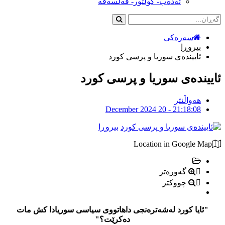
ئەدەب- کولتور- فەلسەفە
سەرەکی
بیروڕا
ئاییندەی سوریا و پرسی كورد
ئاییندەی سوریا و پرسی كورد
هەواڵنێر
December 2024 20 - 21:18:08
بیروڕا
Location in Google Map
گەورەتر
چووکتر
"ئایا كورد لەشەترەنجی داهاتووی سیاسی سوریادا كش مات
دەكرێت؟"