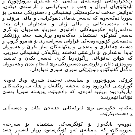
ڕێكخراوەكانی كۆمەڵگەی مەدەنی، كە هەڵگری بیروبۆچوون و
ئایدۆلۆجیای لیبراڵ و چەپ و دیموكراسی و ئاراستەی دیكەن،
ئەوانیش جەخت لەحكومەتێكی نیشتیمانی و دەستورێكی مەدەنی بۆ
سوریا دەكەنەوە، كە لەسەر بنەمای دیموكراسی و مافی مرۆڤ و
مافە مەدەنییەكانی و مافی ژنان و بەشداریان ژنان بێت
لەدامەزراوە حكومییەكانی داهاتووی سوریاو هەمووان پێداگری
لەسەر گفتوگۆی نیشتیمانی دەكەنەوەو بڕیاریشە چەند ڕۆژێكیتر
لەدیمەشق كۆبوونەوەیەكی فراوانی سەراسەری بۆ هەموو گروپ و
دەستە چەكداری و مەدەنی و پێكهاتەكان ساز بكرێ و هەمووان
تیایدا بەشداربن بۆ داڕشتنی نەخشە ڕێگایەكی نیشتیمانی سوریی،
كە بتوانن لەقۆناغی ڕاگوزەردا كاری لەسەر بكەن و تیاشیدا
وتووتێژی دانان و داڕشتنی دەستورێكی نوێ ئەنجام بدەن و هەمووان
لەگەڵ گفتوگۆوو وتووێژێكی سوری- سوری تەواودان.
كرۆكی بیروبۆچوون و سیاسەتی ئەحمەد شەرع، وەك ئەوەی
گوزارشتی لێكردووە وەك نەخشە رێگایەك و هێڵە سەرەكییەكانی
دیاریكردووە بریتییە لەوەی، كە وادەبینێت پێویستە سوریا بەسێ
قۆناغدا تێپەڕێت:
یەكەم- حكومەتی نوێ ئەركەكانی جێبەجێ بكات و دەسەڵاتی
ڕادەست بكرێت.
دووەم- بانگەواز بۆ كۆنگرەیەكی نیشتیمانی بۆ سەرجەم
سورییەكان، كە لەمیانەی ئەو كۆنگرەیەوە بڕیار لەسەر چەند