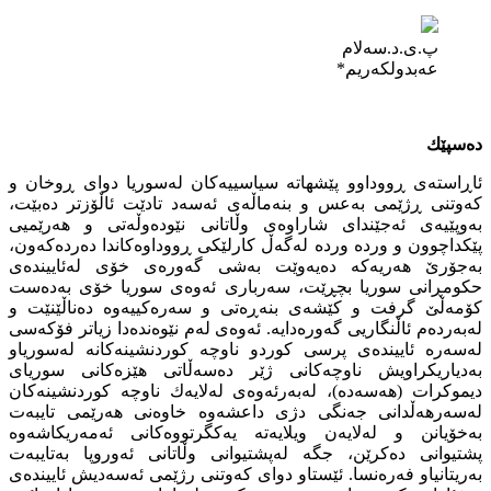
پ.ی.د.سەلام
عەبدولكەریم*
دەسپێك
ئاڕاستەی ڕووداوو پێشهاتە سیاسییەكان لەسوریا دوای ڕوخان و
كەوتنی ڕژێمی بەعس و بنەماڵەی ئەسەد تادێت ئاڵۆزتر دەبێت،
بەوپێیەی ئەجێندای شاراوەی وڵاتانی نێودەوڵەتی و هەرێمیی
پێكداچوون و وردە وردە لەگەڵ كارلێكی ڕووداوەكاندا دەردەكەون،
بەجۆرێ هەریەكە دەیەوێت بەشی گەورەی خۆی لەئاییندەی
حكومڕانی سوریا بچڕێت، سەرباری ئەوەی سوریا خۆی بەدەست
كۆمەڵێ گرفت و كێشەی بنەڕەتی و سەرەكییەوە دەناڵێنێت و
لەبەردەم ئاڵنگاریی گەورەدایە. ئەوەی لەم نێوەندەدا زیاتر فۆكەسی
لەسەرە ئاییندەی پرسی كوردو ناوچە كوردنشینەكانە لەسوریاو
بەدیاریكراویش ناوچەكانی ژێر دەسەڵاتی هێزەكانی سوریای
دیموكرات (هەسەدە)، لەبەرئەوەی لەلایەك ناوچە كوردنشینەكان
لەسەرهەڵدانی جەنگی دژی داعشەوە خاوەنی هەرێمی تایبەت
بەخۆیانن و لەلایەن ویلایەتە یەكگرتووەكانی ئەمەریكاشەوە
پشتیوانی دەكرێن، جگە لەپشتیوانی وڵاتانی ئەوروپا بەتایبەت
بەریتانیاو فەرەنسا. ئێستاو دوای كەوتنی رژێمی ئەسەدیش ئاییندەی