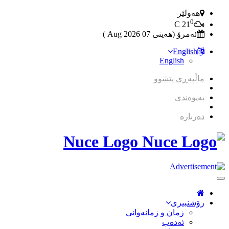
هەولێر
0
C
21
ئەمرۆ (هەینی 07 2026 Aug )
English
English
ماڵپەڕی پێشوو
پەیوەندی
دەربارە
Nuce Logo
Toggle
Navigation
رۆشنبیری
زمان و زمانه‌وانی
ئەدەب