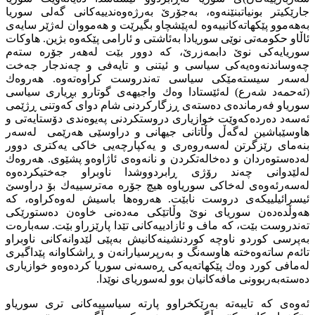
جارێكیتر بونیاتبنێنەوە، بەجۆرێ بەرژەوەندییەكانی گەلی سوریا
بەهەموو پێكهاتەكانییەوە لەپێشچاو بگیرێت و هەمووان لەژێر سایەی
ئاڵاو حكومەتی نوێی سوریادا بەئاشتی و ئارامی پێكەوە بژین. هاوكات
سوریایەكی نوێ دابمەزرێ، كە دوور بێت لەهەر جۆرە ستەم
چەوساندنەوەیەكی سیاسی و ئیتنی و تایەفی و چەندجار جەخت
لەسەر سیستەمێكی سیاسی تەندروست كراوەتەوە. هەروەك
(ئەحمەد شەرع) لەئێستادا وەك واجیهەی گوتارو بڕیاری سیاسی
سوریاو فەرماندەی دەستەی ڕزگاركردنی شام دوای كەوتنی ڕژێمی
ئەسەد دەردەكەوێت خوازیاری دروستكردنی پەیوەندی دۆستایەتی و
هاوسێباشین لەگەڵ وڵاتانی جیهانی و دراوسێی هەرێمی لەسەر
بنەمای رێزگرتن لەسەروەری و یەكپارچەیی خاكی یەكتری دوور
لەدەستوەردان و دەخالەتكردن و نانەوەی ئاژاوەو پشێوی. هەروەك
لەلێدوانی چەند رۆژی ڕابردووشدا ناوبراو جەختیكردەوە
لەسەرئەوەی لەخاكی سوریاوە هیچ جۆرە مەترسییەك بۆ دراوسێ
ئیسرائیلییكەی دروست نابێت. هەروەها باسیش لەوەكراوە، كە
هەوڵدەدەن سوریای نوێ وڵاتێكی مەدەنی خاوەن دەستورێكی
تەندروست بێت، كە ماف و ئازادییەكانی تێدا پارێزراو بێت. سەبارەت
بەپرسی كوردو ناوچە كوردنشینەكانیش بەپێی لێدوانەكانی ناوبراو
تائەم ساتەوەختە هاوسەنگ و بەرپرسیارانەن و ڕاشكاوانە پێداگیری
لەمافی كورد وەك پێكهاتەیەكی ڕەسەنی سوریا كردەوەو خوازیاری
دەستەبەربوونی مافەكانیان بوو لەسوریای نوێدا.
ئەوەی كە تایبەتە بەرێكخراوو پارتە سیاسییەكانی تری سوریاو