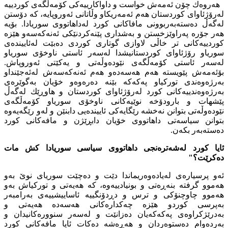
هەروەك چۆن ئەمەش خواست و داواكارییەكی كۆمەڵگەی كوردییە
لەرۆژئاوای كوردستان هەم ئەمەریكاو وڵاتانی ئەوروپایە، كە دۆستن
لەگەڵ دەستەبەربوونی مافاكانی كورد لەداهاتووی سوریادا. بۆیە
هەر جۆرە پەراوێزخستن و بەشداری پێنەكردنێكی ئەنەكەسەو هێزە
كوردییەكانی تر خاڵی لاوازی گوتاری كوردی دەبێت لەئاییندەی
سوریاو رۆژئاوای كوردستانیشدا لەسەر ئاستی ناوخۆی سوریاو
لەسەر ئاستی كۆمەڵگەی نێودەوڵەتی و یەكێتی ئەوروپاش.
بۆئەمەش پێویستە هەم هەسەدەو هەم ئەنەكەسەش لەئەجێنداو
بەرژەوەندی توركیاو پەكەكە بێنە دەرەوەو خۆیان بەگوێرەی
بەرژەوەندییەكانی كورد لەرۆژئاوای كوردستان و هاوڕێك لەگەڵ
پێشهات و بارودۆخە نوێیەكانی ناوخۆی سوریاو كۆمەڵگەی
نێودەوڵەتی بتوانن نەخشە رێگایەكی ئاییندەیی دابنێن و لەو رێگەیەوە
بتوانن سیاسەتی داهاتووی خۆیان دابڕێژن و مافەكانی كورد
دەستەبەر بكەن.
ئایا كورد لەشەترەنجی داهاتووی سیاسی سوریادا كش مات
دەكرێت؟"
ئەو پرسیارەی لەیادەوەریماندا دێت و دەچێت سوریای نوێ بەو
هەموو گرفتە بنەڕەتی و بونیادییەوە، كە هەیەتی و توركیاش بەو
هەموو چاوچنۆكی و ترس و دڕدۆنگییە ئاساییشییەی بەرامبەر
بەپرسی كوردو هێزە چەكدارەكانی هەسەدە هەیەتی و
بەدرێژكراوەی پەكەكەیان دەزانێت و لەسەر سنوورەكانیدان و
بەردەوام دەستوەردان و هەڕەشە دەكات ئایا مافەكانی كورد