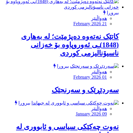
بیروڕا
هەواڵنێر
February 2026 21
کاتێک نەتەوە دەپژمێت؛ لە بەهاری
(1848)ـی ئەوروپاوە بۆ خەزانی
ناسیۆنالیزمی کوردی
بیروڕا
هەواڵنێر
February 2026 01
سەردێڕێک و سەرنجێک
بیروڕا
هەواڵنێر
January 2026 09
نەوت چەکێکی سیاسی و ئابووری لە