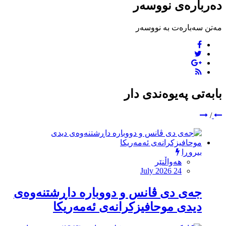
دەربارەی نووسەر
مەتن سەبارەت بە نووسەر
بابەتی پەیوەندی دار
/
بیروڕا
هەواڵنێر
July 2026 24
جەى دی ڤانس و دووبارە داڕشتنەوەى
دیدى موحافیزکرانەى ئەمەریکا