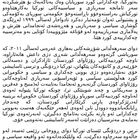
بەتوركیا، چەكدارانی كورد سوریایان وەك پەناگەیەك بۆ هێرشكردنە
سەر ئامانجە سەربازی و سیاسییەكانی توركیا بەكارهێناوەو
توركیاش بەراستەوخۆو ناڕاستەوخۆ حكومەتی سوریای بەكۆمەكی
و پشتیوانی ئەوان تۆمەتبار دەكرد تادواجار لەساڵی ١٩٩٩ لەڕێگەی
گوشاری سیاسی و سەربازیی و هەڕەشەی ئەنجامدانی هێرش و
پەلاماری سەربازییەوە لەو قۆناغە مێژووییەدا كۆتایی بەو مەترسییە
چەكدارییەی كورد هێنا.
دوای سەرهەڵدانی شۆڕشەكانی بەهاری عەرەبی لەساڵی ٢٠١١، كە
سوریاشی گرتەوەو سەرهەڵدانی شەڕی دژی داعش هاتەئاراوە،
ناوچە كوردییەكانی رۆژئاوای كوردستان ئازادكران و دەسەڵاتی
خۆڕێبەری و كانتۆنەكان پێكهاتن، توركیا دڕدۆنگی و ترسی ئاساییشی
خۆی نەشاردەوەو دژی بوونی چەكداری و سیاسی و حكومڕانی
كورد هەڵوێستی سیاسی و ئۆپەراسیۆنی سەربازی لەناوچەكانی
رۆژئاوای كوردستان گرتەبەرو ئەنجامدا بەتایبەت لە(منبج و عەفرین
و سەریكانی و چەند شوینێكی تر)، چونكە توركیا پێیوایە ئەوەی
لەناوچە كوردییەكانی سوریاو رۆژئاوای كوردستان حكومڕانە بریتییە
لەدرێژكراوەی پارتی كرێكارانی كوردستان، كە چەندجار
ڕایانگەیاندووە دوودڵ نابن لەوەی لەهەر جێگەیەك هەست بەبوونی
چەكدارانی ئەو پارتە بكرێت بەئامانج دەگیرێن، لەبەرئەوەی توركیا
بەمایەی مەترسییان دەزانێت لەسەر ئاساییشی نەتەوەیی خۆی.
ترس و دڕدۆنگی ئێستای توركیا دوای ڕووخانی رژێمی ئەسەد لەو
خاڵەوە سەرچاوە دەگرێت، كە وایلێكدەداتەوە ئەو واقیعە سیاسی و