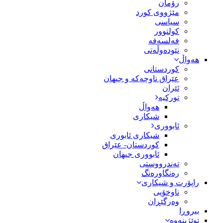
رۆمان
مێژووى کورد
سیاسى
کولتوور
فەلسەفە
نێودەوڵەتی
هەواڵ
کوردستانی
عێراق ناوچەکە و جیهان
ئێران
تورکیە
هەواڵ
شیکاری
ئابووری
شیکاری ئابوری
کوردستان- عێراق
ئابووری جیهان
تەندرووستی
رەنگاورەنگ
راپۆرت و شیکاری
ناوخۆیی
وەرگێڕان
بیروڕا
توێژینەوە