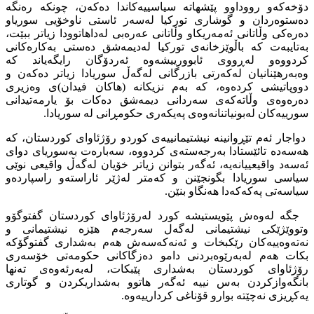
دۆخەكەو رووداوو پێشهاتە سیاسییەكاندا دەكەن، چونكە رەنگە
دەستوەردان و گوشاری توركیا لەسەر ئاستی ناوخۆیی سوریاو
دەرەكی وڵاتانی ئەمەریكاو وڵاتانی عەرەبی لەداهاتوودا زیاتر ببێت،
بەتایبەت كە باڵوێزخانەی توركیا لەدیمەشق دەستی بەكارەكانی
كردووەو لەڕووی ئابوورییشەوە ئەردۆگان رایگەیاند كە
وەبەرهێنانیان لەكەرتی بازرگانی لەگەڵ سوریادا زیاتر دەكەن و
دووپاتیشی كردەوە، كە بەم نزیكانە (هاكان فیدان)ی وەزیری
دەرەوەی وڵاتەكەی سەردانی دیمەشق دەكات بۆ یارمەتیدانی
سورییەكان لەبونیاتنانەوەی پەیكەری حكومڕانی لە سوریادا.
دواجار ئەم تێڕوانینە نیشتیمانییەی كوردو رۆژئاوای كوردستان، كە
هەسەدە تائێستادا بەرجەستەی كردووە، سەبارەت بەسوریای دوای
ئەسەد واقیعییانەیە، ئەگەر بتوانن زیاتر خۆیان لەگەڵ واقیعی نوێی
سیاسی سوریادا بگونجێنن و كەمتر لەژێر ئاراستەو راسپاردەو
سیاسەتی پەكەكەدا هەنگاو بنێن.
جگە لەوەش پێویستیشە كورد لەرۆژئاوای كوردستان گفتوگۆو
وتووێژێكی نیشتیمانی لەگەل سەرجەم هێزە نیشتیمانی و
نەتەوەییەكان رێكبخات و ئەنەكەسەش هەم بەشداری گفتوگۆكە
بكات هەم لەبەرێوەبردنی دامو دەزگاكانی حكومەتی خۆسەری
رۆژئاوای كوردستان بەشداری پێبكات، لەبەرئەوەی تەنها
بانگەوازكردن بەس نییە ئەگەر هاتوو بەشداریكردن و گوتاری
یەكڕیزی نەچێتە بوارو قۆناغی كردارییەوە.