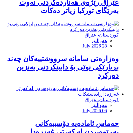
عێراق رێژەی هەناردەکردنی نەوت
بەرێگای تورکیا زیاتر دەکات
کوردستان- عێراق
هەواڵنێر
July 2026 28
وەزارەتی سامانە سرووشتییەکان چەند
بڕیارێکی نوێی بۆ دابینکردنی بەنزین
دەرکرد
کوردستان- عێراق
هەواڵنێر
July 2026 06
حەماس ئامادەیە دۆسییەکانی
بەڕێوەبردن لە کەرتی غەززەدا