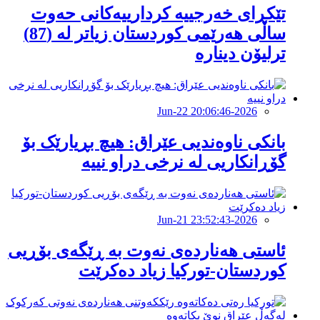
تێکڕای خەرجییە کردارییەکانی حەوت
ساڵی هەرێمی کوردستان زیاتر لە (87)
ترلیۆن دینارە
2026-Jun-22 20:06:46
بانکى ناوەندیى عێراق: هیچ بڕیارێک بۆ
گۆڕانکاریى لە نرخى دراو نییە
2026-Jun-21 23:52:43
ئاستی هەناردەی نەوت بە ڕێگەی بۆڕیی
کوردستان-تورکیا زیاد دەکرێت