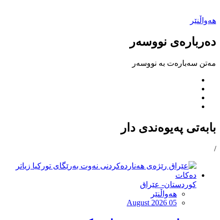
هەواڵنێر
دەربارەی نووسەر
مەتن سەبارەت بە نووسەر
بابەتی پەیوەندی دار
/
کوردستان- عێراق
هەواڵنێر
August 2026 05