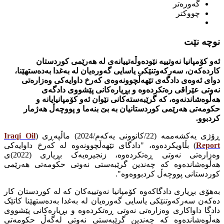
گەورەتر
چووکتر
نوچە نێت
ئەو کۆمپانیا نەوتییە نێودەوڵەتییانەی لە هەرێمی کوردستان
کاردەکەن، سەرکەوتنێکی یاسایی گەورەیان لە بەغدا بەدەستهێنا،
دوای ئەوەی دادگەی تێهەڵچوونەوەی کەرخ داوایەکی وەزارەتی
نەوتی عێراقی رەتکردەوە و بڕیارەکانی پێشووی دادگەی
هەڵوەشاندنەوە، کە گرێبەستەکانی نێوان ئەو کۆمپانیایانە و
حکومەتی هەرێمی کوردستانیان بە بێ بنەما و پووچەڵ هەژمار
کردبوو.
ڕۆژی یەکشەممە (22/کانوونی یەکەم/2024) ماڵپەڕی (
Iraqi Oil
Report
) بڵاویکردەوە، "دادگای تێهەڵچوونەوە لە کەرخ داوایەکی
وەزارەتی نەوتی ڕەتکردەوە، زنجیرەیەک بڕیاری (2022)ی
هەڵوەشاندەوە کە چەندین گرێبەستی نەوتی حکومەتی هەرێمی
کوردستانی پووچەڵ کردبووەوە".
بەهۆی بڕیاری دادگاکەوە کۆمپانیا نەوتییەکان کە لە کوردستان کار
دەکەن سەرکەوتنێکی یاسایی گەورەیان لە بەغدا بەدەستهێنا کاتێک
دادگا داواکاری وەزارەتی نەوتی ڕەتکردەوە و بڕیارەکانی پێشووی
هەڵوەشاندەوە کە چەندین گرێبەستی نەوتی لەگەڵ حکومەتی