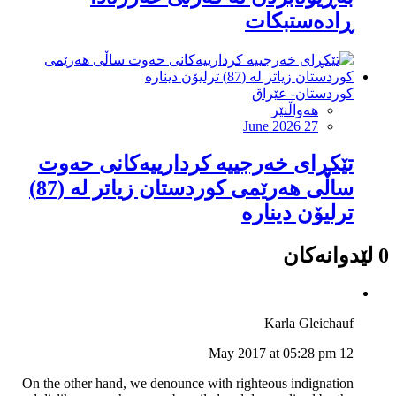
ڕادەستبکات
کوردستان- عێراق
هەواڵنێر
June 2026 27
تێکڕای خەرجییە کردارییەکانی حەوت
ساڵی هەرێمی کوردستان زیاتر لە (87)
ترلیۆن دینارە
0 لێدوانەکان
Karla Gleichauf
12 May 2017 at 05:28 pm
On the other hand, we denounce with righteous indignation