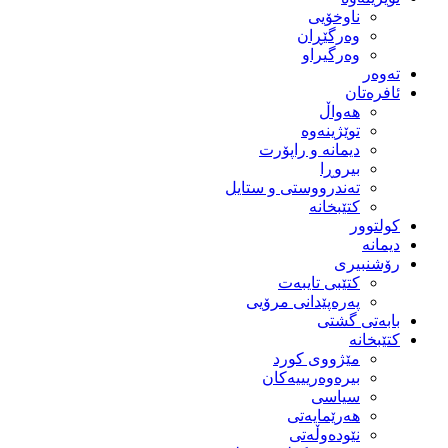
ناوخۆیی
وەرگێڕان
وەرگیراو
تەوەر
ئافرەتان
هەواڵ
توێژینەوە
دیمانە و راپۆرت
بیروڕا
تەندرووستی و ستایل
کتێبخانە
کولتوور
دیمانە
رۆشنبیری
کتێبی تایبەت
پەرەپێدانی مرۆیی
بابەتی گشتی
کتێبخانە
مێژووى کورد
بیرەوەریییەکان
سیاسى
هەرێمایەتی
نێودەوڵەتی