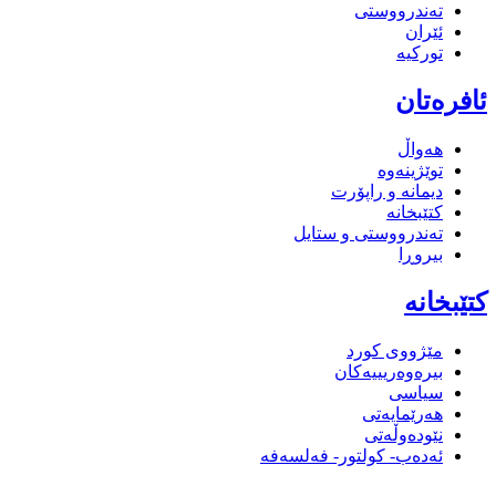
تەندرووستی
ئێران
تورکیە
ئافرەتان
هەواڵ
توێژینەوە
دیمانە و راپۆرت
کتێبخانە
تەندرووستی و ستایل
بیروڕا
کتێبخانە
مێژووى کورد
بیرەوەریییەکان
سیاسى
هەرێمایەتی
نێودەوڵەتی
ئەدەب- کولتور- فەلسەفە