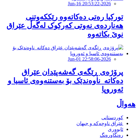
2026-Jun-16 20:53:22
تورکیا رەتى دەکاتەوە رێککەوتنى
هەناردەى نەوتى کەرکوک لەگەڵ عێراق
نوێ بکاتەوە
2026-Jun-01 22:58:06
پرۆژەی ڕێگەی گەشەپێدان عێراق
دەکاتە ناوەندێک بۆ بەستنەوەی ئاسیا و
ئەوروپا
هەواڵ
کوردستانی
عێراق ناوچەکە و جیهان
ئابووری
رەنگاورەنگ