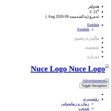
هەولێر
0
C
21
ئەمرۆ (یەکشەممە 09 2026 Aug )
English
English
ماڵپەڕی پێشوو
پەیوەندی
دەربارە
Nuce Logo
Toggle Navigation
رۆشنبیری
زمان و زمانه‌وانی
ئەدەب