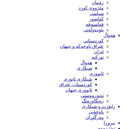
رۆمان
مێژووى کورد
سیاسى
کولتوور
فەلسەفە
نێودەوڵەتی
هەواڵ
کوردستانی
عێراق ناوچەکە و جیهان
ئێران
تورکیە
هەواڵ
شیکاری
ئابووری
شیکاری ئابوری
کوردستان- عێراق
ئابووری جیهان
تەندرووستی
رەنگاورەنگ
راپۆرت و شیکاری
ناوخۆیی
وەرگێڕان
بیروڕا
توێژینەوە