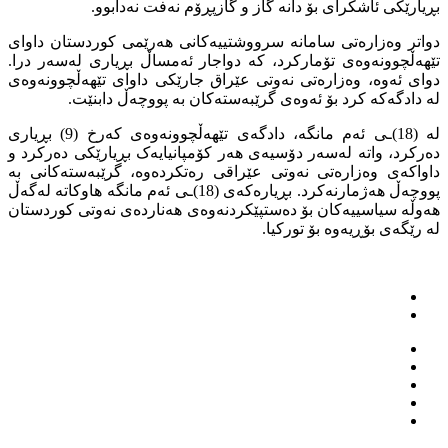
بڕیارێکی ئاشکرای بۆ دانە گاز و گازپڕۆم نەفت نەدابوو.
دواتر وەزارەتی سامانە سرووشتییەکانی هەرێمی کوردستان داوای
تێهەڵچوونەوەی تۆمارکرد، کە دواجار ئەمساڵ بڕیاری لەسەر درا.
دوای ئەوە، وەزارەتی نەوتی عێراق جارێکی داوای تێهەڵچوونەوەی
لە دادگەکە کرد بۆ ئەوەی گرێبەستەکان بە پووچەڵ دابنێت.
لە (18)ـی ئەم مانگە، دادگەی تێهەڵچوونەوەی کەرخ (9) بڕیاری
دەرکرد، واتە لەسەر دۆسیەی هەر کۆمپانیایەک بڕیارێکی دەرکرد و
داواکەی وەزارەتی نەوتی عێراقی رەتکردەوە، گرێبەستەکانی بە
پووچەڵ هەژمارنەکرد. بڕیارەکەی (18)ـی ئەم مانگە هاوکاتە لەگەڵ
هەوڵە سیاسییەکان بۆ دەستپێکردنەوەی هەناردەی نەوتی کوردستان
لە رێگەی بۆڕیەوە بۆ تورکیا.