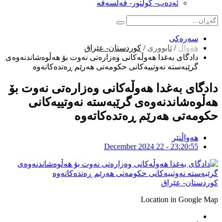
ئەدەب- کولتور- فەلسەفە
سەرەکی
هەواڵ
/
ئابووری
/
کوردستان- عێراق
دادگای بەغدا هەوڵەکانی وەزارەتی نەوت بۆ هەڵوەشاندنەوەی
گرێبەستە نەوتییەکانی حکومەتی هەرێم ڕەتدەکاتەوە
دادگای بەغدا هەوڵەکانی وەزارەتی نەوت بۆ
هەڵوەشاندنەوەی گرێبەستە نەوتییەکانی
حکومەتی هەرێم ڕەتدەکاتەوە
هەواڵنێر
December 2024 22 - 23:20:55
کوردستان- عێراق
Location in Google Map