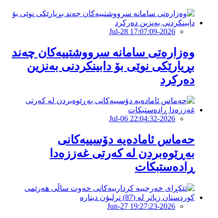
2026-Jul-28 17:07:09
وەزارەتی سامانە سرووشتییەکان چەند
بڕیارێکی نوێی بۆ دابینکردنی بەنزین
دەرکرد
2026-Jul-06 22:04:32
حەماس ئامادەیە دۆسییەکانی
بەڕێوەبردن لە کەرتی غەززەدا
ڕادەستبکات
2026-Jun-27 19:27:23