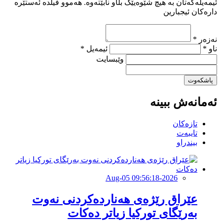
ئیمەیلەکەتان بە هیچ شێوەیێک بڵاو نابێتەوە. هەموو فیڵدە ئەستێرە
دارەکان ئیجبارین
نەزەر *
ناو *
ئیمەیل *
وێبسایت
پاشکەوت
ئەمانەش ببینە
تازەکان
تایبەت
بیندراو
2026-Aug-05 09:56:18
عێراق رێژەی هەناردەکردنی نەوت
بەرێگای تورکیا زیاتر دەکات