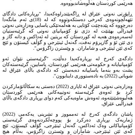
هەرێمی کوردستان هەڵوەشاندبووەوە.
ڕاپۆرتی نەوتی عێراق لە ڕاگەیێندراوەکەیدا، "بڕیارەکانی دادگای
تێهەڵچونەوەی کەرخی دەستکەوتووە کە لە (18)ی ئەم مانگەدا
دەرچووە کە پێدەچێت کۆتایی بە هەڵمەتێکی یاسایی وەزارەتی نەوتی
فیدراڵی بهێنێت لە دژی نۆ کۆمپانیای نەوتی کە گرێبەستیان
لەسەرەوەی هەیە لە کوردستان کە بریتین لە ئەداکس و دانە گاز و
دی ئێن ئۆ و گازپرۆم نەفت، گەنەل ئینێرجی و گۆڵف کیستۆن و ئێچ
کەی ئێن ئینێرجی و شاماران. و وێسترن زاگرۆس".
دادگەی کەرخ لە بڕیارەکەیدا دەڵێت، "گرێبەستی نێوان ئەو
کۆمپانیایانە و حکومەتی هەرێمی کوردستان، یاسایین، گرێبەستەکان
پشت بەو بنەما یاساییانە دەبەستن کە دادگەی باڵای عێراق لە
شوباتی (2022) بە نادەستووری داینابوون".
وەزارەتی نەوتی عێراق لە ئایاری (2022) دەستی بە سکاڵاتۆمارکردن
کرد بۆ ئەوەی گرێبەستە نەوتییەکانی هەرێمی کوردستان
هەڵبوەشێنێتەوە، ئەوەش ماوەیەکی کەم دوای بڕیاری دادگەی باڵای
فیدراڵیی عێراق.
پاشان دادگەی کەرخ لە تەممووز و تشرینی یەکەمی (2022)
ژماریەک بڕیاری دەرکرد بۆ پووچەڵکردنەوەی گرێبەستی
کۆمپانیاکانی وەک ئەداکس، گەنەل ئینێرجی، گۆڵف کیستۆن، ئێچ
کەی ئێن ئینێرجی، شاماران و وێسترن زاگرۆس، بەڵام هیچ