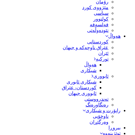
رۆمان
مێژووى کورد
سیاسى
کولتوور
فەلسەفە
نێودەوڵەتی
هەواڵ
کوردستانی
عێراق ناوچەکە و جیهان
ئێران
تورکیە
هەواڵ
شیکاری
ئابووری
شیکاری ئابوری
کوردستان- عێراق
ئابووری جیهان
تەندرووستی
رەنگاورەنگ
راپۆرت و شیکاری
ناوخۆیی
وەرگێڕان
بیروڕا
توێژینەوە