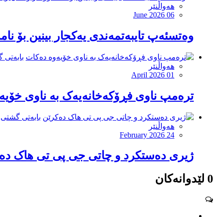
هەواڵنێر
June 2026 06
وەتسئەپ تایبەتمەندی یەکجار بینین بۆ نام
بابەتی 
هەواڵنێر
April 2026 01
ترەمپ ناوی فڕۆکەخانەیەک بە ناوی خۆیە
بابەتی گشتی
هەواڵنێر
February 2026 24
ژیری دەستکرد و چاتی جی پی تی هاک دە
0 لێدوانەکان