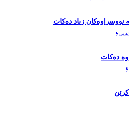
ە نووسراوەکان زیاد دەکات
گشتی
وە دەکات
کرێن