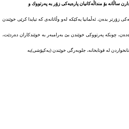
ارن ساڵانە بۆ منداڵەكانیان پارەیەكی زۆر بە پەرتووك و
ی زۆرتر بدەن. ئەڵمانیا یەكێكە لەو وڵاتانەی كە تیایدا كرێی خوێندن
اڵانە نزیکەی (211) یۆرۆ وەك كرێی خوێندن بە حكوومەت دەدەن، چونكە پەرتووكی خوێندن بێ بەرامبەر بە خوێندكاران دەردێت،
انخواردن لە قوتابخانە، جلوبەرگی خوێندن (یەكپۆشی)یە