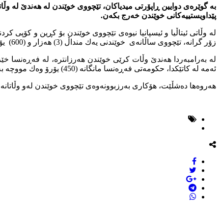
بە گوێرەی دوایین ڕاپۆرتی میدیاكان، تێچووی خوێندن لە هەندێ لە وڵاتا
پێداویستییەكانی خوێندن خەرج بكەن.
لە وڵاتی ئیتاڵیا و ئیسپانیا نیوەی تێچووی خوێندن بۆ كڕین و كۆپی كر
زۆر گرانە، تێچووی ساڵانەی خوێندنی یەك منداڵ (3) هەزار و (600) یۆرۆیە، لە بەریتانیا تێچووی ساڵانەی خوێندن (2) هەزار و (600) یۆرۆیە.
ئەمە لە كاتێكدا، حكومەتی فەڕەنسا مانگانە (450) یۆرۆ وەك مووچە بە خێزانەكان دەدات.
هەروەها دەشڵێت، هۆكاری بەرزبوونەوەی تێچووی خوێندن لەو وڵاتانە، 