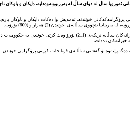
نی ئەوروپا ساڵ لە دوای ساڵ لە بەرزبوونەوەدایە، دایكان و باوكان ناچ
دنی پرۆگرامەكەكانی خوێندنە، ئەمەیش وا دەكات دایكان و باوكان پارەیەك
لە بەرامبەردا هەندێ وڵات كرێی خوێندن هەرزانترە، لە فەڕەنسا خێزانەكان س
دەگەڕێتەوە بۆ گەشتی ساڵانەی قوتابخانە، كڕینی پرۆگرامی خوێندن، ن