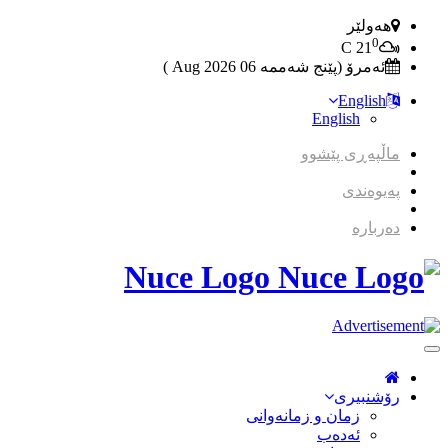
هەولێر
0
C
21
ئەمرۆ (پێنج شەممە 06 2026 Aug )
English
English
ماڵپەڕی پێشوو
پەیوەندی
دەربارە
Nuce Logo
Toggle
Navigation
رۆشنبیری
زمان و زمانه‌وانی
ئەدەب