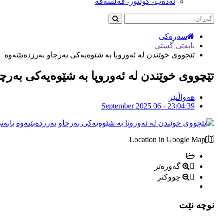
ئەدەب- کولتور- فەلسەفە
سەرەکی
بابەتی گشتی
تێچووی خوێندن لە ئەوروپا بە شێوەیەكی بەرچاو بەرزدەبێتەوە
تێچووی خوێندن لە ئەوروپا بە شێوەیەكی بەرچا
هەواڵنێر
September 2025 06 - 23:04:39
بابە
Location in Google Map
گەورەتر
چووکتر
نوچە نێت