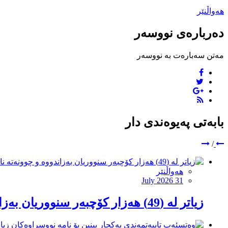
هەواڵنێر
دەربارەی نووسەر
مەتن سەبارەت بە نووسەر
بابەتی پەیوەندی دار
/
هەواڵنێر
July 2026 31
زیاتر لە (49) هەزار کۆچبەر سنووریان بەزاندووە و چوونەتە ناو خاکی ئیسپانیا