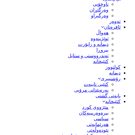
ناوخۆیی
وەرگێڕان
وەرگیراو
تەوەر
ئافرەتان
هەواڵ
توێژینەوە
دیمانە و راپۆرت
بیروڕا
تەندرووستی و ستایل
کتێبخانە
کولتوور
دیمانە
رۆشنبیری
کتێبی تایبەت
پەرەپێدانی مرۆیی
بابەتی گشتی
کتێبخانە
مێژووى کورد
بیرەوەریییەکان
سیاسى
هەرێمایەتی
نێودەوڵەتی