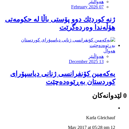
هەواڵنێر
February 2026 07
ژنە کوردێك دوو پۆستی باڵا لە حكومەتی
هۆڵەندا وەردەگرێت
هەواڵ
هەواڵنێر
December 2025 13
یەکەمین کۆنفرانسی ژنانی دیاسپۆرای
کوردستان بەڕێوەدەچێت
0 لێدوانەکان
Karla Gleichauf
12 May 2017 at 05:28 pm