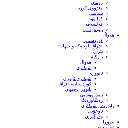
رۆمان
مێژووى کورد
سیاسى
کولتوور
فەلسەفە
نێودەوڵەتی
هەواڵ
کوردستانی
عێراق ناوچەکە و جیهان
ئێران
تورکیە
هەواڵ
شیکاری
ئابووری
شیکاری ئابوری
کوردستان- عێراق
ئابووری جیهان
تەندرووستی
رەنگاورەنگ
راپۆرت و شیکاری
ناوخۆیی
وەرگێڕان
بیروڕا
توێژینەوە