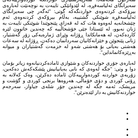
سەیرانگای ئەلیاسەفڕە، لە لێدوانێکی تایبەت بە نوچەنێت لەبارەی
بیرۆکەی کردنەوەی خواردنگەکە گوتی: ''ئەگەر چی سەیرانگای
ئەلیاسەفڕە شوێنکی گشتییە، بەڵام بیرۆکەی کردنەوەی ئەم
چێشخانەیە لەوەوە هات کە لە قەزای پێنجوێندا شوێنکی تایبەت بە
ژنان نەبوو، لە ئێستادا جێی خۆشحاڵییە کە چەندین خاتوون لێرە
کاردەکەن، لە هەمانکاتدا ڕۆژانە وێڕای ژمارەیەکی زۆر گەشتیار،
ژنانی پێنجوێن و خێزانەکانیان سەردانمان دەکەن، ڕۆژانە لە سەعات
هەشتی بەیانی بۆ هەشتی شەو لە خزمەت گەشتیاران و میوانە
بەڕێزەکانمانداین''.
لەبارەی جۆری خواردنەکان و شێوازی ئامادەکردنیانەوە زیاتر بۆمان
دوا و وتی: ''جگە لەوەی کە نانی بەیانیانیش پێشکەکەش دەکەین،
زۆربەی خواردنە کوردەوارییەکان ئامادە دەکرێن، وەک کەلانە بە
ڕۆنی کوردی و دۆی خۆماڵی، هەروەها برنجی کوردی و گۆشت و
مریشک، ئەمە جگە لە چەندین جۆر شلەی جیاواز، سەرجەم
خواردنەکانیش بە دار لێدەنرێن''.