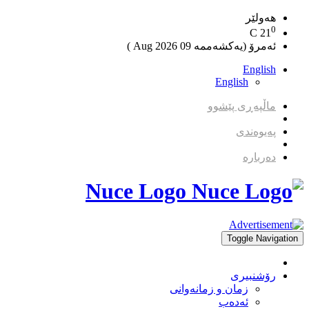
هەولێر
0
C
21
ئەمرۆ (یەکشەممە 09 2026 Aug )
English
English
ماڵپەڕی پێشوو
پەیوەندی
دەربارە
Nuce Logo
Toggle Navigation
رۆشنبیری
زمان و زمانه‌وانی
ئەدەب