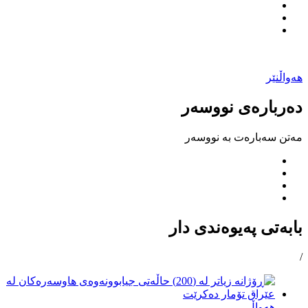
هەواڵنێر
دەربارەی نووسەر
مەتن سەبارەت بە نووسەر
بابەتی پەیوەندی دار
/
هەواڵ