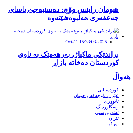
هیومان رایتس وۆچ: دەستبەجێ یاسای
جەعفەری هەڵبوەشێتەوە
2025-Oct-11 15:33:03
براندێکی ماکیاژ، بەرهەمێک بە ناوی
کوردستان دەخاتە بازاڕ
هەواڵ
کوردستانی
عێراق ناوچەکە و جیهان
ئابووری
رەنگاورەنگ
تەندرووستی
ئێران
تورکیە