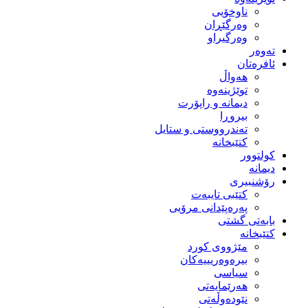
ناوخۆیی
وەرگێڕان
وەرگیراو
تەوەر
ئافرەتان
هەواڵ
توێژینەوە
دیمانە و راپۆرت
بیروڕا
تەندرووستی و ستایل
کتێبخانە
کولتوور
دیمانە
رۆشنبیری
کتێبی تایبەت
پەرەپێدانی مرۆیی
بابەتی گشتی
کتێبخانە
مێژووى کورد
بیرەوەریییەکان
سیاسى
هەرێمایەتی
نێودەوڵەتی