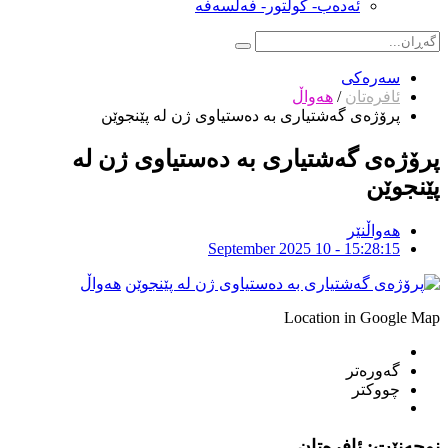
ئەدەب- کولتور- فەلسەفە
سەرەکی
ئافرەتان
/
هەواڵ
پرۆژەی گەشتیاری بە دەستیاوی ژن لە پێنجوێن
پرۆژەی گەشتیاری بە دەستیاوی ژن لە
پێنجوێن
هەواڵنێر
September 2025 10 - 15:28:15
هەواڵ
Location in Google Map
گەورەتر
چووکتر
نوچەنێت: ئافرەتان