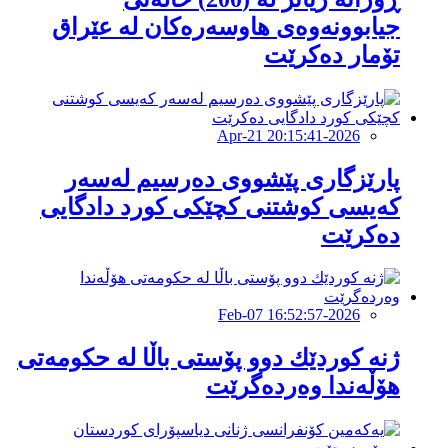
جیابوونەوەی هاوسەرەکان لە عێراق
تۆمار دەکرێت
2026-Apr-21 20:15:41
پارێزگاری پێشووی دەرسیم لەسەر
كەیسی كوشتنی كچێكی كورد دادگایی
دەکرێت
2026-Feb-07 16:52:57
ژنە کوردێك دوو پۆستی باڵا لە حكومەتی
هۆڵەندا وەردەگرێت