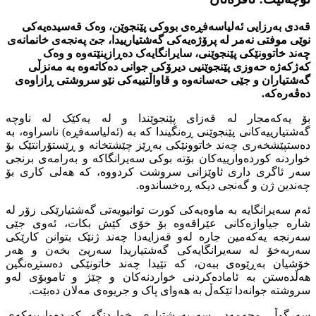
قەدی بەرزایی ئەلیاسەفڕەی بووکی پێنجوێن، وەک قەسیدەیەکی
نوێی موفتی نەمر لە پرۆژەیەکی گەشتیارییدا، جێ پەنجەی خانمانەی
چەند خاتوونێکی پێنجوێنی، سایرانگایەک دەڕازینێتەوە و وەک
کەژکەژە حەوزی پێنجوێنیی دیرۆکی جوانی دەکاتەوە بە مەنزڵی
گەشتیاران و جێی حەسانەوە و قاواڵتییەکی نێو سروشتی ڕازاوەی
دەڤەرەکە.
بۆ یەکەمجار لە قەزای پێنجوێندا و لە یەکێک لە ناوچە
گەشتیارییەکانی پێنجوێنی ڕەنگیندا کە بە (ئەلیاسەفڕە) ناسراوە، بە
دەستپێشخەری چەند خاتوونێکی بەڕێز چێشتخانە و ڕێستۆرانتێک بۆ
خواردنە کوردەوارییەکان بۆتە بوکی سەیرانگاکە و بەرامەی برنجی
سەر ئاگری داری ئاوێزانی سروشت کردووە، کە هەلی کاری بۆ
چەندین ژن و گەنجی دیکە ڕەخساندوە.
ئەم سەیرانگایە بە ماوەیەکی کورت توانیویەتی گەشتیارێکی زۆر لە
شارە جیاوازەکانی عێراقەوە بۆ خۆی کێش بکات، ئەوی جێی
سەرنجە یەکەمین جارە لەو قەزایەدا چەند ژنێک بتوانن کارێکی
سەربەخۆ لە سەیرانگایەکی گەشتیاریدا سەرپێ بخەن و هەر
خۆشیان بەڕێوەی ببەن، کە تێیدا چەند خاتونێکی دەستڕەنگین
هەڵدەستن بە ئامادەکردنی خواردنەکان و چێژ و تاموبۆی لەو
سروشتە جوانەدا تێکەڵ بە هەوای پاک و جریوەی مەلان دەبێت.
سەرگوڵ محەمەد، سەرپەرشتیاری خواردنگە کوردەوارییەکەی