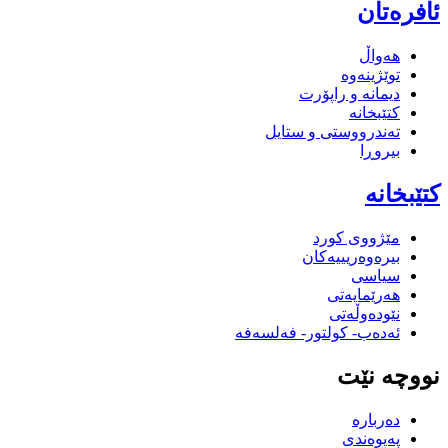
ئافرەتان
هەواڵ
توێژینەوە
دیمانە و راپۆرت
کتێبخانە
تەندرووستی و ستایل
بیروڕا
کتێبخانە
مێژووى کورد
بیرەوەریییەکان
سیاسى
هەرێمایەتی
نێودەوڵەتی
ئەدەب- کولتور- فەلسەفە
نووچە نێت
دەربارە
پەیوەندی