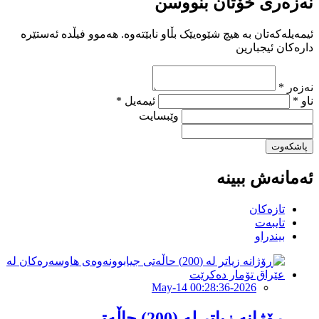
نەزەری خۆتان بنووسن
ئیمەیلەکەتان بە هیچ شێوەیێک بڵاو نابێتەوە. هەموو فیڵدە ئەستێرە
دارەکان ئیجبارین
نەزەر *
ناو *
ئیمەیل *
وێبسایت
پاشکەوت
ئەمانەش ببینە
تازەکان
تایبەت
بیندراو
2026-May-14 00:28:36
ڕۆژانە زیاتر لە (200) حاڵەتی