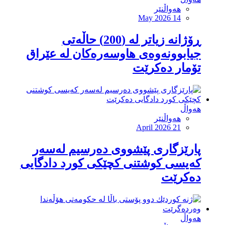
هەواڵنێر
May 2026 14
ڕۆژانە زیاتر لە (200) حاڵەتی
جیابوونەوەی هاوسەرەکان لە عێراق
تۆمار دەکرێت
هەواڵ
هەواڵنێر
April 2026 21
پارێزگاری پێشووی دەرسیم لەسەر
كەیسی كوشتنی كچێكی كورد دادگایی
دەکرێت
هەواڵ