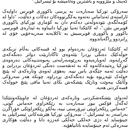
گەینگ و مێژوویە و باشترین وەڵامیشە بۆ ئیسرائیل."
سەرۆکی تورکیا سەبارەت بە پرسی باکووری قوبرس داوایەک
ئاراستەی ئەندامانی نەتەوە یەکگرتووەکان دەکات و دەڵێت، "داوا لە
کۆمەڵگەی نێودەوڵەتی دەکەم دان بە کۆماری تورکیای باکووری
قوبرس بنێن."، لە کاتێکدا تەنیا تورکیا دانیناوە بە ئیدارەی قوبرسی
باکوور و باکووری قوبرسیش بە تاکلایەنە سەربەخۆیی خۆی لە
ڕابردوو ڕاگەیاندووە.
لە کاتێکدا ئەردۆغان بەردەوام بوو لە قسەکانی بەڵام نزیکەی
خوڵەکێک دەنگی بڕدرا بێئەوەی ئاگاداربێت دواتر دەنگەکەی
گەڕایەوە، لەوبارەیەوە بەڕێوەبەرایەتی پەیوەندییەکانی دەرەوەی
تورکیا ڕەتیدەکاتەوە کە بە ئەنقەست دەنگی ئەردۆغان بردرابێ و
دەڵێت ئەمە جێگەی باس نییە. بەهۆی ئەوەی وتارەکەی لە پێنچ
خولەک تێپەڕیوە بۆیە دەنگەکەی بڕدراوە. چونکە هەر سەرۆکی
وڵاتێک بیەوێت وتارێک پێشکەش بکای تەنیا مافی پێنچ خوولەک
قسەکردنی هەیە.
لەدوای پێشکەشکردنی وتارەکەی ئەردۆغان لە چاوپێکەوتنێکدا
لەگەڵ فۆکس نیوز سەبارەت بە رێکخراوی حەماس گوتی،
"حەماس ڕێکخراویێی تیرۆرستی نییە، بەڵکو ڕێکخراوێکی خۆراگرن
بەرامبەر بە ئیسرائیل."، سەرۆکی تورکیا هێرشەکانی ئیسرائیلی بە
جینۆساید لە دژی خەلكی خەڵکی غەززە دانا و دەڵێت هۆکاری
سەرەکی ئەم جینۆسایدە ناتانیاهۆیە.