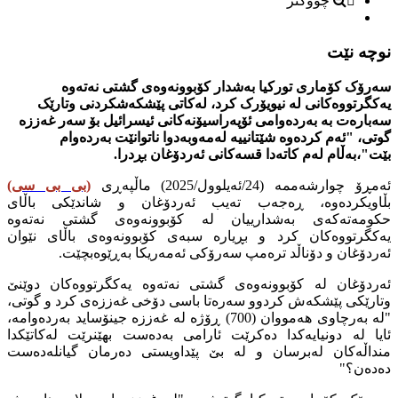
چووکتر
نوچە نێت
سەرۆک کۆماری تورکیا بەشدار کۆبوونەوەی گشتی نەتەوە
یەکگرتووەکانی لە نیویۆرک کرد، لەکاتی پێشکەشکردنی وتارێک
سەبارەت بە بەردەوامی ئۆپەراسیۆنەکانی ئیسرائیل بۆ سەر غەززە
گوتی، "ئەم کردەوە شێتانییە لەمەوبەدوا ناتوانێت بەردەوام
بێت"،بەڵام لەم كاتەدا قسەكانی ئەردۆغان بڕدرا.
ئەمڕۆ چوارشەممە (24/ئەیلوول/2025) ماڵپەڕی
(
بی بی سی
)
بڵاویکردەوە، ڕەجەب تەیب ئەردۆغان و شاندێکی باڵای
حکومەتەکەی بەشدارییان لە کۆبوونەوەی گشتی نەتەوە
یەکگرتووەکان کرد و بڕیارە سبەی کۆبوونەوەی باڵای نێوان
ئەردۆغان و دۆناڵد ترەمپ سەرۆکی ئەمەریکا بەڕێوەبچێت.
ئەردۆغان لە کۆبوونەوەی گشتی نەتەوە یەکگرتووەکان دوێنێ
وتارێکی پێشکەش کردوو سەرەتا باسی دۆخی غەززەی کرد و گوتی،
"لە بەرچاوی هەمووان (700) ڕۆژە لە غەززە جینۆساید بەردەوامە،
ئایا لە دونیایەکدا دەکرێت ئارامی بەدەست بهێنرێت لەکاتێکدا
منداڵەکان لەبرسان و لە بێ پێداویستی دەرمان گیانلەدەست
دەدەن؟"