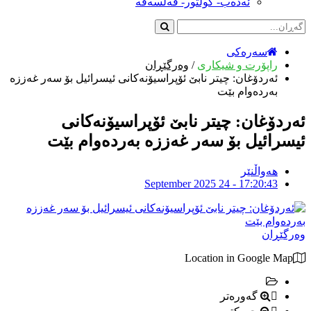
ئەدەب- کولتور- فەلسەفە
سەرەکی
راپۆرت و شیکاری
/
وەرگێڕان
ئەردۆغان: چیتر نابێ ئۆپراسیۆنەكانی ئیسرائیل بۆ سەر غەززە
بەردەوام بێت
ئەردۆغان: چیتر نابێ ئۆپراسیۆنەكانی
ئیسرائیل بۆ سەر غەززە بەردەوام بێت
هەواڵنێر
September 2025 24 - 17:20:43
وەرگێڕان
Location in Google Map
گەورەتر