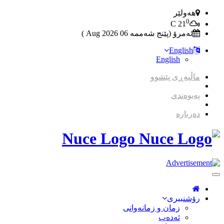
هەولێر
0
C
21
ئەمرۆ (پێنج شەممە 06 2026 Aug )
English
English
ماڵپەڕی پێشوو
پەیوەندی
دەربارە
Nuce Logo
Toggle
Navigation
رۆشنبیری
زمان و زمانه‌وانی
ئەدەب