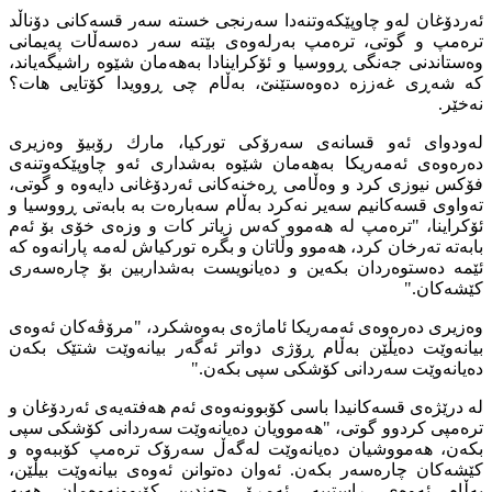
ئەردۆغان لەو چاوپێکەوتنەدا سەرنجی خستە سەر قسەکانی دۆناڵد
ترەمپ و گوتی، ترەمپ بەرلەوەی بێتە سەر دەسەڵات پەیمانی
وەستاندنی جەنگی ڕووسیا و ئۆکراینادا بەهەمان شێوە راشیگەیاند،
کە شەڕی غەززە دەوەستێنێ، بەڵام چی ڕوویدا کۆتایی هات؟
نەخێر.
لەودوای ئەو قسانەی سەرۆکی تورکیا، مارك رۆبیۆ وەزیری
دەرەوەی ئەمەریکا بەهەمان شێوە بەشداری ئەو چاوپێکەوتنەی
فۆکس نیوزی کرد و وەڵامی ڕەخنەکانی ئەردۆغانی دایەوە و گوتی،
تەواوی قسەکانیم سەیر نەکرد بەڵام سەبارەت بە بابەتی ڕووسیا و
ئۆکراینا، "ترەمپ لە هەموو کەس زیاتر کات و وزەی خۆی بۆ ئەم
بابەتە تەرخان کرد، هەموو وڵاتان و بگرە تورکیاش لەمە پارانەوە کە
ئێمە دەستوەردان بکەین و دەیانویست بەشداربین بۆ چارەسەری
کێشەکان."
وەزیری دەرەوەی ئەمەریکا ئاماژەی بەوەشکرد، "مرۆڤەکان ئەوەی
بیانەوێت دەیڵێن بەڵام ڕۆژی دواتر ئەگەر بیانەوێت شتێک بکەن
دەیانەوێت سەردانی کۆشکی سپی بکەن."
لە درێژەی قسەکانیدا باسی کۆبوونەوەی ئەم هەفتەیەی ئەردۆغان و
ترەمپی کردوو گوتی، "هەموویان دەیانەوێت سەردانی کۆشکی سپی
بکەن، هەمووشیان دەیانەوێت لەگەڵ سەرۆک ترەمپ کۆببەوە و
کێشەکان چارەسەر بکەن. ئەوان دەتوانن ئەوەی بیانەوێت بیڵێن،
بەڵام ئەوەی ڕاستییە، ئەمڕۆ چەندین کۆبوونەوەمان هەیە