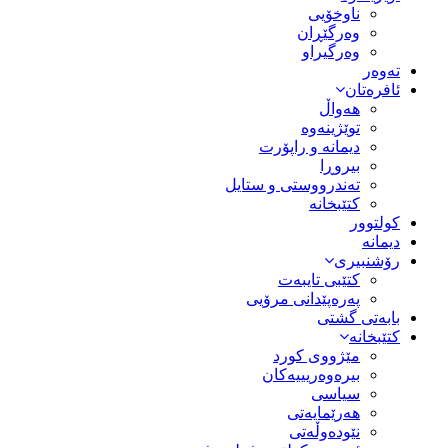
ناوخۆیی
وەرگێڕان
وەرگیراو
تەوەر
ئافرەتان
هەواڵ
توێژینەوە
دیمانە و راپۆرت
بیروڕا
تەندرووستی و ستایل
کتێبخانە
کولتوور
دیمانە
رۆشنبیری
کتێبی تایبەت
پەرەپێدانی مرۆیی
بابەتی گشتی
کتێبخانە
مێژووى کورد
بیرەوەریییەکان
سیاسى
هەرێمایەتی
نێودەوڵەتی