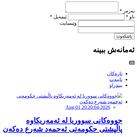
نەزەر *
ناو *
ئیمەیل *
وێبسایت
پاشکەوت
ئەمانەش ببینە
تازەکان
تایبەت
بیندراو
2026-Aug-01 20:20:04
جووەكانی سووریا لە ئەمەریكاوە
پاڵپشتی حكومەتی ئەحمەد شەرع دەكەن