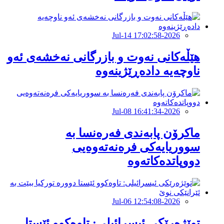
2026-Jul-14 17:02:58
هێڵەکانى نەوت و بازرگانى نەخشەى ئەو
ناوچەیە دادەڕێژینەوە
2026-Jul-08 16:41:34
ماکرۆن پابەندی فەرەنسا بە
سووریایەکی فرەنەتەوەیی
دووپاتدەکاتەوە
2026-Jul-06 12:54:08
توێژەرێكی ئیسرائیلی: تاوەكوو ئێستا