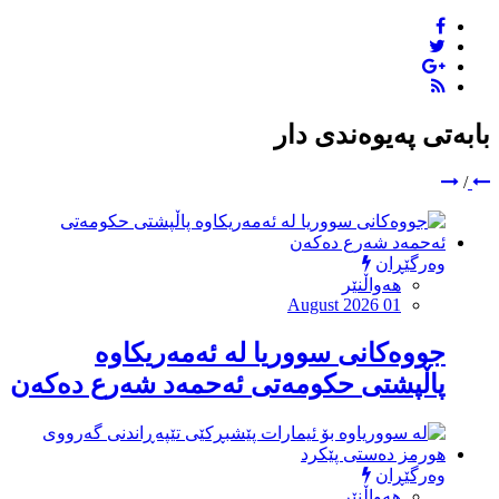
بابەتی پەیوەندی دار
/
وەرگێڕان
هەواڵنێر
August 2026 01
جووەكانی سووریا لە ئەمەریكاوە
پاڵپشتی حكومەتی ئەحمەد شەرع دەكەن
وەرگێڕان
هەواڵنێر