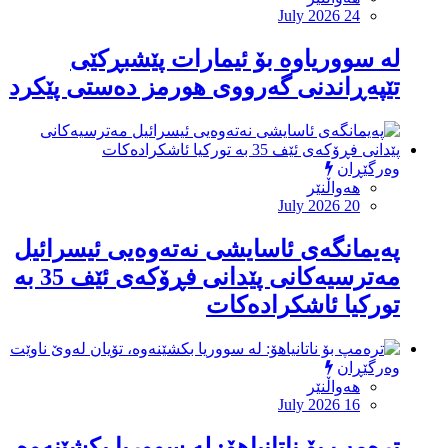
July 2026 24
لە سووریاوە بۆ ئیمارات پێشبڕکێى
تێپەڕاندنى گەرووى هورمز دەستى پێکرد
وەرگێڕان
هەواڵنێر
July 2026 20
پەیمانگەی ئاسایشی نەتەوەیی ئیسرائیل
مەترسیەكانی پێدانی فڕۆكەی ئێف 35 بە
توركیا ئاشكرادەكات
وەرگێڕان
هەواڵنێر
July 2026 16
ترەمپ بۆ ناتانیاهۆ: لە سووریا بکشێنەوە،