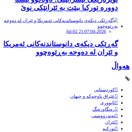
دوورە توركیا ببێت بە ئێرانێكی نوێ
2026-Jul-02 21:07:04
گەڕێکى دیکەى دانوستاندنەکانی ئەمریکا
و ئێران لە دەوحە بەڕێوەچوو
هەواڵ
کوردستانی
عێراق ناوچەکە و جیهان
ئابووری
رەنگاورەنگ
تەندرووستی
ئێران
تورکیە