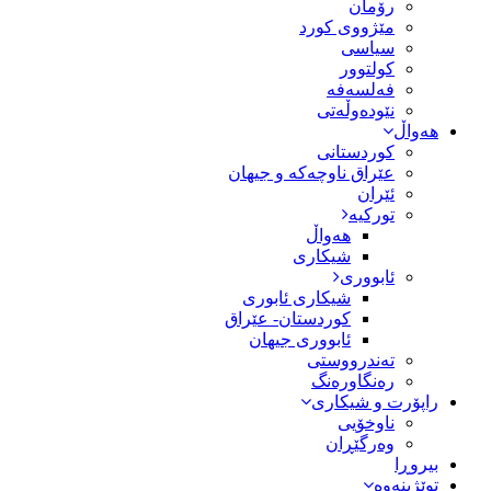
رۆمان
مێژووى کورد
سیاسى
کولتوور
فەلسەفە
نێودەوڵەتی
هەواڵ
کوردستانی
عێراق ناوچەکە و جیهان
ئێران
تورکیە
هەواڵ
شیکاری
ئابووری
شیکاری ئابوری
کوردستان- عێراق
ئابووری جیهان
تەندرووستی
رەنگاورەنگ
راپۆرت و شیکاری
ناوخۆیی
وەرگێڕان
بیروڕا
توێژینەوە