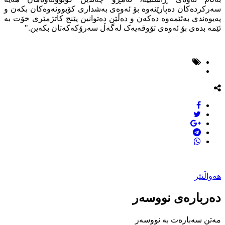
سەرکردەکان دەپارێنەوە بۆ ئەوەی بەشداری کۆبوونەوەکان بکەن و
پەیوەندی بەئێمەوە دەکەن و دەڵێن دەتوانین پێنج کاتژمێری خۆت بە
ئێمە بدەی بۆ ئەوەی تۆوقەیەک لەگەڵ سەرۆکەکەتان بکەین."
هەواڵنێر
دەربارەی نووسەر
مەتن سەبارەت بە نووسەر