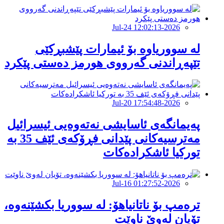
2026-Jul-24 12:02:13
لە سووریاوە بۆ ئیمارات پێشبڕکێى
تێپەڕاندنى گەرووى هورمز دەستى پێکرد
2026-Jul-20 17:54:48
پەیمانگەی ئاسایشی نەتەوەیی ئیسرائیل
مەترسیەكانی پێدانی فڕۆكەی ئێف 35 بە
توركیا ئاشكرادەكات
2026-Jul-16 01:27:52
ترەمپ بۆ ناتانیاهۆ: لە سووریا بکشێنەوە،
تۆیان لەوێ ناوێت