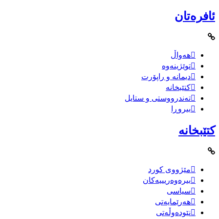
ئافرەتان
هەواڵ
توێژینەوە
دیمانە و راپۆرت
کتێبخانە
تەندرووستی و ستایل
بیروڕا
کتێبخانە
مێژووى کورد
بیرەوەریییەکان
سیاسى
هەرێمایەتی
نێودەوڵەتی