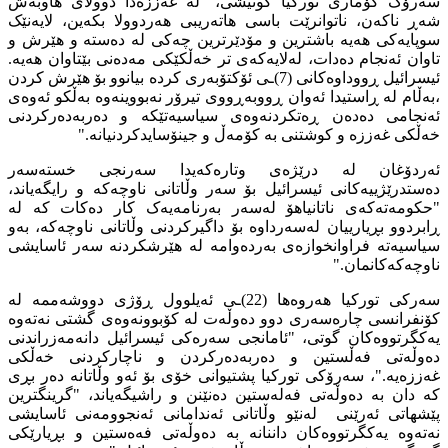
سەرۆک کۆماری تورکیا گوتیشی، "لە غەززەدا دوولای هاوبەش
شەڕ ناکەن، ناتوانرێت باسی هاتەریبی هەردوولا بکەین، لایەنێک
سوپایەکی هەیە باشترین و مۆدێرترین چەکی لە دەستە و هێرش و
تاوان ئەنجام دەدات، لەلایەکەی تر خەڵکێکی مەدەنی بێتاوان هەیە.
ئیسرائیل ڕووداوەکانی (7)ـی ئۆکتۆبەری کردە بیانوو بۆ هێرش کردن
،بەڵام لە ڕاستیدا ئەوان ڕووبەڕووی تیرۆر نەبووینەوە بەڵکو ئەوەی
ئەنجامی دەدەن ڕەتکردنەوەی سیاسیەتێکە و دەربەدەرکردنی
خەڵکی غەززە و کوشتنی بە کۆمەڵ و جینۆسایدکردنیانە."
ئەردۆغان لە درێژەی وتارەکەیدا سەرنجی خستەسەر
دەستدرێژییەکانی ئیسرائیل بۆ سەر وڵاتانی ناوچەکە و رایگەیاند،
"حکومەتەکەی ناتانیاهۆ لەسەر بەرنامەیەک کار دەکات کە لە
ڕابردوو بڕیارییان لەسەرداوە بۆ داگیرکردنی وڵاتانی ناوچەکە، بەو
سیاسیەتە فراوانخوازەی بەردەوامە لە هێرشکردنە سەر ئاسایشی
ناوچەکەکانمان."
سەرکی تورکیا هەروەها (22)ـی ئەیلوول ڕۆژی دووشەممە لە
کۆنفرانسی چارەسەری دوو دەوڵەت لە کۆبوونەوەی گشتی نەتەوە
یەکگرتووەکان گوتی، "ئامانجی سەرەکی ئیسرائیل دانەمەزراندنی
دەوڵەتی فەڵستین و دەربەدەرکردن و ناچارکردنی خەڵکی
غەززەیە."، سەرۆکی تورکیا پشتیوانی خۆی بۆ ئەو وڵاتانە دەر بڕی
کە دان بە دەوڵەتی فەلەستین دەنێنن و راشیگەیاند، "گرینگترین
پێشهاتی ئەرێنی لەنێو وڵاتانی ئەندامانی ئەنجوومەنی ئاسایشی
نەتەوە یەکگرتووەکان داننانە بە دەوڵەتی فەەستین و بڕیارێکی