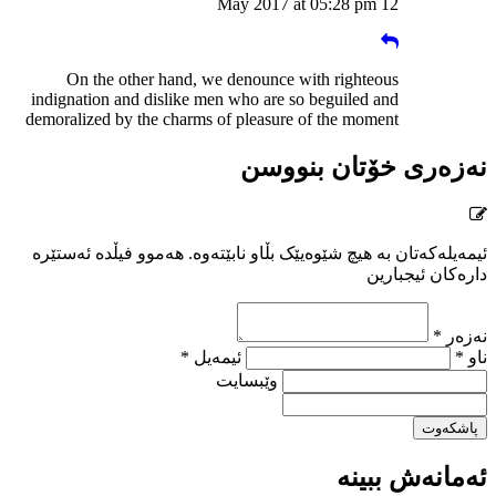
12 May 2017 at 05:28 pm
On the other hand, we denounce with righteous
indignation and dislike men who are so beguiled and
demoralized by the charms of pleasure of the moment
نەزەری خۆتان بنووسن
ئیمەیلەکەتان بە هیچ شێوەیێک بڵاو نابێتەوە. هەموو فیڵدە ئەستێرە
دارەکان ئیجبارین
نەزەر *
ناو *
ئیمەیل *
وێبسایت
پاشکەوت
ئەمانەش ببینە