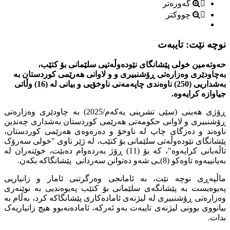
گەورەتر
چووکتر
نوچە نێت: تایبەت
حەوتەمین خولی پێشانگای نێودەوڵەتیی سلێمانی بۆ كتێب،
بەچاودێری وەزارەتی ڕۆشنبیری و و لاوانی هەرێمی كوردستان بە
بەشداریی (250) ناوەندی چاپەمەنی ناوخۆیی و بیانی لە (16) وڵاتی
جیاوازە كرایەوە.
ڕۆژی هەینی (سێی تشرینی یەكەم/2025) بە چاودێری وەزارەتی
ڕۆشنبیری و لاوانی حکومەتی هەرێمی کوردستان بەشداری چەندین
ناوەند و دەزگای چاپ لە ناوخۆ و دەرەوەی هەرێمی کوردستان،
پێشانگای نێودەوڵەتی سلێمانی بۆ کتێب، لە ژێر ناوی "خولی سەرۆک
تاڵەبانی کرایەوە"، كە بۆ (11) ڕۆژ بەردەوام دەبێت، خوێنەران لە
بەیانییەوە تاوەكو (8)ـی شەو دەتوانن سەردانی پێشانگاكە بكەن.
ماڵپەڕی نوچە نێت، بە ئامانجی وەرگرتنی ئامار و زانیاریی
پەیوەیست بە پێشانگەی سلێمانی بۆ كتێب پەیوەندیی بە نوێنەری
وەزارەتی ڕۆشنبیری لە لیژنەی ئامادەکاری پێشانگاكە کرد، بەڵام بە
بیانووی بوونی لیژنەی تایبەت بەو ئەرکە، ئامادەنەبوو هیچ زانیاریەک
بدات.