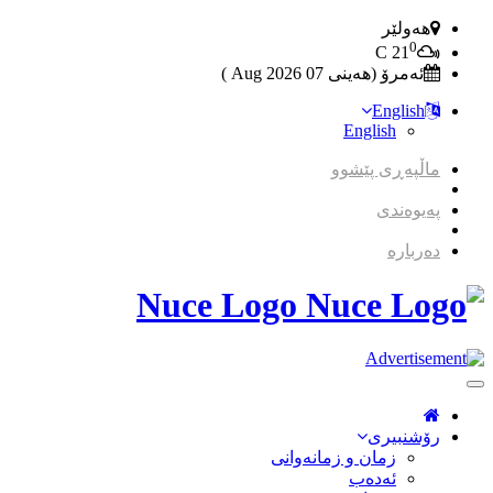
هەولێر
0
C
21
ئەمرۆ (هەینی 07 2026 Aug )
English
English
ماڵپەڕی پێشوو
پەیوەندی
دەربارە
Nuce Logo
Toggle
Navigation
رۆشنبیری
زمان و زمانه‌وانی
ئەدەب