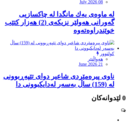
July 2026 08
لە ماوەی یەك مانگدا لە چاکسازیی
گەورانی هەولێر نزیكەی (2) هەزار كتێب
خوێندراوەتەوە
کولتوور
هەواڵنێر
June 2026 21
ناوی پیرەمێردی شاعیر دوای تێپەڕبوونی
لە (159) ساڵ بەسەر لەدایكبوونی دا
0 لێدوانەکان