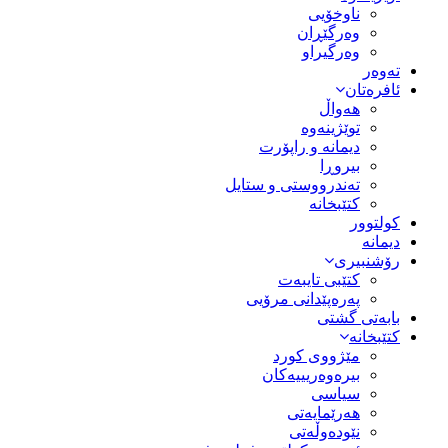
ناوخۆیی
وەرگێڕان
وەرگیراو
تەوەر
ئافرەتان
هەواڵ
توێژینەوە
دیمانە و راپۆرت
بیروڕا
تەندرووستی و ستایل
کتێبخانە
کولتوور
دیمانە
رۆشنبیری
کتێبی تایبەت
پەرەپێدانی مرۆیی
بابەتی گشتی
کتێبخانە
مێژووى کورد
بیرەوەریییەکان
سیاسى
هەرێمایەتی
نێودەوڵەتی