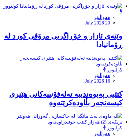
کولتوور
هەواڵنێر
July 2026 20
وێنەی ئازار و خۆڕاگریی مرۆڤی كورد لە
ڕۆمانیادا
کولتوور
هەواڵنێر
July 2026 16
کتێبى پەیوەندییە تەلەفۆنییەکانى هێنرى
کیسەنجەر بڵاودەکرێتەوە
کولتوور
هەواڵنێر