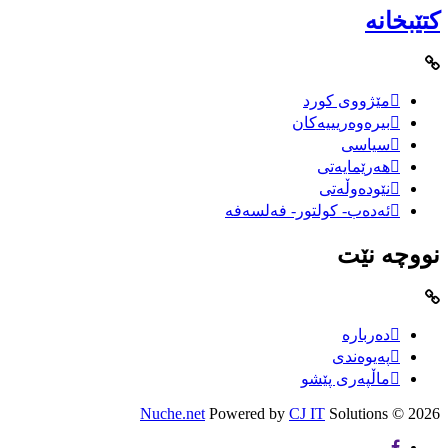
کتێبخانە
مێژووى کورد
بیرەوەریییەکان
سیاسى
هەرێمایەتی
نێودەوڵەتی
ئەدەب- کولتور- فەلسەفە
نووچە نێت
دەربارە
پەیوەندی
ماڵپەری پێشو
Nuche.net
Powered by
CJ IT
Solutions
2026 ©