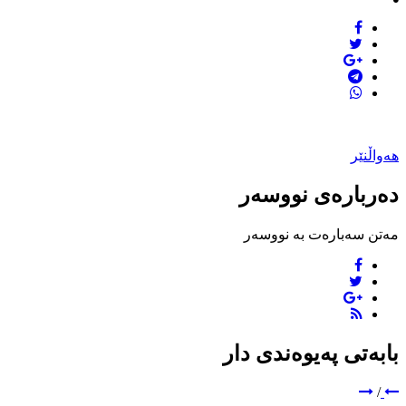
هەواڵنێر
دەربارەی نووسەر
مەتن سەبارەت بە نووسەر
بابەتی پەیوەندی دار
/