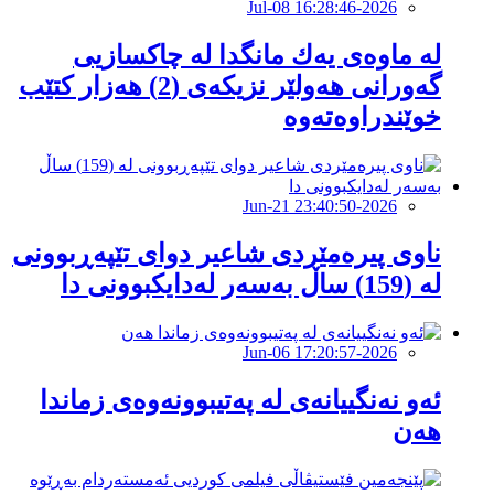
2026-Jul-08 16:28:46
لە ماوەی یەك مانگدا لە چاکسازیی
گەورانی هەولێر نزیكەی (2) هەزار كتێب
خوێندراوەتەوە
2026-Jun-21 23:40:50
ناوی پیرەمێردی شاعیر دوای تێپەڕبوونی
لە (159) ساڵ بەسەر لەدایكبوونی دا
2026-Jun-06 17:20:57
ئەو نەنگییانەی لە پەتیبوونەوەی زماندا
هەن