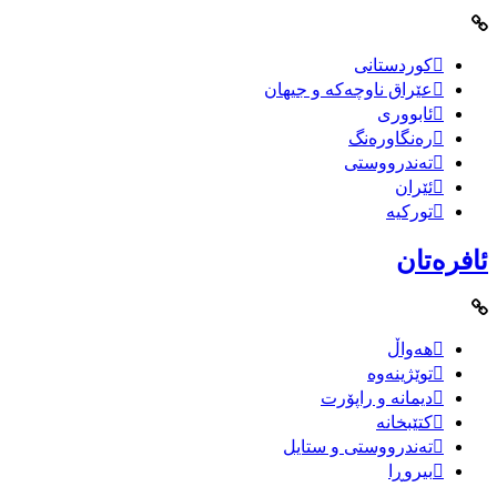
کوردستانی
عێراق ناوچەکە و جیهان
ئابووری
رەنگاورەنگ
تەندرووستی
ئێران
تورکیە
ئافرەتان
هەواڵ
توێژینەوە
دیمانە و راپۆرت
کتێبخانە
تەندرووستی و ستایل
بیروڕا