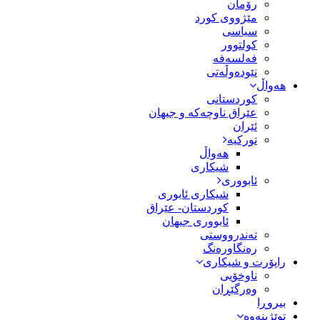
رۆمان
مێژووى کورد
سیاسى
کولتوور
فەلسەفە
نێودەوڵەتی
هەواڵ
کوردستانی
عێراق ناوچەکە و جیهان
ئێران
تورکیە
هەواڵ
شیکاری
ئابووری
شیکاری ئابوری
کوردستان- عێراق
ئابووری جیهان
تەندرووستی
رەنگاورەنگ
راپۆرت و شیکاری
ناوخۆیی
وەرگێڕان
بیروڕا
توێژینەوە