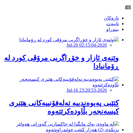
تازەکان
تایبەت
بیندراو
2026-Jul-20 02:15:04
وێنەی ئازار و خۆڕاگریی مرۆڤی كورد لە
ڕۆمانیادا
2026-Jul-16 23:20:53
کتێبى پەیوەندییە تەلەفۆنییەکانى هێنرى
کیسەنجەر بڵاودەکرێتەوە