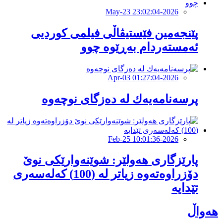
2026-May-23 23:02:04
پێنجەمین فێستیڤاڵی فیلمی کوردیی
ئەمستەردام بەڕێوە چوو
2026-Apr-03 01:27:04
پرسەنامەیەك لە دەزگای نوچەوە
2026-Feb-25 10:01:36
پارێزگاری هەولێر: شوێنەوارێكی نوێ
دۆزراوەتەوە زیاتر لە (100) كەلەسەری
تێدایە
هەواڵ