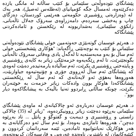
پێشانگای نێودەوڵەتی سلێمانی بۆ کتێب ساڵانە لە مانگی یازدە
دەكرێتەوە، ئەمساڵ جگە کۆمپانیای (ئەطلەس ئەصیل)، هەر یەك
لە (وەزارەتی ڕۆشبیری حکومەتی هەرێمی کوردستان، دەزگای
چاپ و پەخشی سەردەم، دامەزراوەی سەرۆک جەلال تاڵەبانی،
زانکۆی سلێمانی)، بەشداربوونە لە رێكخستن و ئامادەكردنی
پێشانگاكە
د. هەرێم عوسمان گوتەبێژی حەوتەمین خولی پێشانگای نێودەوڵەتی
سلێمانی بۆ کتێب بە نوچەنێتی ڕاگەیاند: ''هۆکاری پێشخستنی خولی
ئەم ساڵ بۆ بەو مەبەستەیە تا لەگەڵ یادی وەفاتی سەرۆک تاڵەبانی
بگونجێنرێت، تا لەم ڕێگەیەوە خزمەتێکی زیاتر بە کایەی ڕۆشنبیری
و پایتەختی ڕۆشنبیری بکرێت، ئەم ساڵیادە یارمەتیدەر دەبێت لەوەی
کە پێشانگای ئەم ساڵ لەڕووی جۆری و چۆنیەتیەوە جیاوازبێت،
هەوروەها بەهۆی ئەو لایەنانەی کە ئەم ساڵ لە ڕێکخستنی
پێشانگاکەدا هاوکار بوون وادەکات زیاتر خزمەت بە خوێنەران
بکرێت، چونکە ساڵانی ڕابردوو تەنیا باڵیەک بە پیشانگاکەوە دیار
بوو''.
د. هەرێم عوسمان دەربارەی ئەو چالاكیانەی لە ماوەی پێشانگای
سلێمانی بەڕێوە دەچێت زیاتر ڕوونیكردەوە، "زیاتر لە (35) چالاکی
زانستی و ڕۆشنبیری و دیبەیت و گفتوگۆ و پانێڵ ... تاد بەڕێوە
دەچن"، هەروەها ئاماژەی بەوەدا، بۆ ئەم ساڵ ئەو دەزگایانەی بە
هەر هۆکارێک نەیانتوانیوە ئامادەبن، ئێمە سەردانمان کردوون و
کتێبەکانمان لە باشترین ناوەندە عەرەبی و فارسیەکان کڕیوەتەوە،