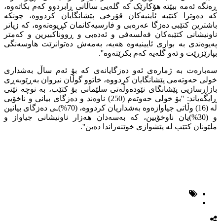
ڕەنگە ئەمە ببێتە هۆکارێک کە گلەیی ساڵانی ڕابردوو کەم بکاتەوە،
کە دەوترا کتێبە ئاینیەکان قۆرخی پێشانگایان کردووە، چونکە
باشترین کتێبی دەزگا عەرەبی و فارسیەکانمان کڕیوەتەوە، کە زیاتر
ناونیشانی کتێبەکان فەلسەفی و ئەدەبی و ڕووناکبیرین و کەمتر
پەیوەندی بە بواری ئایینیەوە هەیە، بەمەش دەتوانرێت هاوسەنگی
بپارێزرێت و ئەو گلەیە کەم بکرێتەوە''.
سەبارەت بە ژمارەی ئەو دەزگایانەی کە بۆ ئەم ساڵ بەشداری
خولی حەوتەمی پێشانگایان کردووە، خاتوو گوڵان نیروان بەڕێوبەڕی
بازاڕسازیی پێشانگای نێودەوڵەتی سلێمانی بۆ کتێب، بە نوچە نێتی
ڕایگەیاند: ''بۆ خولی حەوتەم (250) ناوەند و دەزگای بیانی و ناخۆیی
لە (16) وڵاتی جیاوازەوە بەشداریان کردووە، (70%)ـی دەزگای بیانین
و (30%)یان ناوخۆیین، کە بەسەدان هەزار ناونیشانی جیاواز و
ملێونان کتێب لە پێشوازی خوێنەراندا دەبن''.