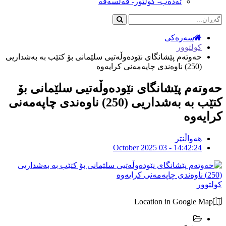
ئەدەب- کولتور- فەلسەفە
سەرەکی
کولتوور
حەوتەم پێشانگای نێودەوڵەتیی سلێمانی بۆ كتێب بە بەشداریی
(250) ناوەندی چاپەمەنی كرایەوە
حەوتەم پێشانگای نێودەوڵەتیی سلێمانی بۆ
كتێب بە بەشداریی (250) ناوەندی چاپەمەنی
كرایەوە
هەواڵنێر
October 2025 03 - 14:42:24
کولتوور
Location in Google Map