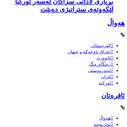
بڕیاری لادانی سزاكان لەسەر توركیا
لێكەوتەی ستراتیژی دەبێت
هەواڵ
کوردستانی
عێراق ناوچەکە و جیهان
ئابووری
رەنگاورەنگ
تەندرووستی
ئێران
تورکیە
ئافرەتان
هەواڵ
توێژینەوە