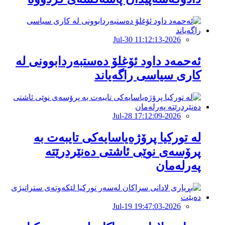
2026-Jul-30 11:12:13
ئەحمەد داود ئۆغلۆ دەستبەردابوونی لە
كاری سیاسی راگەیاند
2026-Jul-28 17:12:09
لە تورکیا پرۆژەیاسایەكی تایبەت بە
پرۆسەی نوێی ئاشتی دەنێردرێتە
پەرلەمان
2026-Jul-19 19:47:03