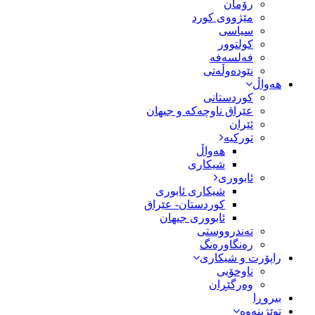
رۆمان
مێژووى کورد
سیاسى
کولتوور
فەلسەفە
نێودەوڵەتی
هەواڵ
کوردستانی
عێراق ناوچەکە و جیهان
ئێران
تورکیە
هەواڵ
شیکاری
ئابووری
شیکاری ئابوری
کوردستان- عێراق
ئابووری جیهان
تەندرووستی
رەنگاورەنگ
راپۆرت و شیکاری
ناوخۆیی
وەرگێڕان
بیروڕا
توێژینەوە