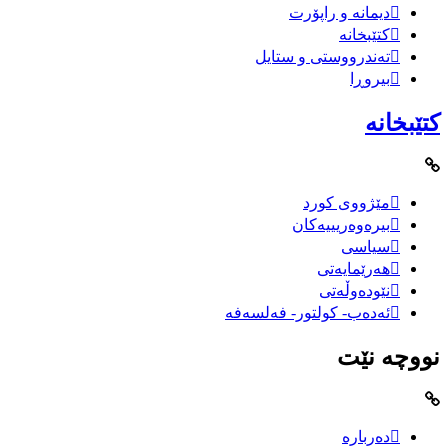
دیمانە و راپۆرت
کتێبخانە
تەندرووستی و ستایل
بیروڕا
کتێبخانە
مێژووى کورد
بیرەوەریییەکان
سیاسى
هەرێمایەتی
نێودەوڵەتی
ئەدەب- کولتور- فەلسەفە
نووچە نێت
دەربارە