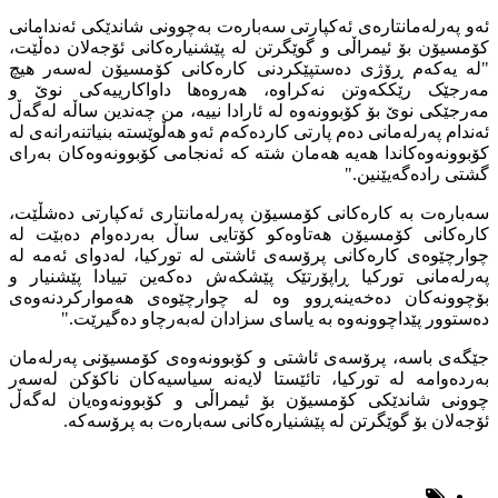
ئەو پەرلەمانتارەی ئەکپارتی سەبارەت بەچوونی شاندێکی ئەندامانی
کۆمسیۆن بۆ ئیمراڵی و گوێگرتن لە پێشنیارەکانی ئۆجەلان دەڵێت،
"لە یەکەم ڕۆژی دەستپێکردنی کارەکانی کۆمسیۆن لەسەر هیچ
مەرجێک رێککەوتن نەکراوە، هەروەها داواکارییەکی نوێ و
مەرجێکی نوێ بۆ کۆبوونەوە لە ئارادا نییە، من چەندین ساڵە لەگەڵ
ئەندام پەرلەمانی دەم پارتی کاردەکەم ئەو هەڵوێستە بنیاتنەرانەی لە
کۆبوونەوەکاندا هەیە هەمان شتە کە ئەنجامی کۆبوونەوەکان بەرای
گشتی رادەگەیێنین."
سەبارەت بە کارەکانی کۆمسیۆن پەرلەمانتاری ئەکپارتی دەشڵێت،
کارەکانی کۆمسیۆن هەتاوەکو کۆتایی ساڵ بەردەوام دەبێت لە
چوارچێوەی کارەکانی پرۆسەی ئاشتی لە تورکیا، لەدوای ئەمە لە
پەرلەمانی تورکیا ڕاپۆرتێک پێشکەش دەکەین تییادا پێشنیار و
بۆچوونەکان دەخەینەڕوو وە لە چوارچێوەی هەموارکردنەوەی
دەستوور پێداچوونەوە بە یاسای سزادان لەبەرچاو دەگیرێت."
جێگەی باسە، پرۆسەی ئاشتی و کۆبوونەوەی کۆمسیۆنی پەرلەمان
بەردەوامە لە تورکیا، تائێستا لایەنە سیاسیەکان ناکۆکن لەسەر
چوونی شاندێکی کۆمسیۆن بۆ ئیمراڵی و کۆبوونەوەیان لەگەڵ
ئۆجەلان بۆ گوێگرتن لە پێشنیارەکانی سەبارەت بە پرۆسەکە.