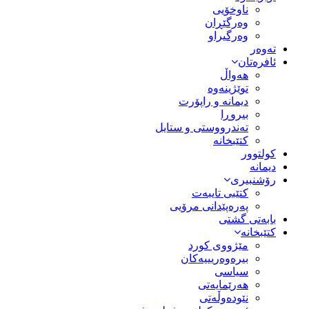
ناوخۆیی
وەرگێڕان
وەرگیراو
تەوەر
ئافرەتان
هەواڵ
توێژینەوە
دیمانە و راپۆرت
بیروڕا
تەندرووستی و ستایل
کتێبخانە
کولتوور
دیمانە
رۆشنبیری
کتێبی تایبەت
پەرەپێدانی مرۆیی
بابەتی گشتی
کتێبخانە
مێژووى کورد
بیرەوەریییەکان
سیاسى
هەرێمایەتی
نێودەوڵەتی