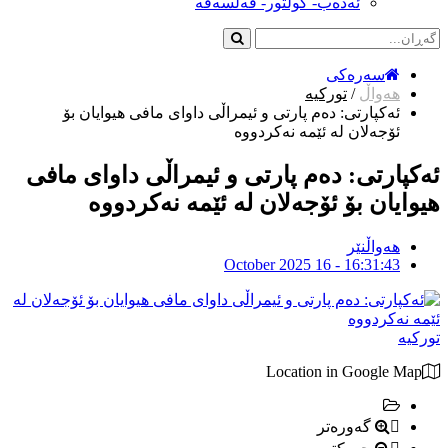
ئەدەب- کولتور- فەلسەفە
سەرەکی
هەواڵ
/
تورکیە
ئەکپارتی: دەم پارتی و ئیمراڵی داوای مافی هیوایان بۆ
ئۆجەلان لە ئێمە نەکردووە
ئەکپارتی: دەم پارتی و ئیمراڵی داوای مافی
هیوایان بۆ ئۆجەلان لە ئێمە نەکردووە
هەواڵنێر
October 2025 16 - 16:31:43
تورکیە
Location in Google Map
گەورەتر