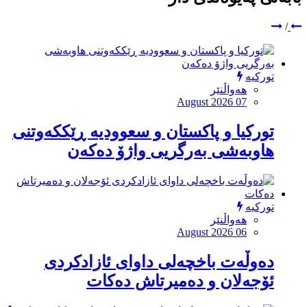
/
تورکیە
هەواڵنێر
August 2026 07
تورکیا و پاکستان و سعوودیە ڕێککەوتنی
هاوبەشی بەرگریی واژۆ دەکەن
تورکیە
هەواڵنێر
August 2026 06
دەوڵەت باخچەلی داوای ئازادکردی
ئۆجەلان و دەمیرتاش دەکات