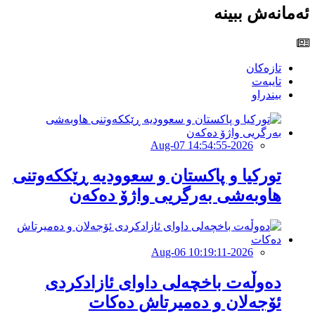
ئەمانەش ببینە
تازەکان
تایبەت
بیندراو
2026-Aug-07 14:54:55
تورکیا و پاکستان و سعوودیە ڕێککەوتنی
هاوبەشی بەرگریی واژۆ دەکەن
2026-Aug-06 10:19:11
دەوڵەت باخچەلی داوای ئازادکردی
ئۆجەلان و دەمیرتاش دەکات