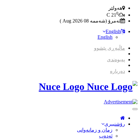
هەولێر
0
C
21
ئەمرۆ (شەممە 08 2026 Aug )
English
English
ماڵپەڕی پێشوو
پەیوەندی
دەربارە
Nuce Logo
Toggle
Navigation
رۆشنبیری
زمان و زمانه‌وانی
ئەدەب