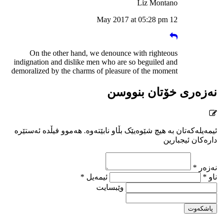
Liz Montano
12 May 2017 at 05:28 pm
On the other hand, we denounce with righteous
indignation and dislike men who are so beguiled and
demoralized by the charms of pleasure of the moment
نەزەری خۆتان بنووسن
ئیمەیلەکەتان بە هیچ شێوەیێک بڵاو نابێتەوە. هەموو فیڵدە ئەستێرە
دارەکان ئیجبارین
نەزەر *
ناو *
ئیمەیل *
وێبسایت
پاشکەوت