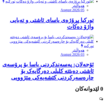
تورکیە
هەواڵنێر
August 2026 05
توركیا پڕۆژەی یاسای ئاشتی و تەبایی
واژۆ دەكات
تورکیە
هەواڵنێر
August 2026 03
ئۆجەلان: پەسەندکردنی یاسا بۆ پرۆسەی
ئاشتی دەبێتە کلیلی دەرگایەک بۆ
چارەسەرکردنی کێشەیەکی مێژوویى
0 لێدوانەکان