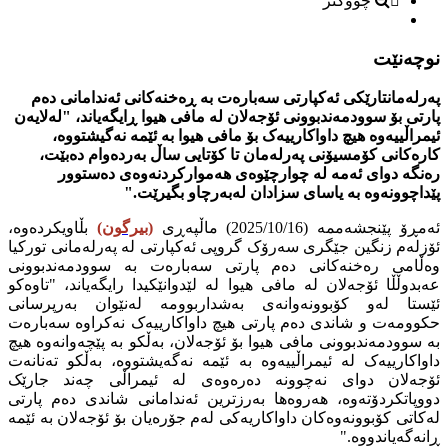
چووکتر
نوچەنێت
پەرلەمانتارێکی ئەکپارتی سەبارەت بە ڕەخنەکانی ئەندامانی دەم
پارتی بۆ سوودمەندبوونی ئۆجەلان لە مافی هیوا ڕایگەیاند، "لەلایەن
ئیمراڵییەوە هیچ داواکارییەک بۆ مافی هیوا بە ئێمە نەگیشتووە،
کارەکانی کۆمسیۆنی پەرلەمان تا کۆتایی ساڵ بەردەوام دەبێت،
رەنگە دوای ئەمە لە چوارچێوەی هەموارکردنەوەی دەستوور
پێداچوونەوە بە یاسای سزادان لەبەرچاو بگیرێت."
ئەمڕۆ پێنجشەممە (2025/10/16) ماڵپەڕی
(
بیرگون
)
بڵاویکردەوە،
ئۆزلەم زنگین جێگری سەرۆک گروپی ئەکپارتی لە پەرلەمانی تورکیا
وەڵامی رەخنەکانی دەم پارتی سەبارەت بە سوودمەندبوونی
عەبدوڵڵا ئۆجەلان لە مافی هیوا لە لێدوانێکیدا رایگەیاند، "تاوەکو
ئێستا لەو کۆبوونەوانەی بەشداربوومە لەنێوان بەرپرسانی
حکوومەت و شاندی دەم پارتی هیچ داواکارییەک نەکراوە سەبارەت
بە سوودمەندبوونی مافی هیوا بۆ ئۆجەلان، بەڵکو بە پێچەوانەوە هیچ
داواکارییەک لە ئیمراڵییەوە بە ئێمە نەگەیشتووە، بەڵکو تەنانەت
ئۆجەلان دوای نەچوونە دەرەوەی لە ئیمراڵی چەند جارێک
دووپاتکردۆتەوە، هەروەها بەرزترین ئەندامانی شاندی دەم پارتی
لەکاتی کۆبوونەوەکان داواکاریەکی لەم جۆرەیان بۆ ئۆجەلان بە ئێمە
ڕانەگەیاندووە."