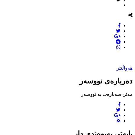
هەواڵنێر
دەربارەی نووسەر
مەتن سەبارەت بە نووسەر
بابەتی پەیوەندی دار