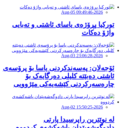
2026-Aug-05 09:49:46
توركیا پڕۆژەی یاسای ئاشتی و تەبایی
واژۆ دەكات
2026-Aug-03 23:06:28
ئۆجەلان: پەسەندکردنی یاسا بۆ پرۆسەی
ئاشتی دەبێتە کلیلی دەرگایەک بۆ
چارەسەرکردنی کێشەیەکی مێژوویى
2026-Aug-02 15:50:25
لە نوێترین راپرسیدا پارتی
دادوگەشەپێدان پاشەكشەی كردووە