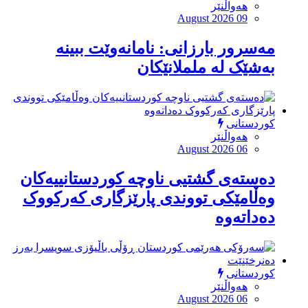
هەواڵنێر
August 2026 09
مەسرور بارزانی: نامانەوێت ببینە
بەشێک لە ململانێکان
کوردستانی
هەواڵنێر
August 2026 06
دەستەی گشتیی ناوچە کوردستانییەکان
وەڵامێکی تووندی پارێزگاری کەرکووک
دەداتەوە
کوردستانی
هەواڵنێر
August 2026 06