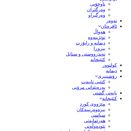
ناوخۆیی
وەرگێڕان
وەرگیراو
تەوەر
ئافرەتان
هەواڵ
توێژینەوە
دیمانە و راپۆرت
بیروڕا
تەندرووستی و ستایل
کتێبخانە
کولتوور
دیمانە
رۆشنبیری
کتێبی تایبەت
پەرەپێدانی مرۆیی
بابەتی گشتی
کتێبخانە
مێژووى کورد
بیرەوەریییەکان
سیاسى
هەرێمایەتی
نێودەوڵەتی