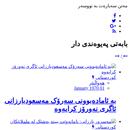
مەتن سەبارەت بە نووسەر
بابەتی پەیوەندی دار
/
کوردستانی
هەواڵنێر
January 1970 01
بە ئامادەبوونی سەرۆک مەسعودبارزانی
ئاگری نەورۆز کرایەوە
کوردستانی