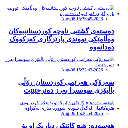
2026-Aug-06 15:36:49
دەستەی گشتیی ناوچە کوردستانییەکان
وەڵامێکی تووندی پارێزگاری کەرکووک
دەداتەوە
2026-Aug-06 15:32:42
سەرۆكی هەرێمی كوردستان ڕۆڵی
باڵیۆزی سویسرا بەرز دەنرخێنێت
2026-Aug-06 15:30:54
هەسەدە: هیچ کاتێکی دیاریکراو بۆ