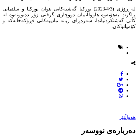
لە ڕۆژی (2023/4/3) تورکیا گەشتەکانی نێوان تورکیا و سلێمانی
ڕاگرت بەهۆیەوە هاووڵاتییان دووچاری گرفتی زۆر دەبوونەوە لە
کاتی گەشتکردنیاندا، سەرەڕای زیانە مادییەکانی فڕۆکەخانەکە و
کۆمپانیاکان.
هەواڵنێر
دەربارەی نووسەر