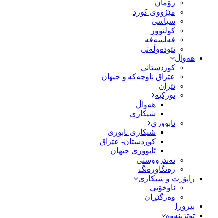
رۆمان
مێژووى کورد
سیاسى
کولتوور
فەلسەفە
نێودەوڵەتی
هەواڵ
کوردستانی
عێراق ناوچەکە و جیهان
ئێران
تورکیە
هەواڵ
شیکاری
ئابووری
شیکاری ئابوری
کوردستان- عێراق
ئابووری جیهان
تەندرووستی
رەنگاورەنگ
راپۆرت و شیکاری
ناوخۆیی
وەرگێڕان
بیروڕا
توێژینەوە