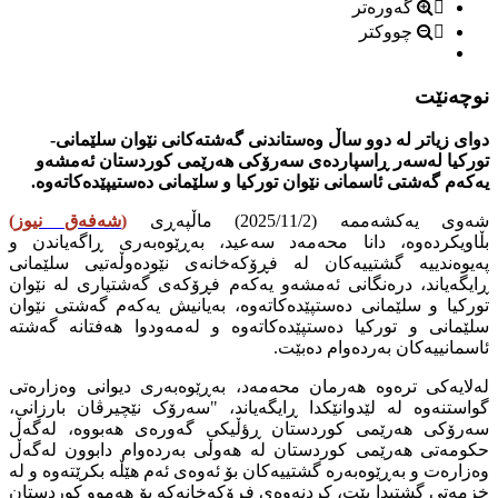
گەورەتر
چووکتر
نوچەنێت
دوای زیاتر لە دوو ساڵ وەستاندنی گەشتەکانی نێوان سلێمانی-
تورکیا لەسەر ڕاسپاردەی سەرۆکی هەرێمی کوردستان ئەمشەو
یەکەم گەشتی ئاسمانی نێوان تورکیا و سلێمانی دەستیپێدەکاتەوە.
شەوی یەکشەممە (2025/11/2) ماڵپەڕی
(
شەفەق نیوز
)
بڵاویکردەوە، دانا محەمەد سەعید، بەڕێوەبەری ڕاگەیاندن و
پەیوەندییە گشتییەکان لە فڕۆکەخانەی نێودەوڵەتیی سلێمانی
ڕایگەیاند، درەنگانی ئەمشەو یەکەم فڕۆکەی گەشتیاری لە نێوان
تورکیا و سلێمانی دەستپێدەکاتەوە، بەیانیش یەکەم گەشتی نێوان
سلێمانی و تورکیا دەستپێدەکاتەوە و لەمەودوا هەفتانە گەشتە
ئاسمانییەکان بەردەوام دەبێت.
لەلایەکی ترەوە هەرمان محەمەد، بەڕێوەبەری دیوانی وەزارەتی
گواستنەوە لە لێدوانێکدا ڕایگەیاند، "سەرۆک نێچیرڤان بارزانی،
سەرۆکی هەرێمی کوردستان ڕؤڵیکی گەورەی هەبووە، لەگەڵ
حکومەتی هەرێمی کوردستان لە هەوڵی بەردەوام دابوون لەگەڵ
وەزارەت و بەڕێوەبەرە گشتییەکان بۆ ئەوەی ئەم هێڵە بکرێتەوە و لە
خزمەتی گشتیدا بێت، کردنەوەی فڕۆکەخانەکە بۆ هەموو کوردستان