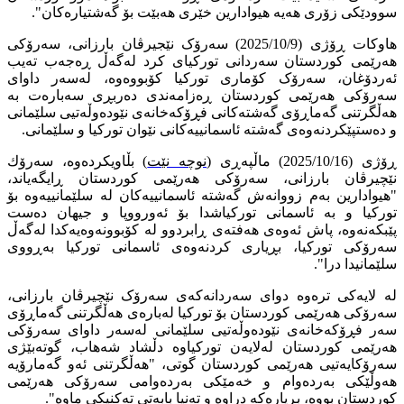
سوودێکی زۆری هەیە هیوادارین خێری هەبێت بۆ گەشتیارەکان".
هاوكات ڕۆژی (2025/10/9) سەرۆک نێجیرڤان بارزانی، سەرۆکی
هەرێمی کوردستان سەردانی تورکیای کرد لەگەڵ ڕەجەب تەیب
ئەردۆغان، سەرۆک کۆماری تورکیا کۆبووەوە، لەسەر داوای
سەرۆکی هەرێمی کوردستان ڕەزامەندی دەربڕی سەبارەت بە
هەڵگرتنی گەماڕۆی گەشتەکانی فڕۆکەخانەی نێودەوڵەتیی سلێمانی
و دەستپێکردنەوەی گەشتە ئاسمانییەکانی نێوان تورکیا و سلێمانی.
ڕۆژی (2025/10/16) ماڵپەڕی (
نوچە نێت
) بڵاویکردەوە، سەرۆك
نێچیرڤان بارزانی، سەرۆکی هەرێمی کوردستان ڕایگەیاند،
"هیوادارین به‌م زووانه‌ش گه‌شته‌ ئاسمانییه‌كان له‌ سلێمانییه‌وه‌ بۆ
توركیا و به‌ ئاسمانى توركیاشدا بۆ ئه‌ورووپا و جیهان ده‌ست
پێبكه‌نەوە‌، پاش ئه‌وه‌ى هه‌فته‌ى ڕابردوو له‌ كۆبوونه‌وه‌یەکدا له‌گه‌ڵ
سه‌رۆكی توركیا، بڕیارى كردنه‌وه‌ى ئاسمانى توركیا به‌ڕووى
سلێمانیدا درا".
لە لایەکی ترەوە دوای سەردانەکەی سەرۆک نێچیرڤان بارزانی،
سەرۆکی هەرێمی کوردستان بۆ تورکیا لەبارەی هەڵگرتنی گەماڕۆی
سەر فڕۆکەخانەی نێودەوڵەتیی سلێمانی لەسەر داوای سەرۆکی
هەرێمی کوردستان لەلایەن تورکیاوە دڵشاد شەهاب، گوتەبێژی
سەرۆکایەتیی هەرێمی کوردستان گوتی، "هەڵگرتنی ئەو گەمارۆیە
هەوڵێکی بەردەوام و خەمێکی بەردەوامی سەرۆکی هەرێمی
کوردستان بووە، بڕیارەکە دراوە و تەنیا بابەتی تەکنیکی ماوە".