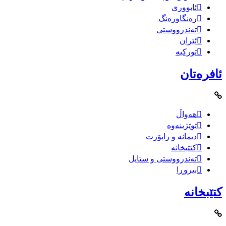
ئابووری
رەنگاورەنگ
تەندرووستی
ئێران
تورکیە
ئافرەتان
هەواڵ
توێژینەوە
دیمانە و راپۆرت
کتێبخانە
تەندرووستی و ستایل
بیروڕا
کتێبخانە