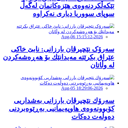
تێکەڵکردنەوەی هێزەکانمان لەگەڵ
سوپای سووریا دیاری نەکراوە
2026-Aug-06 15:15:12
سەرۆک نێچیرڤان بارزانی: نابێ خاكی
عێراق بكرێتە مەیدانێك بۆ هەڕەشەكردن
لە وڵاتان
2026-Aug-05 18:29:06
سەرۆك نێچیرڤان بارزانی بەشداریی
كۆبوونەوەی هاوپەیمانیی بەڕێوەبردنی
دەوڵەت دەكات