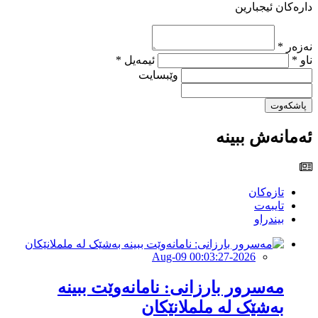
دارەکان ئیجبارین
نەزەر *
ناو *
ئیمەیل *
وێبسایت
پاشکەوت
ئەمانەش ببینە
تازەکان
تایبەت
بیندراو
2026-Aug-09 00:03:27
مەسرور بارزانی: نامانەوێت ببینە
بەشێک لە ململانێکان