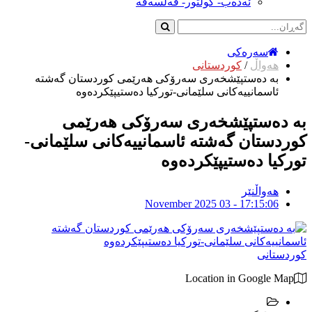
ئەدەب- کولتور- فەلسەفە
سەرەکی
هەواڵ
/
کوردستانی
بە دەستپێشخەری سەرۆکی هەرێمی کوردستان گەشتە
ئاسمانییەکانی سلێمانی-تورکیا دەستیپێکردەوە
بە دەستپێشخەری سەرۆکی هەرێمی
کوردستان گەشتە ئاسمانییەکانی سلێمانی-
تورکیا دەستیپێکردەوە
هەواڵنێر
November 2025 03 - 17:15:06
کوردستانی
Location in Google Map