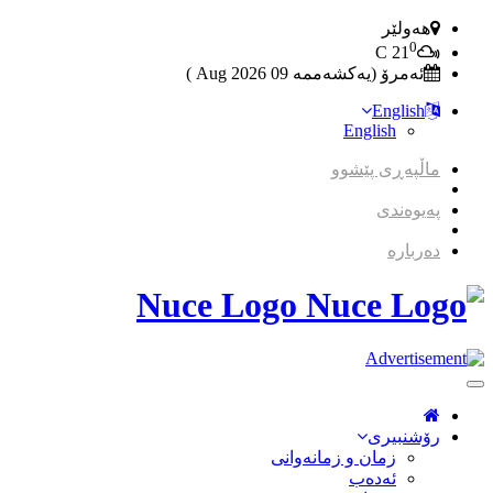
هەولێر
0
C
21
ئەمرۆ (یەکشەممە 09 2026 Aug )
English
English
ماڵپەڕی پێشوو
پەیوەندی
دەربارە
Nuce Logo
Toggle
Navigation
رۆشنبیری
زمان و زمانه‌وانی
ئەدەب