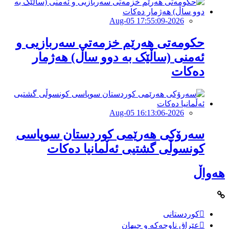
2026-Aug-05 17:55:09
حكومەتی هەرێم خزمەتی سەربازیی و
ئەمنی (ساڵێک بە دوو ساڵ) هەژمار
دەكات
2026-Aug-05 16:13:06
سەرۆکی هەرێمی کوردستان سوپاسى
کونسوڵی گشتیی ئەڵمانیا دەکات
هەواڵ
کوردستانی
عێراق ناوچەکە و جیهان