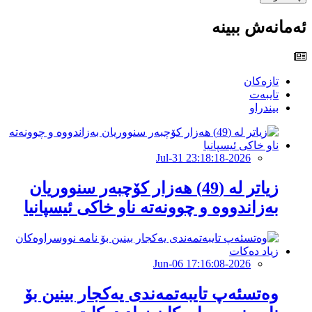
ئەمانەش ببینە
تازەکان
تایبەت
بیندراو
2026-Jul-31 23:18:18
زیاتر لە (49) هەزار کۆچبەر سنووریان
بەزاندووە و چوونەتە ناو خاکی ئیسپانیا
2026-Jun-06 17:16:08
وەتسئەپ تایبەتمەندی یەکجار بینین بۆ