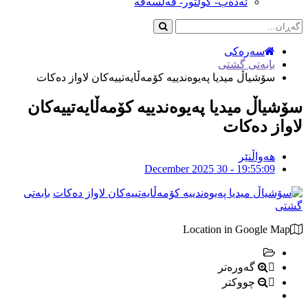
ئەدەب- کولتور- فەلسەفە
سەرەکی
بابەتی گشتی
سۆشیاڵ میدیا پەیوەندییە کۆمەڵایەتییەكان لاواز دەکات
سۆشیاڵ میدیا پەیوەندییە کۆمەڵایەتییەكان
لاواز دەکات
هەواڵنێر
December 2025 30 - 19:55:09
بابەتی
گشتی
Location in Google Map
گەورەتر
چووکتر