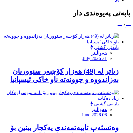
بابەتی پەیوەندی دار
/
بابەتی گشتی
هەواڵنێر
July 2026 31
زیاتر لە (49) هەزار کۆچبەر سنووریان
بەزاندووە و چوونەتە ناو خاکی ئیسپانیا
بابەتی گشتی
هەواڵنێر
June 2026 06
وەتسئەپ تایبەتمەندی یەکجار بینین بۆ