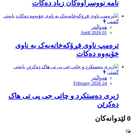
نامە نووسراوەکان زیاد دەکات
بابەتی
گشتی
هەواڵنێر
April 2026 01
ترەمپ ناوی فڕۆکەخانەیەک بە ناوی
خۆیەوە دەکات
بابەتی
گشتی
هەواڵنێر
February 2026 24
ژیری دەستکرد و چاتی جی پی تی هاک
دەکرێن
0 لێدوانەکان