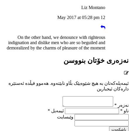
Liz Montano
12 May 2017 at 05:28 pm
On the other hand, we denounce with righteous
indignation and dislike men who are so beguiled and
demoralized by the charms of pleasure of the moment
نەزەری خۆتان بنووسن
ئیمەیلەکەتان بە هیچ شێوەیێک بڵاو نابێتەوە. هەموو فیڵدە ئەستێرە
دارەکان ئیجبارین
نەزەر *
ناو *
ئیمەیل *
وێبسایت
پاشکەوت