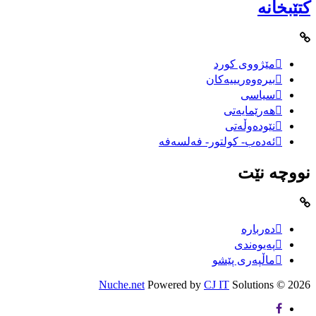
کتێبخانە
مێژووى کورد
بیرەوەریییەکان
سیاسى
هەرێمایەتی
نێودەوڵەتی
ئەدەب- کولتور- فەلسەفە
نووچە نێت
دەربارە
پەیوەندی
ماڵپەری پێشو
Nuche.net
Powered by
CJ IT
Solutions
2026 ©