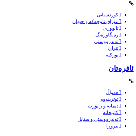
کوردستانی
عێراق ناوچەکە و جیهان
ئابووری
رەنگاورەنگ
تەندرووستی
ئێران
تورکیە
ئافرەتان
هەواڵ
توێژینەوە
دیمانە و راپۆرت
کتێبخانە
تەندرووستی و ستایل
بیروڕا