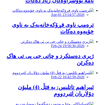
نامە نووسراوەکان زیاد دەکات
2026-Apr-01 23:14:57
ترەمپ ناوی فڕۆکەخانەیەک بە ناوی
خۆیەوە دەکات
2026-Feb-24 19:56:30
ژیری دەستکرد و چاتی جی پی تی هاک
دەکرێن
2026-Feb-22 16:42:59
ئیبراهیم تاتلیس: بە فێڵ (4) ملیۆن
دۆلاریان لێبردووم