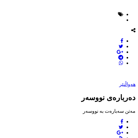
هەواڵنێر
دەربارەی نووسەر
مەتن سەبارەت بە نووسەر