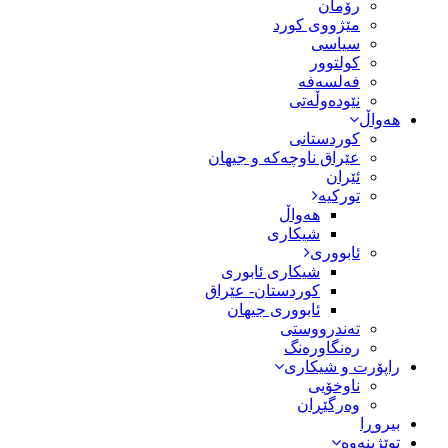
رۆمان
مێژووى کورد
سیاسى
کولتوور
فەلسەفە
نێودەوڵەتی
هەواڵ
کوردستانی
عێراق ناوچەکە و جیهان
ئێران
تورکیە
هەواڵ
شیکاری
ئابووری
شیکاری ئابوری
کوردستان- عێراق
ئابووری جیهان
تەندرووستی
رەنگاورەنگ
راپۆرت و شیکاری
ناوخۆیی
وەرگێڕان
بیروڕا
توێژینەوە