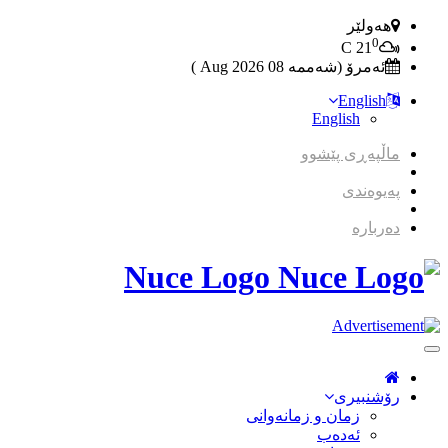
هەولێر
0
C
21
ئەمرۆ (شەممە 08 2026 Aug )
English
English
ماڵپەڕی پێشوو
پەیوەندی
دەربارە
Nuce Logo
Toggle
Navigation
رۆشنبیری
زمان و زمانه‌وانی
ئەدەب