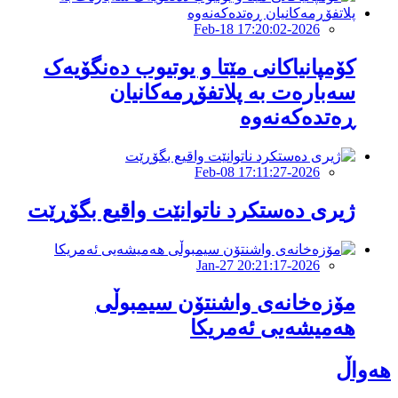
2026-Feb-18 17:20:02
كۆمپانیاكانی مێتا و یوتیوب دەنگۆیەک
سەبارەت بە پلاتفۆڕمەکانیان
ڕەتدەکەنەوە
2026-Feb-08 17:11:27
ژیری دەستکرد ناتوانێت واقیع بگۆڕێت
2026-Jan-27 20:21:17
مۆزەخانەی واشنتۆن سیمبوڵی
هەمیشەیی ئەمریکا
هەواڵ