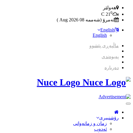
هەولێر
0
C
21
ئەمرۆ (شەممە 08 2026 Aug )
English
English
ماڵپەڕی پێشوو
پەیوەندی
دەربارە
Nuce Logo
Toggle
Navigation
رۆشنبیری
زمان و زمانه‌وانی
ئەدەب