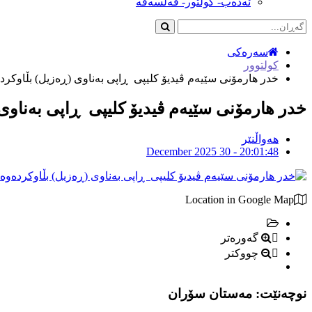
ئەدەب- کولتور- فەلسەفە
سەرەکی
کولتوور
خدر هارمۆنی سێیەم ڤیدیۆ کلیپی ڕاپی بەناوی (ڕەزیل) بڵاوکرد
خدر هارمۆنی سێیەم ڤیدیۆ کلیپی ڕاپی بەناوی
هەواڵنێر
December 2025 30 - 20:01:48
Location in Google Map
گەورەتر
چووکتر
نوچەنێت: مەستان سۆران