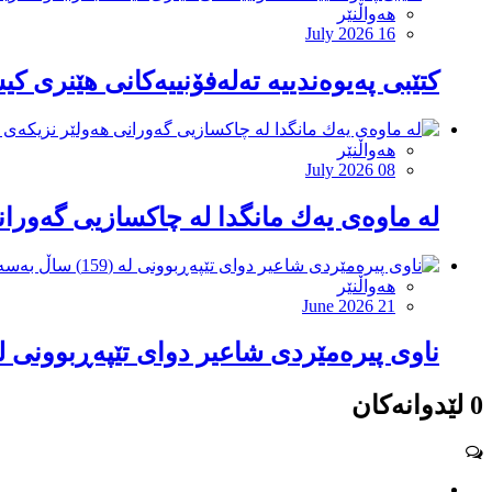
هەواڵنێر
July 2026 16
کتێبى پەیوەندییە تەلەفۆنییەکانى هێنرى ک
هەواڵنێر
July 2026 08
لە ماوەی یەك مانگدا لە چاکسازیی گەورانی هەولێر نزیكەی (2)
هەواڵنێر
June 2026 21
ناوی پیرەمێردی شاعیر دوای تێپەڕبوونی لە (159) ساڵ بەسەر لەدایكبوون
0 لێدوانەکان