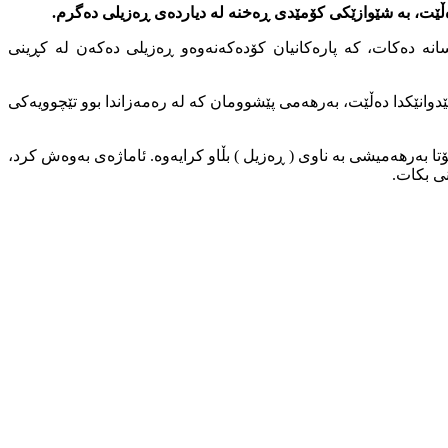
 دەڵێت، بە شێوازێكی كۆمێدی ڕەخنە لە دیاردەی ڕەزیلی دەگرم.
سانە دەكات، کە پارەکانیان کۆدەکەنەوەو ڕەزیلی دەکەن لە کڕینی
دوانێكدا دەڵێت، بەرهەمی پێشوومان کە لە رەمەزاندا بوو تێچوویەکی
تا بەرهەمیشی بە ناوی ( ڕەزیل ) بڵاو کرایەوە. ئاماژەی بەوەش کرد،