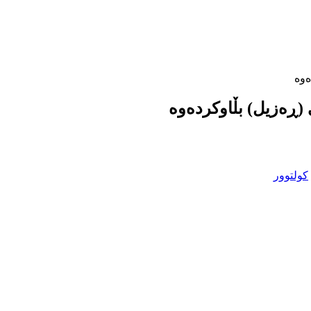
ەوە
 (ڕەزیل) بڵاوکردەوە
کولتوور