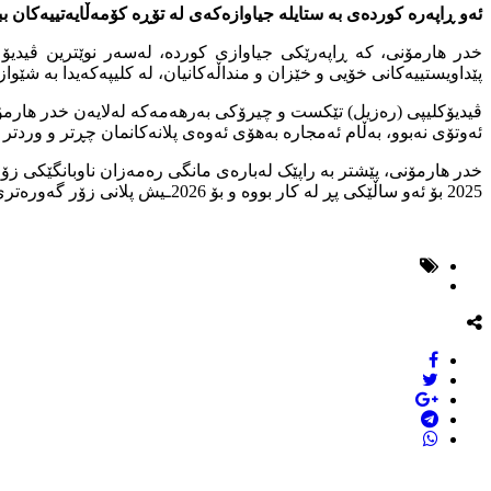
ئەو ڕاپەرە كوردەی بە ستایلە جیاوازەکەی لە تۆڕە کۆمەڵایەتییەکان ب
خدر هارمۆنی، كە ڕاپەرێکی جیاوازی کوردە، لەسەر نوێترین ڤیدیۆ 
پێداویستییەکانی خۆیی و خێزان و منداڵەکانیان، لە کلیپەكەیدا بە شێ
ڤیدیۆکلیپی (رەزیل) تێکست و چیرۆکی بەرهەمەکە لەلایەن خدر هارمۆنی
ئەوتۆی نەبوو، بەڵام ئەمجارە بەهۆی ئەوەی پلانەکانمان چڕتر و وردتر
خدر هارمۆنی، پێشتر بە راپێک لەبارەی مانگی رەمەزان ناوبانگێکی زۆر
2025 بۆ ئەو ساڵێکی پڕ لە کار بووە و بۆ 2026ـیش پلانی زۆر گەورەتری هەیە بۆ ئەوەی بەرهەمی جوانتر و کوالێتی بەرزتر پێشکێشی هەوادارانی بکات.