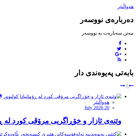
هەواڵنێر
دەربارەی نووسەر
مەتن سەبارەت بە نووسەر
بابەتی پەیوەندی دار
/
کولتوور
هەواڵنێر
July 2026 20
وێنەی ئازار و خۆڕاگریی مرۆڤی كورد لە ڕۆ