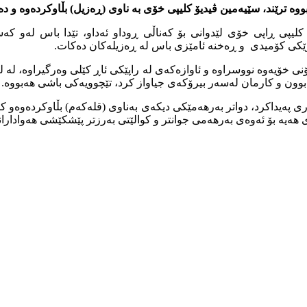
بووە ترێند، سێیەمین ڤیدیۆ کلیپی خۆی بە ناوی (ڕەزیل) بڵاوکردەوە و
کلیپی ڕاپی خۆی لێدوانی بۆ کەناڵی ڕوداو ئەداو، تێدا باس لەو کە
وازێکی کۆمیدی و ڕەخنە ئامێزی باس لە ڕەزیلەکان دەکات.
 خۆیەوە نووسراوە و ئاوازەکەی لە راپێکی ئاڕ کێلی وەرگیراوە، لە لێ
 بوون و کارمان لەسەر بیرۆکەی جیاواز کرد، تێچوویەکی باشی هەبووە.
ی پەیداکرد، دواتر بەرهەمێکی دیکەی بەناوی (قلەکەم) بڵاوکردەوەو کۆ