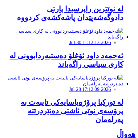
لە نوێترین راپرسیدا پارتی
دادوگەشەپێدان پاشەكشەی كردووە
2026-Jul-30 11:12:13
ئەحمەد داود ئۆغلۆ دەستبەردابوونی لە
كاری سیاسی راگەیاند
2026-Jul-28 17:12:09
لە تورکیا پرۆژەیاسایەكی تایبەت بە
پرۆسەی نوێی ئاشتی دەنێردرێتە
پەرلەمان
هەواڵ