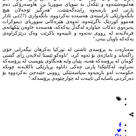
هەڵبوەشێنەوە و تێکەڵ بە سوپای سووریا بن، هاوسەرۆکی دەم
پارتی لەو بارەیەوە ڕایدەگەیێنێت، "هەرگیز ئۆجەلان هیچ
بانگەوازێکی ئاراستەی هەسەدە نەکردووە، بانگەوازی (27)ـی ئادار
هەموو کوردێک ناگرێتەوە، ئەوەی هێزەکانی سووریای دیموکرات
پەیرەوی دەکات جیاوازە لەگەڵ پەکەکە، هەسەدە خاوەن پێکهاتەی
فرەلایەنە لە ڕووی نەتەوە و ئایینەوە ناکرێت وەک درێژکراوەی
پەکەکە ناویان ببەن."
سەبارەت بە پرۆسەی ئاشتی لە تورکیا بەکرهان نیگەرانی خۆی
راگەیاند و ئاماژەی بۆ ئەوە کرد، "تاوەکو ئێستا لەلایەن ڕای گشتی
گومان لە پرۆسەکە هەیە، پێیان وایە هەنگاوی پێویست لە پرۆسەکە
نەنراوە، لەکاتێکدا پارتی چەکی داناوە بڕیارێکی تاکلایەنە چونکە
حکومەت لەو بارەیەوە سیاسەتێکی ڕوونی جێبەجێ نەکردووە بۆ
دەرکردنی یاسایەکی تایبەت لە چوارچێوەی پرۆسەکە."