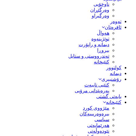
ناوخۆیی
وەرگێڕان
وەرگیراو
تەوەر
ئافرەتان
هەواڵ
توێژینەوە
دیمانە و راپۆرت
بیروڕا
تەندرووستی و ستایل
کتێبخانە
کولتوور
دیمانە
رۆشنبیری
کتێبی تایبەت
پەرەپێدانی مرۆیی
بابەتی گشتی
کتێبخانە
مێژووى کورد
بیرەوەریییەکان
سیاسى
هەرێمایەتی
نێودەوڵەتی