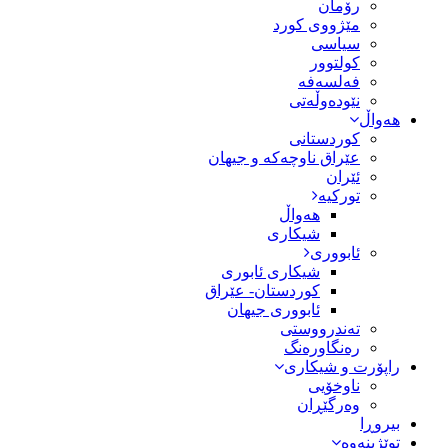
رۆمان
مێژووى کورد
سیاسى
کولتوور
فەلسەفە
نێودەوڵەتی
هەواڵ
کوردستانی
عێراق ناوچەکە و جیهان
ئێران
تورکیە
هەواڵ
شیکاری
ئابووری
شیکاری ئابوری
کوردستان- عێراق
ئابووری جیهان
تەندرووستی
رەنگاورەنگ
راپۆرت و شیکاری
ناوخۆیی
وەرگێڕان
بیروڕا
توێژینەوە