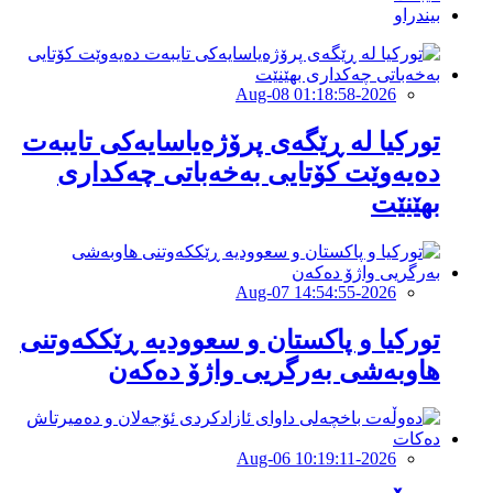
بیندراو
2026-Aug-08 01:18:58
تورکیا لە ڕێگەی پرۆژەیاسایەكی تایبەت
دەیەوێت کۆتایی بەخەباتی چەکداری
بهێنێت
2026-Aug-07 14:54:55
تورکیا و پاکستان و سعوودیە ڕێککەوتنی
هاوبەشی بەرگریی واژۆ دەکەن
2026-Aug-06 10:19:11