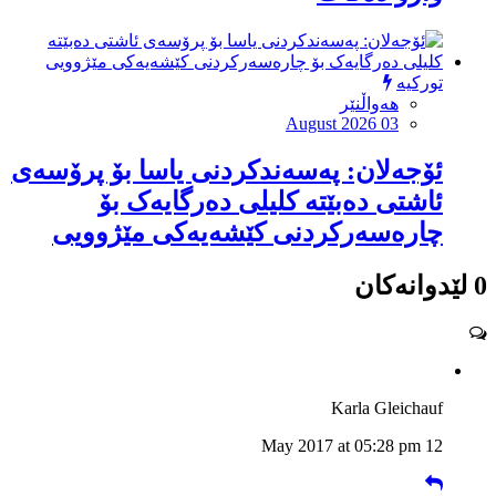
تورکیە
هەواڵنێر
August 2026 03
ئۆجەلان: پەسەندکردنی یاسا بۆ پرۆسەی
ئاشتی دەبێتە کلیلی دەرگایەک بۆ
چارەسەرکردنی کێشەیەکی مێژوویى
0 لێدوانەکان
Karla Gleichauf
12 May 2017 at 05:28 pm