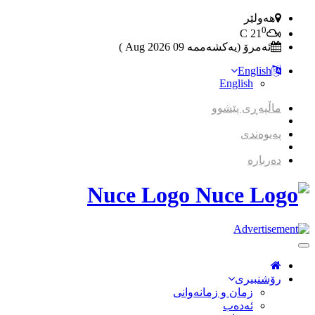
هەولێر
0
C
21
ئەمرۆ (یەکشەممە 09 2026 Aug )
English
English
ماڵپەڕی پێشوو
پەیوەندی
دەربارە
Nuce Logo
Toggle
Navigation
رۆشنبیری
زمان و زمانه‌وانی
ئەدەب