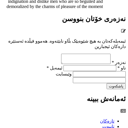
indignation and dislike men who are so beguiled and
demoralized by the charms of pleasure of the moment
نەزەری خۆتان بنووسن
ئیمەیلەکەتان بە هیچ شێوەیێک بڵاو نابێتەوە. هەموو فیڵدە ئەستێرە
دارەکان ئیجبارین
نەزەر *
ناو *
ئیمەیل *
وێبسایت
پاشکەوت
ئەمانەش ببینە
تازەکان
تایبەت