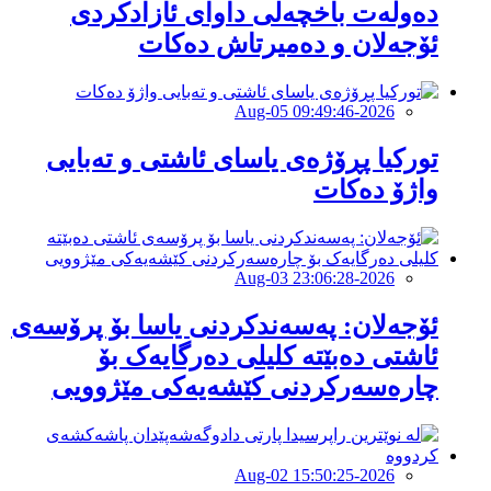
دەوڵەت باخچەلی داوای ئازادکردی
ئۆجەلان و دەمیرتاش دەکات
2026-Aug-05 09:49:46
توركیا پڕۆژەی یاسای ئاشتی و تەبایی
واژۆ دەكات
2026-Aug-03 23:06:28
ئۆجەلان: پەسەندکردنی یاسا بۆ پرۆسەی
ئاشتی دەبێتە کلیلی دەرگایەک بۆ
چارەسەرکردنی کێشەیەکی مێژوویى
2026-Aug-02 15:50:25