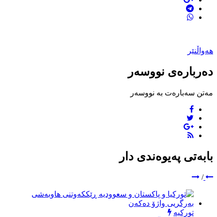
هەواڵنێر
دەربارەی نووسەر
مەتن سەبارەت بە نووسەر
بابەتی پەیوەندی دار
/
تورکیە