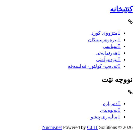
کتێبخانە
مێژووى کورد
بیرەوەریییەکان
سیاسى
هەرێمایەتی
نێودەوڵەتی
ئەدەب- کولتور- فەلسەفە
نووچە نێت
دەربارە
پەیوەندی
ماڵپەری پێشو
Nuche.net
Powered by
CJ IT
Solutions
2026 ©