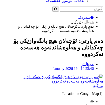
ئەدەب- کولتور- فەلسەفە
سەرەکی
هەواڵ
/
تورکیە
دەم پارتی: ئۆجەلان هیچ بانگەوازێکی بۆ چەکدانان و
هەڵوەشاندنەوە هەسەدە نەکردووە
دەم پارتی: ئۆجەلان هیچ بانگەوازێکی بۆ
چەکدانان و هەڵوەشاندنەوە هەسەدە
نەکردووە
هەواڵنێر
January 2026 16 - 19:55:46
تورکیە
Location in Google Map