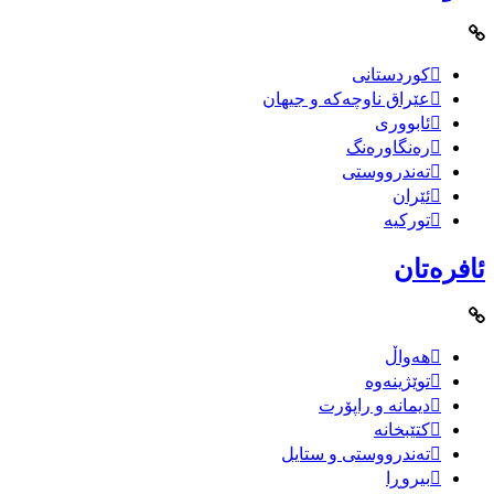
کوردستانی
عێراق ناوچەکە و جیهان
ئابووری
رەنگاورەنگ
تەندرووستی
ئێران
تورکیە
ئافرەتان
هەواڵ
توێژینەوە
دیمانە و راپۆرت
کتێبخانە
تەندرووستی و ستایل
بیروڕا