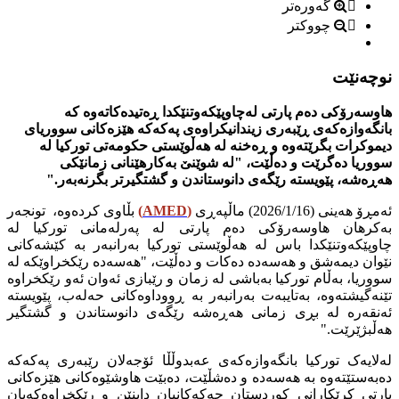
گەورەتر
چووکتر
نوچەنێت
هاوسەرۆکی دەم پارتی لەچاوپێکەوتنێکدا ڕەتیدەکاتەوە کە
بانگەوازەکەی ڕێبەری زیندانیکراوەی پەکەکە هێزەکانی سووریای
دیموکرات بگرێتەوە و ڕەخنە لە هەڵوێستی حکومەتی تورکیا لە
سووریا دەگرێت و دەڵێت، "لە شوێنێ بەکارهێنانی زمانێکی
‌هەڕەشە، پێویستە رێگەی دانوستاندن و گشتگیرتر بگرنەبەر."
ئەمڕۆ هەینی (2026/1/16) ماڵپەڕی
(
AMED
)
بڵاوی کردەوە، تونجەر
بەکرهان هاوسەرۆکی دەم پارتی لە پەرلەمانی تورکیا لە
چاوپێکەوتنێکدا باس لە هەڵوێستی تورکیا بەرانبەر بە کێشەکانی
نێوان دیمەشق و هەسەدە دەکات و دەڵێت، "هەسەدە رێکخراوێکە لە
سووریا، بەڵام تورکیا بەباشی لە زمان و رێبازی ئەوان ئەو رێکخراوە
تێنەگیشتەوە، بەتایبەت بەرانبەر بە ڕووداوەکانی حەلەب، پێویستە
ئەنقەرە لە بڕی زمانی هەڕەشە رێگەی دانوستاندن و گشتگیر
هەڵبژێرێت."
لەلایەک تورکیا بانگەوازەکەی عەبدوڵڵا ئۆجەلان رێبەری پەکەکە
دەبەستێتەوە بە هەسەدە و دەشڵێت، دەبێت هاوشێوەکانی هێزەکانی
پارتی کرێکارانی کوردستان چەکەکانیان دابنێن و رێکخراوەکەیان