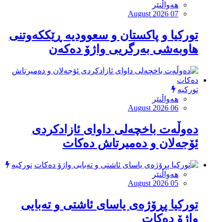
هەواڵنێر
August 2026 07
تورکیا و پاکستان و سعوودیە ڕێککەوتنی
هاوبەشی بەرگریی واژۆ دەکەن
تورکیە
هەواڵنێر
August 2026 06
دەوڵەت باخچەلی داوای ئازادکردی
ئۆجەلان و دەمیرتاش دەکات
تورکیە
هەواڵنێر
August 2026 05
توركیا پڕۆژەی یاسای ئاشتی و تەبایی
واژۆ دەكات