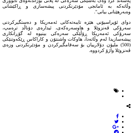
پەسەند کرد وەک بەشێکی سەرەکی لە پلانی بوژاندنەوەی ئابووری
وڵاتەکە بە ئامانجی مۆدێرنکردنی پیشەسازی و ڕاکێشانی
وەبەرهێنانی بیانی".
دوای ئۆپراسیۆنی هێزە تایبەتەکانی ئەمەریکا و دەستگیرکردنی
سەرۆکی ڤەنزوێلا و هاوسەرەکەی، ئیدارەی دۆناڵد ترەمپ،
سەرۆکی ئەمەریکا ڕۆڵێکی سەرەکی بینیوە لە گۆڕانکاری
پیشەسازیدا لەم وڵاتەدا، هاوکات واشنتۆن و کاراکاس ڕێکەوتنێکی
(500) ملیۆن دۆلارییان بۆ سەقامگیرکردن و مۆدێرنکردنی وزەی
ڤەنزوێلا واژۆ کردووە.