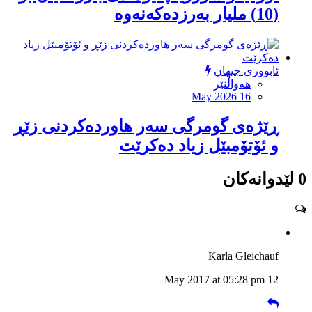
(10) ملیار بەرزدەکەنەوە
ئابووری جیهان
هەواڵنێر
May 2026 16
ڕێژەی گومرگی سەر هاوردەکردنی زێڕ
و ئۆتۆمبێل زیاد دەكرێت
0 لێدوانەکان
Karla Gleichauf
12 May 2017 at 05:28 pm