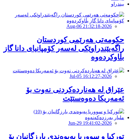
بیندراو
2026-Aug-06 21:32:18
حکومەتى هەرێمى کوردستان
راگەیێندراوێکى لەسەر کۆمپانیاى دانا گاز
بڵاوکردەوە
2026-Jul-05 16:12:27
عێراق لە هەناردەكردنی نەوت بۆ
ئەمەریكا دەوەستێت
2026-Jun-29 19:41:02
تورکیا و سووریا پەیوەندی بارزگانیان بۆ