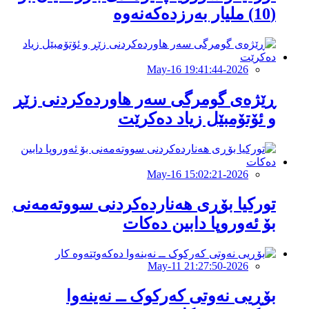
(10) ملیار بەرزدەکەنەوە
2026-May-16 19:41:44
ڕێژەی گومرگی سەر هاوردەکردنی زێڕ
و ئۆتۆمبێل زیاد دەكرێت
2026-May-16 15:02:21
تورکیا بۆڕی هەناردەکردنی سووتەمەنی
بۆ ئەوروپا دابین دەكات
2026-May-11 21:27:50
بۆڕیی نەوتی کەرکوک ــ نەینەوا