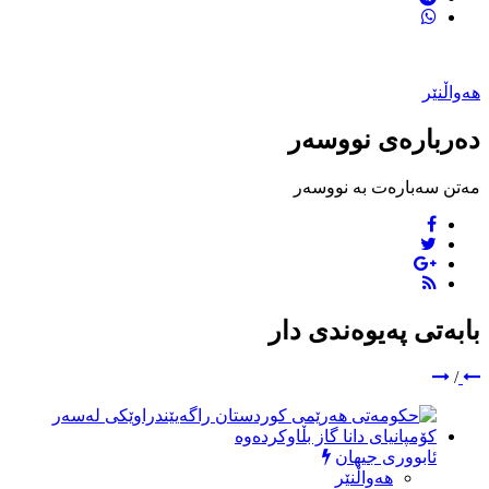
هەواڵنێر
دەربارەی نووسەر
مەتن سەبارەت بە نووسەر
بابەتی پەیوەندی دار
/
ئابووری جیهان
هەواڵنێر