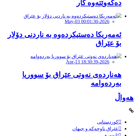
دەکەوێتەوە کار
2026-May-03 00:01:30
ئەمەریكا دەستیكردەوە بە ناردنی دۆلار
بۆ عێراق
2026-Apr-13 18:30:39
هەناردەی نەوتی عێراق بۆ سووریا
بەردەوامە
هەواڵ
کوردستانی
عێراق ناوچەکە و جیهان
ئابووری