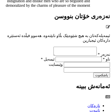
indignation and dislike men who are so beguiled and
demoralized by the charms of pleasure of the moment
نەزەری خۆتان بنووسن
ئیمەیلەکەتان بە هیچ شێوەیێک بڵاو نابێتەوە. هەموو فیڵدە ئەستێرە
دارەکان ئیجبارین
نەزەر *
ناو *
ئیمەیل *
وێبسایت
پاشکەوت
ئەمانەش ببینە
تازەکان
تایبەت