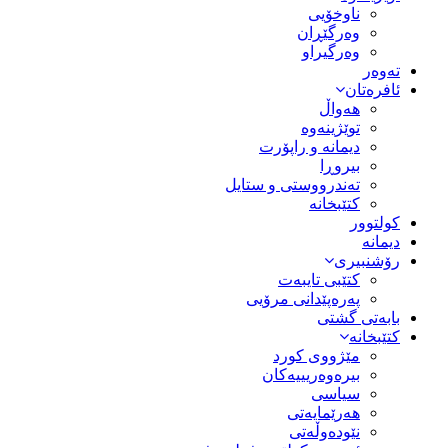
ناوخۆیی
وەرگێڕان
وەرگیراو
تەوەر
ئافرەتان
هەواڵ
توێژینەوە
دیمانە و راپۆرت
بیروڕا
تەندرووستی و ستایل
کتێبخانە
کولتوور
دیمانە
رۆشنبیری
کتێبی تایبەت
پەرەپێدانی مرۆیی
بابەتی گشتی
کتێبخانە
مێژووى کورد
بیرەوەریییەکان
سیاسى
هەرێمایەتی
نێودەوڵەتی