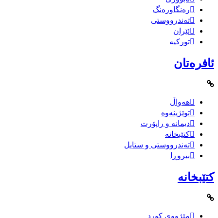
رەنگاورەنگ
تەندرووستی
ئێران
تورکیە
ئافرەتان
هەواڵ
توێژینەوە
دیمانە و راپۆرت
کتێبخانە
تەندرووستی و ستایل
بیروڕا
کتێبخانە
مێژووى کورد