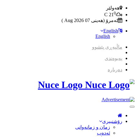
هەولێر
0
C
21
ئەمرۆ (هەینی 07 2026 Aug )
English
English
ماڵپەڕی پێشوو
پەیوەندی
دەربارە
Nuce Logo
Toggle
Navigation
رۆشنبیری
زمان و زمانه‌وانی
ئەدەب