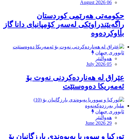
August 2026 06
حکومەتى هەرێمى کوردستان
راگەیێندراوێکى لەسەر کۆمپانیاى دانا گاز
بڵاوکردەوە
ئابووری جیهان
هەواڵنێر
July 2026 05
عێراق لە هەناردەكردنی نەوت بۆ
ئەمەریكا دەوەستێت
ئابووری جیهان
هەواڵنێر
June 2026 29
تورکیا و سووریا پەیوەندی بارزگانیان بۆ