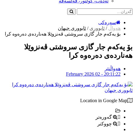
ئەدەب- کولتور- فەلسەفە
سەرەکی
هەواڵ
/
ئابووری
/
ئابووری جیهان
بۆ یەکەم جار گازی سروشتی ڤەنزوێلا هەناردەی دەرەوە کرا
بۆ یەکەم جار گازی سروشتی ڤەنزوێلا
هەناردەی دەرەوە کرا
هەواڵنێر
February 2026 02 - 20:11:22
ئابووری جیهان
Location in Google Map
گەورەتر
چووکتر