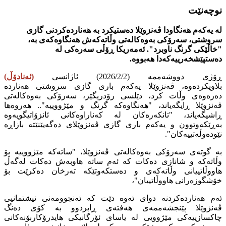
نوچەنێت
لە یەکەم هەنگاودا ڤەنزوێلا دەستیکرد بە هەناردەکردنی گازی
سروشتی، سەرۆکی بەوەکالەتی وڵاتەکەش هەنگاوەکەی بە،
"خاڵێکی گرنگ ناوبرد". ئەمەریکا ڕۆڵی سەرەکی لە
دەستپێشخەرییەکەدا هەبووە.
ڕۆژی دووشەممە (2026/2/2) ئاژانسی
(
ئەنادۆڵ
)
بلاویکردەوە، ڤەنزوێلا یەکەم باری گازی سروشتی هەناردە
دەرەوەی وڵات کرد، دێلسی رۆدریگێز، سەرۆکی بەوەکالەتی
ڤەنزوێلا ڕایگەیاند، "هەنگاوەکە گرنگ و مێژووییە".. هەروەها
ڕاشیگەیاند، "تانکەرەکان لە کەناراوەکانی ئانزۆاتیگویەوە
بەڕێکەوتوون و یەکەم باری گازی ڤەنزوێلای دەگەیێنێتە بازاڕە
نێودەوڵەتییەکان".
بە گوتەی سەرۆکی بەوەکالەتی ڤەنزوێلا، "ساتەکە مێژووییە بۆ
وڵاتەکە و شانازی دەکات کە ئەم ساتە هاوبەش دەکات لەگەڵ
هاووڵاتییانی وڵاتەکەی و دەستکەوتێکە تەرخان دەکرێت بۆ
خۆشگوزەرانی هاووڵاتییان"،
ئەم هەناردەکردنە دوای ئەوە دێت کە ئەنجوومەنی نیشتمانیی
ڤەنزوێلا پێنجشەممەی هەفتەی ڕابردوو بە کۆی دەنگ
چاکسازییەکی مێژوویی لە یاسای ئۆرگانیکی هایدرۆکاربۆنەکانی