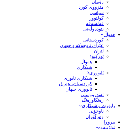
رۆمان
مێژووى کورد
سیاسى
کولتوور
فەلسەفە
نێودەوڵەتی
هەواڵ
کوردستانی
عێراق ناوچەکە و جیهان
ئێران
تورکیە
هەواڵ
شیکاری
ئابووری
شیکاری ئابوری
کوردستان- عێراق
ئابووری جیهان
تەندرووستی
رەنگاورەنگ
راپۆرت و شیکاری
ناوخۆیی
وەرگێڕان
بیروڕا
توێژینەوە