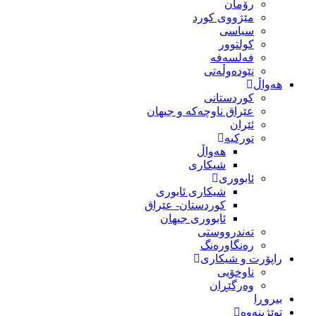
رۆمان
مێژووى کورد
سیاسى
کولتوور
فەلسەفە
نێودەوڵەتی
هەواڵ
کوردستانی
عێراق ناوچەکە و جیهان
ئێران
تورکیە
هەواڵ
شیکاری
ئابووری
شیکاری ئابوری
کوردستان- عێراق
ئابووری جیهان
تەندرووستی
رەنگاورەنگ
راپۆرت و شیکاری
ناوخۆیی
وەرگێڕان
بیروڕا
توێژینەوە