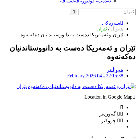
ئەدەب- کولتور- فەلسەفە
سەرەکی
هەواڵ
/
ئێران
ئێران و ئەمەریکا دەست بە دانووستاندنیان دەکەنەوە
ئێران و ئەمەریکا دەست بە دانووستاندنیان
دەکەنەوە
هەواڵنێر
February 2026 04 - 22:15:38
ئێران
Location in Google Map
گەورەتر
چووکتر