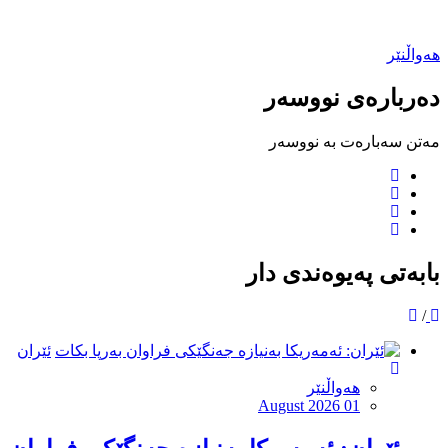
هەواڵنێر
دەربارەی نووسەر
مەتن سەبارەت بە نووسەر
بابەتی پەیوەندی دار
/
ئێران
هەواڵنێر
August 2026 01