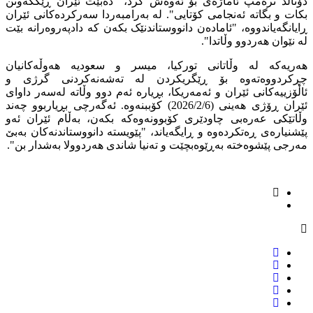
دۆناڵد ترەمپ ئاماژەی بۆ ئەوەش کرد، "دەبێت ئێران ڕێککەوتن
بکات و بگاتە ئەنجامی کۆتایی". لە بەرامبەردا سەرکردەکانی ئێران
ڕایانگەیاندووە، "ئامادەن دانووستاندنێک بکەن کە دادپەروەرانە بێت
لە نێوان هەردوو وڵاتدا".
هەریەکە لە وڵاتانی تورکیا، میسر و سعودیە هەوڵەکانیان
چڕکردووەتەوە بۆ ڕێگریکردن لە تەشەنەکردنی گرژی و
ئاڵۆزییەکانی ئێران و ئەمەریکا، بڕیارە ئەم دوو وڵاتە لەسەر داوای
ئێران ڕۆژی هەینی (2026/2/6) کۆببنەوە. ئەگەرچی بڕیاربوو چەند
وڵاتێکی عەرەبی چاودێری کۆبوونەوەکە بکەن، بەڵام ئێران ئەو
پێشنیارەی ڕەتکردەوە و ڕایگەیاند، "پێویستە دانووستاندنەکان بەبێ
مەرجی پێشوەختە بەڕێوەبچێت و تەنیا شاندی هەردوولا بەشدار بن".