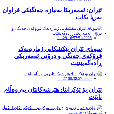
ئێران: ئەمەریکا بەنیازە جەنگێکی فراوان
بەرپا بکات
2026-Jul-28 16:57:51
سوپای ئێران تێکشکانی ژمارەیەک
فڕۆکەی جەنگی و درۆنی ئەمەریکی
ڕادەگەیێنێت
2026-Jul-27 00:38:57
ئێران بۆ ئۆکراینا: هێرشەکانتان بێ وەڵام
نابێت