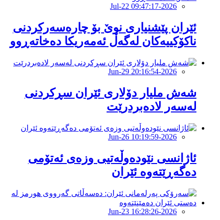
2026-Jul-22 09:47:17
ئێران پێشنیارى نوێ بۆ چارەسەرکردنى
ناکۆکییەکان لەگەڵ ئەمەریکا دەخاتەڕوو
2026-Jun-29 20:16:54
شەش ملیار دۆلاری ئێران سڕکردنی
لەسەر لادەبردرێت
2026-Jun-26 10:19:59
ئاژانسى نێودەوڵەتیى وزەى ئەتۆمى
دەگەڕێتەوە ئێران
2026-Jun-23 16:28:26