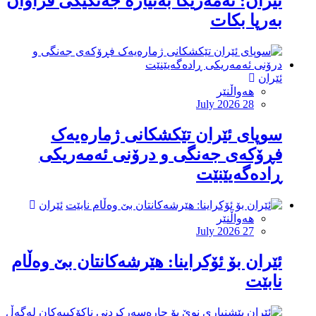
ئێران: ئەمەریکا بەنیازە جەنگێکی فراوان
بەرپا بکات
ئێران
هەواڵنێر
July 2026 28
سوپای ئێران تێکشکانی ژمارەیەک
فڕۆکەی جەنگی و درۆنی ئەمەریکی
ڕادەگەیێنێت
ئێران
هەواڵنێر
July 2026 27
ئێران بۆ ئۆکراینا: هێرشەکانتان بێ وەڵام
نابێت