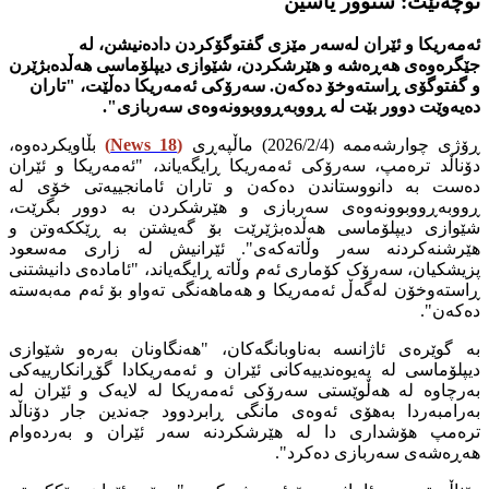
نوچەنێت: سنوور یاسین
ئەمەریکا و ئێران لەسەر مێزی گفتوگۆکردن دادەنیشن، لە
جێگرەوەی هەڕەشە و هێرشکردن، شێوازی دیپلۆماسی هەڵدەبژێرن
و گفتوگۆی ڕاستەوخۆ دەکەن. سەرۆکی ئەمەریکا دەڵێت، "تاران
دەیەوێت دوور بێت لە ڕووبەڕووبوونەوەی سەربازی".
ڕۆژی چوارشەممە (2026/2/4) ماڵپەڕی
(
News 18
)
بڵاویکردەوە،
دۆناڵد ترەمپ، سەرۆکی ئەمەریکا ڕایگەیاند، "ئەمەریکا و ئێران
دەست بە دانووستاندن دەکەن و تاران ئامانجییەتی خۆی لە
ڕووبەڕووبوونەوەی سەربازی و هێرشکردن بە دوور بگرێت،
شێوازی دیپلۆماسی هەڵدەبژێرێت بۆ گەیشتن بە ڕێککەوتن و
هێرشنەکردنە سەر وڵاتەکەی". ئێرانیش لە زاری مەسعود
پزیشکیان، سەرۆک کۆماری ئەم وڵاتە ڕایگەیاند، "ئامادەی دانیشتنی
ڕاستەوخۆن لەگەڵ ئەمەریکا و هەماهەنگی تەواو بۆ ئەم مەبەستە
دەکەن".
بە گوێرەی ئاژانسە بەناوبانگەکان، "هەنگاونان بەرەو شێوازی
دیپلۆماسی لە پەیوەندییەکانی ئێران و ئەمەریکادا گۆڕانکارییەکی
بەرچاوە لە هەڵوێستی سەرۆکی ئەمەریکا لە لایەک و ئێران لە
بەرامبەردا بەهۆی ئەوەی مانگی ڕابردوود جەندین جار دۆناڵد
ترەمپ هۆشداری دا لە هێرشکردنە سەر ئێران و بەردەوام
هەڕەشەی سەربازی دەکرد".