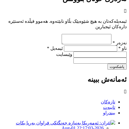
ئیمەیلەکەتان بە هیچ شێوەیێک بڵاو نابێتەوە. هەموو فیڵدە ئەستێرە
دارەکان ئیجبارین
نەزەر *
ناو *
ئیمەیل *
وێبسایت
پاشکەوت
ئەمانەش ببینە
تازەکان
تایبەت
بیندراو
2026-Aug-01 22:17:03