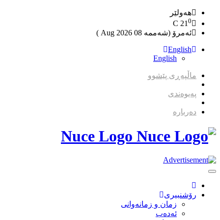
هەولێر
0
C
21
ئەمرۆ (شەممە 08 2026 Aug )
English
English
ماڵپەڕی پێشوو
پەیوەندی
دەربارە
Nuce Logo
Toggle
Navigation
رۆشنبیری
زمان و زمانه‌وانی
ئەدەب