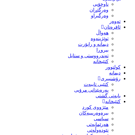
ناوخۆیی
وەرگێڕان
وەرگیراو
تەوەر
ئافرەتان
هەواڵ
توێژینەوە
دیمانە و راپۆرت
بیروڕا
تەندرووستی و ستایل
کتێبخانە
کولتوور
دیمانە
رۆشنبیری
کتێبی تایبەت
پەرەپێدانی مرۆیی
بابەتی گشتی
کتێبخانە
مێژووى کورد
بیرەوەریییەکان
سیاسى
هەرێمایەتی
نێودەوڵەتی