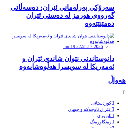
سەرۆکی پەرلەمانی ئێران: دەسەڵاتی
گەرووی هورمز لە دەستی ئێران
دەمێنێتەوە
2026-Jun-19 22:55:17
دانوستاندنی نێوان شاندی ئێران و
ئەمەریکا لە سویسرا هەڵوەشایەوە
هەواڵ
کوردستانی
عێراق ناوچەکە و جیهان
ئابووری
رەنگاورەنگ