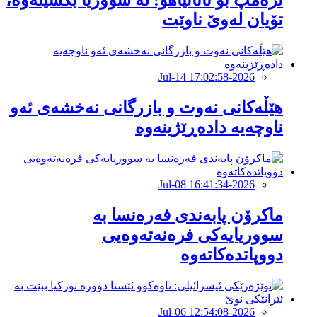
ترەمپ بۆ ناتانیاهۆ: لە سووریا بکشێنەوە،
تۆیان لەوێ ناوێت
2026-Jul-14 17:02:58
هێڵەکانى نەوت و بازرگانى نەخشەى ئەو
ناوچەیە دادەڕێژینەوە
2026-Jul-08 16:41:34
ماکرۆن پابەندی فەرەنسا بە
سووریایەکی فرەنەتەوەیی
دووپاتدەکاتەوە
2026-Jul-06 12:54:08