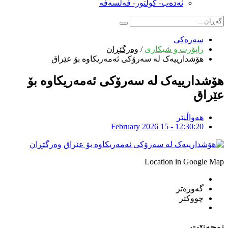
ئەدەب- کولتور- فەلسەفە
سەرەکی
راپۆرت و شیکاری
/
وەرگێڕان
هۆشدارییەک لە سەرۆکی ئەمەریکاوە بۆ عێراق
هۆشدارییەک لە سەرۆکی ئەمەریکاوە بۆ
عێراق
هەواڵنێر
February 2026 15 - 12:30:20
وەرگێڕان
Location in Google Map
گەورەتر
چووکتر
نوچەنێت