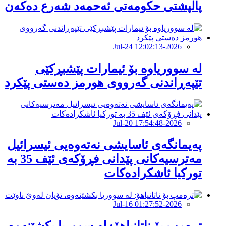
پاڵپشتی حكومەتی ئەحمەد شەرع دەكەن
2026-Jul-24 12:02:13
لە سووریاوە بۆ ئیمارات پێشبڕکێى
تێپەڕاندنى گەرووى هورمز دەستى پێکرد
2026-Jul-20 17:54:48
پەیمانگەی ئاسایشی نەتەوەیی ئیسرائیل
مەترسیەكانی پێدانی فڕۆكەی ئێف 35 بە
توركیا ئاشكرادەكات
2026-Jul-16 01:27:52