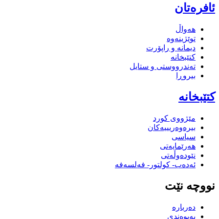
ئافرەتان
هەواڵ
توێژینەوە
دیمانە و راپۆرت
کتێبخانە
تەندرووستی و ستایل
بیروڕا
کتێبخانە
مێژووى کورد
بیرەوەریییەکان
سیاسى
هەرێمایەتی
نێودەوڵەتی
ئەدەب- کولتور- فەلسەفە
نووچە نێت
دەربارە
پەیوەندی