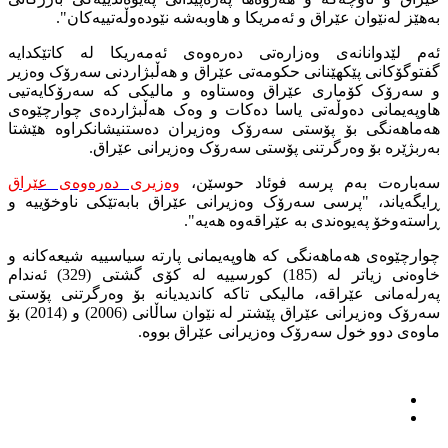
بەهێز لەنێوان عێراق و ئەمریکا و هاوبەشە نێودەوڵەتییەکان".
ئەم لێدوانانەی وەزارەتی دەرەوەی ئەمەریکا لە کاتێکدایە
گفتوگۆکانی پێکهێنانی حکومەتی عێراق و هەڵبژاردنی سەرۆک وەزیر
و سەرۆک کۆماری عێراق وەستاوە و مالیکی کە سەرۆکایەتیی
هاوپەیمانی دەوڵەتی یاسا دەکات و وەک هەڵبژاردەی چوارچێوەی
هەماهەنگی بۆ پۆستی سەرۆک وەزیران دەستنیشانکراوە هێشتا
بەربژێرە بۆ وەرگرتنی پۆستی سەرۆک وەزیرانی عێراق.
سەبارەت بەم پرسە فوئاد حوسێن،
وەزیری دەرەوەی عێراق
ڕایگەیاند، "پرسی سەرۆک وەزیرانی عێراق بابەتێکی ناوخۆییە و
ڕاستەوخۆ پەیوەندی بە عێراقەوە هەیە".
چوارچێوەی هەماهەنگی کە هاوپەیمانی پارتە سیاسییە شیعەکانە و
خاوەنی زیاتر لە (185) کورسییە لە کۆی گشتی (329) ئەندام
پەرلەمانی عێراقە، مالیکی تاکە کاندیدیانە بۆ وەرگرتنی پۆستی
سەرۆک وەزیرانی عێراق پێشتر لە نێوان ساڵانی (2006) و (2014) بۆ
ماوەی دوو خول سەرۆک وەزیرانی عێراق بووە.