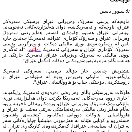
ئا: سنوور یاسین
ماوەیەکە پرسی سەرۆک وەزیرانی عێراق پرسێکی سەرەکی
عێراق، ناوچەکە و ئەمەریکاشە، دوای هەڵبژاردنەکانی ئەنجومەنی
نوێنەرانی عێراق هەموو چاوەکان لەسەر هەڵبژاردنی سەرۆک
وەزیرانی عێراق و سەرۆک کۆماری عێراقە. ئەمەریکا چەندین جارە
باس لە ڕەتکردنەوەی نوری مالیکی دەکات بۆ وەرگرتنی پۆستی
سەرۆک کۆماری عێراق و سەرۆکی ئەمەریکا
دەڵێت
، "لە ئەگەری
بوونی مالیکی بە سەرۆک وەزیرانی عێراق، ئەمەریکا جارێکی تر
هەڵسەنگاندنەوە بە پەیوەندییەکانی دەکات لەگەڵ عێراق".
پێشتریش چەندین جار دۆناڵد ترەمپ، سەرۆکی ئەمەریکا
ڕایگەیاندبوو، "مالیکی بەرپرس بووە لە شێواندنی عێراق و
دروستکردنی دۆخێکی خیاپ بۆ هاووڵاتییانی عێراق".
هاوکات بەرپرسێکی باڵای وەزارەتی دەرەوەی ئەمەریکا ڕایگەیاند،
"جارێ زووە مەرجەکانی ئەمەریکا بکرێت دوای هەڵبژاردنی نوری
مالێکی وەک سەرۆک وەزیرانی عێراق، وردەکارییەکان ناخرێنە ڕوو،
بەڵام هەڵبژاردنی مالیکی دەرئەنجامێکی نەرێنی دەبێت بۆ عێراق و
هاووڵاتییانی". هاوکات دووپاتی دەکاتەوە، "پێشینەی واشنتۆن
خستەڕوو و کۆتایی هێنانە بە هەژموونی میلیشیا جیاوازەکانی سەر
بە ئێران لە سیاسەتی عێراقدا. کەمکردنەوەی کاریگەری ئێران. لە
عێراق و ناوچەکە و هەروەها پەرەپێدانی پەیوەندییەکی بازرگانی