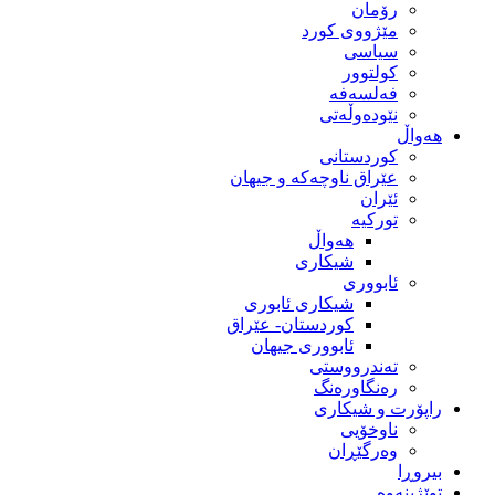
رۆمان
مێژووى کورد
سیاسى
کولتوور
فەلسەفە
نێودەوڵەتی
هەواڵ
کوردستانی
عێراق ناوچەکە و جیهان
ئێران
تورکیە
هەواڵ
شیکاری
ئابووری
شیکاری ئابوری
کوردستان- عێراق
ئابووری جیهان
تەندرووستی
رەنگاورەنگ
راپۆرت و شیکاری
ناوخۆیی
وەرگێڕان
بیروڕا
توێژینەوە