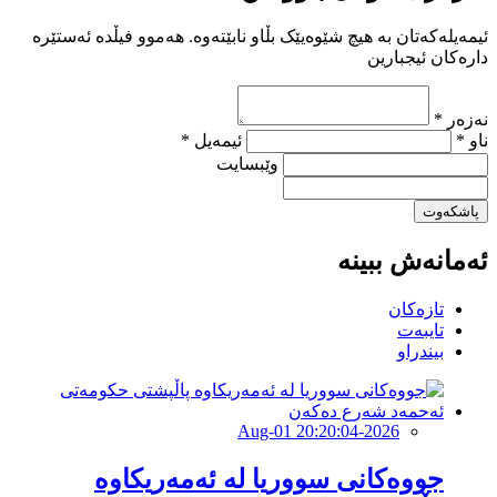
ئیمەیلەکەتان بە هیچ شێوەیێک بڵاو نابێتەوە. هەموو فیڵدە ئەستێرە
دارەکان ئیجبارین
نەزەر *
ناو *
ئیمەیل *
وێبسایت
پاشکەوت
ئەمانەش ببینە
تازەکان
تایبەت
بیندراو
2026-Aug-01 20:20:04
جووەكانی سووریا لە ئەمەریكاوە