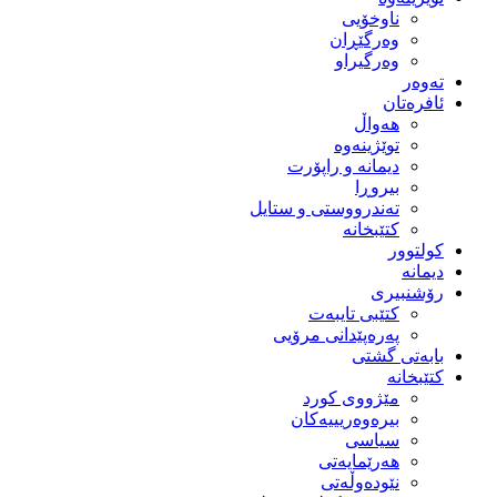
ناوخۆیی
وەرگێڕان
وەرگیراو
تەوەر
ئافرەتان
هەواڵ
توێژینەوە
دیمانە و راپۆرت
بیروڕا
تەندرووستی و ستایل
کتێبخانە
کولتوور
دیمانە
رۆشنبیری
کتێبی تایبەت
پەرەپێدانی مرۆیی
بابەتی گشتی
کتێبخانە
مێژووى کورد
بیرەوەریییەکان
سیاسى
هەرێمایەتی
نێودەوڵەتی