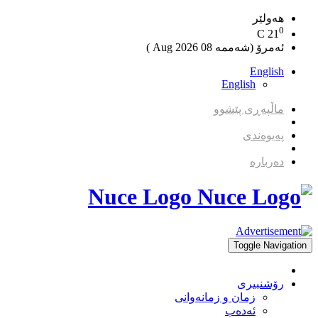
هەولێر
0
C
21
ئەمرۆ (شەممە 08 2026 Aug )
English
English
ماڵپەڕی پێشوو
پەیوەندی
دەربارە
Nuce Logo
Toggle Navigation
رۆشنبیری
زمان و زمانه‌وانی
ئەدەب