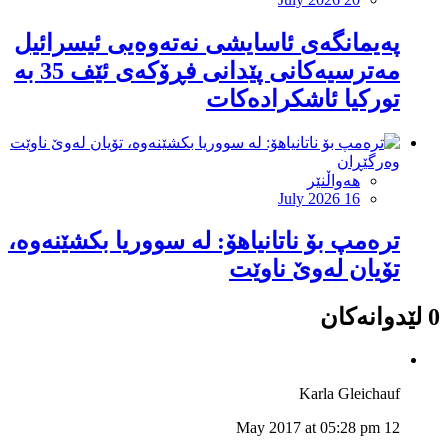
پەیمانگەی ئاسایشی نەتەوەیی ئیسرائیل
مەترسیەكانی پێدانی فڕۆكەی ئێف 35 بە
توركیا ئاشكرادەكات
وەرگێڕان
هەواڵنێر
July 2026 16
ترەمپ بۆ ناتانیاهۆ: لە سووریا بکشێنەوە،
تۆیان لەوێ ناوێت
0 لێدوانەکان
Karla Gleichauf
12 May 2017 at 05:28 pm