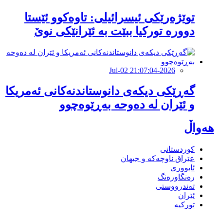
توێژەرێكی ئیسرائیلی: تاوەكوو ئێستا
دوورە توركیا ببێت بە ئێرانێكی نوێ
2026-Jul-02 21:07:04
گەڕێکى دیکەى دانوستاندنەکانی ئەمریکا
و ئێران لە دەوحە بەڕێوەچوو
هەواڵ
کوردستانی
عێراق ناوچەکە و جیهان
ئابووری
رەنگاورەنگ
تەندرووستی
ئێران
تورکیە