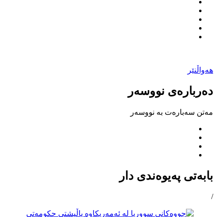
هەواڵنێر
دەربارەی نووسەر
مەتن سەبارەت بە نووسەر
بابەتی پەیوەندی دار
/