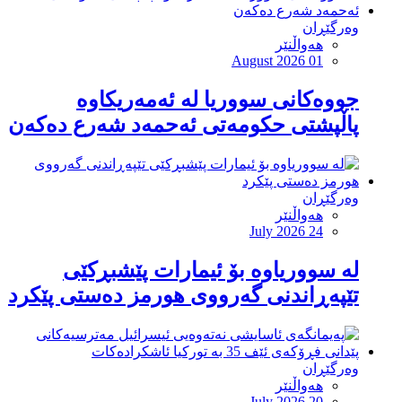
وەرگێڕان
هەواڵنێر
August 2026 01
جووەكانی سووریا لە ئەمەریكاوە
پاڵپشتی حكومەتی ئەحمەد شەرع دەكەن
وەرگێڕان
هەواڵنێر
July 2026 24
لە سووریاوە بۆ ئیمارات پێشبڕکێى
تێپەڕاندنى گەرووى هورمز دەستى پێکرد
وەرگێڕان
هەواڵنێر
July 2026 20