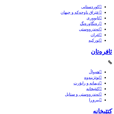
کوردستانی
عێراق ناوچەکە و جیهان
ئابووری
رەنگاورەنگ
تەندرووستی
ئێران
تورکیە
ئافرەتان
هەواڵ
توێژینەوە
دیمانە و راپۆرت
کتێبخانە
تەندرووستی و ستایل
بیروڕا
کتێبخانە