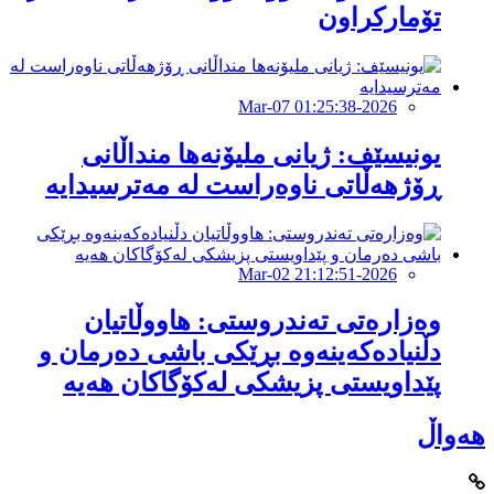
تۆمارکراون
2026-Mar-07 01:25:38
یونیسێف: ژیانی ملیۆنەها منداڵانی
ڕۆژهەڵاتی ناوەراست لە مەترسیدایە
2026-Mar-02 21:12:51
وەزارەتی تەندروستی: هاووڵاتیان
دڵنیادەکەینەوە بڕێکی باشی دەرمان و
پێداویستی پزیشکی لەکۆگاکان هەیە
هەواڵ