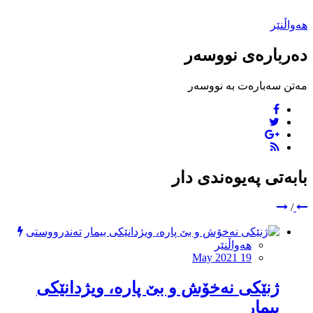
هەواڵنێر
دەربارەی نووسەر
مەتن سەبارەت بە نووسەر
بابەتی پەیوەندی دار
/
تەندرووستی
هەواڵنێر
May 2021 19
ژنێکی نەخۆش و بێ پارە، ویژدانێکی
بیمار