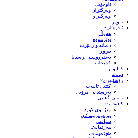
ناوخۆیی
وەرگێڕان
وەرگیراو
تەوەر
ئافرەتان
هەواڵ
توێژینەوە
دیمانە و راپۆرت
بیروڕا
تەندرووستی و ستایل
کتێبخانە
کولتوور
دیمانە
رۆشنبیری
کتێبی تایبەت
پەرەپێدانی مرۆیی
بابەتی گشتی
کتێبخانە
مێژووى کورد
بیرەوەریییەکان
سیاسى
هەرێمایەتی
نێودەوڵەتی