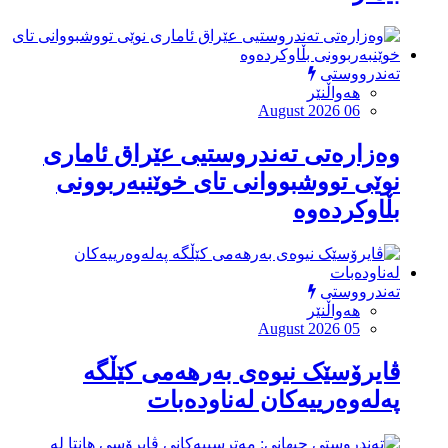
تەندرووستی
هەواڵنێر
August 2026 06
وەزارەتی تەندروستیی عێراق ئاماری
نوێی تووشبووانی تای خوێنبەربوونی
بڵاوکردەوە
تەندرووستی
هەواڵنێر
August 2026 05
ڤایرۆسێک نیوەی بەرهەمی کێڵگە
پەلەوەرییەکان لەناودەبات