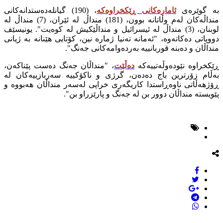
بە گوێرەی
ئامارەکانی ڕێکخراوەکە
، (190) گیانلەدەستدانەکانی
منداڵەکان لەم وڵاتانە بوون، (181) منداڵ لە ئێران، (7) منداڵ لە
لوبنان، (3) منداڵ لە ئیسرائیل و منداڵێکیش لە کوەیت". یونیسێف
دووپاتی دەکاتەوە، "ئەمانە تەنیا ژمارە نین، کۆتایی هێنانە بە ژیانی
منداڵان و دەبنە قوربانییە بەردەوامەکانی جەنگ".
ڕێکخراوە نێودەوڵەتییەکە
دەڵێت
، "منداڵان جەنگ دەست پێناکەن،
بەڵام زۆرترین باج دەدەن، گرژی و ناکۆکییە سەربازییەکان لە
ڕۆژهەڵاتی ناوەڕاستدا کاریگەری خراپی لەسەر منداڵان هەبووە و
پێویستە منداڵان دوور بن لە جەنگ و پارێزراو بن".