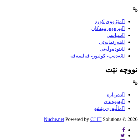
مێژووى کورد
بیرەوەریییەکان
سیاسى
هەرێمایەتی
نێودەوڵەتی
ئەدەب- کولتور- فەلسەفە
نووچە نێت
دەربارە
پەیوەندی
ماڵپەری پێشو
Nuche.net
Powered by
CJ IT
Solutions
2026 ©