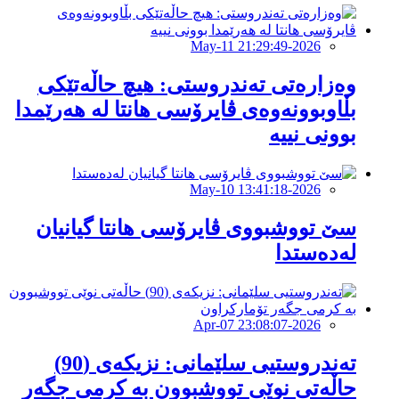
2026-May-11 21:29:49
وەزارەتی تەندروستی: هیچ حاڵەتێکی
بڵاوبوونەوەی ڤایرۆسی هانتا لە هەرێمدا
بوونی نییە
2026-May-10 13:41:18
سێ تووشبووی ڤایرۆسی هانتا گیانیان
لەدەستدا
2026-Apr-07 23:08:07
تەندروستیی سلێمانی: نزیکەی (90)
حاڵەتی نوێی تووشبوون بە کرمی جگەر