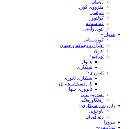
رۆمان
مێژووى کورد
سیاسى
کولتوور
فەلسەفە
نێودەوڵەتی
هەواڵ
کوردستانی
عێراق ناوچەکە و جیهان
ئێران
تورکیە
هەواڵ
شیکاری
ئابووری
شیکاری ئابوری
کوردستان- عێراق
ئابووری جیهان
تەندرووستی
رەنگاورەنگ
راپۆرت و شیکاری
ناوخۆیی
وەرگێڕان
بیروڕا
توێژینەوە