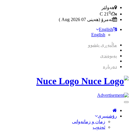
هەولێر
0
C
21
ئەمرۆ (هەینی 07 2026 Aug )
English
English
ماڵپەڕی پێشوو
پەیوەندی
دەربارە
Nuce Logo
Toggle
Navigation
رۆشنبیری
زمان و زمانه‌وانی
ئەدەب