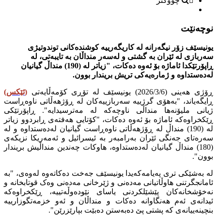
چووکتر
نوچەنێت
یونیسێف زۆر نیگەرانە لە کاریگەرییە کوشندەکانی توندوتیژی
سەربازی لە ئێران بە گشتی و لەسەر منداڵان بە تایبەتی، لە
ڕاپۆرتێکدا ئاماژە بۆ ئەوە دەکات، "زیاتر لە (190) منداڵ گیانیان
لەدەستداوە و ژمارەیەکی تریش بریندار بوون.
ڕۆژی هەینی (2026/3/6) یونیسێف لە تۆڕی کۆمەڵایەتی
(
ئێکس
)
ڕایگەیاند، "بەهۆی گرژییە سەربازییەکان لە ڕۆژهەڵاتی ناوەڕاست
ژیانی ملیۆنەها منداڵی ناوچەکە لە مەترسیدایە". ڕاپۆرتێکی
ڕێکخراوەکە ئاماژە بۆ ئەوە دەکات، "کۆتایی هەفتەی ڕابردوو زیاتر
لە (190) منداڵ لە ڕۆژهەڵاتی ناوەڕاست گیانیان لەدەستداوە و لە
سەرەتای جەنگی ئێران بەرامبەر بە ئیسرائیل و ئەمەریکا نزیکەی
(180) منداڵ گیانیان لەدەستداوە، هاوکات چەندین منداڵیش بریندار
بوون".
لە بەشێکی تری پەیامەکەیدا یونیسێف جەخت دەکاتەوە لەوەی، "بە
ئامانجگرتنی هاوڵاتیانی مەدەنی و ژێرخانی مەدەنی وەک قوتابخانە و
نەخۆشخانەکان پێشێلکردنی یاسای نێودەوڵەتییە، ڕێکخراوەکە
ئیدانەی ئەم هەنگاوانە دەکات و منداڵان و ئەو خزمەتگوزارییە
بنچینەییانەی کە پشتی پێ دەبەستن دەبێت بپارێزرێن".