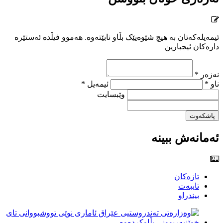
ئیمەیلەکەتان بە هیچ شێوەیێک بڵاو نابێتەوە. هەموو فیڵدە ئەستێرە
دارەکان ئیجبارین
نەزەر *
ناو *
ئیمەیل *
وێبسایت
پاشکەوت
ئەمانەش ببینە
تازەکان
تایبەت
بیندراو