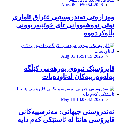
2026-Aug-06 20:50:54
وەزارەتی تەندروستیی عێراق ئاماری
نوێی تووشبووانی تای خوێنبەربوونی
بڵاوکردەوە
2026-Aug-05 15:51:15
ڤایرۆسێک نیوەی بەرهەمی کێڵگە
پەلەوەرییەکان لەناودەبات
2026-May-18 18:07:42
تەندروستی جیهانی: مەترسییەکانی
ڤایرۆسی هانتا لە ئاستێکی کەم دایە