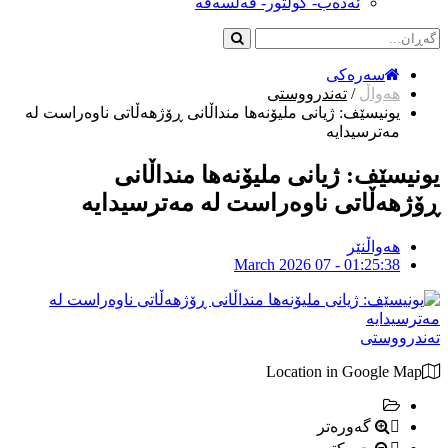
ئەدەب- کولتور- فەلسەفە
سەرەکی
هەواڵ
/
تەندرووستی
یونیسێف: ژیانی ملیۆنەها منداڵانی ڕۆژهەڵاتی ناوەراست لە
مەترسیدایە
یونیسێف: ژیانی ملیۆنەها منداڵانی
ڕۆژهەڵاتی ناوەراست لە مەترسیدایە
هەواڵنێر
March 2026 07 - 01:25:38
تەندرووستی
Location in Google Map
گەورەتر