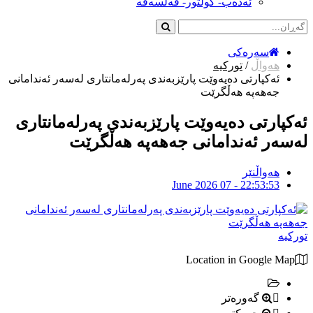
ئەدەب- کولتور- فەلسەفە
سەرەکی
هەواڵ
/
تورکیە
ئەکپارتی دەیەوێت پارێزبەندی پەرلەمانتاری لەسەر ئەندامانی
جەهەپە هەڵگرێت
ئەکپارتی دەیەوێت پارێزبەندی پەرلەمانتاری
لەسەر ئەندامانی جەهەپە هەڵگرێت
هەواڵنێر
June 2026 07 - 22:53:53
تورکیە
Location in Google Map
گەورەتر