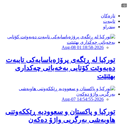
تازەکان
تایبەت
بیندراو
2026-Aug-08 01:18:58
تورکیا لە ڕێگەی پرۆژەیاسایەكی تایبەت
دەیەوێت کۆتایی بەخەباتی چەکداری
بهێنێت
2026-Aug-07 14:54:55
تورکیا و پاکستان و سعوودیە ڕێککەوتنی
هاوبەشی بەرگریی واژۆ دەکەن