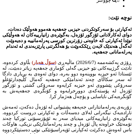
چووکتر
نوچە نێت:
ئەکپارتی بۆ سەرکوتکردنی حیزبی جەهەپە هەموو هەوڵێک دەدات،
دوای لەکارلادانی ئۆزگور ئۆزەل، بەگوێرەی زانیارییەکان لە هەوڵێکی
نوێدا ئەکپارتی کە خاوەنی زۆرترین کورسی پەرلەمانییە و دەیەوێت
لەگەڵ هەندێک لایەن ڕێککەوێت بۆ هەڵگرتنی پارێزبەندی لە ئەندام
پەرلەمانانی جەهەپە.
ڕۆژی یەکشەممە (2026/6/7) ماڵپەڕی
(
سۆڵ هەبار
)
بڵاوی کردەوە،
تادێت گرژییەکانی نێو حیزبی گەلی کۆماری جەهەپە زیاتر دەبێت، لە
ئێستادا ئەو حیزبە بووینەوە دوو بەرە، دوای ئەوەی بە بڕیاری دادگا
لە سەر سکاڵای چەند ئەندامێکی جەهەپە کەمال کڵیچدارئۆغڵو
سەرۆکی پێشووی ئەو حیزبە کرایەوە سەرۆکی گشتی و ئۆزگور
ئۆزەل لە پۆستەکەی دوورخرایەوە و کۆنگرەی جەهەپەش بە
گۆنگرەیەکی نایاسایی و پۆچەڵ هەژمار کرا.
زۆربەی پەرلەمانتارانی جەپەهە پشتیوانی لە ئۆزەڵ دەکەن، ئەمەش
تارادەیەک نیگەرانی لەلای دەسەڵات و ئەکپارتی دروست کردووە،
بەگوێرەی زانیارییەکانی میدیای سەر بە ئۆپۆزسیۆنی تورکیا چەند
تۆمەتێک خراوەتە پاڵ ئۆزەل و چەند پەرلەمانتارێکی نزیکی، هاوکات
باس لەوەش دەکرێت ئەکپارتی ئۆپەراسیۆنێکی نوێی دەستپێکردووە