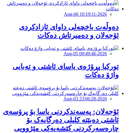
2026-Aug-06 10:19:11
دەوڵەت باخچەلی داوای ئازادکردی
ئۆجەلان و دەمیرتاش دەکات
2026-Aug-05 09:49:46
توركیا پڕۆژەی یاسای ئاشتی و تەبایی
واژۆ دەكات
2026-Aug-03 23:06:28
ئۆجەلان: پەسەندکردنی یاسا بۆ پرۆسەی
ئاشتی دەبێتە کلیلی دەرگایەک بۆ
چارەسەرکردنی کێشەیەکی مێژوویى