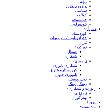
رۆمان
مێژووى کورد
سیاسى
کولتوور
فەلسەفە
نێودەوڵەتی
هەواڵ
کوردستانی
عێراق ناوچەکە و جیهان
ئێران
تورکیە
هەواڵ
شیکاری
ئابووری
شیکاری ئابوری
کوردستان- عێراق
ئابووری جیهان
تەندرووستی
رەنگاورەنگ
راپۆرت و شیکاری
ناوخۆیی
وەرگێڕان
بیروڕا
توێژینەوە