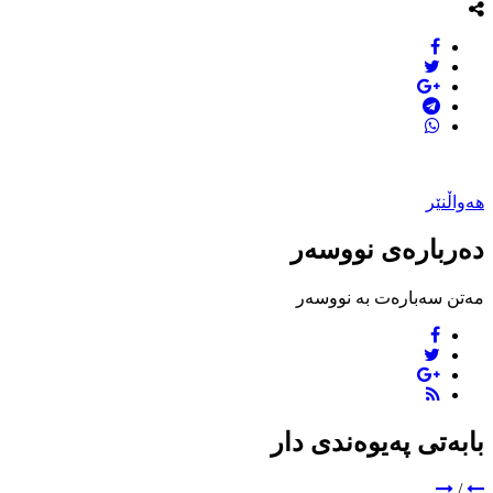
هەواڵنێر
دەربارەی نووسەر
مەتن سەبارەت بە نووسەر
بابەتی پەیوەندی دار
/