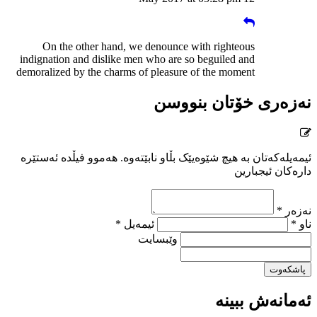
On the other hand, we denounce with righteous
indignation and dislike men who are so beguiled and
demoralized by the charms of pleasure of the moment
نەزەری خۆتان بنووسن
ئیمەیلەکەتان بە هیچ شێوەیێک بڵاو نابێتەوە. هەموو فیڵدە ئەستێرە
دارەکان ئیجبارین
نەزەر *
ناو *
ئیمەیل *
وێبسایت
پاشکەوت
ئەمانەش ببینە