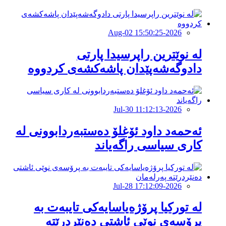
2026-Aug-02 15:50:25
لە نوێترین راپرسیدا پارتی
دادوگەشەپێدان پاشەكشەی كردووە
2026-Jul-30 11:12:13
ئەحمەد داود ئۆغلۆ دەستبەردابوونی لە
كاری سیاسی راگەیاند
2026-Jul-28 17:12:09
لە تورکیا پرۆژەیاسایەكی تایبەت بە
پرۆسەی نوێی ئاشتی دەنێردرێتە