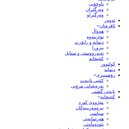
ناوخۆیی
وەرگێڕان
وەرگیراو
تەوەر
ئافرەتان
هەواڵ
توێژینەوە
دیمانە و راپۆرت
بیروڕا
تەندرووستی و ستایل
کتێبخانە
کولتوور
دیمانە
رۆشنبیری
کتێبی تایبەت
پەرەپێدانی مرۆیی
بابەتی گشتی
کتێبخانە
مێژووى کورد
بیرەوەریییەکان
سیاسى
هەرێمایەتی
نێودەوڵەتی