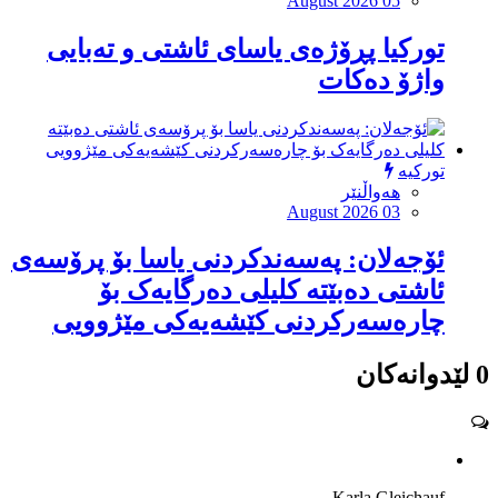
August 2026 05
توركیا پڕۆژەی یاسای ئاشتی و تەبایی
واژۆ دەكات
تورکیە
هەواڵنێر
August 2026 03
ئۆجەلان: پەسەندکردنی یاسا بۆ پرۆسەی
ئاشتی دەبێتە کلیلی دەرگایەک بۆ
چارەسەرکردنی کێشەیەکی مێژوویى
0 لێدوانەکان
Karla Gleichauf