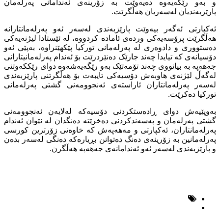
و بەو رێگەیەوە دەیەوێت بە زۆرینەی ئەندامانی پەرلەمان
پارێزبەندیان لەسەریان هەڵگرێت.
ئەکپارتی ئەگەر بیەوێت پارێزبەندی لەسەر ئەو پەرلەمانتارانە
هەڵگرێت پرۆسەیەکی وردەی ئامادە کردووە، لە ئێستادا لیژنەیەکی
دەستووری و دادوەری لە پەرلەمانی تورکیا پێکهێنراوە، بەپێی ئەو
دۆسیانەی کە تیایدا چەند جارێک دەنێردرێت بۆ ئەندام پەرلەمانیتارانی
جەهەپە بە بیانووی چەند تۆمەتێک بەو رێگەیەشەوە دوای رێککەوتنی
لەگەڵ لێژنەی هاوبەش دۆسیەکی تایبەت بۆ هەڵگرتنی پارێزبەندی
لەسەر پەرلەمانتاران ئاراستەی ئەنجوومەنی گشتی پەرلەمانی
تورکیا دەکرێت.
بەوپێیەش دوای ڕادەستکردنی دۆسیەکە لەلایەن ئەنجوومەنی
گشتی پەرلەمان و پەسەندکردنی دەخرێتە دەنگدان لە نێوان ئەندام
پەرلەمانتاران، ئەکپارتی و مەهەپەش کە خاوەنی زۆرترین کورسی
پەرلەمانین بە زۆرینەی دەنگ دەتوانن بڕیارەکە دەنگی لەسەر بدەن
و پارێزبەندی لەسەر ئەو ئەندامانەی جەهەپە هەڵگرن.