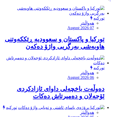
تورکیە
هەواڵنێر
August 2026 07
تورکیا و پاکستان و سعوودیە ڕێککەوتنی
هاوبەشی بەرگریی واژۆ دەکەن
تورکیە
هەواڵنێر
August 2026 06
دەوڵەت باخچەلی داوای ئازادکردی
ئۆجەلان و دەمیرتاش دەکات
تورکیە
هەواڵنێر