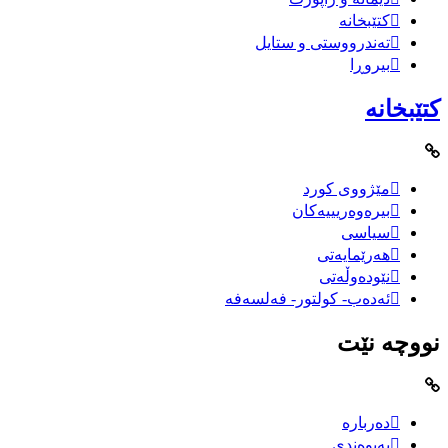
کتێبخانە
تەندرووستی و ستایل
بیروڕا
کتێبخانە
مێژووى کورد
بیرەوەریییەکان
سیاسى
هەرێمایەتی
نێودەوڵەتی
ئەدەب- کولتور- فەلسەفە
نووچە نێت
دەربارە
پەیوەندی