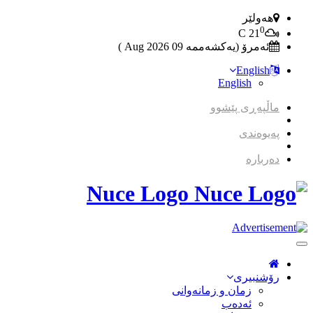
هەولێر
0
C
21
ئەمرۆ (یەکشەممە 09 2026 Aug )
English
English
ماڵپەڕی پێشوو
پەیوەندی
دەربارە
Nuce Logo
Toggle
Navigation
رۆشنبیری
زمان و زمانه‌وانی
ئەدەب