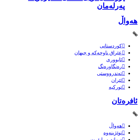
پەرلەمان
هەواڵ
کوردستانی
عێراق ناوچەکە و جیهان
ئابووری
رەنگاورەنگ
تەندرووستی
ئێران
تورکیە
ئافرەتان
هەواڵ
توێژینەوە
دیمانە و راپۆرت