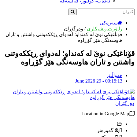
ئەدەب- کولتور- فەلسەفە
سەرەکی
راپۆرت و شیکاری
/
وەرگێڕان
قۆناغێکی نوێ لە کەنداو؛ لەدوای ڕێککەوتنی واشنتن و تاران
هاوسەنگی هێز گۆڕاوە
قۆناغێکی نوێ لە کەنداو؛ لەدوای ڕێککەوتنی
واشنتن و تاران هاوسەنگی هێز گۆڕاوە
هەواڵنێر
June 2026 29 - 00:15:13
وەرگێڕان
Location in Google Map
گەورەتر