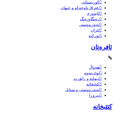
کوردستانی
عێراق ناوچەکە و جیهان
ئابووری
رەنگاورەنگ
تەندرووستی
ئێران
تورکیە
ئافرەتان
هەواڵ
توێژینەوە
دیمانە و راپۆرت
کتێبخانە
تەندرووستی و ستایل
بیروڕا
کتێبخانە