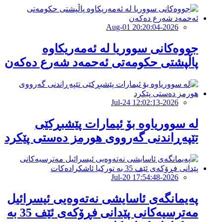
2026-Aug-01 20:20:04
جووەكانی سووریا لە ئەمەریكاوە
پاڵپشتی حكومەتی ئەحمەد شەرع دەكەن
2026-Jul-24 12:02:13
لە سووریاوە بۆ ئیمارات پێشبڕکێى
تێپەڕاندنى گەرووى هورمز دەستى پێکرد
2026-Jul-20 17:54:48
پەیمانگەی ئاسایشی نەتەوەیی ئیسرائیل
مەترسیەكانی پێدانی فڕۆكەی ئێف 35 بە