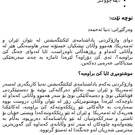
چووکتر
نوچە نێت:
وەرگێڕانی: دنیا ئەحمەد
دوای واژۆکردنی یاداشنامەی لێکتێگەیشتن لە نێوان ئێران و
ئەمەریکا، هەموو وڵاتان تیشکیان خستۆتە سەر هاوسەنگی هێز لە
وڵاتانی کەنداو و ڕۆژهەڵاتی ناوەڕاست، ئایا لەدوای جەنگ کێ
براوەیە؟، ئەی کێ دۆراوە؟ لێرەدا ئاماژە بە چەند سەرنجێکی
میدیاکانی عەرەبی دەکەین.
موشتومڕی ئایا کێ براوەیە؟
واژۆکردنی یەکەم یاداشتنامەی لێکتێگەیشتن تەنیا کاریگەری لەسەر
ئەمەریکا و ئێران نییە، بەڵکو دەرگایەکی نوێیە بۆ دەستپێکردنی
قۆناغێکی نوێ و دەسەڵاتێکی نوێ بۆ سەر هەموو وڵاتانی کەنداو لە
ناوچەکە، لێرەدا موشتومرێکی زۆر لە نێوان وڵاتان دروست بووە
سەبارەت بە خاڵەکانی نێو ڕێککەوتنەکە کێ براوەیە، لەکاتێکدا
هەریەک لە ئەمەریکا و ئێران لە نێو ڕێککەوتنەکەدا ویستی خۆیان بۆ
ئاشتی و سەرککەوتنیان لە نێو یاداشنامەکە دەربڕیوە، بەڵام بە
پێچەوانەوە چاوەکان لە سەر ئەو وڵاتانەی کەنداوە کێ گەورەترین
مەترسی شەڕیان لەو جەنگەدا لە ئەستۆ گرتووە.