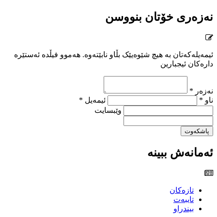
نەزەری خۆتان بنووسن
ئیمەیلەکەتان بە هیچ شێوەیێک بڵاو نابێتەوە. هەموو فیڵدە ئەستێرە
دارەکان ئیجبارین
نەزەر *
ناو *
ئیمەیل *
وێبسایت
پاشکەوت
ئەمانەش ببینە
تازەکان
تایبەت
بیندراو