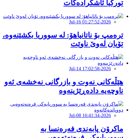
توركیا ئاشكرادەكات
2026-Jul-16 01:27:52
ترەمپ بۆ ناتانیاهۆ: لە سووریا بکشێنەوە،
تۆیان لەوێ ناوێت
2026-Jul-14 17:02:58
هێڵەکانى نەوت و بازرگانى نەخشەى ئەو
ناوچەیە دادەڕێژینەوە
2026-Jul-08 16:41:34
ماکرۆن پابەندی فەرەنسا بە
سووریایەکی فرەنەتەوەیی