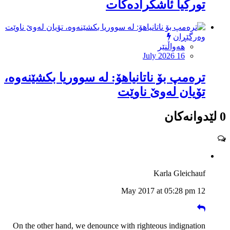
توركیا ئاشكرادەكات
وەرگێڕان
هەواڵنێر
July 2026 16
ترەمپ بۆ ناتانیاهۆ: لە سووریا بکشێنەوە،
تۆیان لەوێ ناوێت
0 لێدوانەکان
Karla Gleichauf
12 May 2017 at 05:28 pm
On the other hand, we denounce with righteous indignation