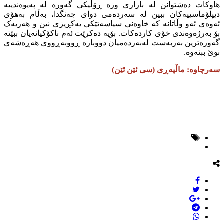
هاوکات دەشتوانن لە بازاری وزە ڕۆڵیکی گەورە لە پەیوەندییە
دیپلۆماسییەکان ببین لە سەردەمی دوای جەنگدا، بەڵام بەهۆی
ئەوەی ئەو وڵاتانە کە خاوەنی سیاسەتێکی یەکڕیزی نین و هەریەک
بۆ بەرژەوەندی خۆی کاردەکات. بۆیە دەکرێت ئەم ناکۆکیانەیان ببێتە
گەورەترین بەربەست لەبەردەمیان دووبارە ڕووبەڕووی هەڕەشەی
نوێ ببنەوە.
سەرچاوە: ماڵپەڕی (
سی ئێن ئێن
)