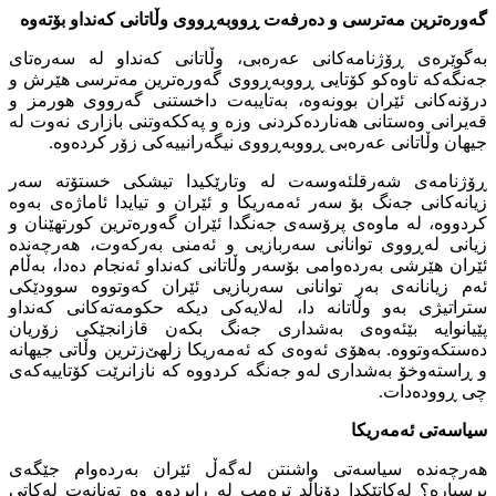
گەورەترین مەترسی و دەرفەت ڕووبەڕووی وڵاتانی کەنداو بۆتەوە
بەگوێرەی ڕۆژنامەکانی عەرەبی، وڵاتانی کەنداو لە سەرەتای
جەنگەکە تاوەکو کۆتایی ڕووبەڕووی گەورەترین مەترسی هێرش و
درۆنەکانی ئێران بوونەوە، بەتایبەت داخستنی گەرووی هورمز و
قەیرانی وەستانی هەناردەکردنی وزە و پەککەوتنی بازاری نەوت لە
جیهان وڵاتانی عەرەبی ڕووبەڕووی نیگەرانییەکی زۆر کردەوە.
ڕۆژنامەی شەرقلئەوسەت لە وتارێکیدا تیشکی خستۆتە سەر
زیانەکانی جەنگ بۆ سەر ئەمەریکا و ئێران و تیایدا ئاماژەی بەوە
کردووە، لە ماوەی پرۆسەی جەنگدا ئێران گەورەترین کورتهێنان و
زیانی لەڕووی توانانی سەربازیی و ئەمنی بەرکەوت، هەرچەندە
ئێران هێرشی بەردەوامی بۆسەر وڵاتانی کەنداو ئەنجام دەدا، بەڵام
ئەم زیانانەی بەر توانانی سەربازیی ئێران کەوتووە سوودێکی
ستراتیژی بەو وڵاتانە دا، لەلایەکی دیکە حکومەتەکانی کەنداو
پێیانوایە بێئەوەی بەشداری جەنگ بکەن قازانجێکی زۆریان
دەستکەوتووە. بەهۆی ئەوەی کە ئەمەریکا زلهێ‌زترین وڵاتی جیهانە
و ڕاستەوخۆ بەشداری لەو جەنگە کردووە کە نازانرێت کۆتاییەکەی
چی ڕوودەدات.
سیاسەتی ئەمەریکا
هەرچەندە سیاسەتی واشنتن لەگەڵ ئێران بەردەوام جێگەی
پرسیارە؟ لەکاتێکدا دۆناڵد ترەمپ لە رابردوو وە تەنانەت لەکاتی