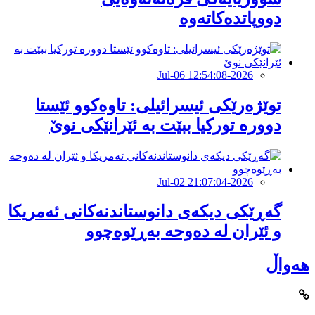
دووپاتدەکاتەوە
2026-Jul-06 12:54:08
توێژەرێكی ئیسرائیلی: تاوەكوو ئێستا
دوورە توركیا ببێت بە ئێرانێكی نوێ
2026-Jul-02 21:07:04
گەڕێکى دیکەى دانوستاندنەکانی ئەمریکا
و ئێران لە دەوحە بەڕێوەچوو
هەواڵ