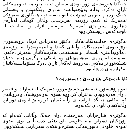
جەنگدا هەڕەشەی زۆر توندی سەبارەت بە بەرنامە ئەتۆمییەکانی
تاران دەکرد، بەڵام بەپێچەوانەوە لەدوای ڕێککەوتن و وەستانی
جەنگ ترەمپ نەرمی دەنوێنێت لەو بابەتە، ئەم هەنگاوەی سەرۆکی
ئەمەریکا لە لایەن زۆربەی بەرپرسانی وڵاتان گومانی لەبارەی
داهاتووی ستراتیژی ئەمەریکا بەرامبەر ئێران و تەنانەت لە
ناوچەکەش دروستکردووە.
بەگوێرەی هەڵسەنگاندنەکانی دکتۆر ئەندریاس کریگ پرۆفیسۆری
توێژینەوەی ئەمنییەکان، وڵاتانی کەندا و لەمەوبەدوا لە پرۆسەی
داهاتوودا هێزی ئاسمانی و سیستەمی بەگرییەکانیان بەهێزتر دەکەن،
بەتایبەت لە ڕووی بەرهەمهێنای مووشەکی بەرگریی زیاتر خۆیان
پێشکەتوو تر دەکەن، هەروەها لەگەڵ تاران دەرگا دیپلۆماسییەکانیان
بەکراوەیەی دەهێڵنەوە.
ئایا ناوەندێکی هێزی نوێ دادەمەزرێت؟
ئەو پرۆفیسۆرە ئەمەشی خستۆتەڕوو، هەریەک لە ئیمارات و قەتەر
داوای قەرەبوویان لە ئێران کردووە بەهۆی ئەو مووشەک و درۆنانەی
کە لەکاتی جەنگدا ئاراستەی وڵاتەکەیان کراوە بۆ ئەوەی دووبارە
وڵاتەکەیان ئاوەدان بکەنەوە.
بەگوێرەی شارەزایان، هەرچەندە دوای جەنگ وڵاتانی کەنداو کە
زۆرێکیان دەتوانن ببنە خاوەنی ناوەندێکی دەسەڵاتی نوێ بەهۆی
ئەوەی خاوەنی ئابوورییەکی بەهێزە و بنکەی سەربازیی پێشکەتوون.