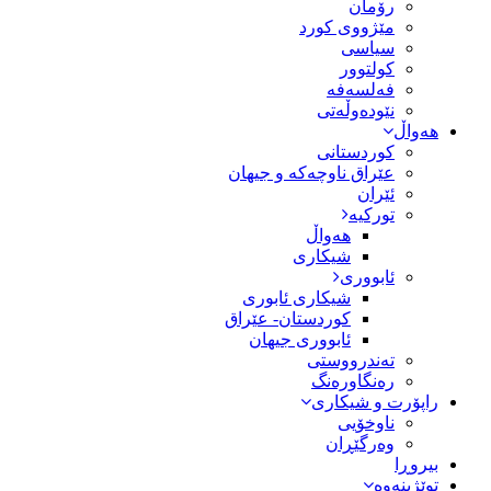
رۆمان
مێژووى کورد
سیاسى
کولتوور
فەلسەفە
نێودەوڵەتی
هەواڵ
کوردستانی
عێراق ناوچەکە و جیهان
ئێران
تورکیە
هەواڵ
شیکاری
ئابووری
شیکاری ئابوری
کوردستان- عێراق
ئابووری جیهان
تەندرووستی
رەنگاورەنگ
راپۆرت و شیکاری
ناوخۆیی
وەرگێڕان
بیروڕا
توێژینەوە