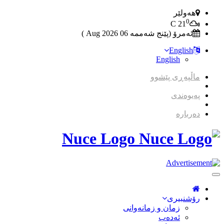
هەولێر
0
C
21
ئەمرۆ (پێنج شەممە 06 2026 Aug )
English
English
ماڵپەڕی پێشوو
پەیوەندی
دەربارە
Nuce Logo
Toggle
Navigation
رۆشنبیری
زمان و زمانه‌وانی
ئەدەب