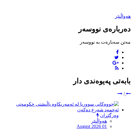
هەواڵنێر
دەربارەی نووسەر
مەتن سەبارەت بە نووسەر
بابەتی پەیوەندی دار
/
وەرگێڕان
هەواڵنێر
August 2026 01