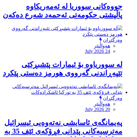
جووەكانی سووریا لە ئەمەریكاوە
پاڵپشتی حكومەتی ئەحمەد شەرع دەكەن
وەرگێڕان
هەواڵنێر
July 2026 24
لە سووریاوە بۆ ئیمارات پێشبڕکێى
تێپەڕاندنى گەرووى هورمز دەستى پێکرد
وەرگێڕان
هەواڵنێر
July 2026 20
پەیمانگەی ئاسایشی نەتەوەیی ئیسرائیل
مەترسیەكانی پێدانی فڕۆكەی ئێف 35 بە