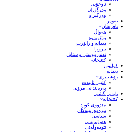
ناوخۆیی
وەرگێڕان
وەرگیراو
تەوەر
ئافرەتان
هەواڵ
توێژینەوە
دیمانە و راپۆرت
بیروڕا
تەندرووستی و ستایل
کتێبخانە
کولتوور
دیمانە
رۆشنبیری
کتێبی تایبەت
پەرەپێدانی مرۆیی
بابەتی گشتی
کتێبخانە
مێژووى کورد
بیرەوەریییەکان
سیاسى
هەرێمایەتی
نێودەوڵەتی