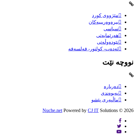
مێژووى کورد
بیرەوەریییەکان
سیاسى
هەرێمایەتی
نێودەوڵەتی
ئەدەب- کولتور- فەلسەفە
نووچە نێت
دەربارە
پەیوەندی
ماڵپەری پێشو
Nuche.net
Powered by
CJ IT
Solutions
2026 ©