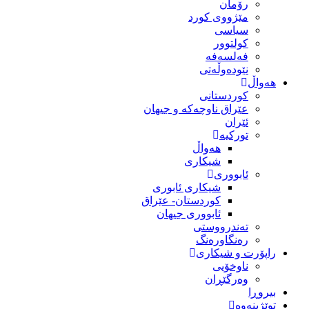
رۆمان
مێژووى کورد
سیاسى
کولتوور
فەلسەفە
نێودەوڵەتی
هەواڵ
کوردستانی
عێراق ناوچەکە و جیهان
ئێران
تورکیە
هەواڵ
شیکاری
ئابووری
شیکاری ئابوری
کوردستان- عێراق
ئابووری جیهان
تەندرووستی
رەنگاورەنگ
راپۆرت و شیکاری
ناوخۆیی
وەرگێڕان
بیروڕا
توێژینەوە