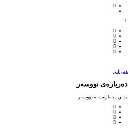
هەواڵنێر
دەربارەی نووسەر
مەتن سەبارەت بە نووسەر