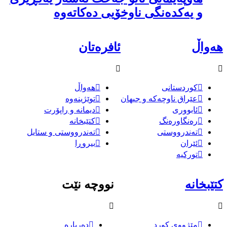
و یەکدەنگى ناوخۆیى دەکاتەوە
هەواڵ
ئافرەتان
کوردستانی
هەواڵ
عێراق ناوچەکە و جیهان
توێژینەوە
ئابووری
دیمانە و راپۆرت
رەنگاورەنگ
کتێبخانە
تەندرووستی
تەندرووستی و ستایل
ئێران
بیروڕا
تورکیە
کتێبخانە
نووچە نێت
مێژووى کورد
دەربارە