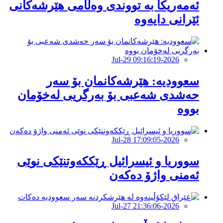
ئەمەریکا بە تووندی وەڵامی هێرشەکانی
ئێرانی دایەوە
2026-Jul-29 09:16:19
‏سعوودیە: هێرشەكانمان بۆ سەر
حەشدی شەعبی بۆ بەرگریی لەخۆمان
بووە
2026-Jul-28 17:09:05
سووریا و ئیسرائیل ڕێککەوتنێکی نوێی
ئەمنی واژۆ دەکەن
2026-Jul-27 21:36:06