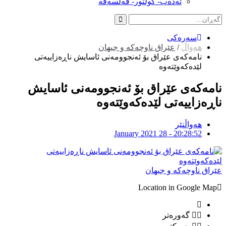
ئەدەب- کولتور- فەلسەفە
سەرەکی
هەواڵ
/
عێراق ناوچەکە و جیهان
نامه‌كه‌ى عێراق بۆ ئه‌نجوومه‌نى ئاسایش ناڕه‌زاییه‌تى
لێده‌كه‌وێته‌وه‌
نامه‌كه‌ى عێراق بۆ ئه‌نجوومه‌نى ئاسایش
ناڕه‌زاییه‌تى لێده‌كه‌وێته‌وه‌
هەواڵنێر
January 2021 28 - 20:28:52
عێراق ناوچەکە و جیهان
Location in Google Map
گەورەتر