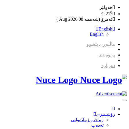
هەولێر
0
C
21
ئەمرۆ (شەممە 08 2026 Aug )
English
English
ماڵپەڕی پێشوو
پەیوەندی
دەربارە
Nuce Logo
Toggle
Navigation
رۆشنبیری
زمان و زمانه‌وانی
ئەدەب