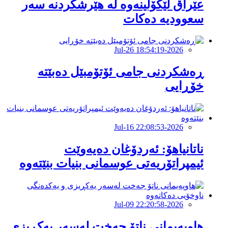
عێراق لێکۆڵینەوە لە هێرشکردنە سەر
سعوودیە دەکات
2026-Jul-26 18:54:19
ڕەشکردنی جامی ئۆتۆمبێل دەبێتە
خۆڕایی
2026-Jul-16 22:08:53
ناتانیاهۆ: ئەردۆغان دەیەوێت
ئیمپراتۆریەتی عوسمانی بنیات بنێتەوە
2026-Jul-09 22:20:58
هاوپەیمانى ناتۆ جەخت لەسەر یەکڕیزی