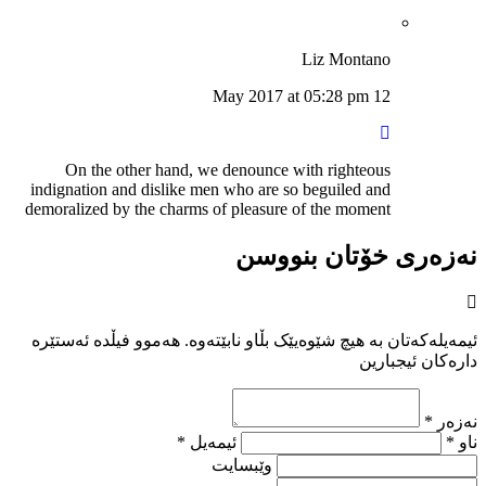
Liz Montano
12 May 2017 at 05:28 pm
On the other hand, we denounce with righteous
indignation and dislike men who are so beguiled and
demoralized by the charms of pleasure of the moment
نەزەری خۆتان بنووسن
ئیمەیلەکەتان بە هیچ شێوەیێک بڵاو نابێتەوە. هەموو فیڵدە ئەستێرە
دارەکان ئیجبارین
نەزەر *
ناو *
ئیمەیل *
وێبسایت