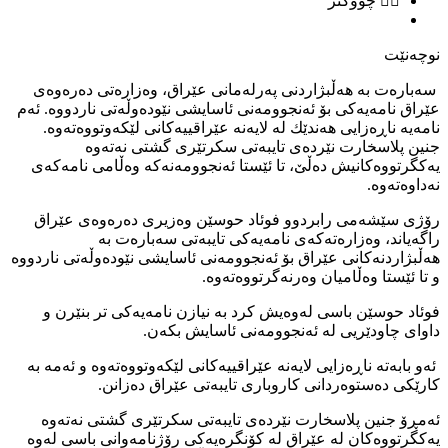
چووکتر
نوچه‌نێت
سه‌باره‌ت به‌ هه‌ڵبژاردنى په‌رله‌مانى عێراق، وه‌زاره‌تى ده‌ره‌وه‌ى
عێراق نامه‌یه‌كى بۆ ئه‌نجوومه‌نى ئاسایشى نێوده‌وڵه‌تى ناردووه‌. ئه‌م
نامه‌یه‌ ناڕه‌زایى هه‌ندێك له‌ لایه‌نه‌ عێراقییه‌كانى لێكه‌وتووه‌ته‌وه‌.
جنین پلاسخارت نێرده‌ى تایبه‌تى سكرتێرى گشتى نه‌ته‌وه‌
یه‌كگرتووه‌كانیش ده‌ڵێ، تا ئێستا ئه‌نجوومه‌نه‌كه‌ وه‌ڵامى نامه‌كه‌ى
نه‌داوه‌ته‌وه‌.
رۆژى سێشه‌مى رابردوو فوئاد حوسێن وه‌زیرى ده‌ره‌وه‌ى عێراق
راگه‌یاند، وه‌زاره‌ته‌كه‌ى نامه‌یه‌كى تایبه‌تى سه‌باره‌ت به‌
هه‌ڵبژاردنه‌كانى عێراق بۆ ئه‌نجوومه‌نى ئاسایشى نێوده‌وڵه‌تى ناردووه‌
و تا ئێستا وه‌ڵامیان وه‌رنه‌گرتووه‌ته‌وه‌.
فوئاد حوسێن باسى له‌وه‌یش كرد به ‌نیازن نامه‌یه‌كى تر بنێرن و
داواى چاودێريى له‌ ئه‌نجوومه‌نى ئاسایش بكه‌ن.
ئه‌و بابه‌ته‌ ناڕه‌زایى لایه‌نه‌ عێراقییه‌كانى لێكه‌وتووه‌ته‌وه‌ و ئه‌مه‌ به‌
كارێكى ده‌ستوه‌ردانى كاروبارى تایبه‌تى عێراق ده‌زانن.
ئه‌مڕۆ جنین پلاسخارت نێرده‌ى تایبه‌تى سكرتێرى گشتى نه‌ته‌وه‌
یه‌كگرتووه‌كان له‌ عێراق له‌ كۆنگره‌یه‌كى رۆژنامه‌وانى باسى له‌وه‌