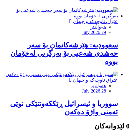
عێراق ناوچەکە و جیهان
هەواڵنێر
July 2026 29
‏سعوودیە: هێرشەكانمان بۆ سەر
حەشدی شەعبی بۆ بەرگریی لەخۆمان
بووە
عێراق ناوچەکە و جیهان
هەواڵنێر
July 2026 28
سووریا و ئیسرائیل ڕێککەوتنێکی نوێی
ئەمنی واژۆ دەکەن
0 لێدوانەکان