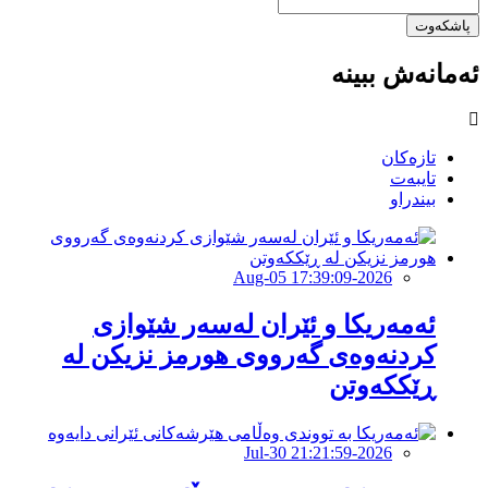
پاشکەوت
ئەمانەش ببینە
تازەکان
تایبەت
بیندراو
2026-Aug-05 17:39:09
ئەمەریكا و ئێران لەسەر شێوازی
كردنەوەی گەرووی هورمز نزیكن لە
ڕێككەوتن
2026-Jul-30 21:21:59