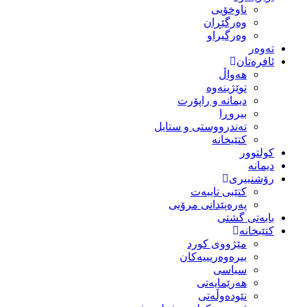
ناوخۆیی
وەرگێڕان
وەرگیراو
تەوەر
ئافرەتان
هەواڵ
توێژینەوە
دیمانە و راپۆرت
بیروڕا
تەندرووستی و ستایل
کتێبخانە
کولتوور
دیمانە
رۆشنبیری
کتێبی تایبەت
پەرەپێدانی مرۆیی
بابەتی گشتی
کتێبخانە
مێژووى کورد
بیرەوەریییەکان
سیاسى
هەرێمایەتی
نێودەوڵەتی