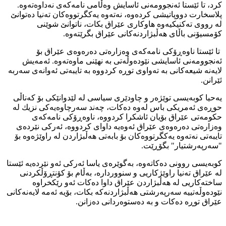
كرد، تا ئێستا ئه‌نجوومه‌نى ئاسایش وه‌ڵامى نامه‌كه‌ى نه‌داوه‌ته‌وه‌.
پلاسخارت دووپاتیشى كرده‌وه‌، نه‌ته‌وه‌ یه‌كگرتووه‌كان ته‌نیا ده‌توانێ
له‌ رووى ته‌كنیكیه‌وه‌ هاوكارى عێراق بكات، ناتوانێ شوێنى
كۆمسیۆنى باڵاى هه‌ڵبژاردنه‌كانى عێراق بگرێته‌وه‌.
تا ئێستا ناوه‌ڕۆكى نامه‌كه‌ى وه‌زاره‌تى ده‌ره‌وه‌ى عێراق بۆ
ئه‌نجوومه‌نى ئاسایشى نێوده‌وڵه‌تى به‌ نهێنى ماوه‌ته‌وه‌. ئه‌مه‌یش
لایه‌نه‌ شیعه‌كانى به‌ ته‌واوى توڕه‌ كردووه‌ به‌ تایبه‌تى ئه‌وانه‌ى سه‌ربه‌
ئێرانن.
یه‌حیا كوبه‌یسى توێژه‌ر و چاودێرى سیاسى له‌ لێدوانێكى بۆ كه‌ناڵى
حوڕه‌ى ئه‌مریكى باس له‌وه‌ ده‌كات، چه‌ند سه‌رچاوه‌یه‌كى نزیك له‌
حكومه‌تى عێراق بۆیان ئاشكرا كردووه‌، ناوه‌ڕۆكى نامه‌كه‌ى
وه‌زاره‌تى ده‌ره‌وه‌ى عێراق ئه‌وه‌یه‌ داواى كردووه‌، ئه‌ركى نێرده‌ى
تایبه‌تى نه‌ته‌وه‌ یه‌كگرتووه‌كان بۆ بابه‌تى هه‌ڵبژاردن له‌ راوێژه‌وه‌ بۆ
"سه‌رپه‌رشتیار" بگۆڕێت.
كوبه‌یسى روونى ده‌كاته‌وه‌، به‌گوێره‌ى یاسا ئه‌ركى ئه‌و نێرده‌یه‌ ئێستا
له‌ عێراق ته‌نیا راوێژكاریی و سنوورداره‌، به‌ڵام بۆ كۆنتڕۆڵكردنى
ساخته‌كاریى له‌ هه‌ڵبژاردن عێراق داوا ده‌كات ئه‌و رێكخراوه‌
نێوده‌وڵه‌تییه‌ سه‌رپه‌رشتى هه‌ڵبژاردنه‌كه‌ بكات، بۆیه‌ ئه‌مه‌ لایه‌نه‌كانى
عێراق توڕه‌ ده‌كات و به‌ ده‌ستوه‌ردانى ده‌زانن.