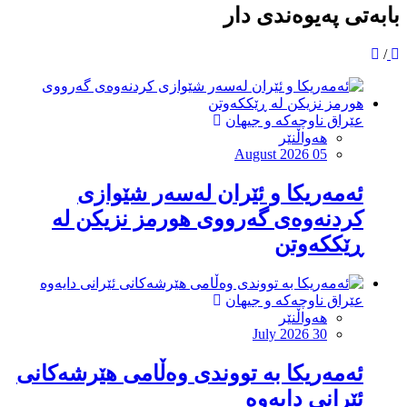
بابەتی پەیوەندی دار
/
عێراق ناوچەکە و جیهان
هەواڵنێر
August 2026 05
ئەمەریكا و ئێران لەسەر شێوازی
كردنەوەی گەرووی هورمز نزیكن لە
ڕێككەوتن
عێراق ناوچەکە و جیهان
هەواڵنێر
July 2026 30
ئەمەریکا بە تووندی وەڵامی هێرشەکانی
ئێرانی دایەوە