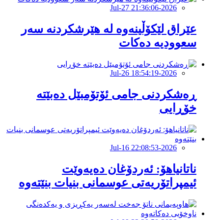
2026-Jul-27 21:36:06
عێراق لێکۆڵینەوە لە هێرشکردنە سەر
سعوودیە دەکات
2026-Jul-26 18:54:19
ڕەشکردنی جامی ئۆتۆمبێل دەبێتە
خۆڕایی
2026-Jul-16 22:08:53
ناتانیاهۆ: ئەردۆغان دەیەوێت
ئیمپراتۆریەتی عوسمانی بنیات بنێتەوە