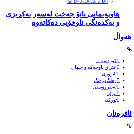
2026-Jul-09 22:20:58
هاوپەیمانى ناتۆ جەخت لەسەر یەکڕیزی
و یەکدەنگى ناوخۆیى دەکاتەوە
هەواڵ
کوردستانی
عێراق ناوچەکە و جیهان
ئابووری
رەنگاورەنگ
تەندرووستی
ئێران
تورکیە
ئافرەتان