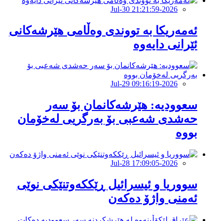
2026-Jul-30 21:21:59
ئەمەریکا بە تووندی وەڵامی هێرشەکانی
ئێرانی دایەوە
2026-Jul-29 09:16:19
‏سعوودیە: هێرشەكانمان بۆ سەر
حەشدی شەعبی بۆ بەرگریی لەخۆمان
بووە
2026-Jul-28 17:09:05
سووریا و ئیسرائیل ڕێککەوتنێکی نوێی
ئەمنی واژۆ دەکەن