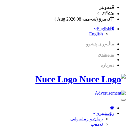
هەولێر
0
C
21
ئەمرۆ (شەممە 08 2026 Aug )
English
English
ماڵپەڕی پێشوو
پەیوەندی
دەربارە
Nuce Logo
Toggle
Navigation
رۆشنبیری
زمان و زمانه‌وانی
ئەدەب