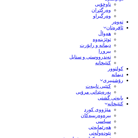
ناوخۆیی
وەرگێڕان
وەرگیراو
تەوەر
ئافرەتان
هەواڵ
توێژینەوە
دیمانە و راپۆرت
بیروڕا
تەندرووستی و ستایل
کتێبخانە
کولتوور
دیمانە
رۆشنبیری
کتێبی تایبەت
پەرەپێدانی مرۆیی
بابەتی گشتی
کتێبخانە
مێژووى کورد
بیرەوەریییەکان
سیاسى
هەرێمایەتی
نێودەوڵەتی