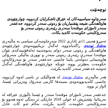
نوچه‌نێت
سه‌رچاوه‌ سیاسییه‌كان له‌ عێراق ئاشكرایان كردووه‌، چوارچێوه‌ى
هاوئاهه‌نگى شیعه‌ پێشنیاریان بۆ ره‌وتى سه‌در كردووه‌، جه‌عفه‌ر
سه‌در ئامۆزاى موقته‌دا سه‌درى رێبه‌رى ره‌وتى سه‌در بۆ
سه‌رۆكایه‌تى حكومه‌ت كاندید بكات.
ئه‌مڕۆ هه‌ینى 11ى ئادارى 2022 سه‌رچاوه‌یه‌كى سیاسى به‌ ماڵپه‌ڕى
به‌غداد توده‌ى
راگه‌یاندووه‌، له‌گه‌ڵ نزیكبوونه‌وه‌ى چوارچێوه‌ى
هاوئاهه‌نگى و ره‌وتى سه‌در دواى په‌یوه‌ندییه‌ ته‌له‌فۆنییه‌كه‌ى نێوان
موقته‌دا سه‌درى رێبه‌رى ره‌وتى سه‌در و نوورى مالیكى سه‌رۆكى
هاوپه‌یمانى ده‌وڵه‌تى یاسا چانسى جه‌عفه‌ر سه‌در بۆ سه‌رۆكایه‌تى
حكومه‌ت به‌هێزتر بووه‌، چونكه‌ چوارچێوه‌ى هاوئاهه‌نگى له‌گه‌ڵ
ئه‌وه‌یه‌ جه‌عفه‌ر سه‌در كاندید بكرێت.
هه‌ر ماڵپه‌ڕى
به‌غداد توده‌ى
له‌ هه‌واڵێكى تر باسى له‌وه‌ كردووه‌،
چانسى كاندیدبوونه‌وه‌ى مسته‌فا كازمى سه‌رۆك وه‌زیرانى ئێستا،
لاواز تر بووه‌.
جه‌عفه‌ر سه‌در ئامۆزاى موقته‌دا سه‌در و ئێستا باڵیۆزى عێراقه‌ له‌
به‌ریتانیا. پێشتریش له‌ خولى 2018 جارێكى تر ده‌نگى ئه‌وه‌ هه‌بوو بۆ
سه‌رۆكایه‌تى حكومه‌ت كاندید بكرێت، به‌ڵام ئه‌و كات عادل