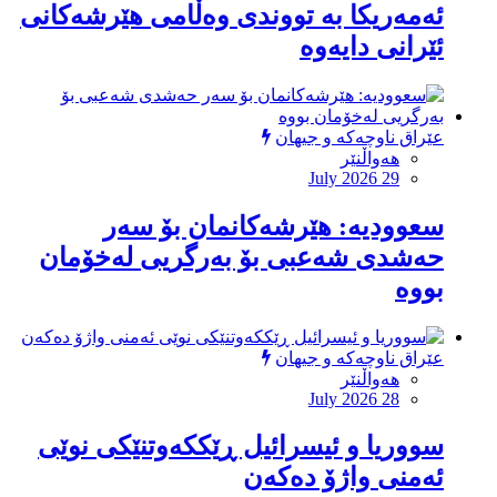
ئەمەریکا بە تووندی وەڵامی هێرشەکانی
ئێرانی دایەوە
عێراق ناوچەکە و جیهان
هەواڵنێر
July 2026 29
‏سعوودیە: هێرشەكانمان بۆ سەر
حەشدی شەعبی بۆ بەرگریی لەخۆمان
بووە
عێراق ناوچەکە و جیهان
هەواڵنێر
July 2026 28
سووریا و ئیسرائیل ڕێککەوتنێکی نوێی
ئەمنی واژۆ دەکەن