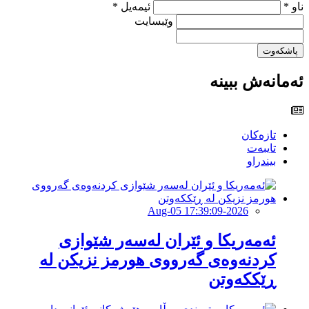
ناو *
ئیمەیل *
وێبسایت
پاشکەوت
ئەمانەش ببینە
تازەکان
تایبەت
بیندراو
2026-Aug-05 17:39:09
ئەمەریكا و ئێران لەسەر شێوازی
كردنەوەی گەرووی هورمز نزیكن لە
ڕێككەوتن