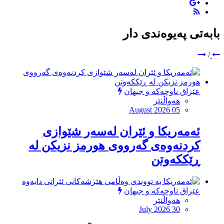
بابەتی پەیوەندی دار
/
عێراق ناوچەکە و جیهان
هەواڵنێر
August 2026 05
ئەمەریكا و ئێران لەسەر شێوازی
كردنەوەی گەرووی هورمز نزیكن لە
ڕێككەوتن
عێراق ناوچەکە و جیهان
هەواڵنێر
July 2026 30