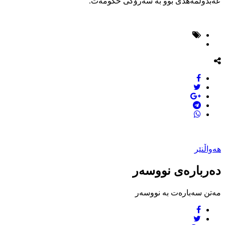
عه‌بدولمه‌هدى بوو به‌ سه‌رۆكى حكومه‌ت.
هەواڵنێر
دەربارەی نووسەر
مەتن سەبارەت بە نووسەر