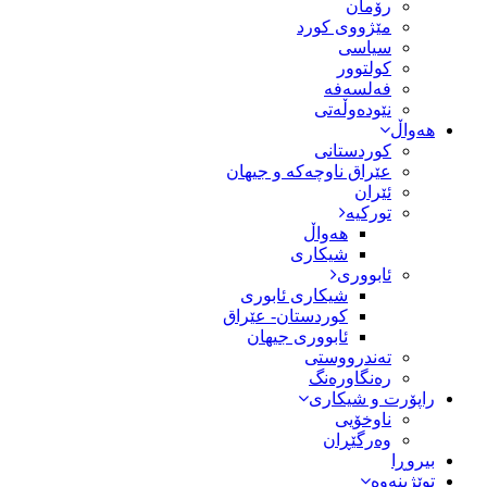
رۆمان
مێژووى کورد
سیاسى
کولتوور
فەلسەفە
نێودەوڵەتی
هەواڵ
کوردستانی
عێراق ناوچەکە و جیهان
ئێران
تورکیە
هەواڵ
شیکاری
ئابووری
شیکاری ئابوری
کوردستان- عێراق
ئابووری جیهان
تەندرووستی
رەنگاورەنگ
راپۆرت و شیکاری
ناوخۆیی
وەرگێڕان
بیروڕا
توێژینەوە