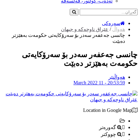
ئەدەب- کولتور- فەلسەفە
سەرەکی
هەواڵ
/
عێراق ناوچەکە و جیهان
چانسى جه‌عفه‌ر سه‌در بۆ سه‌رۆكایه‌تى حكومه‌ت به‌هێزتر
ده‌بێت
چانسى جه‌عفه‌ر سه‌در بۆ سه‌رۆكایه‌تى
حكومه‌ت به‌هێزتر ده‌بێت
هەواڵنێر
March 2022 11 - 20:53:59
عێراق ناوچەکە و جیهان
Location in Google Map
گەورەتر
چووکتر