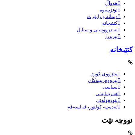
هەواڵ
توێژینەوە
دیمانە و راپۆرت
کتێبخانە
تەندرووستی و ستایل
بیروڕا
کتێبخانە
مێژووى کورد
بیرەوەریییەکان
سیاسى
هەرێمایەتی
نێودەوڵەتی
ئەدەب- کولتور- فەلسەفە
نووچە نێت