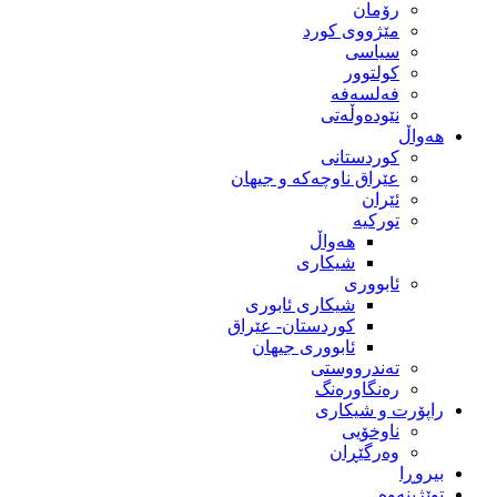
رۆمان
مێژووى کورد
سیاسى
کولتوور
فەلسەفە
نێودەوڵەتی
هەواڵ
کوردستانی
عێراق ناوچەکە و جیهان
ئێران
تورکیە
هەواڵ
شیکاری
ئابووری
شیکاری ئابوری
کوردستان- عێراق
ئابووری جیهان
تەندرووستی
رەنگاورەنگ
راپۆرت و شیکاری
ناوخۆیی
وەرگێڕان
بیروڕا
توێژینەوە