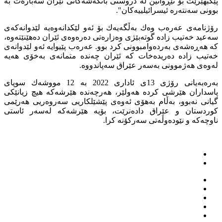
پێكبهێرێت بۆ تێڕوانین له‌ دروستى بانگه‌شه‌كانى ئێران سه‌باره‌ت به‌
بوونى سه‌نته‌ره‌ ئیسرائیلییه‌كان".
رۆژنامه‌ى عه‌ره‌ب وه‌ك به‌ڵگه‌یه‌ك بۆ ئه‌و لێكدانه‌وه‌یه‌ لێدوانه‌كه‌ى
سه‌عید خه‌تیب زاده‌ گوته‌بێژى وه‌زاره‌تى ده‌ره‌وه‌ى ئێران ده‌هێنێته‌وه‌،
كه‌ هه‌ڕه‌شه‌ى به‌رده‌وامبوونى كرد بوو. عه‌ره‌ب پێیوایه‌ ئه‌و لێدوانه‌ى
خه‌تیب زاده‌ ده‌ریده‌خات كه‌ ئێران چه‌نده‌ متمانه‌ى به‌خۆى هه‌یه‌
له‌وه‌ى هه‌ژموونى به‌سه‌ر عێراق سه‌پاندووه‌.
به‌ره‌به‌یانى رۆژى 13ى ئادارى 2022 به‌ 12 مووشه‌ك سوپاى
پاسداران هێرشى كرده‌ هه‌ولێر، هه‌رچه‌نده‌ هێرشه‌كه‌ هیچ زیانێكى
گیانى نه‌بوو، به‌ڵام به‌هۆى ئه‌وه‌ى پێشێلكاریى سه‌روه‌ریى هه‌رێمى
كوردستان و عێراق داده‌نرێت، بۆیه‌ هێرشه‌كه‌ له‌سه‌ر ئاستى
ناوچه‌كه‌ و نێوده‌وڵه‌تى سه‌ركۆنه‌ كرا.