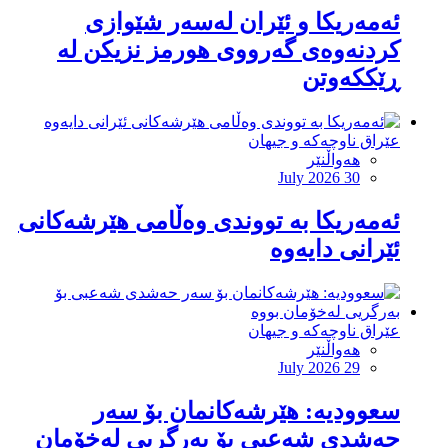
ئەمەریكا و ئێران لەسەر شێوازی
كردنەوەی گەرووی هورمز نزیكن لە
ڕێككەوتن
عێراق ناوچەکە و جیهان
هەواڵنێر
July 2026 30
ئەمەریکا بە تووندی وەڵامی هێرشەکانی
ئێرانی دایەوە
عێراق ناوچەکە و جیهان
هەواڵنێر
July 2026 29
‏سعوودیە: هێرشەكانمان بۆ سەر
حەشدی شەعبی بۆ بەرگریی لەخۆمان