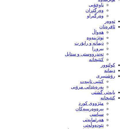
ناوخۆیی
وەرگێڕان
وەرگیراو
تەوەر
ئافرەتان
هەواڵ
توێژینەوە
دیمانە و راپۆرت
بیروڕا
تەندرووستی و ستایل
کتێبخانە
کولتوور
دیمانە
رۆشنبیری
کتێبی تایبەت
پەرەپێدانی مرۆیی
بابەتی گشتی
کتێبخانە
مێژووى کورد
بیرەوەریییەکان
سیاسى
هەرێمایەتی
نێودەوڵەتی