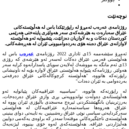
نوچه‌نێت
رۆژنامه‌ى عه‌ره‌ب ئه‌مڕۆ له‌ راپۆرتێكدا باس له‌ هه‌ڵوێسته‌كانى
عێراق سه‌باره‌ت به‌ هێرشه‌كه‌ى سه‌ر هه‌ولێرى پایته‌ختى هه‌رێمى
كوردستان ده‌كات و به‌ لاوازیان ده‌زانێت. پێشیوایه‌ ئه‌و هه‌ڵوێسته‌
لاوازانه‌ى عێراق ده‌بنه‌ هۆى به‌رده‌وامبوونى ئێران له‌ هه‌ڕه‌شه‌كانى.
ئه‌مڕۆ سێشه‌ممه‌ 15ى ئادارى 2022 رۆژنامه‌ى
عه‌ره‌ب
باس له‌
هه‌ڵوێستى فه‌رمى عێراق ده‌كات له‌سه‌ر ئه‌و هێرشه‌ى كه‌ رۆژى
13ى ئه‌م مانگه‌ به‌ مووشه‌ك له‌لایه‌ن سوپاى پاسدارانه‌وه‌ كرایه‌ سه‌ر
هه‌ولێر. رۆژنامه‌كه‌ پێیوایه‌ هه‌ڵوێستى عێراق لاوازه‌ بۆیە له‌ ناونیشانى
راپۆرته‌كه‌ هاتووه‌، "هه‌ڵوێسته‌ كرچوكاڵه‌كانى عێراق ده‌رفه‌تى
به‌رده‌وامى به‌ ئێران ده‌دات"
له‌ راپۆرته‌كه‌ هاتووه‌، "سیاسییه‌ عێراقییه‌كان پێیانوایه‌ ئه‌و
هه‌ڵوێستانه‌ى ده‌وڵه‌ت نواندوویه‌تى بڕى وازى عێراق ده‌رده‌خات،
به‌رزترینیان بانگهێشتكردنى ئیره‌ج مه‌سجدى باڵیۆزى ئێران بووه‌ له‌
عێراق. هه‌روه‌ها سیاسه‌تمه‌داره‌ عێراقییه‌كان له‌ هه‌ڵوێستى
سه‌ركردایه‌تى سیاسى نوێى عێراق ره‌شبینین. به‌ تایبه‌تى دواى بینینى
هه‌ڵوێسته‌ى ناجێگیره‌كانى موقته‌دا سه‌در كه‌ براوه‌ى یه‌كه‌مى دوایین
هه‌ڵبژاردنى عێراقه‌. هه‌ڵوێسته‌كه‌ى له‌وه‌ خۆى بینیوه‌، لیژنه‌یه‌ك