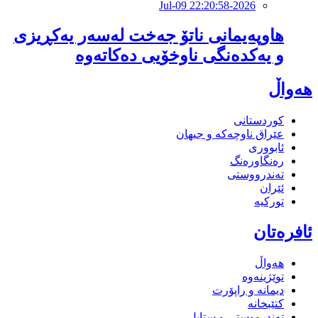
2026-Jul-09 22:20:58
هاوپەیمانى ناتۆ جەخت لەسەر یەکڕیزی
و یەکدەنگى ناوخۆیى دەکاتەوە
هەواڵ
کوردستانی
عێراق ناوچەکە و جیهان
ئابووری
رەنگاورەنگ
تەندرووستی
ئێران
تورکیە
ئافرەتان
هەواڵ
توێژینەوە
دیمانە و راپۆرت
کتێبخانە
تەندرووستی و ستایل