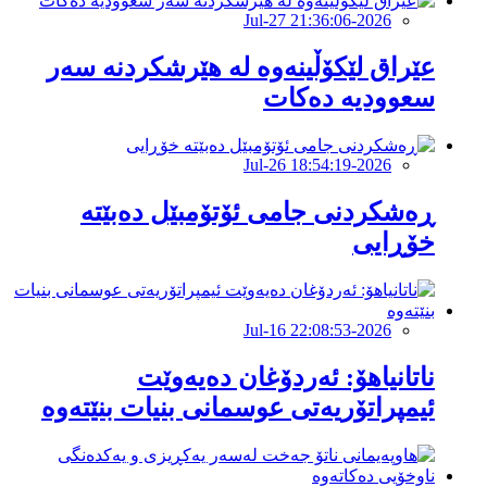
2026-Jul-27 21:36:06
عێراق لێکۆڵینەوە لە هێرشکردنە سەر
سعوودیە دەکات
2026-Jul-26 18:54:19
ڕەشکردنی جامی ئۆتۆمبێل دەبێتە
خۆڕایی
2026-Jul-16 22:08:53
ناتانیاهۆ: ئەردۆغان دەیەوێت
ئیمپراتۆریەتی عوسمانی بنیات بنێتەوە