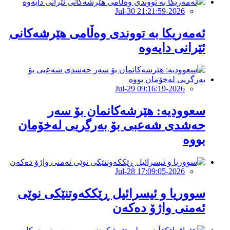
2026-Jul-30 21:21:59
ئەمەریکا بە تووندی وەڵامی هێرشەکانی
ئێرانی دایەوە
2026-Jul-29 09:16:19
‏سعوودیە: هێرشەكانمان بۆ سەر
حەشدی شەعبی بۆ بەرگریی لەخۆمان
بووە
2026-Jul-28 17:09:05
سووریا و ئیسرائیل ڕێککەوتنێکی نوێی
ئەمنی واژۆ دەکەن