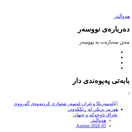
هەواڵنێر
دەربارەی نووسەر
مەتن سەبارەت بە نووسەر
بابەتی پەیوەندی دار
/
عێراق ناوچەکە و جیهان
هەواڵنێر
August 2026 05