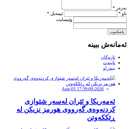
نەزەر *
ناو *
ئیمەیل *
وێبسایت
پاشکەوت
ئەمانەش ببینە
تازەکان
تایبەت
بیندراو
2026-Aug-05 17:39:09
ئەمەریكا و ئێران لەسەر شێوازی
كردنەوەی گەرووی هورمز نزیكن لە
ڕێككەوتن