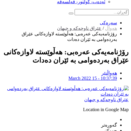
ئەدەب- کولتور- فەلسەفە
سەرەکی
هەواڵ
/
عێراق ناوچەکە و جیهان
رۆژنامه‌یه‌كى عه‌ره‌بى: هه‌ڵوێسته‌ لاوازه‌كانى عێراق
به‌رده‌وامى به‌ ئێران ده‌دات
رۆژنامه‌یه‌كى عه‌ره‌بى: هه‌ڵوێسته‌ لاوازه‌كانى
عێراق به‌رده‌وامى به‌ ئێران ده‌دات
هەواڵنێر
March 2022 15 - 10:37:39
عێراق ناوچەکە و جیهان
Location in Google Map
گەورەتر
چووکتر