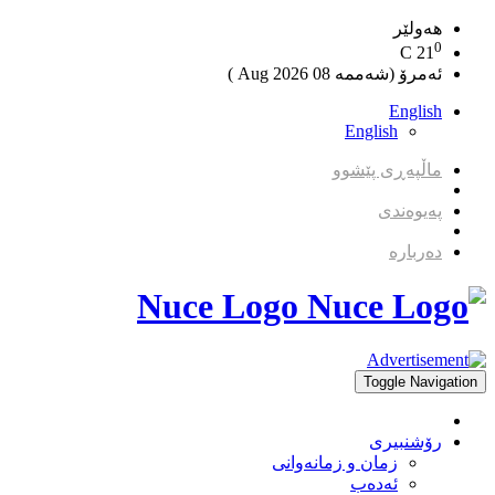
هەولێر
0
C
21
ئەمرۆ (شەممە 08 2026 Aug )
English
English
ماڵپەڕی پێشوو
پەیوەندی
دەربارە
Nuce Logo
Toggle Navigation
رۆشنبیری
زمان و زمانه‌وانی
ئەدەب