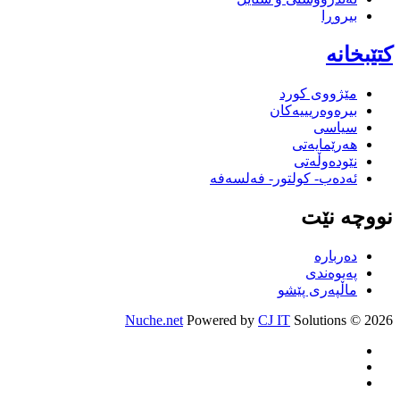
بیروڕا
کتێبخانە
مێژووى کورد
بیرەوەریییەکان
سیاسى
هەرێمایەتی
نێودەوڵەتی
ئەدەب- کولتور- فەلسەفە
نووچە نێت
دەربارە
پەیوەندی
ماڵپەری پێشو
Nuche.net
Powered by
CJ IT
Solutions
2026 ©