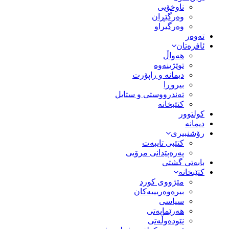
ناوخۆیی
وەرگێڕان
وەرگیراو
تەوەر
ئافرەتان
هەواڵ
توێژینەوە
دیمانە و راپۆرت
بیروڕا
تەندرووستی و ستایل
کتێبخانە
کولتوور
دیمانە
رۆشنبیری
کتێبی تایبەت
پەرەپێدانی مرۆیی
بابەتی گشتی
کتێبخانە
مێژووى کورد
بیرەوەریییەکان
سیاسى
هەرێمایەتی
نێودەوڵەتی