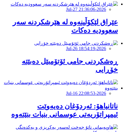
2026-Jul-27 21:36:06
عێراق لێکۆڵینەوە لە هێرشکردنە سەر
سعوودیە دەکات
2026-Jul-26 18:54:19
ڕەشکردنی جامی ئۆتۆمبێل دەبێتە
خۆڕایی
2026-Jul-16 22:08:53
ناتانیاهۆ: ئەردۆغان دەیەوێت
ئیمپراتۆریەتی عوسمانی بنیات بنێتەوە