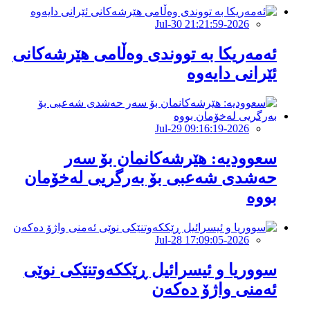
2026-Jul-30 21:21:59
ئەمەریکا بە تووندی وەڵامی هێرشەکانی
ئێرانی دایەوە
2026-Jul-29 09:16:19
‏سعوودیە: هێرشەكانمان بۆ سەر
حەشدی شەعبی بۆ بەرگریی لەخۆمان
بووە
2026-Jul-28 17:09:05
سووریا و ئیسرائیل ڕێککەوتنێکی نوێی
ئەمنی واژۆ دەکەن