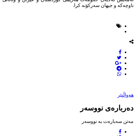
ناوچه‌كه‌ و جیهان سه‌ركۆنه‌ كرا.
هەواڵنێر
دەربارەی نووسەر
مەتن سەبارەت بە نووسەر