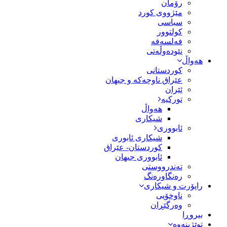
رۆمان
مێژووى کورد
سیاسى
کولتوور
فەلسەفە
نێودەوڵەتی
هەواڵ
کوردستانی
عێراق ناوچەکە و جیهان
ئێران
تورکیە
هەواڵ
شیکاری
ئابووری
شیکاری ئابوری
کوردستان- عێراق
ئابووری جیهان
تەندرووستی
رەنگاورەنگ
راپۆرت و شیکاری
ناوخۆیی
وەرگێڕان
بیروڕا
توێژینەوە