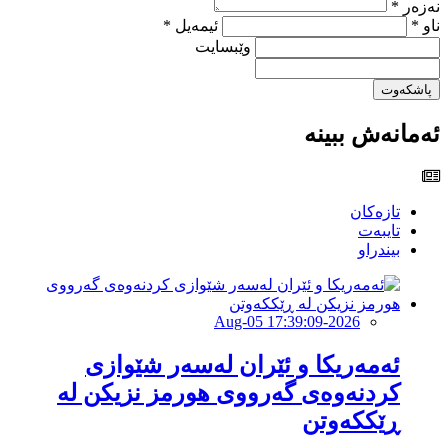
نەزەر *
ناو *
ئیمەیل *
وێبسایت
پاشکەوت
ئەمانەش ببینە
تازەکان
تایبەت
بیندراو
2026-Aug-05 17:39:09
ئەمەریكا و ئێران لەسەر شێوازی
كردنەوەی گەرووی هورمز نزیكن لە
ڕێككەوتن