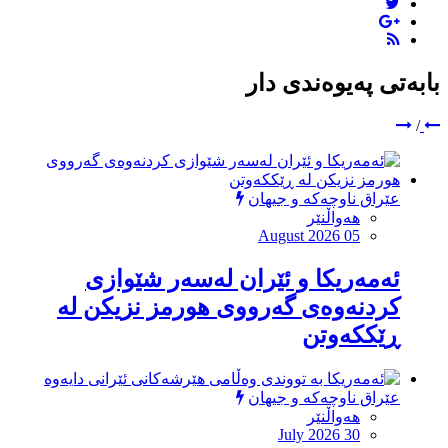
بابەتی پەیوەندی دار
/
عێراق ناوچەکە و جیهان
هەواڵنێر
August 2026 05
ئەمەریكا و ئێران لەسەر شێوازی
كردنەوەی گەرووی هورمز نزیكن لە
ڕێككەوتن
عێراق ناوچەکە و جیهان
هەواڵنێر
July 2026 30