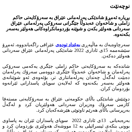
نوچه‌نێت
بڕیاره‌ ئه‌مڕۆ شاندێكى په‌رله‌مانى عێراق به‌ سه‌رۆكایه‌تى حاكم
زاملى و شاخه‌وان عه‌بدوڵا جێگرانى سه‌رۆكى په‌رله‌مانى عێراق
سه‌ردانى هه‌ولێر بكه‌ن و شوێنه‌ بۆردومانكراوه‌كانى هه‌ولێر به‌سه‌ر
بكه‌نه‌وه‌.
سه‌رچاوه‌یه‌ك به‌ ماڵپه‌ڕى
به‌غداد توده‌ى
عێراقى راگه‌یاندووه‌، ئه‌مڕۆ
سێشه‌ممه‌ 15ى ئادارى 2022 شاندێكى په‌رله‌مانى عێراق سه‌ردانى
هه‌ولێر ده‌كه‌ن.
شانده‌كه‌ به‌ سه‌رۆكایه‌تى حاكم زاملى جێگرى یه‌كه‌مى سه‌رۆكى
په‌رله‌مان و شاخه‌وان عه‌بدوڵا جێگرى دووه‌مى سه‌رۆك په‌رله‌مان
ده‌بێت له‌گه‌ڵ چه‌ندان په‌رله‌مانتارى تر، بۆئه‌وه‌ى ئه‌و شوێنانه‌ى
هه‌ولێر به‌سه‌ر بكه‌نه‌وه‌ كه‌ له‌لایه‌ن سوپاى پاسدارانى ئێرانه‌وه‌
بۆردومان كران.
دوێنێش شاندێكى باڵاى حكومه‌تى عێراق به‌ سه‌رۆكایه‌تى مسته‌فا
كازمى سه‌رۆك وه‌زیران سه‌ردانى هه‌ولێریان كرد و له‌گه‌ڵ
به‌رپرسانى باڵاى هه‌رێم تاوتوێى هێرشه‌كه‌یان كرد.
به‌ره‌به‌یانى 13ى ئادارى 2022 سوپاى پاسداران ئێران به‌ پاساوى
بوونى بنكه‌ى ئیسرائیلى به‌ 12 مووشه‌ك هه‌ولێرى بۆردومان كرد و
ئه‌مه‌یش له‌لایه‌ن حكومه‌ت هه‌رێمى كوردستان و عێراق و وڵاتانى