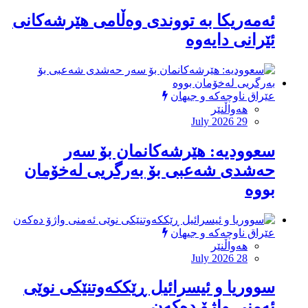
ئەمەریکا بە تووندی وەڵامی هێرشەکانی
ئێرانی دایەوە
عێراق ناوچەکە و جیهان
هەواڵنێر
July 2026 29
‏سعوودیە: هێرشەكانمان بۆ سەر
حەشدی شەعبی بۆ بەرگریی لەخۆمان
بووە
عێراق ناوچەکە و جیهان
هەواڵنێر
July 2026 28
سووریا و ئیسرائیل ڕێککەوتنێکی نوێی
ئەمنی واژۆ دەکەن