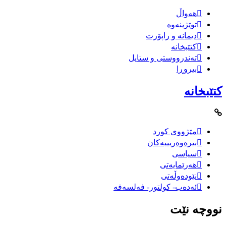
هەواڵ
توێژینەوە
دیمانە و راپۆرت
کتێبخانە
تەندرووستی و ستایل
بیروڕا
کتێبخانە
مێژووى کورد
بیرەوەریییەکان
سیاسى
هەرێمایەتی
نێودەوڵەتی
ئەدەب- کولتور- فەلسەفە
نووچە نێت