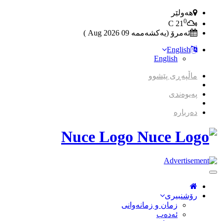
هەولێر
0
C
21
ئەمرۆ (یەکشەممە 09 2026 Aug )
English
English
ماڵپەڕی پێشوو
پەیوەندی
دەربارە
Nuce Logo
Toggle
Navigation
رۆشنبیری
زمان و زمانه‌وانی
ئەدەب