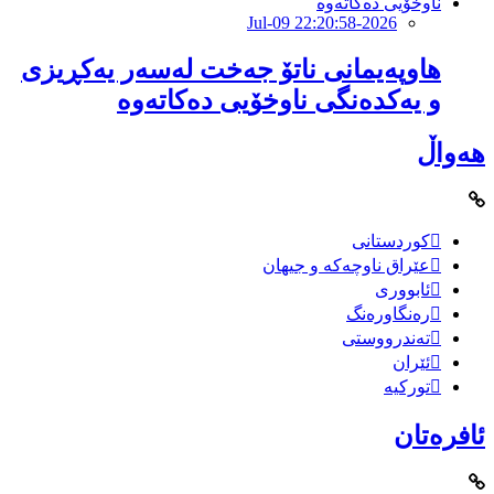
2026-Jul-09 22:20:58
هاوپەیمانى ناتۆ جەخت لەسەر یەکڕیزی
و یەکدەنگى ناوخۆیى دەکاتەوە
هەواڵ
کوردستانی
عێراق ناوچەکە و جیهان
ئابووری
رەنگاورەنگ
تەندرووستی
ئێران
تورکیە
ئافرەتان