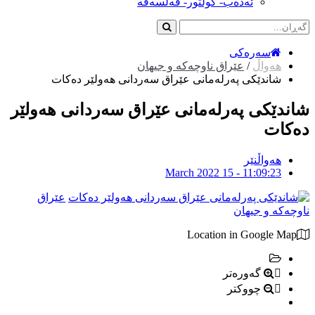
ئەدەب- کولتور- فەلسەفە
سەرەکی
هەواڵ
/
عێراق ناوچەکە و جیهان
شاندێكى په‌رله‌مانى عێراق سه‌ردانى هه‌ولێر ده‌كات
شاندێكى په‌رله‌مانى عێراق سه‌ردانى هه‌ولێر
ده‌كات
هەواڵنێر
March 2022 15 - 11:09:23
عێراق
ناوچەکە و جیهان
Location in Google Map
گەورەتر
چووکتر