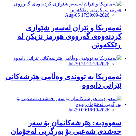
2026-Aug-05 17:39:09
ئەمەریكا و ئێران لەسەر شێوازی
كردنەوەی گەرووی هورمز نزیكن لە
ڕێككەوتن
2026-Jul-30 21:21:59
ئەمەریکا بە تووندی وەڵامی هێرشەکانی
ئێرانی دایەوە
2026-Jul-29 09:16:19
‏سعوودیە: هێرشەكانمان بۆ سەر
حەشدی شەعبی بۆ بەرگریی لەخۆمان