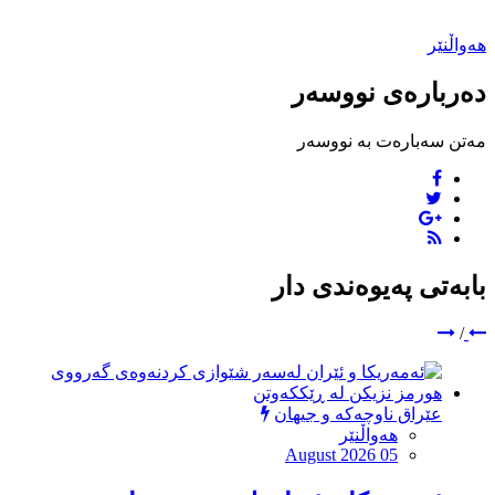
هەواڵنێر
دەربارەی نووسەر
مەتن سەبارەت بە نووسەر
بابەتی پەیوەندی دار
/
عێراق ناوچەکە و جیهان
هەواڵنێر
August 2026 05