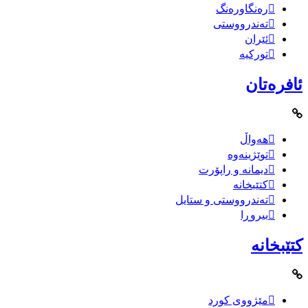
رەنگاورەنگ
تەندرووستی
ئێران
تورکیە
ئافرەتان
هەواڵ
توێژینەوە
دیمانە و راپۆرت
کتێبخانە
تەندرووستی و ستایل
بیروڕا
کتێبخانە
مێژووى کورد