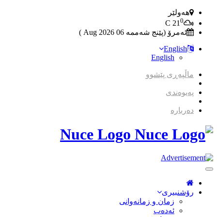
هەولێر
0
C
21
ئەمرۆ (پێنج شەممە 06 2026 Aug )
English
English
ماڵپەڕی پێشوو
پەیوەندی
دەربارە
Nuce Logo
Toggle
Navigation
رۆشنبیری
زمان و زمانه‌وانی
ئەدەب