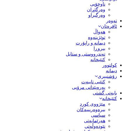
ناوخۆیی
وەرگێڕان
وەرگیراو
تەوەر
ئافرەتان
هەواڵ
توێژینەوە
دیمانە و راپۆرت
بیروڕا
تەندرووستی و ستایل
کتێبخانە
کولتوور
دیمانە
رۆشنبیری
کتێبی تایبەت
پەرەپێدانی مرۆیی
بابەتی گشتی
کتێبخانە
مێژووى کورد
بیرەوەریییەکان
سیاسى
هەرێمایەتی
نێودەوڵەتی