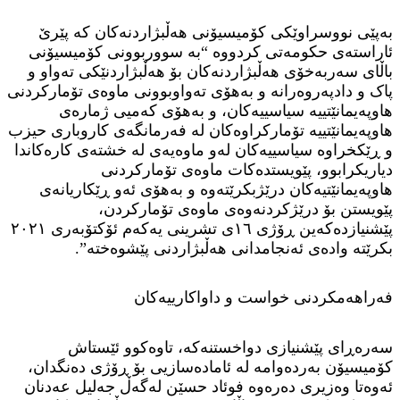
بەپێی نووسراوێکی کۆمیسیۆنی هەڵبژاردنەکان کە پێرێ
ئاراستەی حکومەتی کردووە “بە سووربوونی کۆمیسیۆنی
باڵای سەربەخۆی هەڵبژاردنەکان بۆ هەڵبژاردنێکی تەواو و
پاک و دادپەروەرانە و بەهۆی تەواوبوونی ماوەی تۆمارکردنی
هاوپەیمانێتییە سیاسییەکان، و بەهۆی کەمیی ژمارەی
هاوپەیمانێتییە تۆمارکراوەکان لە فەرمانگەی کاروباری حیزب
و ڕێکخراوە سیاسییەکان لەو ماوەیەی لە خشتەی کارەکاندا
دیاریکرابوو، پێویستدەکات ماوەی تۆمارکردنی
هاوپەیمانێتیەکان درێژبکرێتەوە و بەهۆی ئەو ڕێکاریانەی
پێویستن بۆ درێژکردنەوەی ماوەی تۆمارکردن،
پێشنیازدەکەین ڕۆژی ١٦ی تشرینی یەکەم ئۆکتۆبەری ٢٠٢١
بکرێتە وادەی ئەنجامدانی هەڵبژاردنی پێشوەختە”.
فەراهەمکردنی خواست و داواکارییەکان
سەرەڕای پێشنیازی دواخستنەکە، تاوەکوو ئێستاش
کۆمیسیۆن بەردەوامە لە ئامادەسازیی بۆ ڕۆژی دەنگدان،
ئەوەتا وەزیری دەرەوە فوئاد حسێن لەگەڵ جەلیل عەدنان