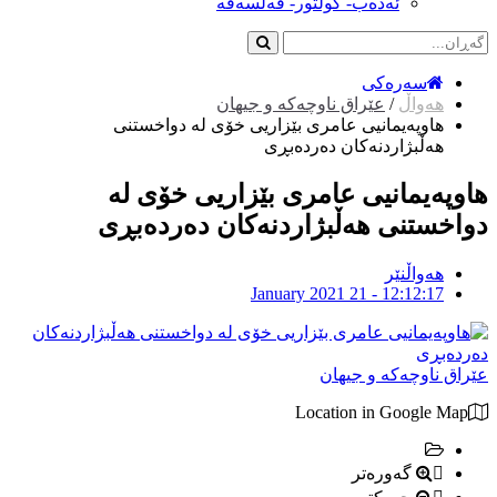
ئەدەب- کولتور- فەلسەفە
سەرەکی
هەواڵ
/
عێراق ناوچەکە و جیهان
هاوپەیمانیی عامری بێزاریی خۆی لە دواخستنی
هەڵبژاردنەکان دەردەبڕی
هاوپەیمانیی عامری بێزاریی خۆی لە
دواخستنی هەڵبژاردنەکان دەردەبڕی
هەواڵنێر
January 2021 21 - 12:12:17
عێراق ناوچەکە و جیهان
Location in Google Map
گەورەتر