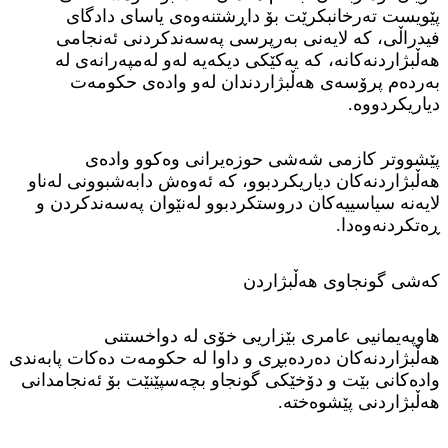
پێویست تەرخانبکرێت بۆ داڕشتنەوەی یاسای دادگای
فیدراڵی، کە لایەنی بەرپرسی پەسەندکردنی ئەنجامی
هەڵبژاردنەکانە، کە یەکێکی دیکەیە لەو لەمپەرانەی لە
بەردەم پرۆسەی هەڵبژاردندان لەو وادەی حکومەت
دیاریکردووە.
پێشووتر کازمی شەشی حوزەیرانی وەکوو وادەی
هەڵبژاردنەکان دیاریکردبوو، کە ئەوەش دابەشبوونی لەناو
لایەنە سیاسییەکان دروستکردبوو لەنێوان پەسەندکردن و
ڕەتکردنەوەدا.
کەشی گونجاوی هەڵبژاردن
هاوپەیمانیی عامری بێزاریی خۆی لە دواخستنی
هەڵبژاردنەکان دەردەبڕی و داوا لە حکومەت دەکات پابەندی
وادەکانی بێت و دۆخێکی گونجاو بچەسپێنێت بۆ ئەنجامدانی
هەڵبژاردنی پێشوەختە.