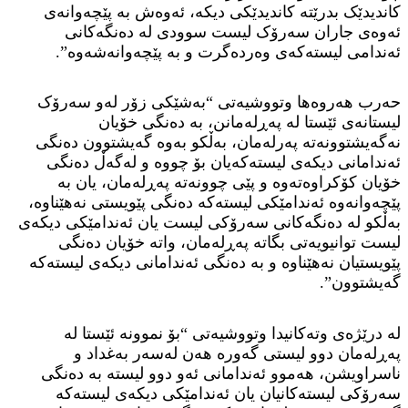
کاندیدێک بدرێتە کاندیدێکی دیکە، ئەوەش بە پێچەوانەی
ئەوەی جاران سەرۆک لیست سوودی لە دەنگەکانی
ئەندامی لیستەکەی وەردەگرت و بە پێچەوانەشەوە”.
حەرب هەروەها وتووشیەتی “بەشێکی زۆر لەو سەرۆک
لیستانەی ئێستا لە پەڕلەمانن، بە دەنگی خۆیان
نەگەیشتوونەتە پەرلەمان، بەڵکو بەوە گەیشتوون دەنگی
ئەندامانی دیکەی لیستەکەیان بۆ چووە و لەگەڵ دەنگی
خۆیان کۆکراوەتەوە و پێی چوونەتە پەڕلەمان، یان بە
پێچەوانەوە ئەندامێکی لیستەکە دەنگی پێویستی نەهێناوە،
بەڵکو لە دەنگەکانی سەرۆکی لیست یان ئەندامێکی دیکەی
لیست توانیویەتی بگاتە پەڕلەمان، واتە خۆیان دەنگی
پێویستیان نەهێناوە و بە دەنگی ئەندامانی دیکەی لیستەکە
گەیشتوون”.
لە درێژەی وتەکانیدا وتووشیەتی “بۆ نموونە ئێستا لە
پەڕلەمان دوو لیستی گەورە هەن لەسەر بەغداد و
ناسراویشن، هەموو ئەندامانی ئەو دوو لیستە بە دەنگی
سەرۆکی لیستەکانیان یان ئەندامێکی دیکەی لیستەکە