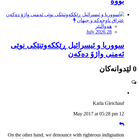
بووە
عێراق ناوچەکە و جیهان
هەواڵنێر
July 2026 28
سووریا و ئیسرائیل ڕێککەوتنێکی نوێی
ئەمنی واژۆ دەکەن
0 لێدوانەکان
Karla Gleichauf
12 May 2017 at 05:28 pm
On the other hand, we denounce with righteous indignation