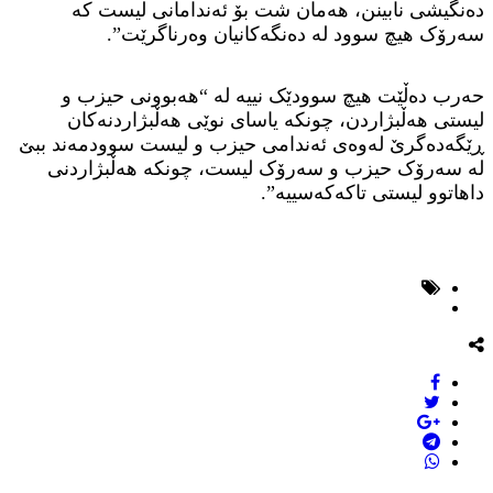
دەنگیشی نابینن، هەمان شت بۆ ئەندامانی لیست کە
سەرۆک هیچ سوود لە دەنگەکانیان وەرناگرێت”.
حەرب دەڵێت هیچ سوودێک نییە لە “هەبوونی حیزب و
لیستی هەڵبژاردن، چونکە یاسای نوێی هەڵبژاردنەکان
ڕێگەدەگرێ لەوەی ئەندامی حیزب و لیست سوودمەند ببێ
لە سەرۆک حیزب و سەرۆک لیست، چونکە هەڵبژاردنی
داهاتوو لیستی تاکەکەسییە”.