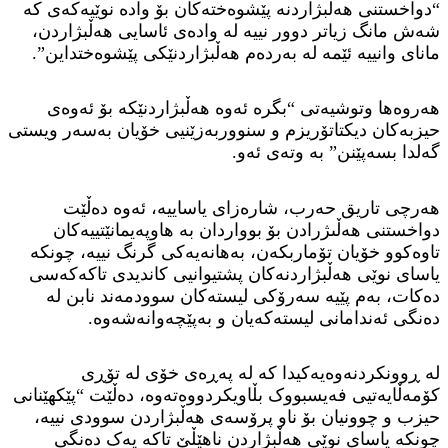
“دواخستنی هەڵبژاردنە پێشوەختەکان بۆ وادە نوێیەکەی کە
شەش مانگ زیاتر دوور نییە لە وادەی ئاسایی هەڵبژاردن،
مانای وانییە ئێمە لە بەردەم هەڵبژاردنێکی پێشوەختداین”.
هەروەها وتوشیەتی “بگرە ئەوە هەڵبژاردنێکە بۆ ئەوەی
حیزبەکان دیکتاتۆریزم و سنووربەزێنیی خۆیان بەسەر ویستی
گەلدا بسەپێنن” بە وتەی ئەو.
هەرچی تاریق حەرب، شارەزای یاساییە، ئەوە دەڵێت
دواخستنی هەڵىژرادن بۆ بوواردان بە هاوپەیمانێتییەکان
تاوەکوو خۆیان تۆماربکەن، بەهانەیەکی گرنگ نییە، چونکە
یاسای نوێی هەڵبژاردنەکان پشتیوانیی کاندیدی تاکەکەسی
دەکات، بەم پێیە سەرۆکی لیستەکان سوودمەند نابن لە
دەنگی ئەندامانی لیستەکەیان و بەپێچەوانەشەوە.
لە ڕوونکردنەوەیەکیدا کە لە پەڕەی خۆی لە تۆڕی
کۆمەڵایەتیی فەیسبووک بڵاویکردووەتەوە، دەڵێت “پێکهێنانی
حیزب و چوونیان بۆ ناو پرۆسەی هەڵبژاردن سوودی نییە،
چونکە یاسای نوێی هەڵبژاردن ناهێڵێ تاکە یەک دەنگی