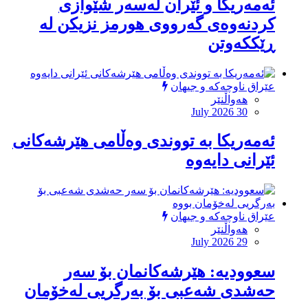
ئەمەریكا و ئێران لەسەر شێوازی
كردنەوەی گەرووی هورمز نزیكن لە
ڕێككەوتن
عێراق ناوچەکە و جیهان
هەواڵنێر
July 2026 30
ئەمەریکا بە تووندی وەڵامی هێرشەکانی
ئێرانی دایەوە
عێراق ناوچەکە و جیهان
هەواڵنێر
July 2026 29
‏سعوودیە: هێرشەكانمان بۆ سەر
حەشدی شەعبی بۆ بەرگریی لەخۆمان