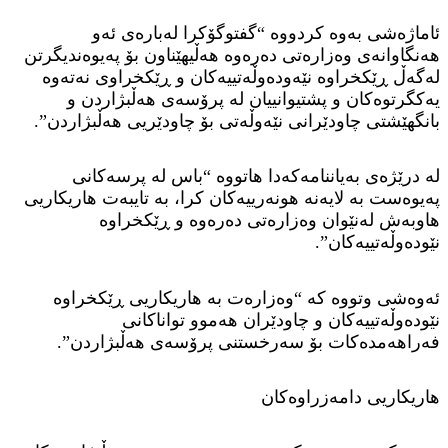
ئاماژەشی بەوە کردووە “گفتوگۆکرا لەبارەی ئەو
هەنگاوانەی وەزارەتی دەرەوە هەڵیهێناون بۆ پەیوەندیگرتن
لەگەڵ ڕێکخراوە نێەودەوڵەتییەکان و ڕێکخراوی نەتەوە
یەکگرتوەکان و پشتیوانییان لە پرۆسەی هەڵبژاردن و
بانگهێشتی چاودێرانی نێەوڵەتی بۆ چاودێریی هەڵبژاردن”.
لە درێژەی بەیاننامەکەدا هاتووە “باس لە پرسەکانی
پەیوەست بە لایەنە هونەرییەکان کرا، بە تایبەت هاریکاریی
هاوبەش لەنێوان وەزارەتی دەرەوە و ڕێکخراوە
نێودەوڵەتییەکان”.
ئەوەشی وتووە کە “وەزارەت بە هاریکاریی ڕێکخراوە
نێودەوڵەتییەکان و چاودێران هەموو تواناکانی
فەراهەمدەکات بۆ سەرخستنی پرۆسەی هەڵبژاردن”.
هاریکاریی دامەزراوەکان