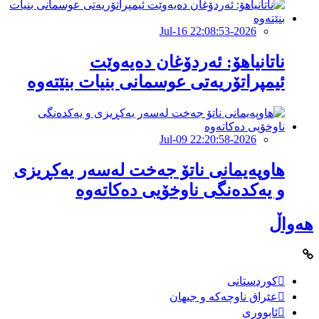
2026-Jul-16 22:08:53
ناتانیاهۆ: ئەردۆغان دەیەوێت
ئیمپراتۆریەتی عوسمانی بنیات بنێتەوە
2026-Jul-09 22:20:58
هاوپەیمانى ناتۆ جەخت لەسەر یەکڕیزی
و یەکدەنگى ناوخۆیى دەکاتەوە
هەواڵ
کوردستانی
عێراق ناوچەکە و جیهان
ئابووری