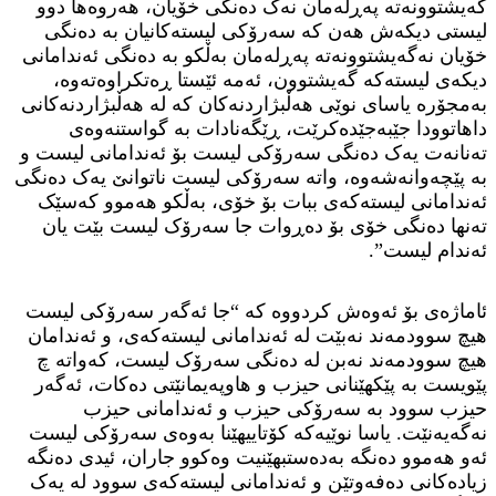
گەیشتوونەتە پەڕلەمان نەک دەنگی خۆیان، هەروەها دوو
لیستی دیکەش هەن کە سەرۆکی لیستەکانیان بە دەنگی
خۆیان نەگەیشتوونەتە پەڕلەمان بەڵکو بە دەنگی ئەندامانی
دیکەی لیستەکە گەیشتوون، ئەمە ئێستا ڕەتکراوەتەوە،
بەمجۆرە یاسای نوێی هەڵبژاردنەکان کە لە هەڵبژاردنەکانی
داهاتوودا جێبەجێدەکرێت، ڕێگەنادات بە گواستنەوەی
تەنانەت یەک دەنگی سەرۆکی لیست بۆ ئەندامانی لیست و
بە پێچەوانەشەوە، واتە سەرۆکی لیست ناتوانێ یەک دەنگی
ئەندامانی لیستەکەی ببات بۆ خۆی، بەڵکو هەموو کەسێک
تەنها دەنگی خۆی بۆ دەڕوات جا سەرۆک لیست بێت یان
ئەندام لیست”.
ئاماژەی بۆ ئەوەش کردووە کە “جا ئەگەر سەرۆکی لیست
هیچ سوودمەند نەبێت لە ئەندامانی لیستەکەی، و ئەندامان
هیچ سوودمەند نەبن لە دەنگی سەرۆک لیست، کەواتە چ
پێویست بە پێکهێنانی حیزب و هاوپەیمانێتی دەکات، ئەگەر
حیزب سوود بە سەرۆکی حیزب و ئەندامانی حیزب
نەگەیەنێت. یاسا نوێیەکە کۆتاییهێنا بەوەی سەرۆکی لیست
ئەو هەموو دەنگە بەدەستبهێنیت وەکوو جاران، ئیدی دەنگە
زیادەکانی دەفەوتێن و ئەندامانی لیستەکەی سوود لە یەک