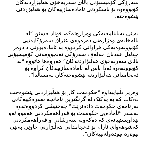
سەرۆکی کۆمیسیۆنی باڵای سەربەخۆی هەڵبژاردنەکان
کۆبووەوە بۆ باسکردنی ئامادەسازییەکان بۆ هەڵبژردنی
پێشوەختە.
بەپێی بەیاننامەیەکی وەزارەتەکە، فوئاد حسێن “لە
باڵەخانەی وەزارەتی دەرەوەی عێراق سەرۆکایەتیی
کۆبوونەوەیەکی فراوانی کردووە بە ئامادەبوونی دادوەر
جەلیل عەدنان خەلەف سەرۆکی ئەنجوومەنی کۆمیسیۆنی
باڵای سەربەخۆی هەڵبژاردنەکان” هەروەها هاتووە “لە
کۆبوونەەوەکەدا باس لە ئامادەسازییەکان کراوە بۆ
ئەنجامدانی هەڵبژاردنە پێشوەختەکان لەمساڵدا”.
وەزیر دڵنیاییداوە “حکومەت کار بۆ هەڵبژاردنی پێشوەخت
دەکات کە بە یەکێک لە گرنگترین ئامانجە سەرەکییەکانی
بەرنامەی حکومەت دادەنرێت” جەختیشی کردووەتەوە
لەسەر “ئامادەیی حکومەت بۆ فەراهەمکردنی هەموو ئەو
پێداویستییانەی کە دەکەونە سەرشانی و فەراهەمکردنی
کەشوهەوای ئارام بۆ ئەنجامدانی هەڵبژارنی خاوێن بەپێی
پێوەرە نێودەولەتییەکان”.