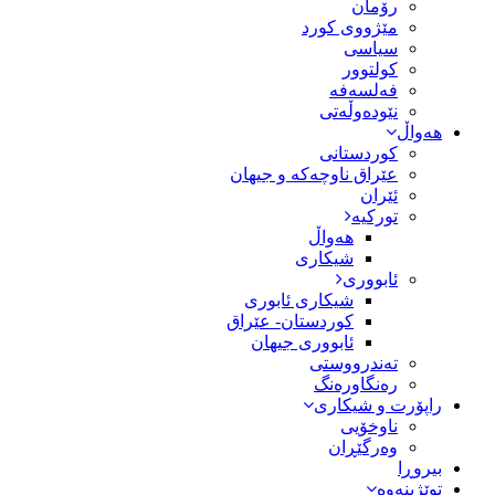
رۆمان
مێژووى کورد
سیاسى
کولتوور
فەلسەفە
نێودەوڵەتی
هەواڵ
کوردستانی
عێراق ناوچەکە و جیهان
ئێران
تورکیە
هەواڵ
شیکاری
ئابووری
شیکاری ئابوری
کوردستان- عێراق
ئابووری جیهان
تەندرووستی
رەنگاورەنگ
راپۆرت و شیکاری
ناوخۆیی
وەرگێڕان
بیروڕا
توێژینەوە