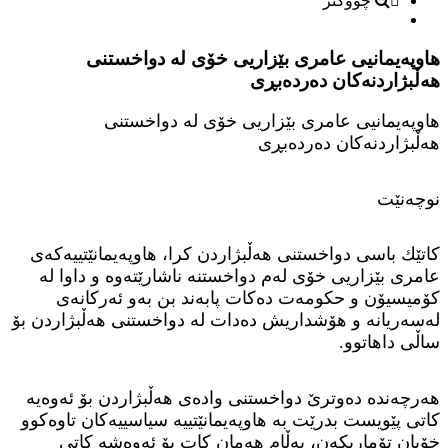
چووکتر
هاوپەیمانیی عامری بێزاریی خۆی لە دواخستنی
هەڵبژاردنەکان دەردەبڕی
هاوپەیمانیی عامری بێزاریی خۆی لە دواخستنی
هەڵبژاردنەکان دەردەبڕی
نوچه‌نێت
كاتێك باسى دواخستنى هه‌ڵبژاردن كرا، هاوپەیمانێتییەکەی
عامری بێزاریی خۆی لەم دواخستنە ناشارێتەوە و داوا لە
کۆمیسیۆن و حکومەت دەکات پابەند بن بەو ئەرکانەی
لەسەریانە و هۆشداریش دەدات لە دواخستنی هەڵبژاردن بۆ
ساڵی داهاتوو.
هەرچەندە دەوترێ دواخستنی وادەی هەڵبژاردن بۆ ئەوەیە
کاتی پێویست بدرێت بە هاوپەیمانێتییە سیاسییەکان تاوەکوو
خۆیان تۆماربکەن، بەڵام هەمان کات بۆ ئەوەشە کاتی