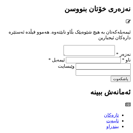
نەزەری خۆتان بنووسن
ئیمەیلەکەتان بە هیچ شێوەیێک بڵاو نابێتەوە. هەموو فیڵدە ئەستێرە
دارەکان ئیجبارین
نەزەر *
ناو *
ئیمەیل *
وێبسایت
پاشکەوت
ئەمانەش ببینە
تازەکان
تایبەت
بیندراو