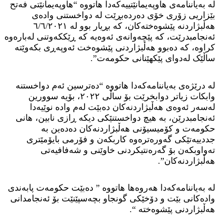
لە بەیاننامەی هاوپەیمانێتییەکەدا هاتووە “هاوپەیمانێتی فەتح
بێزاریی زۆری خۆی دەردەبڕێت لە دواخستنی وادەی
هەڵبژاردنە پێشوەختەکان، کە بڕیار بوو لە ٦/٦/٢٠٢١
ئەنجامبدرێت، کە پێچەوانەی ئەوەیە کە ڕێککەوتنی لەبارەوە
کراوە، کە دەبوو هەڵبژاردنی پێشوەخت ئەوپەڕی بکەوێتە
ساڵێک لەدوای پێکهێنانی حکومەت”.
لە درێژەی بەیاننامەکەدا هاتووە “دەترسین ئەم دواخستنە
وابکات زیاتر دوابخرێت بۆ ساڵی ٢٠٢٢، بۆیە سوورین
لەسەر ئەوەی هەڵبژاردنەکان دەبێت لەم وادە نوێیەدا
ئەنجامبدرێن، بە هیچ دواخستنێکی دیکە ڕازی نابین، هانی
حکومەت و کۆمیسیۆنی هەڵبژاردنەکان دەدەین بە
جددییەتێکی گەورەترەوە کاربکەن و فۆرمی بایۆمێتری
تەواوبکەن بۆ گەرەنتیکردنی خاوێنی و شەفافیەتی
هەڵبژاردنەکان”.
لە بەیاننامەکەدا هەروەها هاتووە ” دەبێت حکومەت پابەندی
وادەکانی بێت و دۆخێکی گونجاو بچەسپێنێت بۆ ئەنجامدانی
هەڵبژاردنی پێشوەختە “.