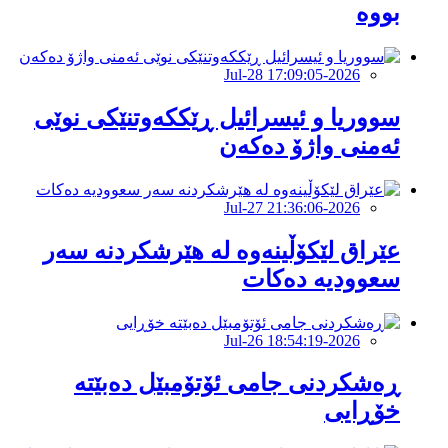
بووە
2026-Jul-28 17:09:05
سووریا و ئیسرائیل ڕێککەوتنێکی نوێی
ئەمنی واژۆ دەکەن
2026-Jul-27 21:36:06
عێراق لێکۆڵینەوە لە هێرشکردنە سەر
سعوودیە دەکات
2026-Jul-26 18:54:19
ڕەشکردنی جامی ئۆتۆمبێل دەبێتە
خۆڕایی