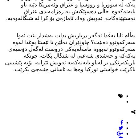
یه‌كه‌ له‌ سووریا و رووسیا و عێراق وئه‌مریكا دێنه‌ ناو
بابه‌ته‌كه‌وه‌. خاڵى ده‌سپێكیش به‌ ره‌زامه‌ندى عێراق
ده‌ستپێده‌كات، ئه‌ویش وه‌ك ئاماژه‌ى بۆ كرا له‌ شنگاله‌وه‌یه‌.
به‌ڵام ئایا به‌غدا ئه‌گه‌ر بڕیاریش بدات به‌شدار بێت ئه‌وا
سه‌ركه‌وتوو ده‌بێت؟ چاودێران ده‌ڵێن تا ئێستا به‌غدا له‌وه‌
سه‌ركه‌وتوو نه‌بووه‌ مامه‌ڵه‌یه‌كى دروست له‌گه‌ڵ دۆسیه‌ى
په‌كه‌كه‌ و حه‌شدى شه‌عبى له‌ شنگال بكات، چونكه‌
یاریكه‌رێكى تر له‌ناو بابه‌ته‌كه‌یه‌ ئه‌ویش ئێرانه‌، بۆیه‌ پێشبینى
ناكرێت خواستى توركیا وه‌ها به‌ ئاسانى جێبه‌جێ بكرێت.