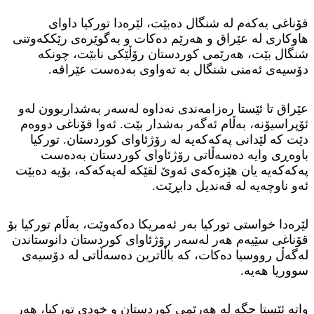
قۆناغى یه‌كه‌م له‌ شنگال ده‌بێت، لێره‌دا توركیا داواى
هاوكارى له‌ عێراق و هه‌رێم ده‌كات و به‌گوێره‌ى رێككه‌وتنى
شنگال بێت، هه‌رێمى كوردستان رۆڵێكى نابێت، چونكه‌
دۆسیه‌ى ئه‌منى شنگال به‌ ته‌واوى به‌ده‌ست عێراقه‌.
عێراق تا ئێستا ره‌زامه‌ندى نه‌داوه‌ له‌سه‌ر به‌شداربوون له‌و
ئۆپراسیۆنه‌، به‌ڵام ئه‌گه‌ر به‌شدار بێت. ئه‌وا قۆناغى دووه‌م
دێت كه‌ لێدانى په‌كه‌كه‌یه‌ له‌ رۆژئاواى كوردستان. توركیا
باوه‌ڕى وایه‌ ده‌سه‌ڵاتى رۆژئاواى كوردستان به‌ده‌ست
په‌كه‌كه‌یه‌ یان هێزه‌كه‌ى ئه‌وێ لقێكه‌ له‌په‌كه‌كه‌، بۆیه‌ ده‌بێت
ئه‌و ناوچه‌یه‌ له‌ قه‌ندیل دابڕێت.
لێره‌دا خواستى توركیا به‌ر ئه‌مریكا ده‌كه‌وێت، به‌ڵام توركیا بۆ
قۆناغى سێیه‌م هه‌ر له‌سه‌ر رۆژئاواى كوردستان دانوستاندن
له‌گه‌ڵ رووسیا ده‌كات، كه‌ باڵاترین ده‌سه‌ڵاتى له‌ دۆسیه‌ى
سووریا هه‌یه‌.
واته‌ ئێستا جگه‌ له‌ هه‌رێمى كوردستان و خودى توركیا، هه‌ر