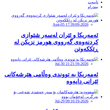
تایبەت
بیندراو
2026-Aug-05 17:39:09
ئەمەریكا و ئێران لەسەر شێوازی
كردنەوەی گەرووی هورمز نزیكن لە
ڕێككەوتن
2026-Jul-30 21:21:59
ئەمەریکا بە تووندی وەڵامی هێرشەکانی
ئێرانی دایەوە
2026-Jul-29 09:16:19