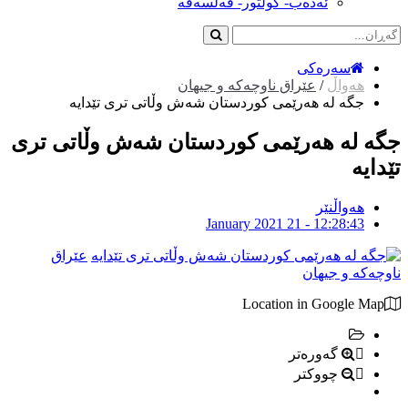
ئەدەب- کولتور- فەلسەفە
سەرەکی
هەواڵ
/
عێراق ناوچەکە و جیهان
جگه‌ له‌ هه‌رێمى كوردستان شه‌ش وڵاتى ترى تێدایه‌
جگه‌ له‌ هه‌رێمى كوردستان شه‌ش وڵاتى ترى
تێدایه‌
هەواڵنێر
January 2021 21 - 12:28:43
عێراق
ناوچەکە و جیهان
Location in Google Map
گەورەتر
چووکتر