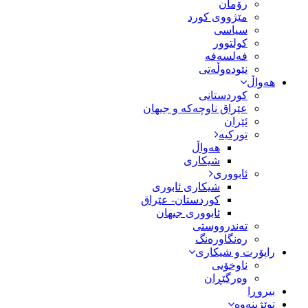
رۆمان
مێژووى کورد
سیاسى
کولتوور
فەلسەفە
نێودەوڵەتی
هەواڵ
کوردستانی
عێراق ناوچەکە و جیهان
ئێران
تورکیە
هەواڵ
شیکاری
ئابووری
شیکاری ئابوری
کوردستان- عێراق
ئابووری جیهان
تەندرووستی
رەنگاورەنگ
راپۆرت و شیکاری
ناوخۆیی
وەرگێڕان
بیروڕا
توێژینەوە