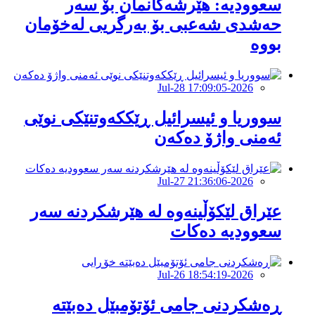
‏سعوودیە: هێرشەكانمان بۆ سەر
حەشدی شەعبی بۆ بەرگریی لەخۆمان
بووە
2026-Jul-28 17:09:05
سووریا و ئیسرائیل ڕێککەوتنێکی نوێی
ئەمنی واژۆ دەکەن
2026-Jul-27 21:36:06
عێراق لێکۆڵینەوە لە هێرشکردنە سەر
سعوودیە دەکات
2026-Jul-26 18:54:19
ڕەشکردنی جامی ئۆتۆمبێل دەبێتە