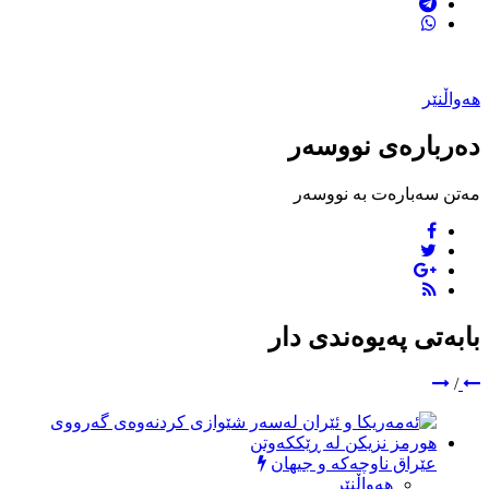
هەواڵنێر
دەربارەی نووسەر
مەتن سەبارەت بە نووسەر
بابەتی پەیوەندی دار
/
عێراق ناوچەکە و جیهان
هەواڵنێر