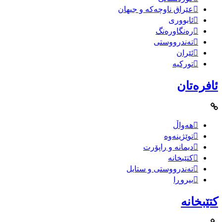
عێراق ناوچەکە و جیهان
ئابووری
رەنگاورەنگ
تەندرووستی
ئێران
تورکیە
ئافرەتان
هەواڵ
توێژینەوە
دیمانە و راپۆرت
کتێبخانە
تەندرووستی و ستایل
بیروڕا
کتێبخانە