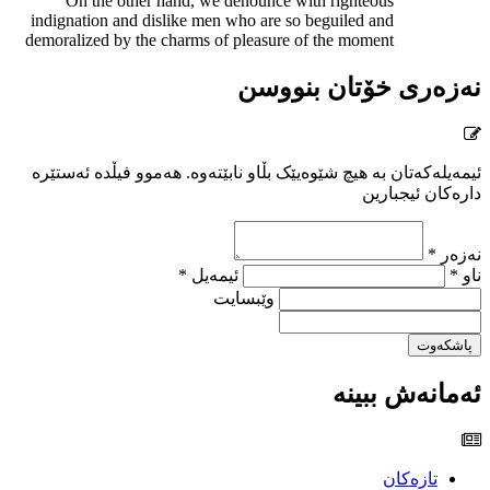
On the other hand, we denounce with righteous
indignation and dislike men who are so beguiled and
demoralized by the charms of pleasure of the moment
نەزەری خۆتان بنووسن
ئیمەیلەکەتان بە هیچ شێوەیێک بڵاو نابێتەوە. هەموو فیڵدە ئەستێرە
دارەکان ئیجبارین
نەزەر *
ناو *
ئیمەیل *
وێبسایت
پاشکەوت
ئەمانەش ببینە
تازەکان