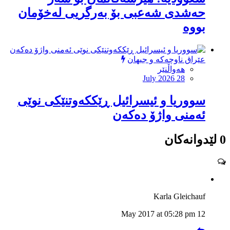
حەشدی شەعبی بۆ بەرگریی لەخۆمان
بووە
عێراق ناوچەکە و جیهان
هەواڵنێر
July 2026 28
سووریا و ئیسرائیل ڕێککەوتنێکی نوێی
ئەمنی واژۆ دەکەن
0 لێدوانەکان
Karla Gleichauf
12 May 2017 at 05:28 pm