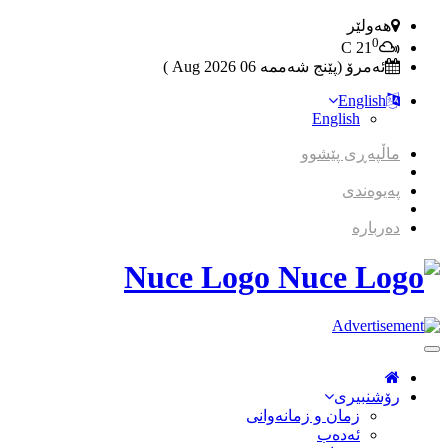
هەولێر
0
C
21
ئەمرۆ (پێنج شەممە 06 2026 Aug )
English
English
ماڵپەڕی پێشوو
پەیوەندی
دەربارە
Nuce Logo
Toggle
Navigation
رۆشنبیری
زمان و زمانه‌وانی
ئەدەب