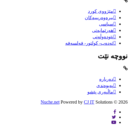
مێژووى کورد
بیرەوەریییەکان
سیاسى
هەرێمایەتی
نێودەوڵەتی
ئەدەب- کولتور- فەلسەفە
نووچە نێت
دەربارە
پەیوەندی
ماڵپەری پێشو
Nuche.net
Powered by
CJ IT
Solutions
2026 ©