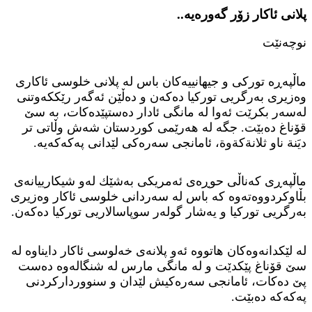
پلانى ئاكار زۆر گه‌وره‌یه‌..
نوچه‌نێت
ماڵپه‌ڕه‌ توركى و جیهانییه‌كان باس له‌ پلانى خلوسى ئاكارى
وه‌زیرى به‌رگريى توركیا ده‌كه‌ن و ده‌ڵێن ئه‌گه‌ر رێككه‌وتنى
له‌سه‌ر بكرێت ئه‌وا له‌ مانگى ئادار ده‌ستپێده‌كات، به‌ سێ
قۆناغ ده‌بێت. جگه‌ له‌ هه‌رێمى كوردستان شه‌ش وڵاتى تر
ديَنة ناو ثلانةكةوة، ئامانجى سه‌ره‌كى لێدانى په‌كه‌كه‌یه‌.
ماڵپه‌ڕى كه‌ناڵى حوڕه‌ى ئه‌مریكى به‌شێك له‌و شیكارییانه‌ى
بڵاوكردووه‌ته‌وه‌ كه‌ باس له‌ سه‌ردانى خلوسى ئاكار وه‌زیرى
به‌رگريى توركیا و یه‌شار گوله‌ر سوپاسالاريى توركیا ده‌كه‌ن.
له‌ لێكدانه‌وه‌كان هاتووه‌ ئه‌و پلانه‌ى خه‌لوسى ئاكار دایناوه‌ له‌
سێ قۆناغ پێكدێت و له‌ مانگى مارس له‌ شنگاله‌وه‌ ده‌ست
پێ ده‌كات، ئامانجى سه‌ره‌كیش لێدان و سنوورداركردنى
په‌كه‌كه‌ ده‌بێت.