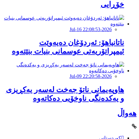
خۆڕایی
2026-Jul-16 22:08:53
ناتانیاهۆ: ئەردۆغان دەیەوێت
ئیمپراتۆریەتی عوسمانی بنیات بنێتەوە
2026-Jul-09 22:20:58
هاوپەیمانى ناتۆ جەخت لەسەر یەکڕیزی
و یەکدەنگى ناوخۆیى دەکاتەوە
هەواڵ
کوردستانی