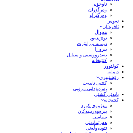
ناوخۆیی
وەرگێڕان
وەرگیراو
تەوەر
ئافرەتان
هەواڵ
توێژینەوە
دیمانە و راپۆرت
بیروڕا
تەندرووستی و ستایل
کتێبخانە
کولتوور
دیمانە
رۆشنبیری
کتێبی تایبەت
پەرەپێدانی مرۆیی
بابەتی گشتی
کتێبخانە
مێژووى کورد
بیرەوەریییەکان
سیاسى
هەرێمایەتی
نێودەوڵەتی