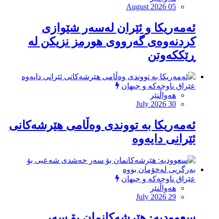
August 2026 05
ئەمەریكا و ئێران لەسەر شێوازی
كردنەوەی گەرووی هورمز نزیكن لە
ڕێككەوتن
عێراق ناوچەکە و جیهان
هەواڵنێر
July 2026 30
ئەمەریکا بە تووندی وەڵامی هێرشەکانی
ئێرانی دایەوە
عێراق ناوچەکە و جیهان
هەواڵنێر
July 2026 29
‏سعوودیە: هێرشەكانمان بۆ سەر