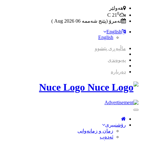
هەولێر
0
C
21
ئەمرۆ (پێنج شەممە 06 2026 Aug )
English
English
ماڵپەڕی پێشوو
پەیوەندی
دەربارە
Nuce Logo
Toggle
Navigation
رۆشنبیری
زمان و زمانه‌وانی
ئەدەب