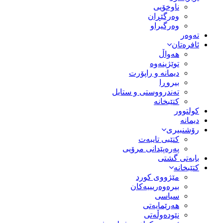
ناوخۆیی
وەرگێڕان
وەرگیراو
تەوەر
ئافرەتان
هەواڵ
توێژینەوە
دیمانە و راپۆرت
بیروڕا
تەندرووستی و ستایل
کتێبخانە
کولتوور
دیمانە
رۆشنبیری
کتێبی تایبەت
پەرەپێدانی مرۆیی
بابەتی گشتی
کتێبخانە
مێژووى کورد
بیرەوەریییەکان
سیاسى
هەرێمایەتی
نێودەوڵەتی