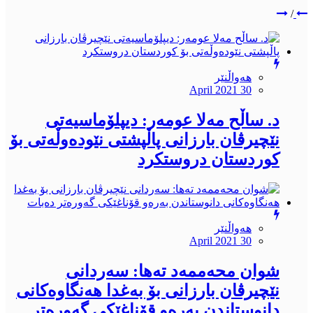
/
هەواڵنێر
April 2021 30
د. ساڵح مەلا عومەر: دیپلۆماسیەتى
نێچیرڤان بارزانى پاڵپشتى نێودەوڵەتى بۆ
کوردستان دروستکرد
هەواڵنێر
April 2021 30
شوان محەممەد تەها: سەردانى
نێچیرڤان بارزانى بۆ بەغدا هەنگاوەکانى
دانوستاندن بەرەو قۆناغێکى گەورەتر