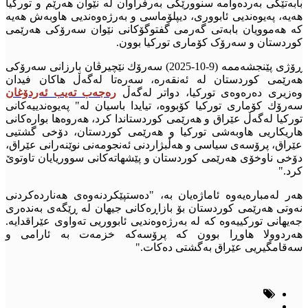
بابەتێکی بەردەوامە سنوورێکی بەرفراوان لە نێوان هەرێم و تورکیا
هەیە، پەیوەندیی ئابووری، دیپلۆماسی و بەرژەوەندیی هاوبەش هەیە
کە هەموویان بابەتی گەرمی گفتوگۆکانی نێوان سەرۆکی هەرێمی
کوردستان و سەرۆک کۆماری تورکیا بوون.
ڕۆژی پێنجشەممە (9-10-2025) سەرۆك نێچیرڤان بارزانی سەرۆكی
هەرێمی كوردستان لە ئەنقەرە، سەرەتا لەگەڵ هاكان فیدان
وەزیری دەرەوەی توركیا، دواتر لەگەڵ
رەجەب تەیب ئەردۆغان
سەرۆك كۆماری توركیا كۆبووە، تیایدا باسیان له‌" په‌یوه‌ندییه‌كانى
توركیا له‌گه‌ڵ عێراق و هه‌رێمى كوردستاندا كرد، هه‌روه‌ها بواره‌كانى
هاریكاریى هاوبه‌شى توركیا و هه‌رێمى كوردستان، دۆخى گشتیى
عێراق، پرۆسه‌ى سیاسى و هه‌ڵبژاردنى ئه‌نجومه‌نى نوێنه‌رانى عێراق،
دۆخى ناوخۆى هه‌رێمى كوردستان و پێشهاته‌كانى سووریایان تاوتوێ
كرد."
هه‌ر له‌مباره‌یه‌وه‌ ئاماژەیان بە، "ده‌ستپێكردنه‌وه‌ى هه‌نارده‌كردنى
نه‌وتى هه‌رێمى كوردستان بۆ بازاڕه‌كانى جیهان له‌ ڕێگه‌ى به‌نده‌رى
جه‌یهانى توركییه‌وه كه‌ له‌ به‌رژه‌وه‌ندیى ئابووریى ته‌واوى عێراقدایه‌‌.
هه‌ردوولا هاوڕا بوون كه‌ پرۆسه‌كه‌ خزمه‌ت به‌ ئارامى و
سه‌قامگیریى عێراق به‌گشتى ده‌كات."