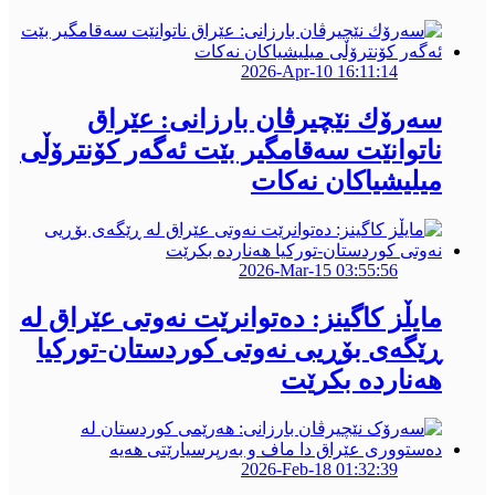
2026-Apr-10 16:11:14
سەرۆك نێچیرڤان بارزانی: عێراق
ناتوانێت سەقامگیر بێت ئەگەر کۆنترۆڵی
میلیشیاکان نەکات
2026-Mar-15 03:55:56
مایڵز کاگینز: دەتوانرێت نەوتی عێراق لە
ڕێگەی بۆڕیی نەوتی کوردستان-تورکیا
هەناردە بكرێت
2026-Feb-18 01:32:39