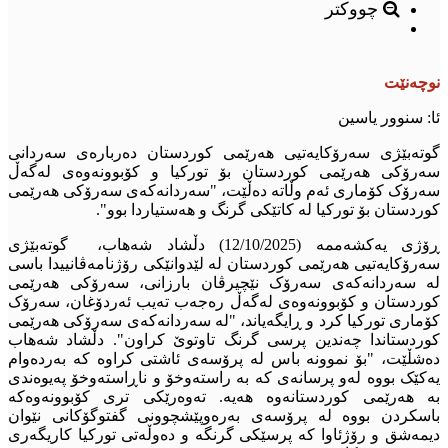
چووکتر
نوچەنێت
ئا: سنوور یاسین
گوتەبێژی سەرۆکایەتیی هەرێمی کوردستان دەربارەی سەردانی
سەرۆکی هەرێمی کوردستان بۆ تورکیا و کۆبوونەوەی لەگەڵ
سەرۆک کۆماری ئەم وڵاتە دەڵێت، "سەردانەکەی سەرۆکی هەرێمی
کوردستان بۆ تورکیا لە کاتێکی گرنگ و هەستیاردا بوو".
ڕۆژی یەکشەممە (12/10/2025) دڵشاد شەهاب، گوتەبێژی
سەرۆکایەتیی هەرێمی کوردستان لە لێدوانێکی رۆژنامەڤانییدا باسی
لە سەردانەکەی سەرۆک نێچیرڤان بارزانی، سەرۆکی هەرێمی
کوردستان و کۆبوونەوەی لەگەڵ رەجەب تەیب ئەردۆغان، سەرۆک
کۆماری تورکیا کرد و ڕایگەیاند، "لە سەردانەکەی سەرۆکی هەرێمی
کوردستاندا چەندین پرسی گرنگ تاوتوێ کراون". دڵشاد شەهاب
دەشڵێت، "بۆ نموونە باس لە پرۆسەی ئاشتی کراوە کە بەردەوام
یەکێک بووە لەو پرسانەی کە بە راستەوخۆ و ناڕاستەوخۆ پەیوەندی
بە هەرێمی کوردستانەوە هەیە. تەوەرێکی تری کۆبوونەوەکە
باسکردن بووە لە پرۆسەی بەرەوپێشچوونی گفتوگۆکانی نێوان
دیمەشق و رۆژئاوا کە پرسێکی گرنگە و دەوڵەتی تورکیا کاریگەری