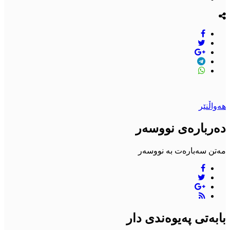
هەواڵنێر
دەربارەی نووسەر
مەتن سەبارەت بە نووسەر
بابەتی پەیوەندی دار