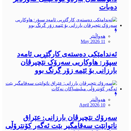
دەبات
هەواڵنێر
May 2026 11
ئەندامێكی دەستەی کارگێڕیی ئامەد
سپۆر: هاوکاریی سەرۆک نێچیرڤان
بارزانی بۆ ئێمە زۆر گرنگ بوو
هەواڵنێر
April 2026 10
سەرۆك نێچیرڤان بارزانی: عێراق
ناتوانێت سەقامگیر بێت ئەگەر کۆنترۆڵی