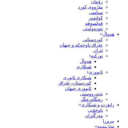
رۆمان
مێژووى کورد
سیاسى
کولتوور
فەلسەفە
نێودەوڵەتی
هەواڵ
کوردستانی
عێراق ناوچەکە و جیهان
ئێران
تورکیە
هەواڵ
شیکاری
ئابووری
شیکاری ئابوری
کوردستان- عێراق
ئابووری جیهان
تەندرووستی
رەنگاورەنگ
راپۆرت و شیکاری
ناوخۆیی
وەرگێڕان
بیروڕا
توێژینەوە