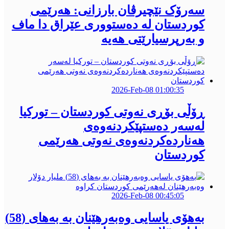
سەرۆک نێچیرڤان بارزانی: هەرێمی
کوردستان لە دەستووری عێراق دا ماف
و بەرپرسیارێتی هەیە
2026-Feb-08 01:00:35
ڕۆڵی بۆڕی نەوتی كوردستان – توركیا
لەسەر دەستپێكردنەوەی
هەناردەكردنەوەی نەوتی هەرێمی
كوردستان
2026-Feb-08 00:45:05
بەهۆی یاسایی وەبەرهێنان بە بەهای (58)