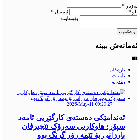
نەزەر *
ناو *
ئیمەیل *
وێبسایت
پاشکەوت
ئەمانەش ببینە
تازەکان
تایبەت
بیندراو
2026-May-11 00:29:27
ئەندامێكی دەستەی کارگێڕیی ئامەد
سپۆر: هاوکاریی سەرۆک نێچیرڤان
بارزانی بۆ ئێمە زۆر گرنگ بوو