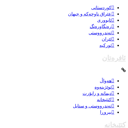
کوردستانی
عێراق ناوچەکە و جیهان
ئابووری
رەنگاورەنگ
تەندرووستی
ئێران
تورکیە
ئافرەتان
هەواڵ
توێژینەوە
دیمانە و راپۆرت
کتێبخانە
تەندرووستی و ستایل
بیروڕا
کتێبخانە