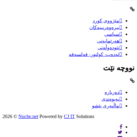
مێژووى کورد
بیرەوەریییەکان
سیاسى
هەرێمایەتی
نێودەوڵەتی
ئەدەب- کولتور- فەلسەفە
نووچە نێت
دەربارە
پەیوەندی
ماڵپەری پێشو
2026 ©
Nuche.net
Powered by
CJ IT
Solutions