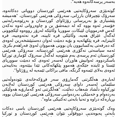
بەسەر پرسەکانەوە هەیە".
گوتەبێژی سەرۆکایەتیی هەرێمی کوردستان دووپاتی دەکاتەوە،
سەرۆک نێچیرڤان بارزانی، سەرۆکی هەرێمی کوردستان، "هەمیشە
پێشنیازی بۆ بەرپرسانی رۆژئاوای کوردستان و بەڕێوەبەرایەتیی
خۆسەر ئەوە بووە کە لە دیمەشق بن و چاوەڕوانی ئەوە نەکەن
کەس فەرموویان لێبکات، سووریا وڵاتێکە لەزۆر رووەوە لێکچوونی
لەگەڵ عێراق هەیە، وڵاتێکی فرە ئایینە، فرە نەتەوەییە، فرە
ئایینزایە، فرە پێکهاتەیە و بۆیە دەبێت ئەوان دەستپێشخەربن لەوەی
کە دەرفەتی یەکسانبوون یان بوونی هەمووان لەوێ فەراهەم بکرێ.
ئەمە سیاسەتی نەگۆڕی هەرێمی کوردستانە. سەرۆکی هەرێمی
کوردستان ئەم پرسەی بەم شێوەیە لەگەڵ سەرۆک کۆماری تورکیا
باسکردووە. ئەوانیش هاوڕان لەسەر ئەوەی کە دەبێت سووریای
ئێستا و ئایندە جێگەی هەموو پێکهاتەکانی تێدا ببێتەوە، بەتایبەتی
ئەوەی بەلای ئێمەوە گرنگە، مافی براکانی ئێمەیە لە ڕۆژئاوا".
لەبارەی هەڵگرتنی گەماڕۆی سەر فڕۆکەخانەی نێودەوڵەتیی
سلێمانی لەسەر داوای سەرۆکی هەرێمی کوردستان لەلایەن
تورکیاوە دڵشاد شەهاب دەڵێت، "هەڵگرتنی ئەو گەمارۆیە هەوڵێکی
بەردەوام و خەمێکی بەردەوامی سەرۆکی هەرێمی کوردستان بووە،
بڕیارەکە دراوە و تەنیا بابەتی تەکنیکی ماوە".
وەک گوتەبێژی سەرۆکایەتیی هەرێمی کوردستان باسی دەکات
بابەتی پەیوەندیی دووقۆڵی نێوان هەرێمی کوردستان و تورکیا