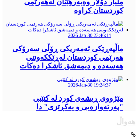
ملیار دۆلار وەبەرهێنان لەهەرێمی
کوردستان كراوە
2026-Jan-30 23:46:14
ماڵپەڕێکی ئەمەریکی ڕۆڵی سەرۆکی
هەرێمی کوردستان لەڕێککەوتنی
هەسەدە و دیمەشق ئاشکرا دەکات
2026-Jan-30 19:24:37
مێژووی ڕیشەی کورد لە كتێبی
"پەرتەوازەیی و یەكڕێزی" دا
هەواڵ