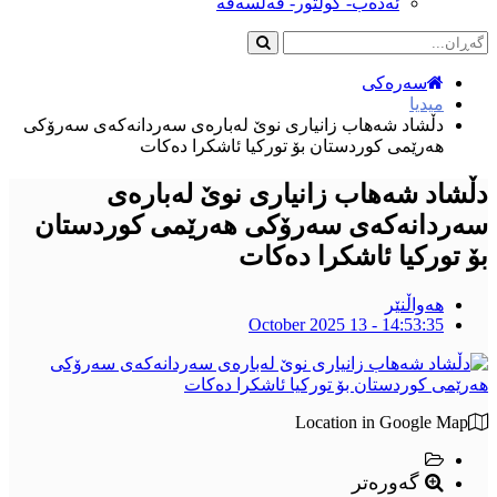
ئەدەب- کولتور- فەلسەفە
سەرەکی
میدیا
دڵشاد شەهاب زانیاری نوێ لەبارەی سەردانەکەی سەرۆکی
هەرێمی کوردستان بۆ تورکیا ئاشكرا دەكات
دڵشاد شەهاب زانیاری نوێ لەبارەی
سەردانەکەی سەرۆکی هەرێمی کوردستان
بۆ تورکیا ئاشكرا دەكات
هەواڵنێر
October 2025 13 - 14:53:35
Location in Google Map
گەورەتر