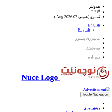
هەولێر
0
C
21
ئەمرۆ (هەینی 07 2026 Aug )
English
English
ماڵپەڕی پێشوو
پەیوەندی
دەربارە
Nuce Logo
Toggle Navigation
رۆشنبیری