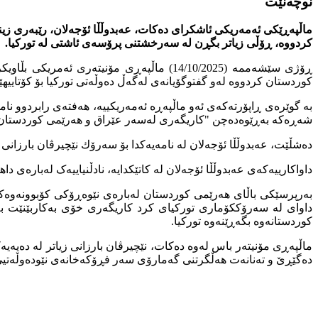
نوچەنێت
ماڵپەڕێكی ئەمەریكی ئاشكرای دەكات، عەبدوڵڵا ئۆجەلان، رێبەری زی
كردووە، ڕۆڵی زیاتر بگڕن لە سەرخشتنی پرۆسەی ئاشتی لە توركیا.
ڕۆژی سێشەممە (14/10/2025) ماڵپەڕی مۆنیت
کوردستان کردووە لەو گفتوگۆیانەی لەگەڵ دەوڵەتی تورکیا بۆ کۆتاییه
بە گوێرەی ڕاپۆرتەكەی ئەو ماڵپەڕە ئەمەریكییە، هەفتەی رابردوو نامەی
شەڕەکە بەڕێوەدەچن "کاریگەری لەسەر عێراق و هەرێمی کوردستان دەب
دەشڵێت، عەبدوڵڵا ئۆجەلان لە نامەیەكدا بۆ سەرۆك نێچیرڤان بارزان
داواکارییەکەی عەبدوڵڵا ئۆجەلان لە کاتێکدایە، نادڵنیاییەک لەبارەی
بەرپرسێکی باڵای هەرێمی کوردستان لەبارەی نێوەڕۆکی کۆبوونەوەکەی
داوای لە سەرۆککۆماری تورکیای کرد کاریگەری خۆی بەکاربێنێت بە
کوردستانەوە بگەڕێنەوە تورکیا.
ماڵپەڕی مۆنیتەر باس لەوە دەکات، نێچیرڤان بارزانی زیاتر لە دەیە
دەگێڕێ و تەنانەت هەڵگرتنی گەمارۆی سەر فڕۆکەخانەی نێودەوڵەتیی س