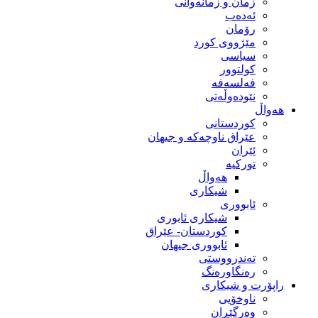
زمان و زمانه‌وانی
ئەدەب
رۆمان
مێژووى کورد
سیاسى
کولتوور
فەلسەفە
نێودەوڵەتی
هەواڵ
کوردستانی
عێراق ناوچەکە و جیهان
ئێران
تورکیە
هەواڵ
شیکاری
ئابووری
شیکاری ئابوری
کوردستان- عێراق
ئابووری جیهان
تەندرووستی
رەنگاورەنگ
راپۆرت و شیکاری
ناوخۆیی
وەرگێڕان