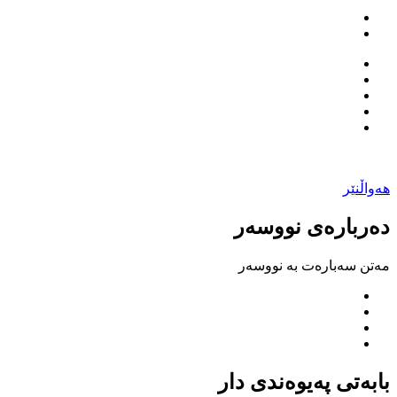
هەواڵنێر
دەربارەی نووسەر
مەتن سەبارەت بە نووسەر
بابەتی پەیوەندی دار