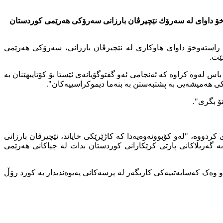
وخۆ داوای لە سەرۆك نێچیرڤان بارزانی سەرۆكی هەرێمی كوردستان
بەشێوەیەکی راستەوخۆ داوای هاوکاری لە نێچیرڤان بارزانی، سەرۆکی هەرێمی
ێت.
اس لەوە کراوە کە ئەنجامی ئەو گفتوگۆیانەی ئێستا بۆ کۆتاییهێنان بە
ی هەمیشەیی بە پشتبەستن بە بنەما دیموکراسییەکان".
تۆ بگری".
ووە، "لەو کۆبوونەوەیەدا کە کاژێرێکی خایاند، نێچیرڤان بارزانی
گەریلاکانی پارتی کرێکارانی کوردستان بدات لە چیاکانی هەرێمی
 وەک کەسایەتییەکی کاریگەر لە پرسەکانی پەیوەندیدار بە کورد رۆڵ