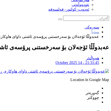
نێودەوڵەتی
ئەدەب- کولتور- فەلسەفە
سەرەکی
میدیا
عەبدوڵڵا ئۆجەلان بۆ سەرخستنی پرۆسەی ئاشتی داوای هاوکار
عەبدوڵڵا ئۆجەلان بۆ سەرخستنی پرۆسەی ئاش
هەواڵنێر
October 2025 14 - 21:31:45
Location in Google Map
گەورەتر
چووکتر