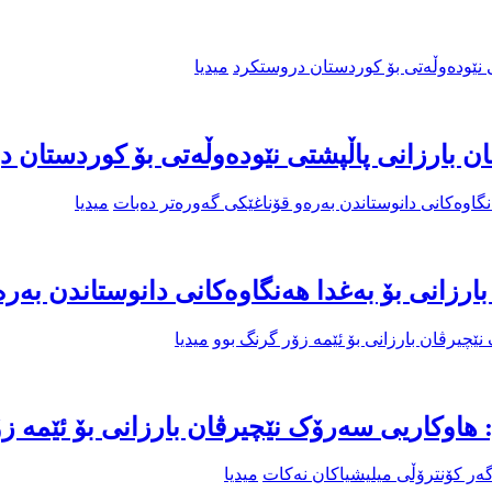
میدیا
ان بارزانى پاڵپشتى نێودەوڵەتى بۆ کوردستان 
میدیا
رزانى بۆ بەغدا هەنگاوەکانى دانوستاندن بەر
میدیا
هاوکاریی سەرۆک نێچیرڤان بارزانی بۆ ئێمە زۆ
میدیا