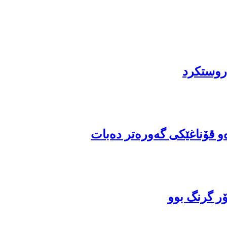
دروستکرد
ەو قۆناغێکى گەورەتر دەبات
ر گرنگ بوو