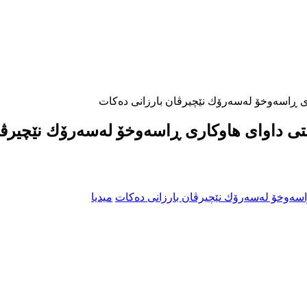
ی ڕاسەوخۆ لەسەرۆك نێچیرڤان بارزانی دەکات
تی داوای هاوکاری ڕاسەوخۆ لەسەرۆك نێچیرڤا
میدیا