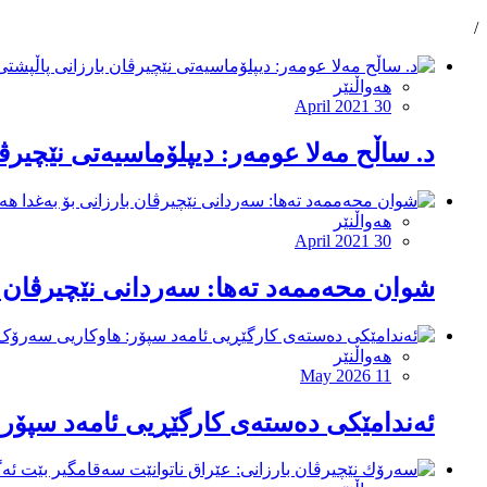
/
هەواڵنێر
April 2021 30
د. ساڵح مەلا عومەر: دیپلۆماسیەتى نێچیرڤ
هەواڵنێر
April 2021 30
شوان محەممەد تەها: سەردانى نێچیرڤان با
هەواڵنێر
May 2026 11
ئەندامێكی دەستەی کارگێڕیی ئامەد سپۆر: 