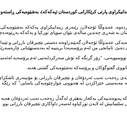
ندانیکراوی پارتی کرێکارانی کوردستان (پەکەکە)، بەشێوەیەكی ڕاستە
ەری ئەمریکی بڵاویكردەوە، عەبدوڵڵا ئۆجەلان، رێبەری زیندانیکراوی پەکەکە 
ێنان بە شەڕی چەندین ساڵەی نێوان سوپای تورکیا و پەكەكە بەڕێوەدەچ
ەکی عەبدوڵڵا ئۆجەلان گەیێندراوەتە دەستی نێچیرڤان بارزانی و تێیدا ب
ێ. ئامانجی من لەم پرۆسەیەدا بریتییە لە بەدەستهێنانی چارەسەرێک
ی نووسیویەتی، "زۆر گرنگە کە تۆش سەرکردایەتیی ئەم پرۆسەیە لەئەس
 داهاتووی گفتوگۆکان و پرۆسەکە بەشێوەیەکی گشتی هەیە.
 رەجەب تەیب ئەردۆغان و نێچیرڤان بارزانی بۆ مۆنیتەری ئاشكرای كرد
 مەبەستی خێراکردن لە هەبوونی چوارچێوەیەکی یاسایی" کە رێگە بە 
یەکە پەیوەندییەکی یەکجار بەهێزی لەگەڵ رەجەب تەیب ئەردۆغان هەیە و
لێمانیش لە لایەن تورکیاوە لەسەر داواکاری نێچیرڤان بارزانی بوو.