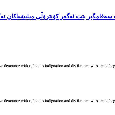
 سەقامگیر بێت ئەگەر کۆنترۆڵی میلیشیاکان نە
we denounce with righteous indignation and dislike men who are so be
we denounce with righteous indignation and dislike men who are so be