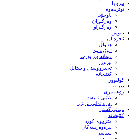
بیروڕا
توێژینەوە
ناوخۆیی
وەرگێڕان
وەرگیراو
تەوەر
ئافرەتان
هەواڵ
توێژینەوە
دیمانە و راپۆرت
بیروڕا
تەندرووستی و ستایل
کتێبخانە
کولتوور
دیمانە
رۆشنبیری
کتێبی تایبەت
پەرەپێدانی مرۆیی
بابەتی گشتی
کتێبخانە
مێژووى کورد
بیرەوەریییەکان
سیاسى
هەرێمایەتی