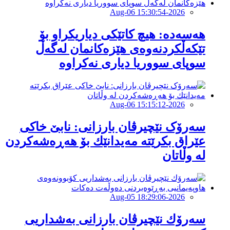
2026-Aug-06 15:30:54
هەسەدە: هیچ کاتێکی دیاریکراو بۆ
تێکەڵکردنەوەی هێزەکانمان لەگەڵ
سوپای سووریا دیاری نەکراوە
2026-Aug-06 15:15:12
سەرۆک نێچیرڤان بارزانی: نابێ خاكی
عێراق بكرێتە مەیدانێك بۆ هەڕەشەكردن
لە وڵاتان
2026-Aug-05 18:29:06
سەرۆك نێچیرڤان بارزانی بەشداریی