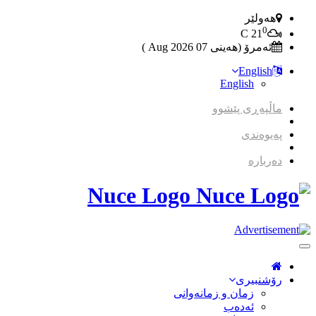
هەولێر
0
C
21
ئەمرۆ (هەینی 07 2026 Aug )
English
English
ماڵپەڕی پێشوو
پەیوەندی
دەربارە
Nuce Logo
Toggle
Navigation
رۆشنبیری
زمان و زمانه‌وانی
ئەدەب