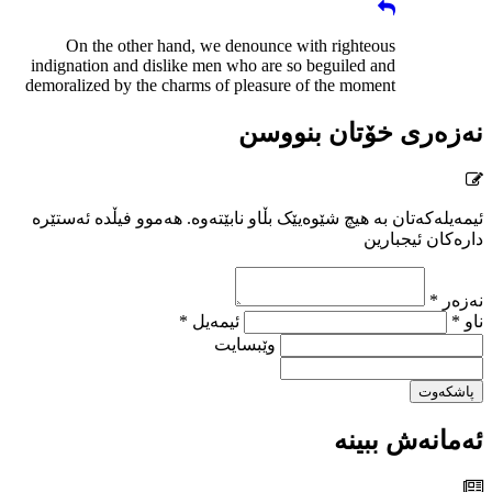
On the other hand, we denounce with righteous
indignation and dislike men who are so beguiled and
demoralized by the charms of pleasure of the moment
نەزەری خۆتان بنووسن
ئیمەیلەکەتان بە هیچ شێوەیێک بڵاو نابێتەوە. هەموو فیڵدە ئەستێرە
دارەکان ئیجبارین
نەزەر *
ناو *
ئیمەیل *
وێبسایت
پاشکەوت
ئەمانەش ببینە