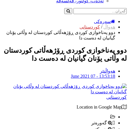
ئەدەب- کولتور- فەلسەفە
سەرەکی
هەواڵ
/
کوردستانی
دوو پەناخوازی کوردی ڕۆژهەڵاتى كوردستان لە وڵاتی یۆنان
گیانیان لە دەست دا
دوو پەناخوازی کوردی ڕۆژهەڵاتى كوردستان
لە وڵاتی یۆنان گیانیان لە دەست دا
هەواڵنێر
June 2021 07 - 13:53:18
کوردستانی
Location in Google Map
گەورەتر