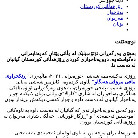
چووکتر
ڕۆژهەڵاتی کوردستان
پەناخواز
مەریوان
یۆنان
نوچه‌نێت
بەهۆی وەرگەڕانی ئۆتۆمبێلێک لە وڵاتی یۆنان کە پەنابەرانی
دەگواستەوە، دوو پەناخوازی کوردی ڕۆژهەڵاتی کوردستان گیانیان
لە دەست دا.
ڕۆژی یەکشەممە شەشی حوزەیرانی ٢٠٢١، ماڵپەڕی
" ڕێکخراوی
مافی مرۆڤی هەنگاو"
بڵاوی کردەوە، کاتژمیر شه‌شی بەیانی
ڕۆژی شەممە پێنجی حوزەیران، بە هۆی وەرگەڕانی ئۆتۆمبێلێکی
هەڵگری پەناخوازان لە شاری "کاوالا"ی وڵاتی یۆنان لانیکەم چوار
پەناخواز گیانیان لە دەست داوە و چوار کەسی دیکەش بریندار بوون.
دوو کەس لەو پەناخوازانەی کە گیانیان لە دەست داوە بە ناوەکانی
"موحسین ئەحمەدی" و "ڕزگار قوربانی" خەڵکی شاری مەریوان لە
ڕۆژهەڵاتی کوردستان بوون.
هەروەها، برای موحسین بە ناوی لوقمان ئەحمەدی بە سەختی