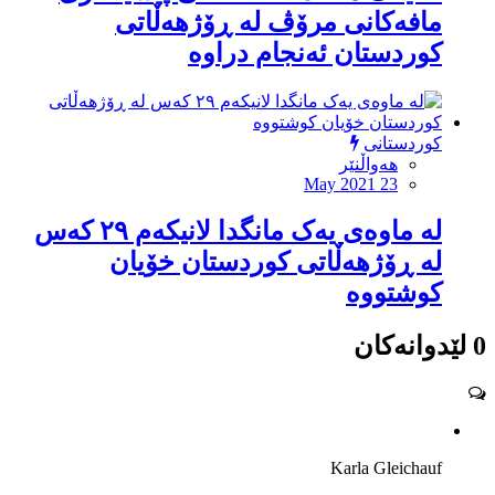
مافەکانی مرۆڤ لە ڕۆژهەڵاتی
کوردستان ئەنجام دراوە
کوردستانی
هەواڵنێر
May 2021 23
لە ماوەی یەک مانگدا لانیکەم ٢٩ کەس
لە ڕۆژهەڵاتی کوردستان خۆیان
کوشتووە
0 لێدوانەکان
Karla Gleichauf