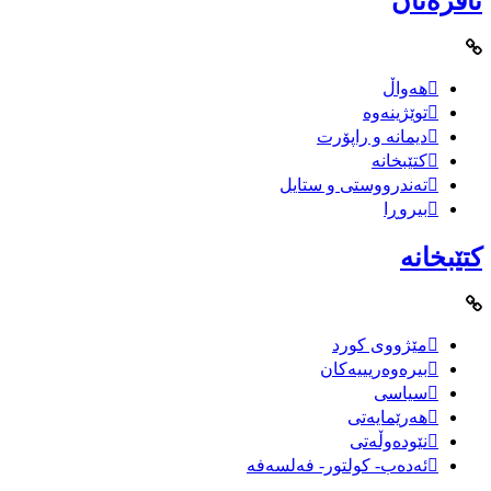
ئافرەتان
هەواڵ
توێژینەوە
دیمانە و راپۆرت
کتێبخانە
تەندرووستی و ستایل
بیروڕا
کتێبخانە
مێژووى کورد
بیرەوەریییەکان
سیاسى
هەرێمایەتی
نێودەوڵەتی
ئەدەب- کولتور- فەلسەفە