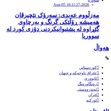
2026-Aug-05 16:11:27
مەزڵووم عەبدی: سەرۆک نێچیرڤان
هەمیشە ڕۆڵێکی گرنگ و بەرچاوی
گێڕاوە لە پشتیوانیکردنی دۆزی کورد لە
سووریا
هەواڵ
کوردستانی
عێراق ناوچەکە و جیهان
ئابووری
رەنگاورەنگ
تەندرووستی
ئێران
تورکیە