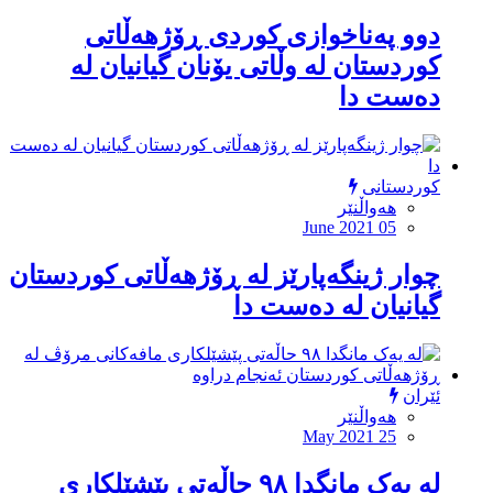
دوو پەناخوازی کوردی ڕۆژهەڵاتى
كوردستان لە وڵاتی یۆنان گیانیان لە
دەست دا
کوردستانی
هەواڵنێر
June 2021 05
چوار ژینگەپارێز لە ڕۆژهەڵاتی کوردستان
گیانیان لە دەست دا
ئێران
هەواڵنێر
May 2021 25
لە یەک مانگدا ٩٨ حاڵەتی پێشێلکاری