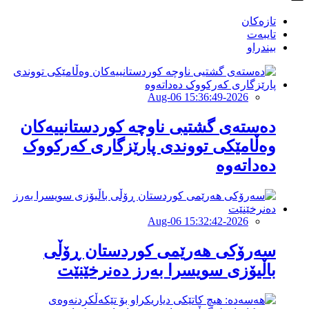
تازەکان
تایبەت
بیندراو
2026-Aug-06 15:36:49
دەستەی گشتیی ناوچە کوردستانییەکان
وەڵامێکی تووندی پارێزگاری کەرکووک
دەداتەوە
2026-Aug-06 15:32:42
سەرۆكی هەرێمی كوردستان ڕۆڵی
باڵیۆزی سویسرا بەرز دەنرخێنێت