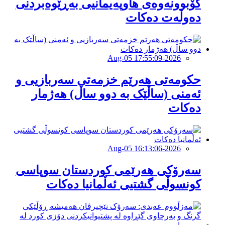
كۆبوونەوەی هاوپەیمانیی بەڕێوەبردنی
دەوڵەت دەكات
2026-Aug-05 17:55:09
حكومەتی هەرێم خزمەتی سەربازیی و
ئەمنی (ساڵێک بە دوو ساڵ) هەژمار
دەكات
2026-Aug-05 16:13:06
سەرۆکی هەرێمی کوردستان سوپاسى
کونسوڵی گشتیی ئەڵمانیا دەکات