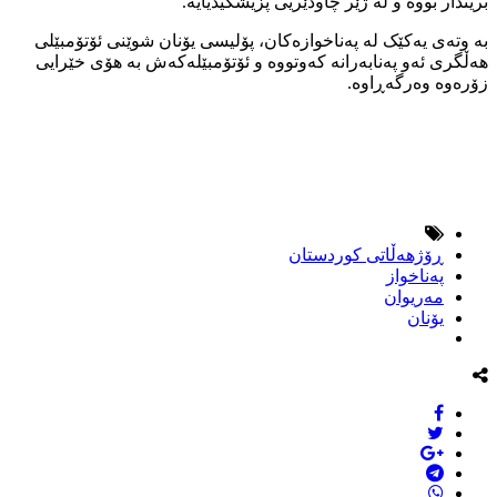
بریندار بووە و لە ژێر چاودێریی پزیشکیدیایە.
بە وتەی یەکێک لە پەناخوازەکان، پۆلیسی یۆنان شوێنی ئۆتۆمبێلی
هەڵگری ئەو پەنابەرانە کەوتووە و ئۆتۆمبێلەکەش بە هۆی خێرایی
زۆرەوە وەرگەڕاوە.
ڕۆژهەڵاتی کوردستان
پەناخواز
مەریوان
یۆنان