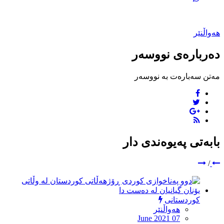
هەواڵنێر
دەربارەی نووسەر
مەتن سەبارەت بە نووسەر
بابەتی پەیوەندی دار
/
کوردستانی
هەواڵنێر
June 2021 07