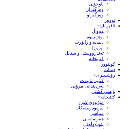
ناوخۆیی
وەرگێڕان
وەرگیراو
تەوەر
ئافرەتان
هەواڵ
توێژینەوە
دیمانە و راپۆرت
بیروڕا
تەندرووستی و ستایل
کتێبخانە
کولتوور
دیمانە
رۆشنبیری
کتێبی تایبەت
پەرەپێدانی مرۆیی
بابەتی گشتی
کتێبخانە
مێژووى کورد
بیرەوەریییەکان
سیاسى
هەرێمایەتی
نێودەوڵەتی