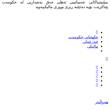
میلیشیاكانى عه‌سائیبى ئه‌هلى حه‌ق به‌شداریى له‌ حكومه‌ت
پێناكرێت، بۆیه‌ ده‌چێته‌ ریزى نوورى مالیكییه‌وه‌.
پێكهێنانى حكومه‌ت
خه‌زعه‌لى
مالیكى
هەواڵنێر