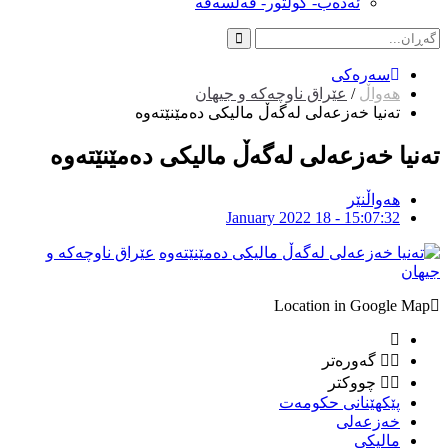
ئەدەب- کولتور- فەلسەفە
سەرەکی
هەواڵ
/
عێراق ناوچەکە و جیهان
ته‌نیا خه‌زعه‌لى له‌گه‌ڵ مالیكى ده‌مێنێته‌وه‌
ته‌نیا خه‌زعه‌لى له‌گه‌ڵ مالیكى ده‌مێنێته‌وه‌
هەواڵنێر
January 2022 18 - 15:07:32
عێراق ناوچەکە و
جیهان
Location in Google Map
گەورەتر
چووکتر
پێكهێنانى حكومه‌ت
خه‌زعه‌لى
مالیكى