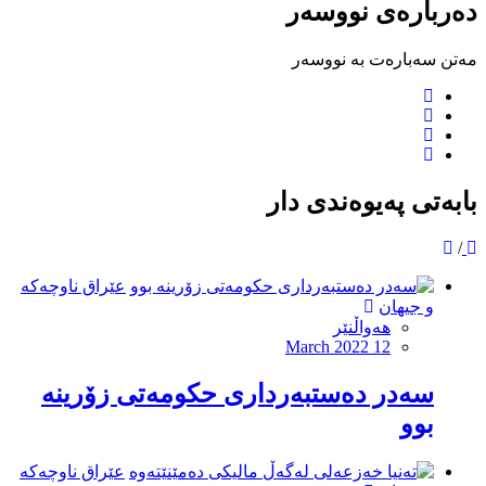
دەربارەی نووسەر
مەتن سەبارەت بە نووسەر
بابەتی پەیوەندی دار
/
عێراق ناوچەکە
و جیهان
هەواڵنێر
March 2022 12
سه‌در ده‌ستبه‌ردارى حكومه‌تى زۆرینه‌
بوو
عێراق ناوچەکە