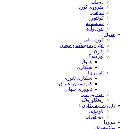
رۆمان
مێژووى کورد
سیاسى
کولتوور
فەلسەفە
نێودەوڵەتی
هەواڵ
کوردستانی
عێراق ناوچەکە و جیهان
ئێران
تورکیە
هەواڵ
شیکاری
ئابووری
شیکاری ئابوری
کوردستان- عێراق
ئابووری جیهان
تەندرووستی
رەنگاورەنگ
راپۆرت و شیکاری
ناوخۆیی
وەرگێڕان
بیروڕا
توێژینەوە