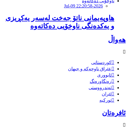
2026-Jul-09 22:20:58
هاوپەیمانى ناتۆ جەخت لەسەر یەکڕیزی
و یەکدەنگى ناوخۆیى دەکاتەوە
هەواڵ
کوردستانی
عێراق ناوچەکە و جیهان
ئابووری
رەنگاورەنگ
تەندرووستی
ئێران
تورکیە
ئافرەتان