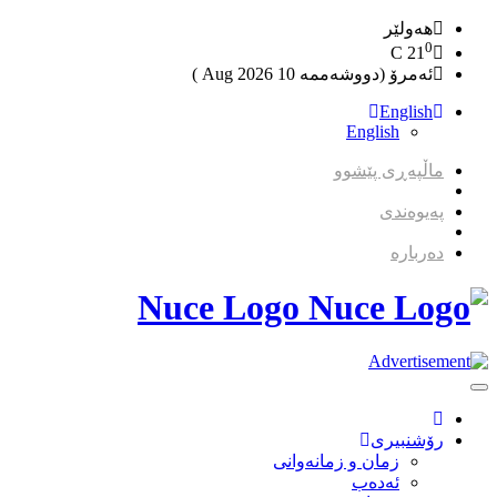
هەولێر
0
C
21
ئەمرۆ (دووشەممە 10 2026 Aug )
English
English
ماڵپەڕی پێشوو
پەیوەندی
دەربارە
Nuce Logo
Toggle
Navigation
رۆشنبیری
زمان و زمانه‌وانی
ئەدەب