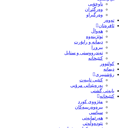
ناوخۆیی
وەرگێڕان
وەرگیراو
تەوەر
ئافرەتان
هەواڵ
توێژینەوە
دیمانە و راپۆرت
بیروڕا
تەندرووستی و ستایل
کتێبخانە
کولتوور
دیمانە
رۆشنبیری
کتێبی تایبەت
پەرەپێدانی مرۆیی
بابەتی گشتی
کتێبخانە
مێژووى کورد
بیرەوەریییەکان
سیاسى
هەرێمایەتی
نێودەوڵەتی