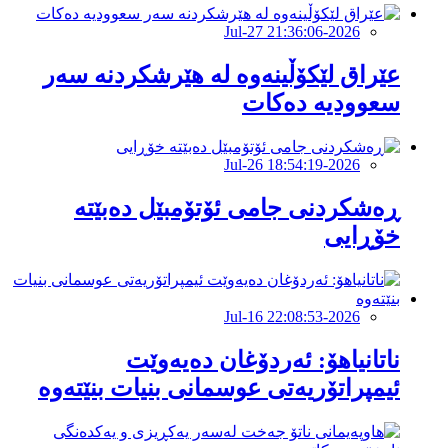
2026-Jul-27 21:36:06
عێراق لێکۆڵینەوە لە هێرشکردنە سەر
سعوودیە دەکات
2026-Jul-26 18:54:19
ڕەشکردنی جامی ئۆتۆمبێل دەبێتە
خۆڕایی
2026-Jul-16 22:08:53
ناتانیاهۆ: ئەردۆغان دەیەوێت
ئیمپراتۆریەتی عوسمانی بنیات بنێتەوە