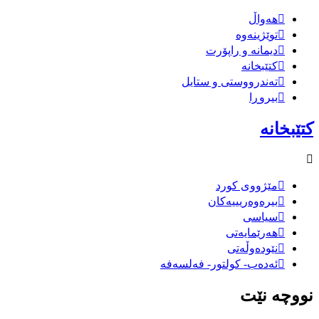
هەواڵ
توێژینەوە
دیمانە و راپۆرت
کتێبخانە
تەندرووستی و ستایل
بیروڕا
کتێبخانە
مێژووى کورد
بیرەوەریییەکان
سیاسى
هەرێمایەتی
نێودەوڵەتی
ئەدەب- کولتور- فەلسەفە
نووچە نێت