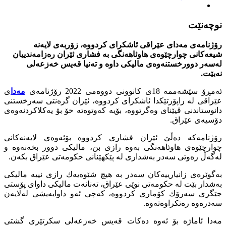
نوچه‌نێت
رۆژنامه‌ى مه‌داى عێراقى ئاشكراى كردووه‌، زۆربه‌ى لایه‌نه‌
شیعه‌كانى چوارچێوه‌ى هاوئاهه‌نگى به‌ فشارى ئێران ره‌زامه‌ندییان
له‌سه‌ر دوورخستنه‌وه‌ى مالیكى داوه‌ و ته‌نیا قه‌یس خه‌زعه‌لى
نه‌بێت.
ئه‌مڕۆ سێشه‌ممه‌ 18ى كانوونى دووه‌مى 2022 رۆژنامه‌ى
مه‌دا
ى
عێراقى له‌ راپۆرتێكدا ئاشكراى كردووه‌، ئێران گره‌نتى سه‌رخستنى
دانوستاندنى ڤیێناى وه‌گرتووه‌، بۆیه‌ كه‌وتوه‌ته‌ خۆ بۆ یه‌كلاكردنه‌وه‌ى
دۆسیه‌ى عێراق.
رۆژنامه‌كه‌ ده‌ڵێ ئێران فشارى كردووه‌ بۆئه‌وه‌ى لایه‌نه‌كانى
چوارچێوه‌ى هاوئاهه‌نگى به‌وه‌ رازى بن، مالیكى دوور بخه‌نه‌وه‌ و
له‌گه‌ڵ ره‌وتى سه‌در به‌شدارى له‌ پێكهێنانى حكومه‌تى عێراق بكه‌ن.
به‌گوێره‌ى زانیارییه‌كان سه‌در به‌ هیچ شێوه‌یه‌ك رازى نییه‌ مالیكى
به‌شدار بێت له‌ حكومه‌تى نوێى عێراق، ته‌نانه‌ت مالیكى داواى پۆستى
جێگرى سه‌رۆك كۆمارى كردووه‌، كه‌چى ئه‌و داوایه‌یشى له‌لایه‌ن
سه‌دره‌وه‌ ره‌تكراوه‌ته‌وه‌.
مه‌دا ئاماژه‌ بۆ ئه‌وه‌ ده‌كات قه‌یس خه‌زعه‌لى سكرتێرى گشتى