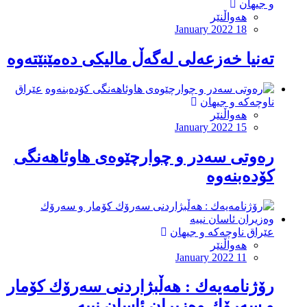
و جیهان
هەواڵنێر
January 2022 18
ته‌نیا خه‌زعه‌لى له‌گه‌ڵ مالیكى ده‌مێنێته‌وه‌
عێراق
ناوچەکە و جیهان
هەواڵنێر
January 2022 15
ره‌وتى سه‌در و چوارچێوه‌ى هاوئاهه‌نگى
كۆده‌بنه‌وه‌
عێراق ناوچەکە و جیهان
هەواڵنێر
January 2022 11
رۆژنامه‌یه‌ك : هه‌ڵبژاردنى سه‌رۆك كۆمار
و سه‌رۆك وه‌زیران ئاسان نییه‌