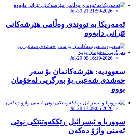
2026-Jul-30 21:21:59
ئەمەریکا بە تووندی وەڵامی هێرشەکانی
ئێرانی دایەوە
2026-Jul-29 09:16:19
‏سعوودیە: هێرشەكانمان بۆ سەر
حەشدی شەعبی بۆ بەرگریی لەخۆمان
بووە
2026-Jul-28 17:09:05
سووریا و ئیسرائیل ڕێککەوتنێکی نوێی
ئەمنی واژۆ دەکەن