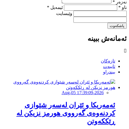
نەزەر *
ناو *
ئیمەیل *
وێبسایت
پاشکەوت
ئەمانەش ببینە
تازەکان
تایبەت
بیندراو
2026-Aug-05 17:39:09
ئەمەریكا و ئێران لەسەر شێوازی
كردنەوەی گەرووی هورمز نزیكن لە
ڕێككەوتن