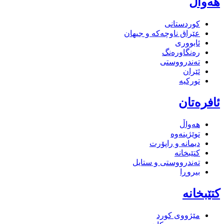
هەواڵ
کوردستانی
عێراق ناوچەکە و جیهان
ئابووری
رەنگاورەنگ
تەندرووستی
ئێران
تورکیە
ئافرەتان
هەواڵ
توێژینەوە
دیمانە و راپۆرت
کتێبخانە
تەندرووستی و ستایل
بیروڕا
کتێبخانە
مێژووى کورد