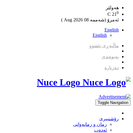
هەولێر
0
C
21
ئەمرۆ (شەممە 08 2026 Aug )
English
English
ماڵپەڕی پێشوو
پەیوەندی
دەربارە
Nuce Logo
Toggle Navigation
رۆشنبیری
زمان و زمانه‌وانی
ئەدەب