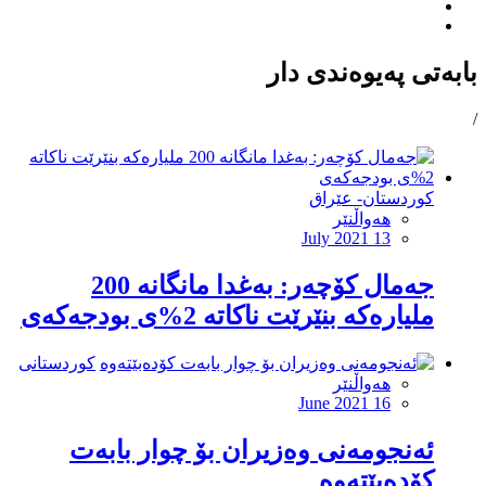
بابەتی پەیوەندی دار
/
کوردستان- عێراق
هەواڵنێر
July 2021 13
جه‌مال كۆچه‌ر: به‌غدا مانگانه‌ 200
ملیاره‌كه‌ بنێرێت ناكاته‌ 2%ى بودجه‌كه‌ى
کوردستانی
هەواڵنێر
June 2021 16
ئه‌نجومه‌نى وه‌زیران بۆ چوار بابه‌ت
كۆده‌بێته‌وه‌