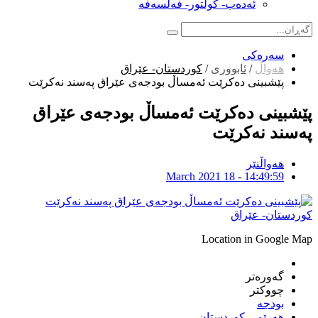
ئەدەب- کولتور- فەلسەفە
سەرەکی
هەواڵ
/
ئابووری
/
کوردستان- عێراق
پێشبینی دەکرێت ئەمساڵ بودجەی عێراق پەسند نەکرێت
پێشبینی دەکرێت ئەمساڵ بودجەی عێراق
پەسند نەکرێت
هەواڵنێر
March 2021 18 - 14:49:59
کوردستان- عێراق
Location in Google Map
گەورەتر
چووکتر
بودجه‌
هەرێمی کوردستان