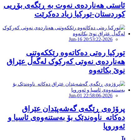
ئاستی هەناردەی نەوت بە ڕێگەی بۆڕیی
کوردستان-تورکیا زیاد دەکرێت
2026-Jun-16 20:53:22
تورکیا رەتى دەکاتەوە رێککەوتنى
هەناردەى نەوتى کەرکوک لەگەڵ عێراق
نوێ بکاتەوە
2026-Jun-01 22:58:06
پرۆژەی ڕێگەی گەشەپێدان عێراق
دەکاتە ناوەندێک بۆ بەستنەوەی ئاسیا و
ئەوروپا