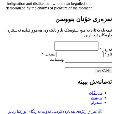
indignation and dislike men who are so beguiled and
demoralized by the charms of pleasure of the moment
نەزەری خۆتان بنووسن
ئیمەیلەکەتان بە هیچ شێوەیێک بڵاو نابێتەوە. هەموو فیڵدە ئەستێرە
دارەکان ئیجبارین
نەزەر *
ناو *
ئیمەیل *
وێبسایت
پاشکەوت
ئەمانەش ببینە
تازەکان
تایبەت
بیندراو