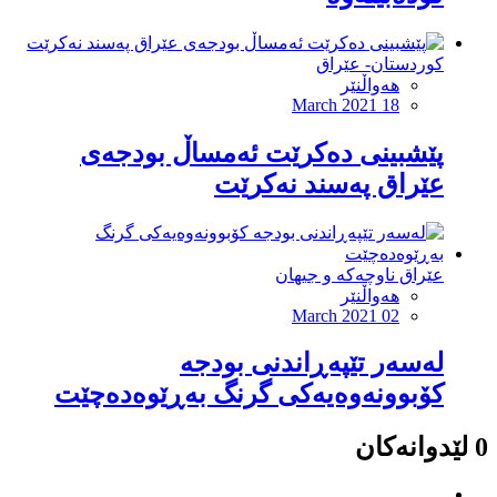
کوردستان- عێراق
هەواڵنێر
March 2021 18
پێشبینی دەکرێت ئەمساڵ بودجەی
عێراق پەسند نەکرێت
عێراق ناوچەکە و جیهان
هەواڵنێر
March 2021 02
له‌سه‌ر تێپه‌ڕاندنى بودجه‌
كۆبوونه‌وه‌یه‌كى گرنگ به‌ڕێوه‌ده‌چێت
0 لێدوانەکان