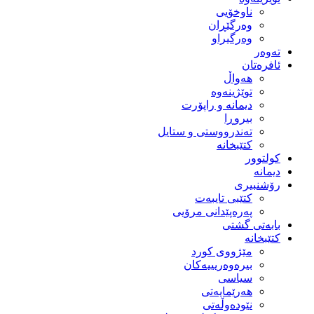
ناوخۆیی
وەرگێڕان
وەرگیراو
تەوەر
ئافرەتان
هەواڵ
توێژینەوە
دیمانە و راپۆرت
بیروڕا
تەندرووستی و ستایل
کتێبخانە
کولتوور
دیمانە
رۆشنبیری
کتێبی تایبەت
پەرەپێدانی مرۆیی
بابەتی گشتی
کتێبخانە
مێژووى کورد
بیرەوەریییەکان
سیاسى
هەرێمایەتی
نێودەوڵەتی