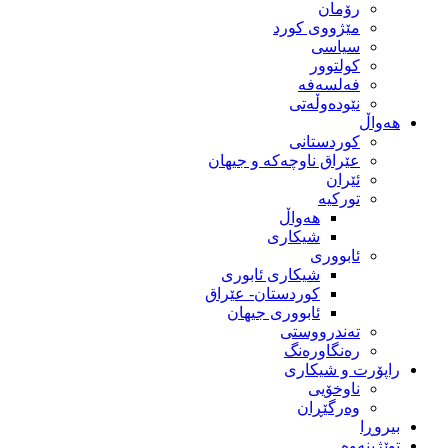
رۆمان
مێژووى کورد
سیاسى
کولتوور
فەلسەفە
نێودەوڵەتی
هەواڵ
کوردستانی
عێراق ناوچەکە و جیهان
ئێران
تورکیە
هەواڵ
شیکاری
ئابووری
شیکاری ئابوری
کوردستان- عێراق
ئابووری جیهان
تەندرووستی
رەنگاورەنگ
راپۆرت و شیکاری
ناوخۆیی
وەرگێڕان
بیروڕا
توێژینەوە