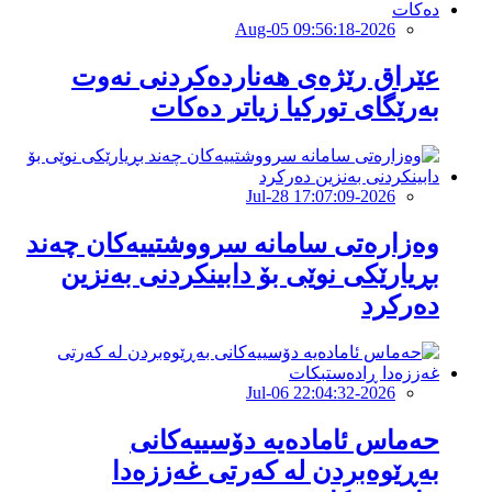
2026-Aug-05 09:56:18
عێراق رێژەی هەناردەکردنی نەوت
بەرێگای تورکیا زیاتر دەکات
2026-Jul-28 17:07:09
وەزارەتی سامانە سرووشتییەکان چەند
بڕیارێکی نوێی بۆ دابینکردنی بەنزین
دەرکرد
2026-Jul-06 22:04:32
حەماس ئامادەیە دۆسییەکانی
بەڕێوەبردن لە کەرتی غەززەدا