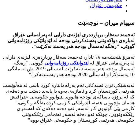
حکومەتی عێراق
سیهام میران – نوچەنێت
ئەحمەد سەفار، بریاڕدەری لێژنەی دارایی لە پەرلەمانی عێراق
لەبارەی دواكه‌وتنى پەسندکردنی بودجە لە لێدوانێکی رۆژنامەوانی
گووتی، "رەنگە ئەمساڵ بودجە هەر پەسند نەکرێت".
ئەمرۆ پێنجشەمە ١٨ ئادار، ئه‌حمه‌د سه‌فار بڕیاردەری لیژنەی دارایی
لە پەرلەمانی عێراق له‌
لێدوانێكى رۆژنامه‌وانى
گووتی، "رەنگە
ئەمساڵ بودجە هەر پەسەند نەکرێت لە ساڵی 2019ـ ش لە مانگی
10 پەسندکرا و لە ساڵی 2020 بودجە هەر پەسندنەکرا."
له‌به‌شێكى ترى قسه‌كانى ئه‌م په‌رله‌مانتاره‌ كورد باسى له‌ هه‌ڵوێست
هه‌رێمى كوردستان كرد و ئاماژه‌ى به‌وه‌ دا پابه‌ند ده‌بێت به‌و ده‌قه‌ى
كه‌ له‌ پرۆژه‌ یاساكه‌ى بودجه‌ هاتووه‌. پێیوابوو حكومه‌تى عێراقیش
هه‌مان بۆچوونى هه‌یه‌، لێدوانێكى كازمى كرده‌ به‌ڵگه‌ و گوتى،''
کازمی پێی گوتوون کار لەسەر ئەو دەقە دەکەن کە لەسەری
رێککەوتوون، چونکە ئەو دەقە لەسەر ئەنجامی رێککەوتنی
حکومەتی هەرێمی کوردستان و حکومەتی عێراق بووە"