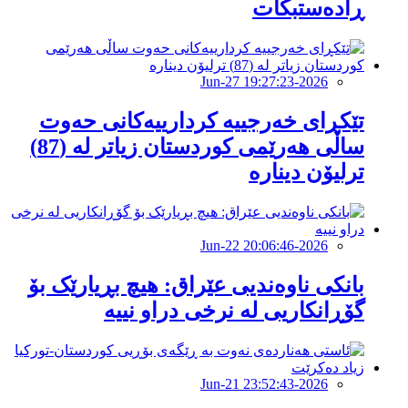
ڕادەستبکات
2026-Jun-27 19:27:23
تێکڕای خەرجییە کردارییەکانی حەوت
ساڵی هەرێمی کوردستان زیاتر لە (87)
ترلیۆن دینارە
2026-Jun-22 20:06:46
بانکى ناوەندیى عێراق: هیچ بڕیارێک بۆ
گۆڕانکاریى لە نرخى دراو نییە
2026-Jun-21 23:52:43