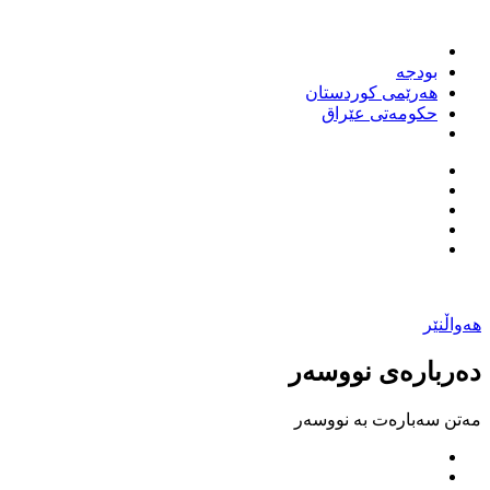
بودجه‌
هەرێمی کوردستان
حکومەتی عێراق
هەواڵنێر
دەربارەی نووسەر
مەتن سەبارەت بە نووسەر