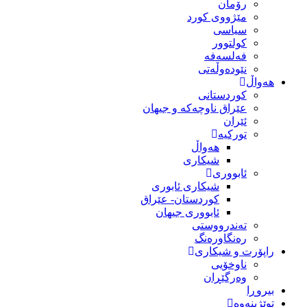
رۆمان
مێژووى کورد
سیاسى
کولتوور
فەلسەفە
نێودەوڵەتی
هەواڵ
کوردستانی
عێراق ناوچەکە و جیهان
ئێران
تورکیە
هەواڵ
شیکاری
ئابووری
شیکاری ئابوری
کوردستان- عێراق
ئابووری جیهان
تەندرووستی
رەنگاورەنگ
راپۆرت و شیکاری
ناوخۆیی
وەرگێڕان
بیروڕا
توێژینەوە