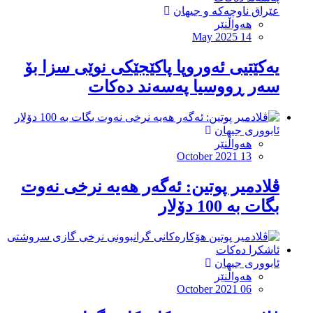
عێراق ناوچەکە و جیهان
هەواڵنێر
May 2025 14
یەکێتیی ئەوروپا پاکێجێکی نوێی سزا بۆ
سەر ڕووسیا پەسەند دەکات
ئابووری جیهان
هەواڵنێر
October 2021 13
ڤلادمیر پوتین: ئەگەر هەیە نرخی نەوت
بگات بە 100 دۆلار
ئابووری جیهان
هەواڵنێر
October 2021 06