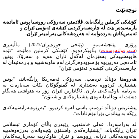
نوچه‌نێت
کۆشکی کرملین ڕایگەیاند، ڤلادمێر، سەرۆكی رووسیا پوتین ئامادەیە
یارمەتیدەر بێت لە چارەسەرکردنی کێشەی ئەتۆمی ئێران و
ئەمەریکاش بەردەوامە لە هەڕەشەکانی بەرامبەر ئێران.
ڕۆژی پێنجشەممە (پێنجی حوزەیران/2025) ماڵپەڕی
(
شەرقولئەوسەت
) بڵاویکردەوە، کۆشکی کرملین دەڵێت، "ئێمە
هاوبەشییەکی بەهێزمان لەگەڵ تاران هەیە و سەرۆک پوتین
ئامادەیی دەربڕیوە بۆ سوودوەرگرتن لەم هاوبەشییە و یارمەتیدان لە
چارەسەرکردنی کێشەی ئەتۆمی ئێران".
هەروەها دۆناڵد ترەمپ، سەرۆکی ئەمەریکا ڕایگەیاند، "پوتین
پێشنیاری کردووە بەشداری لە گفتوگۆکان بکات سەبارەت بە
بەرنامە ناوکیەکەی تاران، ئاگادارین ئێران زۆر بە هێواشی هەنگاو
دەنێت لە وەڵامدانەوەی پێشنیارەکەی واشنتۆن".
پێشتریش دۆناڵد ترەمپ باسی لەوە کردبوو، "بەڕێوەبەرایەتییەکەی
ڕێگە بە پیتاندنی یۆرانیۆم نادات".
لە بەرامبەردا، عەلی خامنەیی، ڕێبەری باڵای کۆماری ئیسلامی
ئێران ڕایگەیاند، "پێشنیارەکەی واشنتۆن پێچەوانەی بەرژەوەندییە
نەتەوەییەکانی تارانە، ڕووسیا و ئێران هاوکارییە سەربازییەکانیان