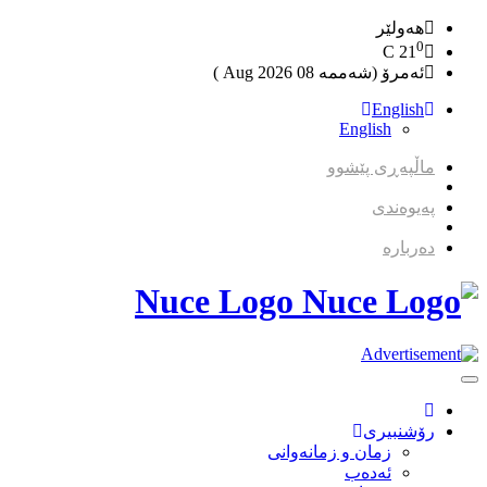
هەولێر
0
C
21
ئەمرۆ (شەممە 08 2026 Aug )
English
English
ماڵپەڕی پێشوو
پەیوەندی
دەربارە
Nuce Logo
Toggle
Navigation
رۆشنبیری
زمان و زمانه‌وانی
ئەدەب