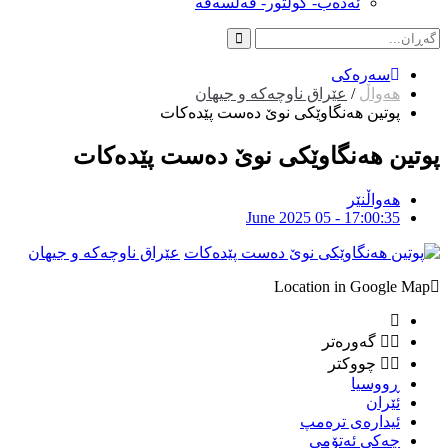
ئەدەب- کولتور- فەلسەفە
سەرەکی
هەواڵ
/
عێراق ناوچەکە و جیهان
پوتین هەنگاوێکی نوێ دەست پێدەکات
پوتین هەنگاوێکی نوێ دەست پێدەکات
هەواڵنێر
June 2025 05 - 17:00:35
عێراق ناوچەکە و جیهان
Location in Google Map
گەورەتر
چووکتر
ڕووسیا
ئێران
ئیدارەی ترەمپ
چەکی ئەتۆمی