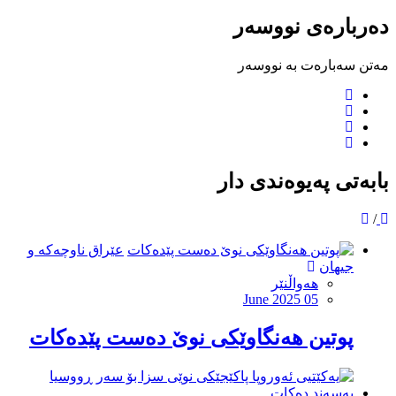
دەربارەی نووسەر
مەتن سەبارەت بە نووسەر
بابەتی پەیوەندی دار
/
عێراق ناوچەکە و
جیهان
هەواڵنێر
June 2025 05
پوتین هەنگاوێکی نوێ دەست پێدەکات