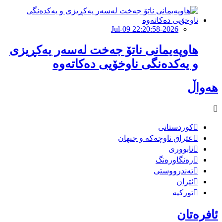
2026-Jul-09 22:20:58
هاوپەیمانى ناتۆ جەخت لەسەر یەکڕیزی
و یەکدەنگى ناوخۆیى دەکاتەوە
هەواڵ
کوردستانی
عێراق ناوچەکە و جیهان
ئابووری
رەنگاورەنگ
تەندرووستی
ئێران
تورکیە
ئافرەتان