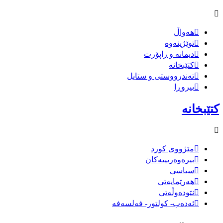
هەواڵ
توێژینەوە
دیمانە و راپۆرت
کتێبخانە
تەندرووستی و ستایل
بیروڕا
کتێبخانە
مێژووى کورد
بیرەوەریییەکان
سیاسى
هەرێمایەتی
نێودەوڵەتی
ئەدەب- کولتور- فەلسەفە