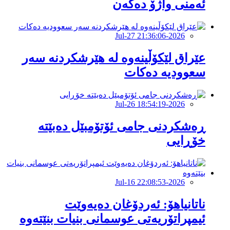
ئەمنی واژۆ دەکەن
2026-Jul-27 21:36:06
عێراق لێکۆڵینەوە لە هێرشکردنە سەر
سعوودیە دەکات
2026-Jul-26 18:54:19
ڕەشکردنی جامی ئۆتۆمبێل دەبێتە
خۆڕایی
2026-Jul-16 22:08:53
ناتانیاهۆ: ئەردۆغان دەیەوێت
ئیمپراتۆریەتی عوسمانی بنیات بنێتەوە