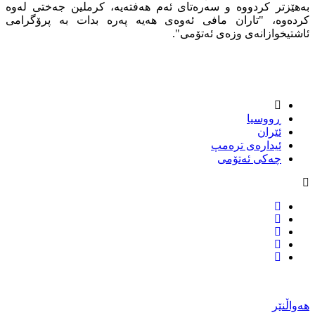
بەهێزتر کردووە و سەرەتای ئەم هەفتەیە، کرملین جەختی لەوە
کردەوە، "تاران مافی ئەوەی هەیە پەرە بدات بە پرۆگرامی
ئاشتیخوازانەی وزەی ئەتۆمی".
ڕووسیا
ئێران
ئیدارەی ترەمپ
چەکی ئەتۆمی
هەواڵنێر