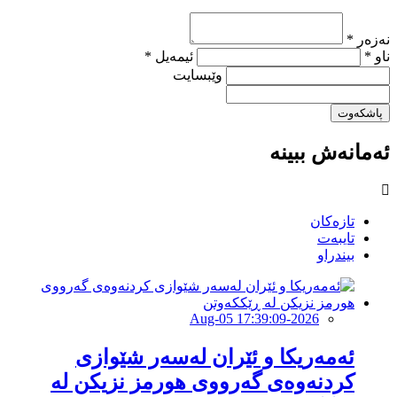
نەزەر *
ناو *
ئیمەیل *
وێبسایت
پاشکەوت
ئەمانەش ببینە
تازەکان
تایبەت
بیندراو
2026-Aug-05 17:39:09
ئەمەریكا و ئێران لەسەر شێوازی
كردنەوەی گەرووی هورمز نزیكن لە