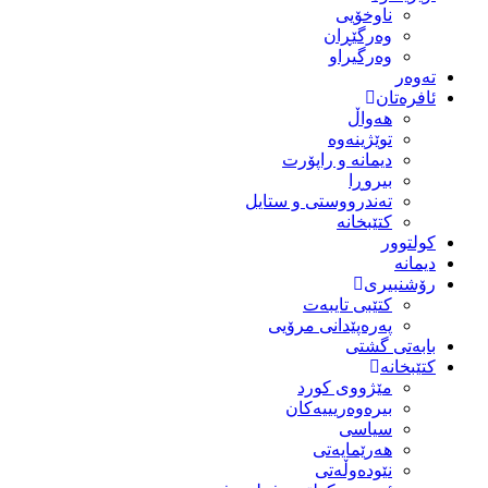
ناوخۆیی
وەرگێڕان
وەرگیراو
تەوەر
ئافرەتان
هەواڵ
توێژینەوە
دیمانە و راپۆرت
بیروڕا
تەندرووستی و ستایل
کتێبخانە
کولتوور
دیمانە
رۆشنبیری
کتێبی تایبەت
پەرەپێدانی مرۆیی
بابەتی گشتی
کتێبخانە
مێژووى کورد
بیرەوەریییەکان
سیاسى
هەرێمایەتی
نێودەوڵەتی