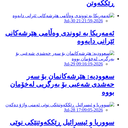
ڕێككەوتن
2026-Jul-30 21:21:59
ئەمەریکا بە تووندی وەڵامی هێرشەکانی
ئێرانی دایەوە
2026-Jul-29 09:16:19
‏سعوودیە: هێرشەكانمان بۆ سەر
حەشدی شەعبی بۆ بەرگریی لەخۆمان
بووە
2026-Jul-28 17:09:05
سووریا و ئیسرائیل ڕێککەوتنێکی نوێی