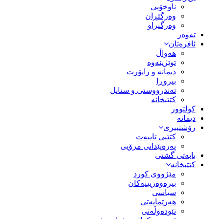
ناوخۆیی
وەرگێڕان
وەرگیراو
تەوەر
ئافرەتان
هەواڵ
توێژینەوە
دیمانە و راپۆرت
بیروڕا
تەندرووستی و ستایل
کتێبخانە
کولتوور
دیمانە
رۆشنبیری
کتێبی تایبەت
پەرەپێدانی مرۆیی
بابەتی گشتی
کتێبخانە
مێژووى کورد
بیرەوەریییەکان
سیاسى
هەرێمایەتی
نێودەوڵەتی