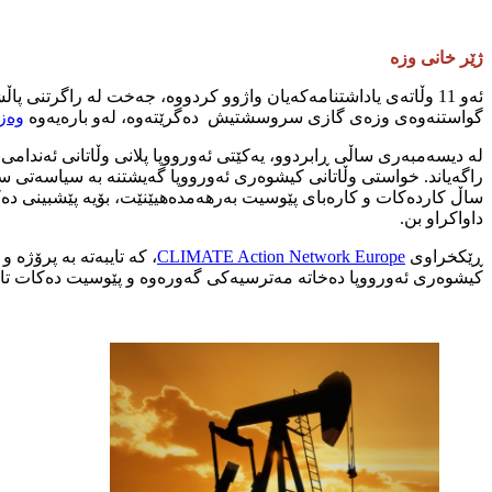
ژێر خانی وزە
ئەو 11 وڵاتەی یاداشتنامەکەیان واژوو کردووە، جەخت لە راگرتنی 
گواستنەوەی وزەی گازی سروسشتیش دەگرێتەوە، لەو بارەیەوە
وەز
لە دیسەمبەری ساڵی ڕابردوو، یەکێتی ئەورووپا پلانی وڵاتانی ئەندامی ب
داواکراو بن.
ڕێکخراوی
CLIMATE Action Network Europe
، کە تایبەتە بە پرۆژە 
کیشوەری ئەورووپا دەخاتە مەترسیەکی گەورەوە و پێوسیت دەکات تا ساڵی 2035، وڵاتانی یەکێتی ئەورووپا دەست لە پرۆژەکانی بەرهەمهێنانی کار