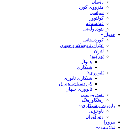
رۆمان
مێژووى کورد
سیاسى
کولتوور
فەلسەفە
نێودەوڵەتی
هەواڵ
کوردستانی
عێراق ناوچەکە و جیهان
ئێران
تورکیە
هەواڵ
شیکاری
ئابووری
شیکاری ئابوری
کوردستان- عێراق
ئابووری جیهان
تەندرووستی
رەنگاورەنگ
راپۆرت و شیکاری
ناوخۆیی
وەرگێڕان
بیروڕا
توێژینەوە