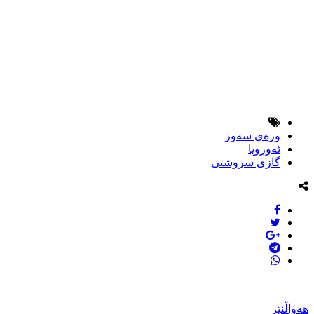
وزەی سەوز
ئەوروپا
گازی سروشتی
هەواڵنێر