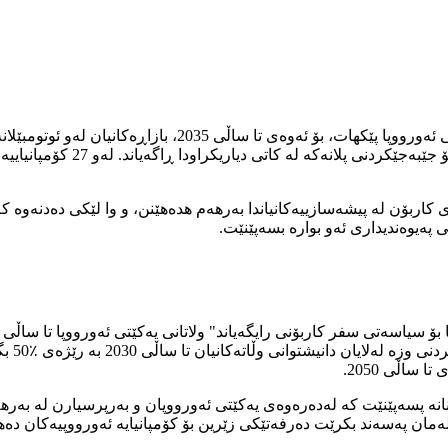
کۆمپانیای زلهێزی بەرهەمهێنانی 
نەی کاربۆن لە پیشەسازییەکانیاندا بەرهەم هدەهێنن، و وا لێکی دەدنەوە ک
پەیوەندیداری ئەو بوارە بسەپێنێت.
هایدرۆ
اڵی 2050.
ایەنانە پسەپێنێت کە لەدەرەوەی یەکێتی ئەورووپان و بەرپرسیارن لە بە
لەمان پەسەند بکرێت دەرفەتێکی زێرین بۆ کۆمپانیایە ئەورووپیەکان دەه