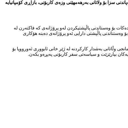
اندنی سزا بۆ ولاتانی بەرهەمهێنی وزەی کاربۆنی، بازاڕی کۆمپانیایە
 دەکات بۆ وەستاندنی پاڵپشتیکردن لەو پرۆژانەی کە فاکتەرن لە
ۆ وەستناندنی پاڵپشتی دارایی ئەو پرۆژانەی دەبنە هۆکاری
امانجی وڵاتانی بەشدار کارکردنە لە ژێر خانی ئابووری ئەورووپا بۆ