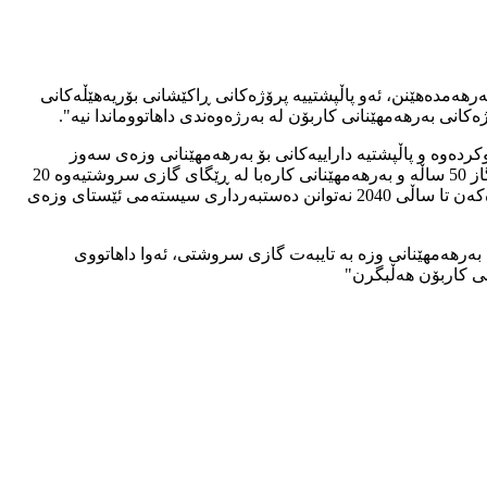
 بەرهەمدەهێنن، ئەو پاڵپشتییە پرۆژەکانی ڕاکێشانی بۆریەهێڵەکانی
کانی بەرهەمهێنانی کاربۆن لە بەرژەوەندی داهاتووماندا نیە".
کردەوە و پاڵپشتیە داراییەکانی بۆ بەرهەمهێنانی وزەی سەوز
راگەیاند. خواستی وڵاتانی کیشوەری ئەورووپا گەیشتنە بە سیاسەتی سفر کاربۆنی تا ساڵی 2050، بەڵام تەمەنی بۆڕیەهێڵەکانی گواستنەوەی گاز 50 ساڵە و بەرهەمهێنانی کارەبا لە ڕێگای گازی سروشتیەوە 20
ساڵ کاردەکات و کارەبای پێوسیت بەرهەمدەهیێنێت، بۆیە پێشبینی دەکرێت ئەو ولاتانەی پاڵپشتی پرۆژەکانی گواستنەوەی گازی سروشتی دەکەن تا ساڵی 2040 نەتوانن دەستبەرداری سیستەمی ئێستای وزەی
ری بەرهەمهێنانی وزە بە تایبەت گازی سروشتی، ئەوا داهاتووی