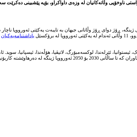
استی ناوخۆیی وڵاتەکانیان لە وزەی داواکراو، بۆیە پێشبینی دەکرێت سەپ
ژینگە، ڕۆژ دوای ڕۆژ وڵاتانی جیهان بە تایبەت یەکێتی ئەورووپا ناچار
رۆکسێل
یاداشتنامەیەکیان
ب
، ئیستوانیا، ئێرلەندا، لوکسەمبۆرگ، لاتیڤیا، هۆڵەندا، ئیسپانیا، سوید. ئ
ێزێت و سیاسەتی سفر کاربۆنی پەیڕەو بکەن.