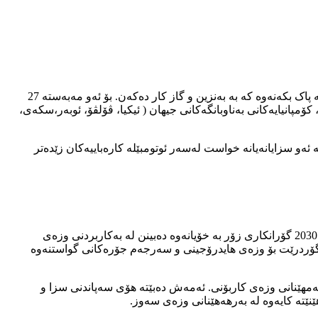
لە مانگی رابڕدوو، هاوپەیمانێتیەک لە نیوان سەرکردە بالایەکانی یەکێتی ئەورووپا پێکهات، بۆ ئەوەی تا ساڵی 2035، بازاڕەکانیان لەو ئوتومبێلانە پاک بکەنەوە کە بە بەنزین و گاز کار دەکەن. بۆ ئەو مەبەستە 27
ئوتومبێل یاداشتنامەیکی هاوبەشیان بۆ جێبەجێکردنی پلانەکە لە کاتی دیاریکراودا ڕاگەیاند. لەو 27 کۆمپانیاییە، کۆمپانیایەکانی بەناوبانگەکانی جیهان ( ئیکیا، ڤۆلڤۆ، ئوبەر،سکەی،
ە ئەو سزایانەیانە خواست لەسەر ئوتومبێلە کارەباییەکان زێدەتر
کۆمسیۆنی وزەی یەکێتی ئەورووپا لە بارەی پلانەکانی یەکێتی ئەورووپا بۆ سیاسەتی سفر کاربۆنی رایگەیاند" ولاتانی یەکێتی ئەورووپا تا ساڵی 2030 گۆرانکاری زۆر بە خۆیانەوە دەبینن لە بەکاربردنی وزەی
جین و ئوتومبێلە کارەباییەکان". هەورەها پێشبینی دەکات بەکاربردنی وزە لەلایان دانیشتوانی وڵاتەکانیان تا ساڵی 2030 بە رێژەی ٪50 بگۆردرێت بۆ وزەی هایدرۆجینی و سەرجەم جۆرەکانی گواستنەوە
رهەمهێنانی وزەی کاربۆنی. ئەمەش دەبێتە هۆی سەپاندنی سزا و
ێنێتە کایەوە لە بەرهەهێنانی وزەی سەوز.