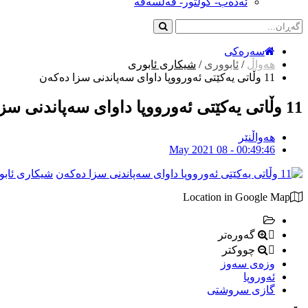
ئەدەب- کولتور- فەلسەفە
سەرەکی
هەواڵ
/
ئابووری
/
شیکاری ئابوری
11 وڵاتی یەکێتی ئەورووپا داوای سەپاندنی سزا دەکەن
11 وڵاتی یەکێتی ئەورووپا داوای سەپاندنی سزا دەکەن
هەواڵنێر
May 2021 08 - 00:49:46
شیکاری ئابو
Location in Google Map
گەورەتر
چووکتر
وزەی سەوز
ئەوروپا
گازی سروشتی