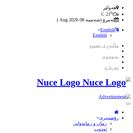
هەولێر
0
C
21
ئەمرۆ (شەممە 08 2026 Aug )
English
English
ماڵپەڕی پێشوو
پەیوەندی
دەربارە
Nuce Logo
Toggle
Navigation
رۆشنبیری
زمان و زمانه‌وانی
ئەدەب