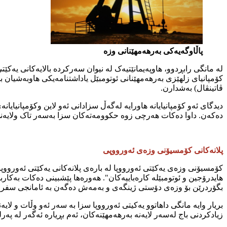
پاڵاوگەیەکی بەرهەمهێنانی وزە
ڤاتینڤال) بەشدارن.
دیدگای ئەو کۆمپانیایانە هاورایە لەگەڵ سزادانی ئەو لاین وکۆمپانیایا
دەکەن. داوا دەکات هەرچی زوە حکوومەتەکان سزا بەسەر تاک ولایەنی 
پلانەکانی کۆمسیۆنی وزەی ئەورووپی
بگۆردرێن بۆ وزەی دۆستی ژینگەی و بەمەش دەگەن بە ئامانجی سفری تا س
بریار وایە مانگی داهاتوو یەکیتی ئەورووپا سزا بە سەر ئەو وڵات و ل
زیادکردنی باج لەسەر لایەنە بەرهەمهێنەکان، ئەم بڕیارە ئەگەر لە پەر