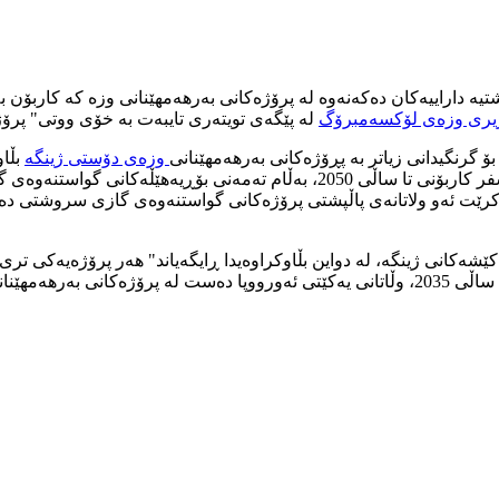
پاڵشتیە داراییەکان دەکەنەوە لە پرۆژەکانی بەرهەمهێنانی وزە کە کاربۆن
یری وزەی لۆکسەمبرۆگ
لە پێگەی تویتەری تایبەت بە خۆی ووتی" پرۆژە
ۆ گرنگیدانی زیاتر بە پڕۆژەکانی بەرهەمهێنانی
وزەی دۆستی ژینگە
بڵاو
و کێشەکانی ژینگە، لە دواین بڵاوکراوەیدا ڕایگەیاند" هەر پرۆژەیەکی ت
بۆن هەڵبگرن"