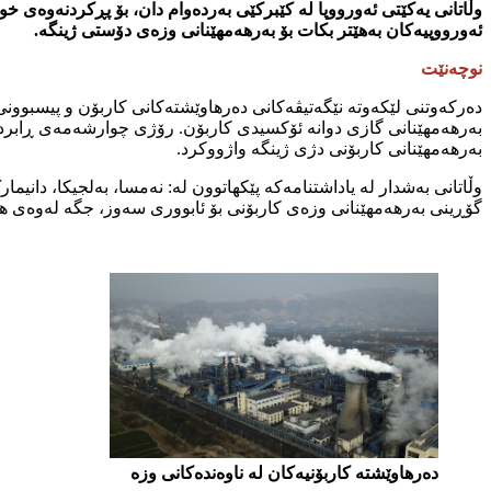
وڵاتانی یەکێتی ئەورووپا لە کێبرکێی بەردەوام دان، بۆ پڕکردنەوەی خو
ئەورووپیەکان بەهێتر بکات بۆ بەرهەمهێنانی وزەی دۆستی ژینگە.
نوچەنێت
دەرکەوتنی لێکەوتە نێگەتیڤەکانی دەرهاوێشتەکانی کاربۆن و پیسبوونی 
بەرهەمهێنانی گازی دوانە ئۆکسیدی کاربۆن. رۆژی چوارشەمەی ڕابردوو، 11 وڵاتی ئەندام لە یەکێتی ئەورووپا لە ب
بەرهەمهێنانی کاربۆنی دژی ژینگە واژووکرد.
وڵاتانی بەشدار لە یاداشتنامەکە پێکهاتوون لە: نەمسا، بەلجیکا، دانیمارک
گۆڕینی بەرهەمهێنانی وزەی کاربۆنی بۆ ئابووری سەوز، جگە لەوەی هاوران کە تا ساڵانی 2030 بۆ 2050 ئەورووپا ژینگە لە دەرهاوێشتە کاربۆنیەکان بپار
دەرهاوێشتە کاربۆنیەکان لە ناوەندەکانی وزە