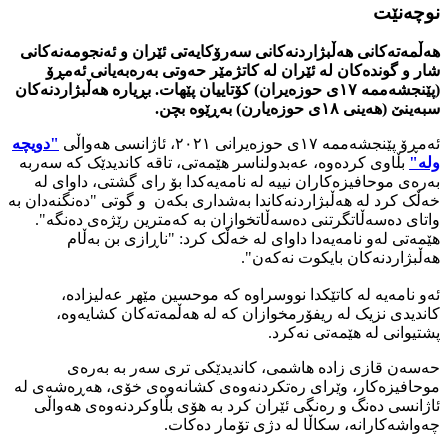
نوچه‌نێت
هەڵمەتەکانی هەڵبژاردنەکانی سەرۆكایه‌تى ئێران و ئەنجومەنەکانی
شار و گوندەکان لە ئێران لە کاتژمێر حه‌وتى بەرەبەیانی ئەمڕۆ
(پێنجشەممە ١٧ی حوزەیران) کۆتاییان پێهات. بڕیارە هەڵبژاردنەکان
سبەینێ (هەینی ١٨ی حوزەیارن) بەڕێوە بچن.
ئەمڕۆ پێنجشەممە ١٧ی حوزەیرانی ٢٠٢١، ئاژانسی هەواڵی
"دویچە
ولە"
بڵاوی کردەوە، عەبدولناسر هێمەتی، تاقە کاندیدێک کە سەربە
بەرەی موحافیزەکاران نییە لە نامەیەکدا بۆ رای گشتی، داوای لە
خەڵک کرد لە هەڵبژاردنەکاندا بەشداری بکەن و گوتی "دەنگنەدان بە
واتای دەسەڵاتگرتنی دەسەڵاتخوازان بە کەمترین رێژەی دەنگە".
هێمەتی لەو نامەیەدا داوای لە خەڵک کرد: "ناڕازی بن بەڵام
هەڵبژاردنەکان بایکوت نەکەن".
ئەو نامەیە لە کاتێکدا نووسراوە کە موحسین مێهر عەلیزادە،
کاندیدی نزیک لە ریفۆرمخوازان کە لە هەڵمەتەکان کشایەوە،
پشتیوانی لە هێمەتی نەکرد.
حەسەن قازی زادە هاشمی، کاندیدێکی تری سەر بە بەرەی
موحافیزەکار، وێرای رەتکردنەوەی کشانەوەی خۆی، هەڕەشەی لە
ئاژانسى دەنگ و رەنگی ئێران کرد بە هۆی بڵاوکردنەوەی هەواڵی
چەواشەکارانە، سکاڵا لە دژی تۆمار دەکات.