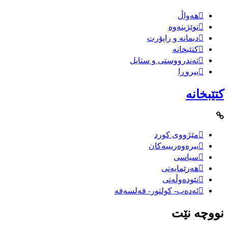
هەواڵ
توێژینەوە
دیمانە و راپۆرت
کتێبخانە
تەندرووستی و ستایل
بیروڕا
کتێبخانە
مێژووى کورد
بیرەوەریییەکان
سیاسى
هەرێمایەتی
نێودەوڵەتی
ئەدەب- کولتور- فەلسەفە
نووچە نێت