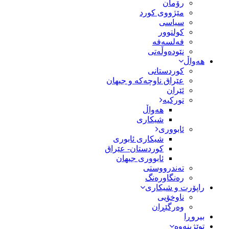
رۆمان
مێژووى کورد
سیاسى
کولتوور
فەلسەفە
نێودەوڵەتی
هەواڵ
کوردستانی
عێراق ناوچەکە و جیهان
ئێران
تورکیە
هەواڵ
شیکاری
ئابووری
شیکاری ئابوری
کوردستان- عێراق
ئابووری جیهان
تەندرووستی
رەنگاورەنگ
راپۆرت و شیکاری
ناوخۆیی
وەرگێڕان
بیروڕا
توێژینەوە