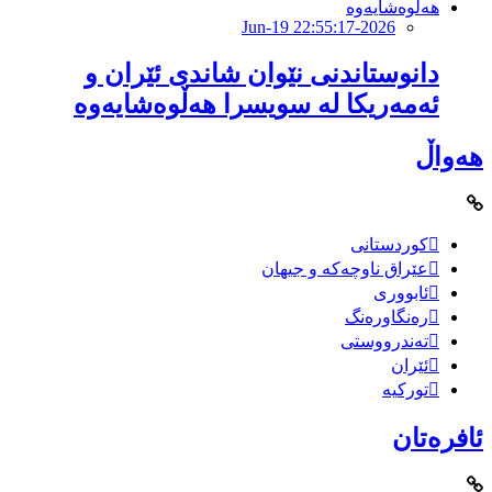
2026-Jun-19 22:55:17
دانوستاندنی نێوان شاندی ئێران و
ئەمەریکا لە سویسرا هەڵوەشایەوە
هەواڵ
کوردستانی
عێراق ناوچەکە و جیهان
ئابووری
رەنگاورەنگ
تەندرووستی
ئێران
تورکیە
ئافرەتان