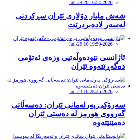
2026-Jun-29 20:16:54
شەش ملیار دۆلاری ئێران سڕکردنی
لەسەر لادەبردرێت
2026-Jun-26 10:19:59
ئاژانسى نێودەوڵەتیى وزەى ئەتۆمى
دەگەڕێتەوە ئێران
2026-Jun-23 16:28:26
سەرۆکی پەرلەمانی ئێران: دەسەڵاتی
گەرووی هورمز لە دەستی ئێران
دەمێنێتەوە