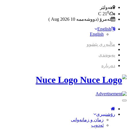
هەولێر
0
C
21
ئەمرۆ (دووشەممە 10 2026 Aug )
English
English
ماڵپەڕی پێشوو
پەیوەندی
دەربارە
Nuce Logo
Toggle
Navigation
رۆشنبیری
زمان و زمانه‌وانی
ئەدەب