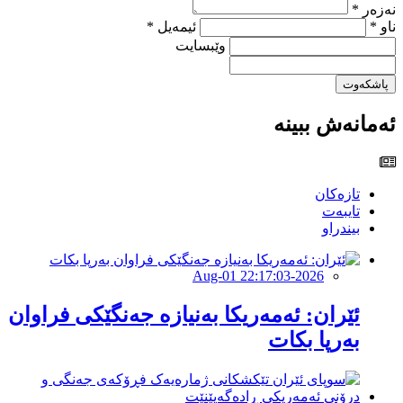
نەزەر *
ناو *
ئیمەیل *
وێبسایت
پاشکەوت
ئەمانەش ببینە
تازەکان
تایبەت
بیندراو
2026-Aug-01 22:17:03
ئێران: ئەمەریکا بەنیازە جەنگێکی فراوان
بەرپا بکات