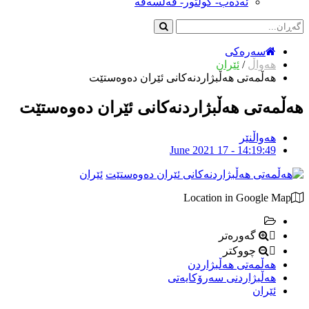
ئەدەب- کولتور- فەلسەفە
سەرەکی
هەواڵ
/
ئێران
هه‌ڵمه‌تى هه‌ڵبژاردنه‌كانى ئێران ده‌وه‌ستێت
هه‌ڵمه‌تى هه‌ڵبژاردنه‌كانى ئێران ده‌وه‌ستێت
هەواڵنێر
June 2021 17 - 14:19:49
ئێران
Location in Google Map
گەورەتر
چووکتر
هه‌ڵمه‌تى هه‌ڵبژاردن
هه‌ڵبژاردنى سه‌رۆكایه‌تى
ئێران