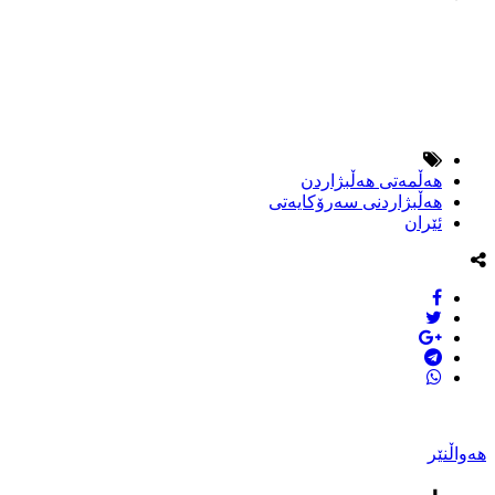
هه‌ڵمه‌تى هه‌ڵبژاردن
هه‌ڵبژاردنى سه‌رۆكایه‌تى
ئێران
هەواڵنێر