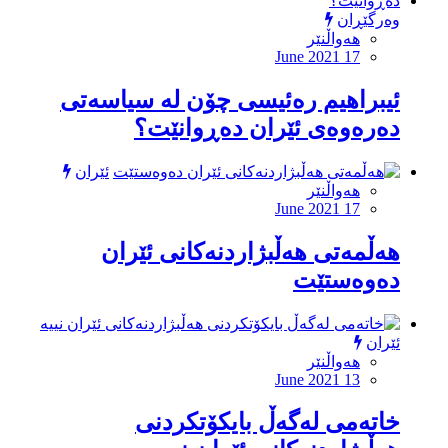
وەرگێڕان
هەواڵنێر
June 2021 17
ئیبراهیم رەئیسی چۆن له‌ سیاسه‌تى
ده‌ره‌وه‌ى ئێران ده‌ڕوانێت؟
ئێران
هەواڵنێر
June 2021 17
هه‌ڵمه‌تى هه‌ڵبژاردنه‌كانى ئێران
ده‌وه‌ستێت
ئێران
هەواڵنێر
June 2021 13
خاته‌مى له‌گه‌ڵ بایكۆتكردنى