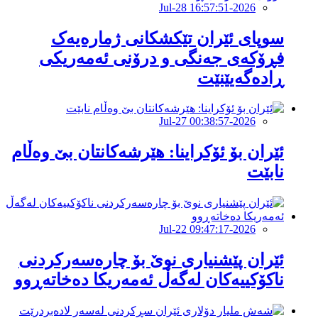
2026-Jul-28 16:57:51
سوپای ئێران تێکشکانی ژمارەیەک
فڕۆکەی جەنگی و درۆنی ئەمەریکی
ڕادەگەیێنێت
2026-Jul-27 00:38:57
ئێران بۆ ئۆکراینا: هێرشەکانتان بێ وەڵام
نابێت
2026-Jul-22 09:47:17
ئێران پێشنیارى نوێ بۆ چارەسەرکردنى
ناکۆکییەکان لەگەڵ ئەمەریکا دەخاتەڕوو