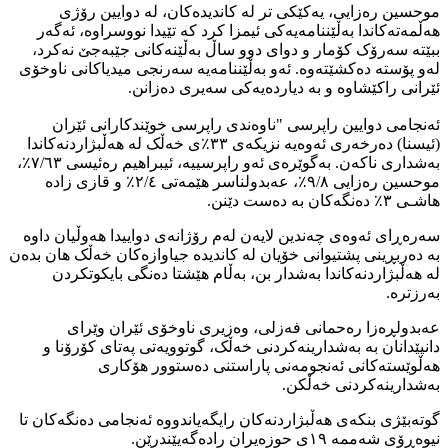
موحسین رەزایی، یەکێکی تر لە کاندیدەکان، لە دوایین رۆژی
هەڵمەتەکاندا بەڵێننامەیەکی ئیمزا کرد کە تێیدا نووسراوە، ئەگەر
ببێتە سەرۆک کۆمار و دوای دوو ساڵ بەڵێنەکانی جێبەجێ نەکرد،
لەو پۆستە دەکشێتەوە. ئەو بەڵێننامەیە سەرنجی میدیاکانی ناوخۆی
ئێرانی راکێشاوە و بە دیاردەیەکی سەیری دەزانن.
ئەنجامی دوایین راپرسی "ناوەندی راپرسی خوێندکارانی ئێران
(ئیسنا) دەرخەری ئەوەیە نزیکەی ٣٣٪ی خەڵک لە هەڵبژاردنەکاندا
بەشداری ناکەن. بەگوێرەی ئەو راپرسییە، ئیبراهیم رەئیسی ٧/٦٣٪،
موحسین رەزایی ٩/٨٪، عەبدولناسر هێمەتی ٢/٤٪ و قازی زادە
هاشـی ٣٪ دەنگەکان بە دەست دێنن.
سەرەڕای ئەوەی چەندین لایەن لەم رۆژانەی دواییدا هەوڵیان داوە
بە دەربڕینی پشتیوانی خۆیان لە کاندیدە جیاوازەکان خەڵک هان بدەن
لە هەڵبژاردنەکاندا بەشدار بن، بەڵام هێشتا دەنگی بایکوتکردن
بەرزترە.
عەبدولڕەزا رەحمانی فەزلی، وەزیری ناوخۆی ئێران وێرای
دانپێدانان بە بەشدارینەکردنی خەڵک، گوتوویەتی پەتای کۆرۆنا و
هەڵوێستەکانی ئەنجومەنی پاراستنی دەستوور هۆکاری
بەشدارینەکردنی خەڵکن.
گوتەبێژی بنکەی هەڵبژاردنەکان رایگەیاندووە ئەنجامی دەنگەکان تا
نیوەڕۆی شەممە ١٩ی حوزەیران رادەگەیێندرێن.