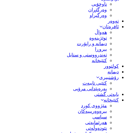
ناوخۆیی
وەرگێڕان
وەرگیراو
تەوەر
ئافرەتان
هەواڵ
توێژینەوە
دیمانە و راپۆرت
بیروڕا
تەندرووستی و ستایل
کتێبخانە
کولتوور
دیمانە
رۆشنبیری
کتێبی تایبەت
پەرەپێدانی مرۆیی
بابەتی گشتی
کتێبخانە
مێژووى کورد
بیرەوەریییەکان
سیاسى
هەرێمایەتی
نێودەوڵەتی