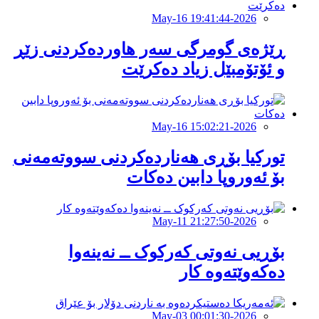
2026-May-16 19:41:44
ڕێژەی گومرگی سەر هاوردەکردنی زێڕ
و ئۆتۆمبێل زیاد دەكرێت
2026-May-16 15:02:21
تورکیا بۆڕی هەناردەکردنی سووتەمەنی
بۆ ئەوروپا دابین دەكات
2026-May-11 21:27:50
بۆڕیی نەوتی کەرکوک ــ نەینەوا
دەکەوێتەوە کار
2026-May-03 00:01:30