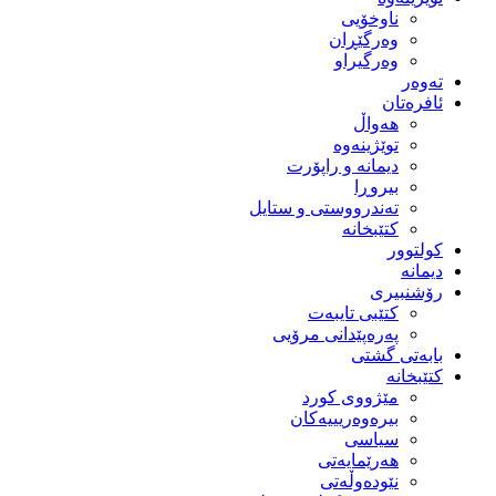
ناوخۆیی
وەرگێڕان
وەرگیراو
تەوەر
ئافرەتان
هەواڵ
توێژینەوە
دیمانە و راپۆرت
بیروڕا
تەندرووستی و ستایل
کتێبخانە
کولتوور
دیمانە
رۆشنبیری
کتێبی تایبەت
پەرەپێدانی مرۆیی
بابەتی گشتی
کتێبخانە
مێژووى کورد
بیرەوەریییەکان
سیاسى
هەرێمایەتی
نێودەوڵەتی