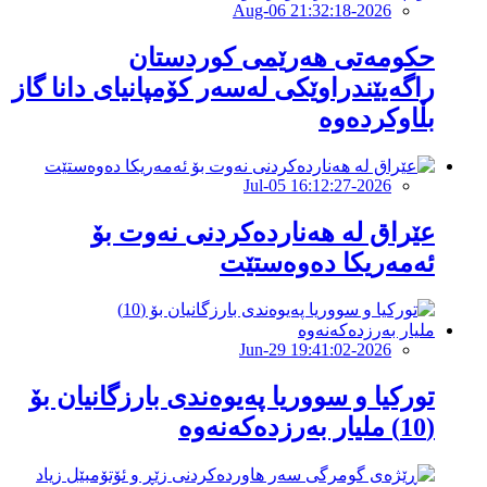
2026-Aug-06 21:32:18
حکومەتى هەرێمى کوردستان
راگەیێندراوێکى لەسەر کۆمپانیاى دانا گاز
بڵاوکردەوە
2026-Jul-05 16:12:27
عێراق لە هەناردەكردنی نەوت بۆ
ئەمەریكا دەوەستێت
2026-Jun-29 19:41:02
تورکیا و سووریا پەیوەندی بارزگانیان بۆ
(10) ملیار بەرزدەکەنەوە