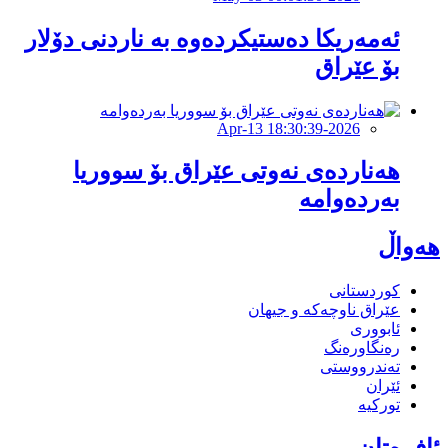
ئەمەریكا دەستیكردەوە بە ناردنی دۆلار
بۆ عێراق
2026-Apr-13 18:30:39
هەناردەی نەوتی عێراق بۆ سووریا
بەردەوامە
هەواڵ
کوردستانی
عێراق ناوچەکە و جیهان
ئابووری
رەنگاورەنگ
تەندرووستی
ئێران
تورکیە