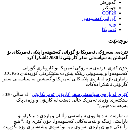
گەورەتر
چووکتر
COP26
گۆرانی کەشوهەوا
وزە
ئەمریکا
نوچەنێت
نێردەی سەرۆکی ئەمریکا بۆ گۆرانی کەشوهەوا پلانی ئەمریکای بۆ
گەیشتن بە سیاسەتی سفر کاربۆنی تا 2030 ئاشکرا کرد
جۆن کێری نێردەی سەرۆکی ئەمریکا بۆ کاروباری گۆرانی
کەشوهەوا و پیسبوونی ژینگە پێش دەستپێکردنی کۆربەندی COP26،
زانیاری تازە لەبارەی پلانەکانی ئەمریکا و گەیشتن بە سیاسەتی سفر
کاربۆنی ئاشکرا دەکات.
کێری لە بارەی سیاسەتی سفر کاربۆنی ئەمریکا وتی
" لە ساڵی 2030
سێکتەری وزەی ئەمریکا خاڵی دەبێت لە کاربۆن و وزەی پاک
بەرهەمدەهێنین"
سەبارەت بە داهاتووی سیاسەتی وڵاتان و پارەی دابینکراو بۆ
پاراستی ژینگە و بنەمایەکانی کەشوهەوا، جۆن کێری وتی" هیچ
وڵاتێکی جیهان پارەی تەواوی نییە بۆ ئەوەی پیشەسزای وزە بگۆڕیت