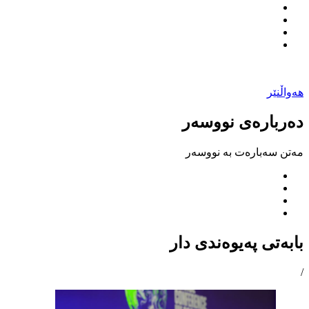
هەواڵنێر
دەربارەی نووسەر
مەتن سەبارەت بە نووسەر
بابەتی پەیوەندی دار
/