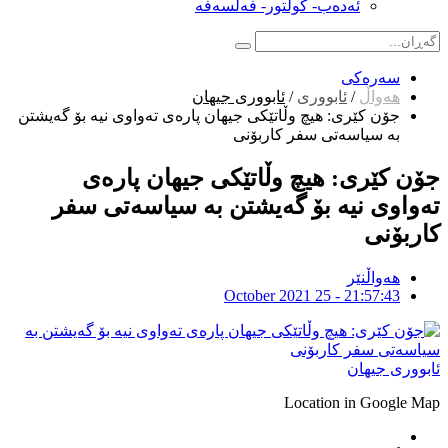
ئەدەب- کولتور- فەلسەفە
سەرەکی
هەواڵ
/
ئابووری
/
ئابووری جیهان
جۆن کێری: هیچ وڵاتێکی جیهان پارەی تەواوی نیە بۆ گەیشتن
بە سیاسەتی سفر کاربۆنی
جۆن کێری: هیچ وڵاتێکی جیهان پارەی
تەواوی نیە بۆ گەیشتن بە سیاسەتی سفر
کاربۆنی
هەواڵنێر
October 2021 25 - 21:57:43
ئابووری جیهان
Location in Google Map