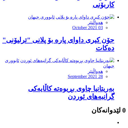
کاربۆنی
ئابووری جیهان
هەواڵنێر
October 2021 03
جۆن کیری داوای پارە بۆ پلانی "ترلیۆنی"
دەکات
ئابووری
جیهان
هەواڵنێر
September 2021 28
بەریتانیا چاوی بڕیوەتە کاڵایەکی
گرانبەهای ئوردن
0 لێدوانەکان