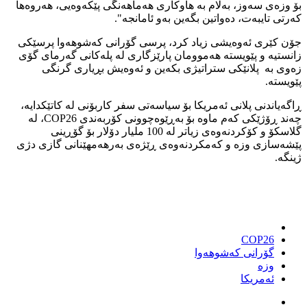
بۆ وزەی سەوز، بەلام بە هاوکاری هەماهەنگی پێکەوەیی، هەروەها
کەرتی تایبەت، دەواتین بگەین بەو ئامانجە".
جۆن کێری ئەوەیشی زیاد کرد، پرسی گۆرانی کەشوهەوا پرسێکی
زانستیە و پێویستە هەموومان پارێزگاری لە پلەکانی گەرمای گۆی
زەوی بە پلانێکی ستراتیژی بکەین و ئەوەیش بڕیاری گرنگی
پێویستە.
ڕاگەیاندنی پلانی ئەمریکا بۆ سیاسەتی سفر کاربۆنی لە کاتێکدایە،
چەند ڕۆژێکی کەم ماوە بۆ بەڕێوەچوونی کۆربەندی COP26، لە
گلاسکۆ و کۆکردنەوەی زیاتر لە 100 ملیار دۆلار بۆ گۆڕینی
پێشەسازی وزە و کەمکردنەوەی ڕێژەی بەرهەمهێنانی گازی دژی
ژینگە.
COP26
گۆرانی کەشوهەوا
وزە
ئەمریکا