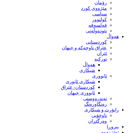
رۆمان
مێژووى کورد
سیاسى
کولتوور
فەلسەفە
نێودەوڵەتی
هەواڵ
کوردستانی
عێراق ناوچەکە و جیهان
ئێران
تورکیە
هەواڵ
شیکاری
ئابووری
شیکاری ئابوری
کوردستان- عێراق
ئابووری جیهان
تەندرووستی
رەنگاورەنگ
راپۆرت و شیکاری
ناوخۆیی
وەرگێڕان
بیروڕا
توێژینەوە