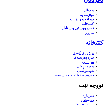
ئافرەتان
هەواڵ
توێژینەوە
دیمانە و راپۆرت
کتێبخانە
تەندرووستی و ستایل
بیروڕا
کتێبخانە
مێژووى کورد
بیرەوەریییەکان
سیاسى
هەرێمایەتی
نێودەوڵەتی
ئەدەب- کولتور- فەلسەفە
نووچە نێت
دەربارە
پەیوەندی
ماڵپەری پێشو