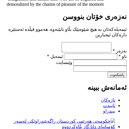
demoralized by the charms of pleasure of the moment
نەزەری خۆتان بنووسن
ئیمەیلەکەتان بە هیچ شێوەیێک بڵاو نابێتەوە. هەموو فیڵدە ئەستێرە
دارەکان ئیجبارین
نەزەر *
ناو *
ئیمەیل *
وێبسایت
پاشکەوت
ئەمانەش ببینە
تازەکان
تایبەت
بیندراو