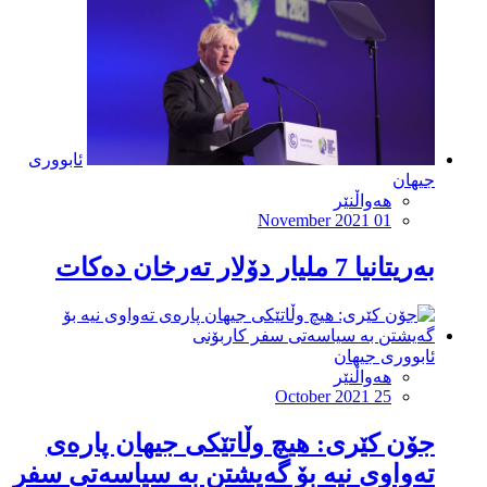
ئابووری
جیهان
هەواڵنێر
November 2021 01
بەریتانیا 7 ملیار دۆلار تەرخان دەکات
ئابووری جیهان
هەواڵنێر
October 2021 25
جۆن کێری: هیچ وڵاتێکی جیهان پارەی
تەواوی نیە بۆ گەیشتن بە سیاسەتی سفر