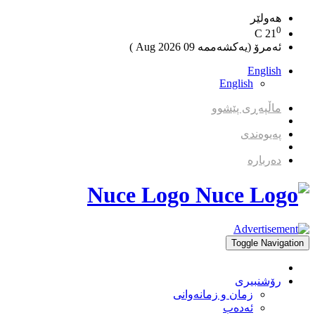
هەولێر
0
C
21
ئەمرۆ (یەکشەممە 09 2026 Aug )
English
English
ماڵپەڕی پێشوو
پەیوەندی
دەربارە
Nuce Logo
Toggle Navigation
رۆشنبیری
زمان و زمانه‌وانی
ئەدەب