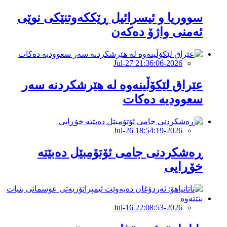
سووریا و ئیسرائیل ڕێککەوتنێکی نوێی
ئەمنی واژۆ دەکەن
2026-Jul-27 21:36:06
عێراق لێکۆڵینەوە لە هێرشکردنە سەر
سعوودیە دەکات
2026-Jul-26 18:54:19
ڕەشکردنی جامی ئۆتۆمبێل دەبێتە
خۆڕایی
2026-Jul-16 22:08:53