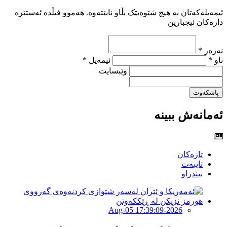
ئیمەیلەکەتان بە هیچ شێوەیێک بڵاو نابێتەوە. هەموو فیڵدە ئەستێرە
دارەکان ئیجبارین
نەزەر *
ناو *
ئیمەیل *
وێبسایت
پاشکەوت
ئەمانەش ببینە
تازەکان
تایبەت
بیندراو
2026-Aug-05 17:39:09