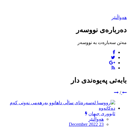
هەواڵنێر
دەربارەی نووسەر
مەتن سەبارەت بە نووسەر
بابەتی پەیوەندی دار
/
ئابووری جیهان
هەواڵنێر
December 2022 23