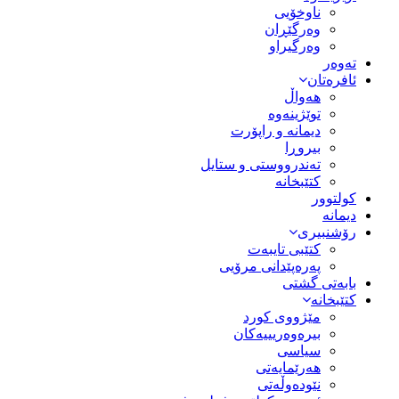
ناوخۆیی
وەرگێڕان
وەرگیراو
تەوەر
ئافرەتان
هەواڵ
توێژینەوە
دیمانە و راپۆرت
بیروڕا
تەندرووستی و ستایل
کتێبخانە
کولتوور
دیمانە
رۆشنبیری
کتێبی تایبەت
پەرەپێدانی مرۆیی
بابەتی گشتی
کتێبخانە
مێژووى کورد
بیرەوەریییەکان
سیاسى
هەرێمایەتی
نێودەوڵەتی