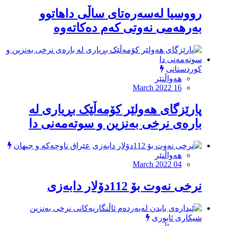
رووسیا لەسەرەتای ساڵی داهاتوو
بەرهەمی نەوتی كەم دەكاتەوە
کوردستانی
هەواڵنێر
March 2022 16
پارێزگای هەولێر کۆمەڵێک بڕیاری لە
بارەی نرخی بەنزین و سوتەمەنی دا
عێراق ناوچەکە و جیهان
هەواڵنێر
March 2022 04
نرخی نەوت بۆ 112دۆلار دابەزی
شیکاری ئابوری