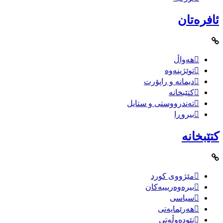
ئافرەتان
هەواڵ
توێژینەوە
دیمانە و راپۆرت
کتێبخانە
تەندرووستی و ستایل
بیروڕا
کتێبخانە
مێژووى کورد
بیرەوەریییەکان
سیاسى
هەرێمایەتی
نێودەوڵەتی