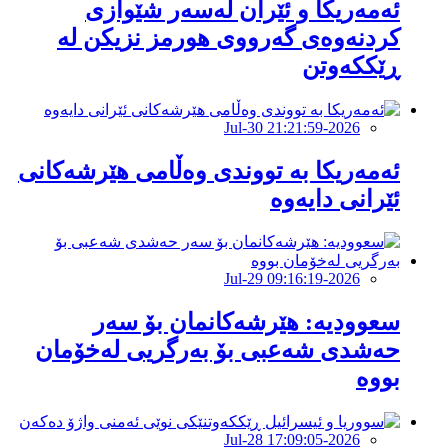
ئەمەریكا و ئێران لەسەر شێوازی
كردنەوەی گەرووی هورمز نزیكن لە
ڕێككەوتن
2026-Jul-30 21:21:59
ئەمەریکا بە تووندی وەڵامی هێرشەکانی
ئێرانی دایەوە
2026-Jul-29 09:16:19
‏سعوودیە: هێرشەكانمان بۆ سەر
حەشدی شەعبی بۆ بەرگریی لەخۆمان
بووە
2026-Jul-28 17:09:05