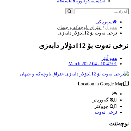
ئەدەب- کولتور- فەلسەفە
سەرەکی
هەواڵ
/
عێراق ناوچەکە و جیهان
نرخی نەوت بۆ 112دۆلار دابەزی
نرخی نەوت بۆ 112دۆلار دابەزی
هەواڵنێر
March 2022 04 - 10:47:01
عێراق ناوچەکە و جیهان
Location in Google Map
گەورەتر
چووکتر
نرخی نەوت
نوچەنێت