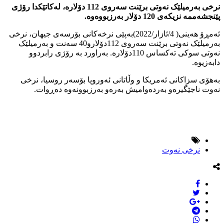
نرخی بەرمیلێک نەوتی برێنت سەروی 112 دۆلارە، لەکاتێکدا رۆژی
پێنجشەممە نزیکەی 120 دۆلار بەرزبووەوە.
ئەمڕۆ هەینی( 4/ئازار/2022)بەپێی نرخەکانی بۆرسەی جیهان، نرخی
بەرمیلێک نەوتی برێنت سەروی 112دۆلارو40 سەنت و بەرمیلێک
نەوتی سوکی تەکساس 110دۆلارە. بەراورد بە رۆژی رابردوو
دابەزیوە.
بەهۆی سزاکانی ئەمریکا و وڵاتانی ئەوروپا بۆسەر روسیا، نرخی
نەوت ناجێگیرەو بەردەوامیش بەرەو بەرزبوونەوە دەڕوات.
نرخی نەوت