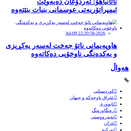
ناتانیاهۆ: ئەردۆغان دەیەوێت
ئیمپراتۆریەتی عوسمانی بنیات بنێتەوە
2026-Jul-09 22:20:58
هاوپەیمانى ناتۆ جەخت لەسەر یەکڕیزی
و یەکدەنگى ناوخۆیى دەکاتەوە
هەواڵ
کوردستانی
عێراق ناوچەکە و جیهان
ئابووری
رەنگاورەنگ
تەندرووستی
ئێران
تورکیە