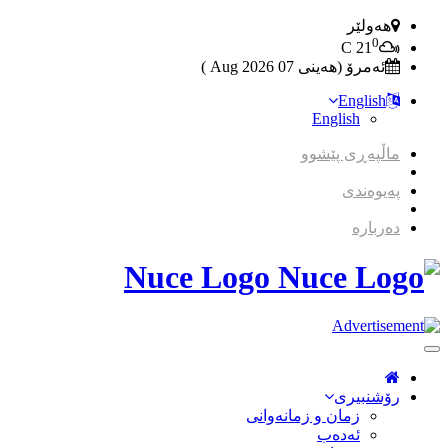
هەولێر
0
C
21
ئەمرۆ (هەینی 07 2026 Aug )
English
English
ماڵپەڕی پێشوو
پەیوەندی
دەربارە
Nuce Logo
Toggle
Navigation
رۆشنبیری
زمان و زمانه‌وانی
ئەدەب