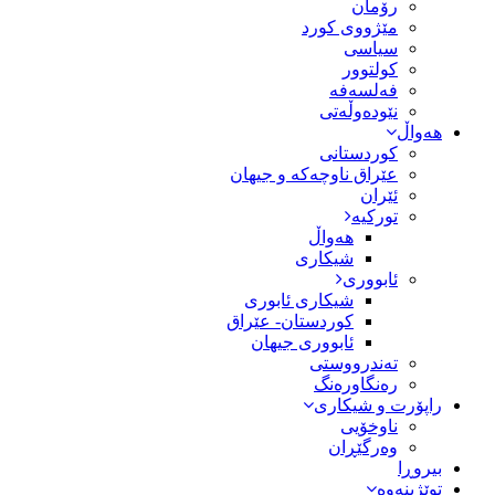
رۆمان
مێژووى کورد
سیاسى
کولتوور
فەلسەفە
نێودەوڵەتی
هەواڵ
کوردستانی
عێراق ناوچەکە و جیهان
ئێران
تورکیە
هەواڵ
شیکاری
ئابووری
شیکاری ئابوری
کوردستان- عێراق
ئابووری جیهان
تەندرووستی
رەنگاورەنگ
راپۆرت و شیکاری
ناوخۆیی
وەرگێڕان
بیروڕا
توێژینەوە