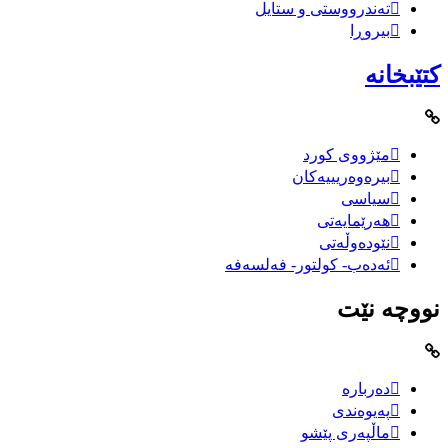
تەندرووستی و ستایل
بیروڕا
کتێبخانە
مێژووى کورد
بیرەوەریییەکان
سیاسى
هەرێمایەتی
نێودەوڵەتی
ئەدەب- کولتور- فەلسەفە
نووچە نێت
دەربارە
پەیوەندی
ماڵپەری پێشو