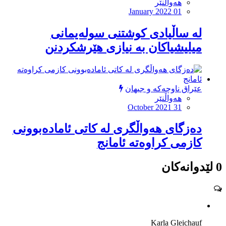
هەواڵنێر
January 2022 01
له‌ ساڵیادى كوشتنى سوله‌یمانى
میلیشیاكان به‌ نیازى هێرشكردنن
عێراق ناوچەکە و جیهان
هەواڵنێر
October 2021 31
ده‌زگاى هه‌واڵگرى له‌ كاتى ئاماده‌بوونى
كازمى كراوه‌ته‌ ئامانج
0 لێدوانەکان
Karla Gleichauf