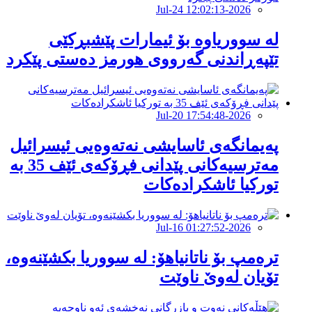
2026-Jul-24 12:02:13
لە سووریاوە بۆ ئیمارات پێشبڕکێى
تێپەڕاندنى گەرووى هورمز دەستى پێکرد
2026-Jul-20 17:54:48
پەیمانگەی ئاسایشی نەتەوەیی ئیسرائیل
مەترسیەكانی پێدانی فڕۆكەی ئێف 35 بە
توركیا ئاشكرادەكات
2026-Jul-16 01:27:52
ترەمپ بۆ ناتانیاهۆ: لە سووریا بکشێنەوە،
تۆیان لەوێ ناوێت