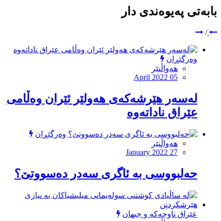
بابەتی پەیوەندی دار
/
وەرگێڕان
هەواڵنێر
April 2022 05
له‌سه‌ر هێرشه‌كه‌ى هه‌ولێر ئێران وه‌ڵامى
عێراق ناداته‌وه‌
وەرگێڕان
هەواڵنێر
January 2022 27
حه‌لبووسى به‌ ئاگرى سه‌در ده‌سووتێ؟
عێراق ناوچەکە و جیهان