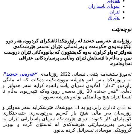
هه‌ولێر
سوپاى پاسداران
ئێران
عێراق
نوچه‌نێت
رۆژنامه‌ى عه‌ره‌بى جه‌دید له‌ راپۆرتێكدا ئاشكراى كردووه‌، هه‌ر دوو
لێكۆڵینه‌وه‌ى حكومه‌ت و په‌رله‌مانى عێراق له‌سه‌ر هێرشه‌كه‌ى
هه‌ولێر ته‌واو كراون، به‌وه‌ گه‌یشتوون كه‌ بیانووه‌كانى ئێران دروست
نیین و به‌ڵام تا ئێستایش ئێران وه‌ڵامى پرسیاره‌كانى عێراقى
نه‌داوه‌ته‌وه‌.
ئه‌مڕۆ سێشه‌مه‌ پێنجى نیسانى 2022 رۆژنامه‌ى
“عه‌ره‌بى جه‌دید”
،
له‌ راپۆرتێكدا باس له‌و هێرشه‌ مووشه‌كییه‌ ده‌كات كه‌ له‌ مانگى
رابردوو "ئادار" له‌لایه‌ن سوپاى پاسدارانه‌وه‌ كرایه‌ سه‌ر هه‌ولێر و
ده‌ڵێ، “هه‌ر چه‌نده‌ 20 رۆژ به‌سه‌ر رووداوه‌كه‌ تێپه‌ڕیوه‌، به‌ڵام تا
ئێستا ئێران هیچ وه‌ڵامێكى بۆ ئه‌و هێرشه‌ نه‌بووه‌”.
له‌ 13ى ئادارى رابردوو به‌ 11 مووشه‌ك هێرشكرایه‌ سه‌ر هه‌ولێر و
زۆربه‌یان به‌ر ماڵى شێخ باز كه‌ریم به‌ڕێوه‌به‌رى جێبه‌جێكارى
كۆمپانیاى كار كه‌وت. دواى هێرشه‌كه‌ سوپاى پاسدارانى ئێران به‌
فه‌رمى به‌رپرسیارێتى هێرشه‌كه‌ى له‌ ئه‌ستۆى گرت و بوونى
گرووپێكى موسادى ئیسرائیل كرده‌ بیانوو.