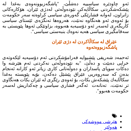
ئه‌و چاودێره‌ سیاسییه‌ ده‌شڵێ، "پاشگه‌زبوونه‌وه‌ى به‌غدا له‌
پێشكه‌شكردنى سكاڵایه‌كى نێوده‌وڵه‌تى له‌دژى ئێران، هۆكاره‌كانى
زانراون، له‌وانه‌ فشارێكى گه‌وره‌ى سیاسى كراوه‌ته‌ سه‌ر حكومه‌ت
بۆ ئه‌وه‌ى ئه‌و هه‌نگاوه‌ نه‌نێت، هه‌روه‌ها ته‌نگژه‌ى ئێستاى سیاسى
كاریگه‌رى له‌سه‌ر ئه‌و دۆسیه‌یه‌ هه‌بووه‌، بزاوتێكى ئه‌وها پێویستى به‌
سه‌قامگیرى سیاسى هه‌یه‌ نه‌وه‌ك بنبه‌ستى سیاسى".
عێراق له‌ سكاڵاكردن له‌ دژى ئێران
پاشگه‌زبووه‌ته‌وه‌
ئه‌حمه‌د شه‌ریفى پێشیوایه‌ فه‌رامۆشكردنى ئه‌م دۆسیه‌یه‌ لێكه‌وته‌ى
خراپى ده‌بێت و ده‌ڵێ، "به‌ نێوده‌وڵه‌تى نه‌كردنى ئه‌م هێرشه‌ وا
ده‌كات سوپاى پاسداران و ده‌وڵه‌تانى كارى زیاتر ئه‌و كارانه‌ ئه‌نجام
بده‌ن كه‌ سه‌روه‌ریى عێراق پێشێل ده‌كەن، بۆیه‌ پێویسته‌ به‌غدا
سكاڵایه‌ك پێشكه‌ش بكات، بۆ ئه‌وه‌ى رێگرى له‌ ئێران بكات هه‌نگاوى
تر نه‌نێت، ته‌نانه‌ت ئه‌گه‌ر فشارى سیاسى و چه‌كداریش له‌سه‌ر
حكومه‌ت هه‌بوو".
هێرشى مووشه‌كى
هه‌ولێر