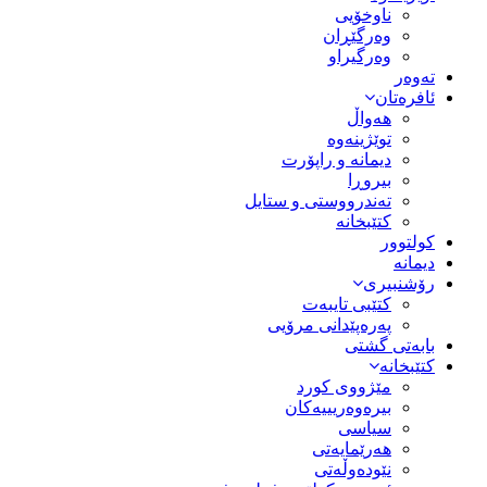
ناوخۆیی
وەرگێڕان
وەرگیراو
تەوەر
ئافرەتان
هەواڵ
توێژینەوە
دیمانە و راپۆرت
بیروڕا
تەندرووستی و ستایل
کتێبخانە
کولتوور
دیمانە
رۆشنبیری
کتێبی تایبەت
پەرەپێدانی مرۆیی
بابەتی گشتی
کتێبخانە
مێژووى کورد
بیرەوەریییەکان
سیاسى
هەرێمایەتی
نێودەوڵەتی