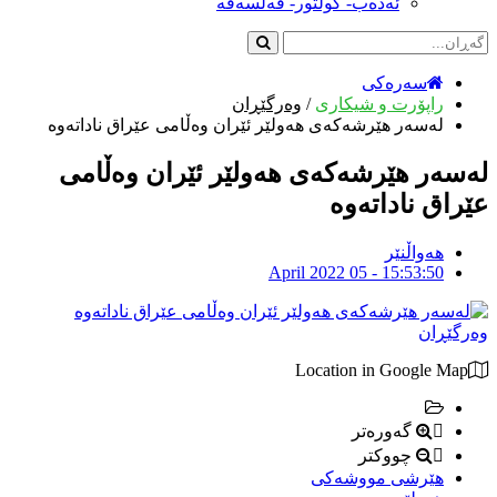
ئەدەب- کولتور- فەلسەفە
سەرەکی
راپۆرت و شیکاری
/
وەرگێڕان
له‌سه‌ر هێرشه‌كه‌ى هه‌ولێر ئێران وه‌ڵامى عێراق ناداته‌وه‌
له‌سه‌ر هێرشه‌كه‌ى هه‌ولێر ئێران وه‌ڵامى
عێراق ناداته‌وه‌
هەواڵنێر
April 2022 05 - 15:53:50
وەرگێڕان
Location in Google Map
گەورەتر
چووکتر
هێرشى مووشه‌كى