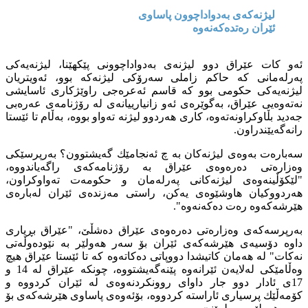
لیژنه‌كه‌ى به‌دواداچوون پاساوى
ئێران ره‌تده‌كه‌نه‌وه‌
ئه‌و كات عێراق دوو لیژنه‌ى به‌دواداچوونى پێكهێنا، لیژنه‌یه‌كى
په‌رله‌مانى كه‌ حاكم زاملى سه‌رۆكى لیژنه‌كه‌ بوو، ئه‌ویتریان
لیژنه‌یه‌كى حكومى بوو كه‌ قاسم ئه‌عره‌جى راوێژكارى ئاسایشى
نه‌ته‌وه‌یى عێراق، به‌گوێره‌ى ئه‌و زانیارییانه‌ى له‌ رۆژنامه‌ى عه‌ره‌بى
جه‌دید بڵاوكراونه‌ته‌وه‌، كارى هه‌ردوو لیژنه‌ ته‌واو بووه‌، به‌ڵام تا ئێستا
رانه‌گه‌یێندراون.
سه‌باره‌ت به‌وه‌ى لیژنه‌كان به‌ چ ئه‌نجامێك گه‌یشتوون؟ به‌رپرسێكى
وه‌زاره‌تى ده‌ره‌وه‌ى عێراق به‌ رۆژنامه‌كه‌ى راگه‌یاندووه‌،
"لێكۆڵینه‌وه‌ى لیژنه‌كانى په‌رله‌مان و حكومه‌ت ته‌واوكراون،
هه‌ردووكیان هاوشێوه‌ى یه‌كن، راستى مه‌زنده‌ى ئێران له‌باره‌ى
هێرشه‌كه‌وه‌ ره‌ت ده‌كه‌نه‌وه‌".
به‌رپرسه‌كه‌ى وه‌زاره‌تى ده‌ره‌وه‌ى عێراق ده‌شڵێ، "عێراق بڕیارى
داوه‌ دۆسیه‌ى هێرشه‌كه‌ى ئێران بۆ سه‌ر هه‌ولێر به‌ نێوده‌وڵەتى
نه‌كات" له‌ هه‌مان كاتیشدا دووپاتى ده‌كاته‌وه‌ كه‌ تا ئێستا عێراق هیچ
وه‌ڵامێكى له‌لایه‌ن ئێرانه‌وه‌ پێنه‌گه‌یشتووه‌، چونكه‌ عێراق له‌ 14 و
17ى ئادار دوو جار داواى روونكردنه‌وه‌ى له‌ ئێران كردووه‌ و
كۆمه‌ڵێك پرسیارى ئاراسته‌ كردووه‌، بۆئه‌وه‌ى پاساوى هێرشه‌كه‌ى بۆ