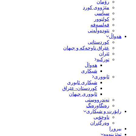
رۆمان
مێژووى کورد
سیاسى
کولتوور
فەلسەفە
نێودەوڵەتی
هەواڵ
کوردستانی
عێراق ناوچەکە و جیهان
ئێران
تورکیە
هەواڵ
شیکاری
ئابووری
شیکاری ئابوری
کوردستان- عێراق
ئابووری جیهان
تەندرووستی
رەنگاورەنگ
راپۆرت و شیکاری
ناوخۆیی
وەرگێڕان
بیروڕا
توێژینەوە