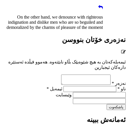
On the other hand, we denounce with righteous
indignation and dislike men who are so beguiled and
demoralized by the charms of pleasure of the moment
نەزەری خۆتان بنووسن
ئیمەیلەکەتان بە هیچ شێوەیێک بڵاو نابێتەوە. هەموو فیڵدە ئەستێرە
دارەکان ئیجبارین
نەزەر *
ناو *
ئیمەیل *
وێبسایت
پاشکەوت
ئەمانەش ببینە