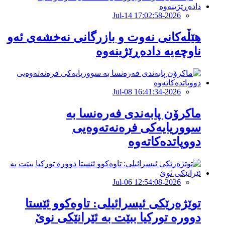
2026-Jul-14 17:02:58
هێڵەکانى نەوت و بازرگانى نەخشەى ئەو
ناوچەیە دادەڕێژینەوە
2026-Jul-08 16:41:34
ماکرۆن پابەندی فەرەنسا بە
سووریایەکی فرەنەتەوەیی
دووپاتدەکاتەوە
2026-Jul-06 12:54:08
توێژەرێكی ئیسرائیلی: تاوەكوو ئێستا
دوورە توركیا ببێت بە ئێرانێكی نوێ