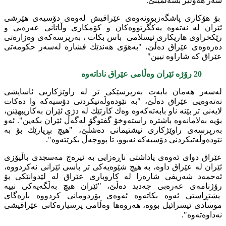
سه‌ر هه‌ولێر بسه‌لمێنێ.
بۆ هۆكارى پاشگه‌زبوونه‌وه‌ى عێراقیش له‌وه‌ى دۆسیه‌ى هێرشى
ئێران له‌ نه‌ته‌وه‌ یه‌كگرتووه‌كان و كۆمكارى وڵاتانى عه‌ره‌بى و
رێكخراوى هاریكارى ئیسلامى باس بکات ، به‌رپرسه‌كه‌ى وه‌زاره‌تى
ده‌ره‌وه‌ى عێراق ده‌ڵێ، "به‌هۆى هه‌ندێك فشاره‌ له‌سه‌ر حكومه‌تى
عێراق كه‌ شاراوه‌ نیین"
20 رۆژه‌ ئێران وه‌ڵامى عێراق ناداته‌وه‌
له‌سه‌ر هه‌مان بابه‌ت به‌رپرسێكى تر له‌ راوێژكاریى ئاسایشى
نه‌ته‌وه‌یى عێراق ده‌ڵێ، "به‌ نێوده‌وڵه‌تیكردنى دۆسیه‌كه‌ وا ده‌كات
لایه‌نى تر بێنه‌ ناو بابه‌ته‌كه‌وه‌ وه‌ك كارتێك له‌ دژى ئێران به‌كاریبهێنن،
بۆیه‌ به‌لامانه‌وه‌ باشتره‌ راسته‌وخۆ گفتوگۆ له‌گه‌ڵ ئێران بكه‌ین". ئه‌و
به‌رپرسه‌ى راوێژكارى نیشتیمانى ده‌شڵێ، "هیچ بڕیارێك بۆ به‌
نێوده‌وڵه‌تیكردنى دۆسیه‌كه‌ نه‌بوو، تا پووچه‌ڵ بكرێته‌وه‌".
عێراق دواى ئه‌وه‌ى یاداشتى ناڕه‌زایى به‌ ئیره‌ج مه‌سجدى باڵیۆزى
ئێران له‌ عێراق داوه‌، به‌ هیچ شێوه‌یه‌كى تر باسى ئێرانى نه‌كردووه‌،
ئه‌حمه‌د شه‌ریفى شاره‌زا له‌ كاروبارى عێراق له‌ لێدوانێكى بۆ
رۆژنامه‌ى عه‌ره‌بى جه‌دید ده‌ڵێ، "ئێران هیچ به‌ڵگه‌یه‌كى نییه‌
پشتڕاستى ئه‌وه‌ بكاته‌وه‌ ئه‌وه‌ى بۆردومانى كردووه‌ باره‌گاى
موسادى ئیسرائیل بووه‌، هه‌روه‌ها وه‌ڵامى پرسیاره‌كانى عێراقیشى
نه‌داوه‌ته‌وه‌".