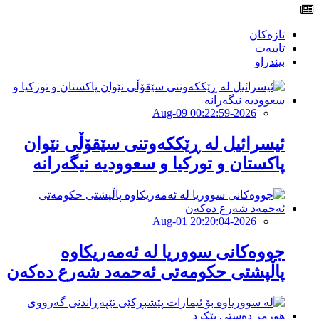
تازەکان
تایبەت
بیندراو
2026-Aug-09 00:22:59
ئیسرائیل لە ڕێككەوتنی سێقۆڵی نێوان
پاكستان و توركیا و سعوودیە نیگەرانە
2026-Aug-01 20:20:04
جووەكانی سووریا لە ئەمەریكاوە
پاڵپشتی حكومەتی ئەحمەد شەرع دەكەن