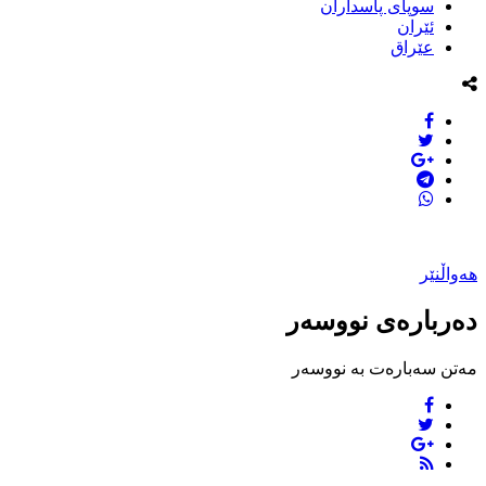
سوپاى پاسداران
ئێران
عێراق
هەواڵنێر
دەربارەی نووسەر
مەتن سەبارەت بە نووسەر