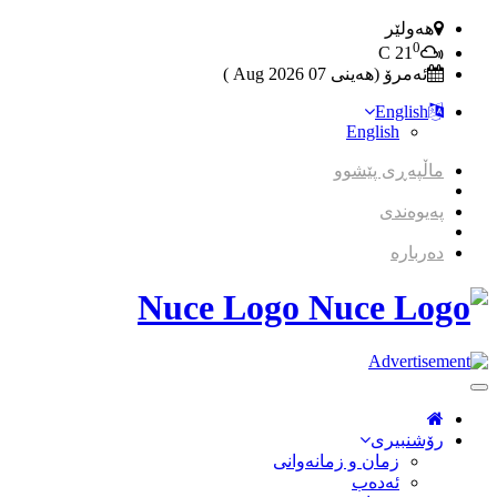
هەولێر
0
C
21
ئەمرۆ (هەینی 07 2026 Aug )
English
English
ماڵپەڕی پێشوو
پەیوەندی
دەربارە
Nuce Logo
Toggle
Navigation
رۆشنبیری
زمان و زمانه‌وانی
ئەدەب