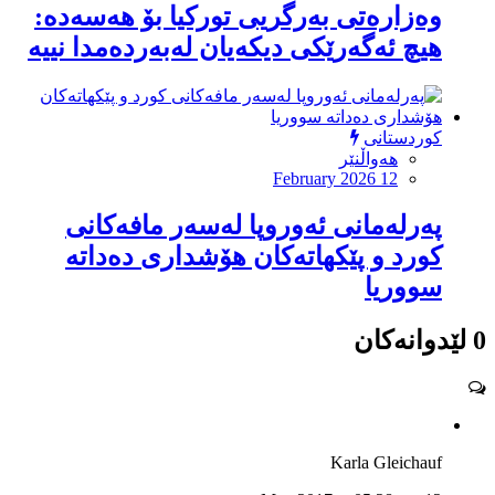
وەزارەتی بەرگریی تورکیا بۆ هەسەدە:
هیچ ئەگەرێکی دیکەیان لەبەردەمدا نییە
کوردستانی
هەواڵنێر
February 2026 12
پەرلەمانى ئەوروپا لەسەر مافەکانى
کورد و پێکهاتەکان هۆشدارى دەداتە
سووریا
0 لێدوانەکان
Karla Gleichauf