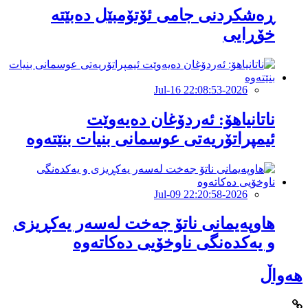
ڕەشکردنی جامی ئۆتۆمبێل دەبێتە
خۆڕایی
2026-Jul-16 22:08:53
ناتانیاهۆ: ئەردۆغان دەیەوێت
ئیمپراتۆریەتی عوسمانی بنیات بنێتەوە
2026-Jul-09 22:20:58
هاوپەیمانى ناتۆ جەخت لەسەر یەکڕیزی
و یەکدەنگى ناوخۆیى دەکاتەوە
هەواڵ