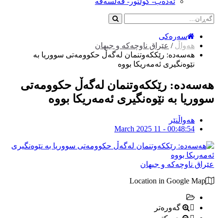
ئەدەب- کولتور- فەلسەفە
سەرەکی
هەواڵ
/
عێراق ناوچەکە و جیهان
هەسەدە: رێککەوتنمان لەگەڵ حکوومەتى سووریا بە
نێوەنگیرى ئەمەریکا بووە
هەسەدە: رێککەوتنمان لەگەڵ حکوومەتى
سووریا بە نێوەنگیرى ئەمەریکا بووە
هەواڵنێر
March 2025 11 - 00:48:54
عێراق ناوچەکە و جیهان
Location in Google Map
گەورەتر