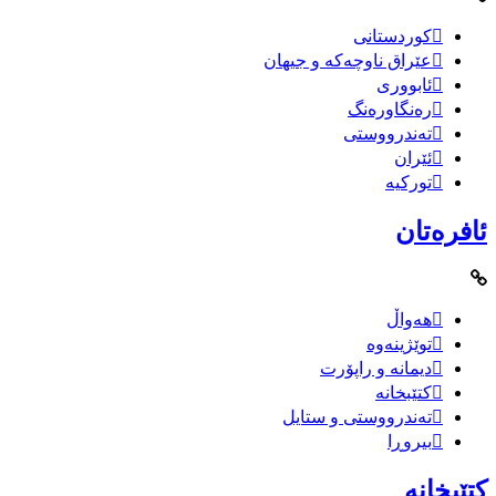
کوردستانی
عێراق ناوچەکە و جیهان
ئابووری
رەنگاورەنگ
تەندرووستی
ئێران
تورکیە
ئافرەتان
هەواڵ
توێژینەوە
دیمانە و راپۆرت
کتێبخانە
تەندرووستی و ستایل
بیروڕا
کتێبخانە