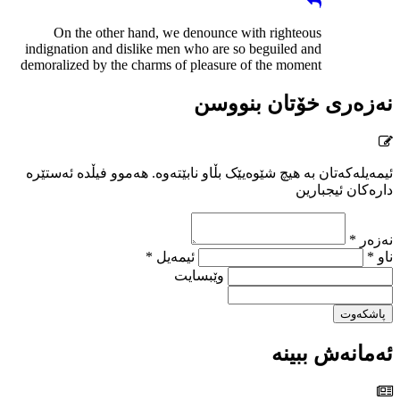
On the other hand, we denounce with righteous
indignation and dislike men who are so beguiled and
demoralized by the charms of pleasure of the moment
نەزەری خۆتان بنووسن
ئیمەیلەکەتان بە هیچ شێوەیێک بڵاو نابێتەوە. هەموو فیڵدە ئەستێرە
دارەکان ئیجبارین
نەزەر *
ناو *
ئیمەیل *
وێبسایت
پاشکەوت
ئەمانەش ببینە