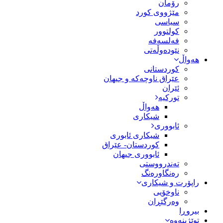
رۆمان
مێژووى کورد
سیاسى
کولتوور
فەلسەفە
نێودەوڵەتی
هەواڵ
کوردستانی
عێراق ناوچەکە و جیهان
ئێران
تورکیە
هەواڵ
شیکاری
ئابووری
شیکاری ئابوری
کوردستان- عێراق
ئابووری جیهان
تەندرووستی
رەنگاورەنگ
راپۆرت و شیکاری
ناوخۆیی
وەرگێڕان
بیروڕا
توێژینەوە