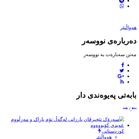
هەواڵنێر
دەربارەی نووسەر
مەتن سەبارەت بە نووسەر
بابەتی پەیوەندی دار
/
کوردستانی
هەواڵنێر