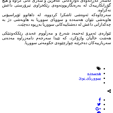
لەسەر گەڕانەوەى ئاوارەکانى عەفرین و سەرێ کانى کراوە و هیچ
گۆڕانکارییەک لە بەرەنگاربوونەوەى رێکخراوى تیرۆرستى داعش
نەکراوە.
سەرچاوەکە ئەوەشى ئاشکرا کردووە، لە داهاتوو ئۆپراسیۆنى
هاوبەشى نێوان هەسەدە و سووپاى سووریا بە هاوبەشى دژ بە
چەکدارانى داعش لە دەشتاییەکانى سووریا بەڕیوە دەچێت.
ئێوارەى ئەمڕۆ ئەحمەد شەرع و مەزڵووم عەبدى رێککەوتنێکى
هەشت خاڵیان واژۆکرد، کە تێیدا سەرجەم دامەزراوە مەدەنی
سەربازییەکان دەخرێنە چوارچێوەى حکومەتى سووریا.
هەسەدە
سووریاى نوێ