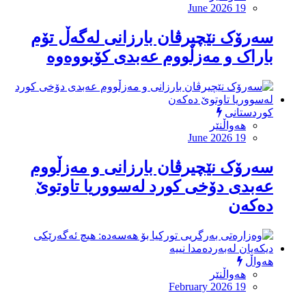
June 2026 19
سەرۆک نێچیرڤان بارزانی له‌گه‌ڵ تۆم
باراک و مەزڵووم عەبدی کۆبووه‌وه‌
کوردستانی
هەواڵنێر
June 2026 19
سەرۆک نێچیرڤان بارزانی و مەزڵووم
عەبدی دۆخی کورد له‌سووریا تاوتوێ
ده‌که‌ن
هەواڵ
هەواڵنێر
February 2026 19