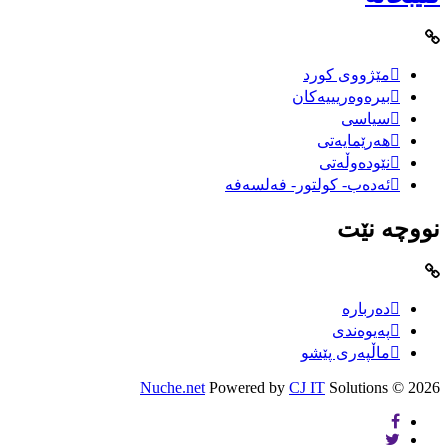
مێژووى کورد
بیرەوەریییەکان
سیاسى
هەرێمایەتی
نێودەوڵەتی
ئەدەب- کولتور- فەلسەفە
نووچە نێت
دەربارە
پەیوەندی
ماڵپەری پێشو
Nuche.net
Powered by
CJ IT
Solutions
2026 ©