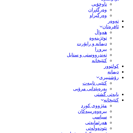
ناوخۆیی
وەرگێڕان
وەرگیراو
تەوەر
ئافرەتان
هەواڵ
توێژینەوە
دیمانە و راپۆرت
بیروڕا
تەندرووستی و ستایل
کتێبخانە
کولتوور
دیمانە
رۆشنبیری
کتێبی تایبەت
پەرەپێدانی مرۆیی
بابەتی گشتی
کتێبخانە
مێژووى کورد
بیرەوەریییەکان
سیاسى
هەرێمایەتی
نێودەوڵەتی