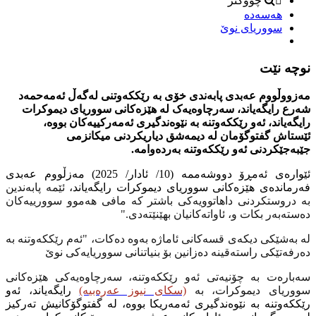
چووکتر
هەسەدە
سووریاى نوێ
نوچە نێت
مەزووڵووم عەبدى پابەندى خۆى بە رێککەوتنى لەگەڵ ئەمەحمەد
شەرع رایگەیاند، سەرچاوەیەک لە هێزەکانى سووریاى دیموکرات
رایگەیاند، ئەو رێککەوتنە بە نێوەندگیرى ئەمەرکییەکان بووە،
ئێستاش گفتوگۆمان لە دیمەشق دیاریکردنى میکانزمى
جێبەجێکردنى ئەو رێککەوتنە بەردەوامە.
ئێوارەى ئەمڕۆ دووشەممە (10/ ئادار/ 2025) مەزڵووم عەبدى
فەرماندەى هێزەکانى سووریاى دیموکرات رایگەیاند،
ئێمە پابەندین
بە دروستکردنی داهاتوویەکی باشتر کە مافی هەموو سوورییەکان
دەستەبەر بکات و، ئاواتەکانیان بهێنێتەدی."
لە بەشێکى دیکەى قسەکانى ئاماژە بەوە دەکات، "ئەم رێککەوتنە بە
دەرفەتێکی راستەقینە دەزانین بۆ بنیاتنانی سووریایەکی نوێ
سەبارەت بە چۆنیەتى ئەو رێککەوتنە، سەرچاوەیەکى هێزەکانى
سووریاى دیموکرات، بە
(سکاى نیوز عەرەبیە)
رایگەیاند، ئەو
رێککەوتنە بە نێوەندگیرى ئەمەریکا بووە، لە گفتوگۆکانیش تەرکیز