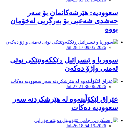
‏سعوودیە: هێرشەكانمان بۆ سەر
حەشدی شەعبی بۆ بەرگریی لەخۆمان
بووە
2026-Jul-28 17:09:05
سووریا و ئیسرائیل ڕێککەوتنێکی نوێی
ئەمنی واژۆ دەکەن
2026-Jul-27 21:36:06
عێراق لێکۆڵینەوە لە هێرشکردنە سەر
سعوودیە دەکات
2026-Jul-26 18:54:19