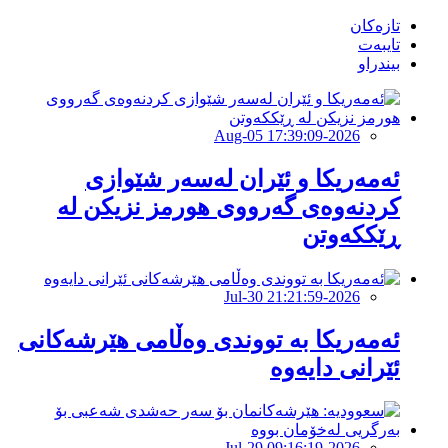
تازەکان
تایبەت
بیندراو
2026-Aug-05 17:39:09
ئەمەریكا و ئێران لەسەر شێوازی
كردنەوەی گەرووی هورمز نزیكن لە
ڕێككەوتن
2026-Jul-30 21:21:59
ئەمەریکا بە تووندی وەڵامی هێرشەکانی
ئێرانی دایەوە
2026-Jul-29 09:16:19