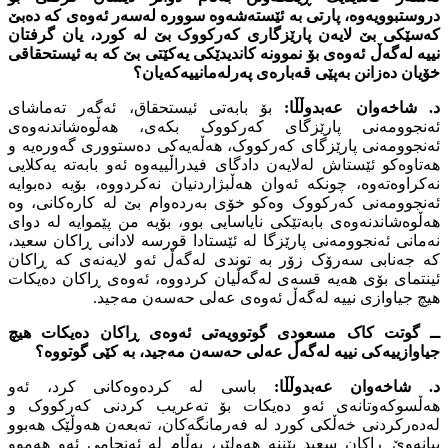
دروستبوویەوە، پارتى بە ئێستەشەوە سوورە لەسەر ئەوەى کە دەبێ
کەسێکى بێ لایەن پارێزگارى کەرکووک بێ لە کورد، یان گرفتان
نییە لەگەڵ ئەوەى بۆ نموونە کاندیدێکى یەکێتى بێ کە بە ئیستحقاقى
خۆیان دەزانن بەپێى قەبارەى پەرلەمانییەکەیان؟
د. شاخەوان عەبدوڵڵا:
بۆ بابەتى ئیستحقاق، ئەگەر تەماشاى
ئەنجوومەنى پارێزگاى کەرکووک بکەی، هەڵوەشاندنەوەى
ئەنجوومەنى پارێزگاى کەرکووک، هەڵەیەکى دەستوورى گەورەیە و
هەتاوەکو ئێستاش لەلایەن دادگاى فیدراڵییەوە ئەو بابەتە یەکلایی
نەکراوەتەوە، چونکە ئەوان هەڵبژاردنیان نەکردووە، بۆیە دەبوایە
ئەنجوومەنى کەرکووک وەکو خۆى بەردەوام بێ لە کارەکانى، وە
هەڵوەشاندنەوەى بابەتێکى نایاسایى بوو، بۆیە من پێموایە لە دواى
نەمانى ئەنجوومەنى پارێزگا لە ئێستادا قورسە لادانى ڕاکان سعید،
کە جەنابى سەرۆک زۆر بە توندى لەگەڵ ئەو لایەنەى کە ڕاکان
ئینتماى بۆى هەیە قسەى لەگەڵیان کردووە، ئەوەى ڕاکان دەیکات
هیچ جیاوازى نییە لەگەڵ ئەوەى عەلى حەسەن مەجید.
ــ گوتت کاک مسعودى گوتوویەتى ئەوەى ڕاکان دەیکات هیچ
جیاوازییەکى نییە لەگەڵ عەلى حەسەن مەجید، بە کێى گوتووە؟
د. شاخەوان عەبدوڵڵا:
باسى لە کردەوەکانى کرد، ئەو
هەڵسوکەوتانەى ئەو دەیکات بۆ تەعریب کردنى کەرکووک و
لەدەرکردنى خەڵکى کورد لە فەرمانگەکان، تەبعەن هەوڵێک هەبوو
بیانەوێ ڕاکان سعید بێننە هەولێر، بەڵام لە ئەنجامى ئەو هەموو