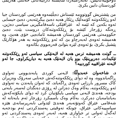
ناوخۆییەکانیش، لەبەرامبەردا شایستە داراییەکانى خەڵکى هەرێمى
کوردستان دابین بکرێ.
من پێشتریش گووتوومە ئێستاش دەیڵێمەوە هەرێمى کوردستان جیا
لەو ڕێککەوتنە کۆمەڵێک ڕێکار هەیە دەبێ بیگرێتەبەر، دەبێ حیسابى
ئەوە بکەین کە ئێمە لە عێراقێکى ناسەقامگیریى سیاسى دەژین،
ڕەنگە زۆرجار کێشە بۆ ڕێککەوتنەکان دروست بێت، دەبێ
حکوومەتى هەرێمى کوردستان هەمیشە ئامادەیى خۆى هەبێ، وە
هەمیشە ئەوەى لەبەرچاو بێ کە ئەو ڕێککەوتنە بە هەر هۆکارێک
پێشیل بکرێ، بۆ ئەوەى لێرە بتوانێ قەرەبووى بکاتەوە
ــ گوتت هەمیشە ترس هەیە لە لایەنێکى سیاسى ئەو ڕێککەوتنە
تێکبدات، دەربڕینێک بوو یان لایەنێک هەیە بە دیاریکراوى، جا ئەو
لایەنە عێراقییە کوردییە؟
د. شاخەوان عەبدوڵڵا:
لایەنى کوردى پابەندبوونى تەواوى
ڕاگەیاندووە، وە لە دواى ڕێککەوتنەکەش جەنابى سەرۆک وەزیران
کاک مسرور بارزانى ئەوەى ڕاگەیاند، کە ئەوان پابەندن بە تەواوى
ئەو ڕێککەوتنە، بەڵام وەک دەزانن لە ڕۆژى دەنگدان لەسەر بابەتى
بودجە، هەندێ لایەنى سیاسى بایکۆتیان کرد لە دواى بایکۆتەکەش
بەیاننامەیان دەرکرد، بەڵام وەک باسمکرد زۆرجار ئەم بابەتانە لە
شەقامى عێراق کەوتۆتەبەر هەندێ لێدوانى نابەرپرسانەى هێزە
سیاسییەکانى عێراق، چونکە تەوقیتى پەسندکردنى ئەم بودجەیە
لەگەڵ ئەوانى تر جیاوازى هەیە، لەبەر ئەوەى پەسندکردنى ئەو
بودجەیە نزیکە لە هەڵبژاردن کە ئەمڕۆ کۆمسیۆن تاکیدى لەسەر