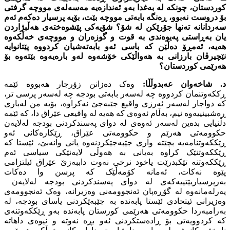
کوردستان، چونکە لە بەغدا بەو ئەندازەیە مەسەلەى مووچە گرفتى
بۆ دروست نەبوو، ڕەنگە بابەتى مووچە بێت، بۆیە پرسیار دەکەم ئەم
سەردانانە تەنها جۆرێکن لە شۆ؟ شۆیەکى پێشوەختەى هەڵبژاردن
یان بەڕاستى پەیوەندى بە قوت و گوزەران و مووچەى خەڵکەوە
هەیە، ئەمڕۆ دەڵێن کە باسى ئەو بابەتەشیان کردووە پێتانوایە
نێچیرڤان بارزانى بە هەواڵێکى خۆشەوە لەو بارەیەوە بێتەوە بۆ
هەرێمى کوردستان؟
د. شاخەوان عەبدوڵڵا:
وەک دەزانن زۆرجار هەبووە ئێمە
ڕککەوتنمان کردووە چە لەسەر بابەتى بودجە چە لەسەر پرسى تر،
کە دواجار لەسەر ئەرزى واقیع جێبەجێ نەکراوە، بۆیە من لەبارى
ڕەشبینییەوە نیم، بەڵام ئەوەى کە هەیە لە واقیعى عێراق دا، کە ئێمە
دڵنیایى بدەین لەسەر ئەوەى لە دواى پەسندکردنى بودجە لەلایەن
حکوومەتى هەرێم و حکوومەتى عێراق، ڕێکارەکانى ئەو
ڕێککەوتنامەیە بچێتە وارى جێبەجێکردنەوە یانى وانەبێ، ئێستا کە
ڕێککەوتنێک کراوە بەیانى بە هەوڵى لایەنێکى سیاسى ئەم
ڕێککەوتنە تێکبدرێت یاخود نرخى نەوت داببەزێ عێراق ئیلتزامى
پێوە نەکات، ئەمانە کۆمەڵێک کە پرسن وا دەکات
بەرپرسیاریێتییەکەى لە دواى پەسندکردنى بودجە لەلایەن
پەرلەمانەوە لە گۆڕەپان ئەنجوومەنى وەزیرانە، وەک ئەنجوومەى
وەزیرانى ئیتحادى ئێستا پابەندە بە جێبەێکردنى یاساى بودجە، لە
بەرامبەردا حکوومەتى هەرێمى کورستان پابەندە بەو ڕێککەوتنەى
کە کردوویەتى بۆ ڕادەستکردنى ئەو بڕە نەوتە و نیوەى داهاتە