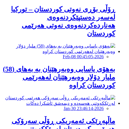
ڕۆڵی بۆڕی نەوتی كوردستان – توركیا
لەسەر دەستپێكردنەوەی
هەناردەكردنەوەی نەوتی هەرێمی
كوردستان
2026-Feb-08 00:45:05
بەهۆی یاسایی وەبەرهێنان بە بەهای (58)
ملیار دۆلار وەبەرهێنان لەهەرێمی
کوردستان كراوە
2026-Jan-30 23:46:14
ماڵپەڕێکی ئەمەریکی ڕۆڵی سەرۆکی
هەرێمی کوردستان لەڕێککەوتنی