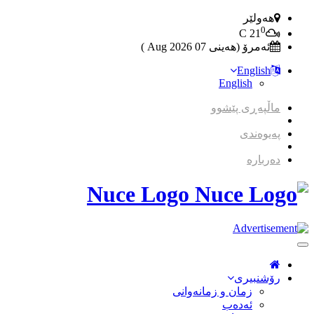
هەولێر
0
C
21
ئەمرۆ (هەینی 07 2026 Aug )
English
English
ماڵپەڕی پێشوو
پەیوەندی
دەربارە
Nuce Logo
Toggle
Navigation
رۆشنبیری
زمان و زمانه‌وانی
ئەدەب