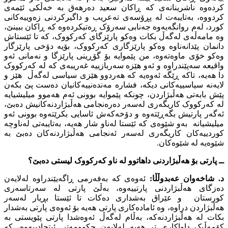
کردەوە ناشرینانەى کە ڕاکان سعید دەرهەق بە خەڵکى ئێمەى
کردووە، بەتایبەت لە پڕۆسەى تەعریب و داگیرکردنى زەوییەکانى
کورد، لەم روانگەیەوە جەنابى سەرۆک ڕەتیکردەوە کە ڕاکان ببینێ،
وە مامەڵەى لەگەڵ بکات وەکو پارێزگاى کەرکووک، کە تا ئێستاش
دانمان پێدانەناوە وەکو پارێزگارى کەرکووک، بۆیە دۆخى پارێزگار
وەکو خۆى ماوەتەوە، من پێموایە بۆ گۆڕینى پارێزگا و نەمانى ئەو
واقیعە سەپێندراوە و ئەو هێزە سەربازییە غەریبەى کە لە کەرکووک
دا هەیە، تاکە ڕێگە ئەوەیە کە هەردوو هێزى سیاسى لەگەڵ هێز و
لایەنە سیاسییەکانى دیکە، فشارە مەندەنییەکانیان دەست پێ بکەن
پێش بابەتى هەڵبژاردن، چونکە پێموایە بوونى ئەم هەموو میلیشیایە
لە کەرکووک کاریگەرى لەسەر دەرەنجامى هەڵبژاردنەکانیش دەبێ،
ئەگەر پارتیش بگەڕێتەوە و دۆخەکەش ئاسایى بکرێتەوە بوونى ئەو
میلیشیانە بەو شێوەى کە ئێستا لەناو شار هەیە، بەتایبەتى لەناوچە
کوردییەکان کاریگەرى لەسەر ئەنجامى هەڵبژاردنەکان دەبێ بە
شێوەیە لە شێوەکان.
ــ پارتى بۆ هەڵبژاردنى داهاتوو لە ناو کەرکووک لیستى دەبێ؟
د. شاخەوان عەبدوڵڵا:
ئەوەى کە بەفەرمى ڕاگەیێندراوە لەلایەن
دەزگاى هەڵبژاردنى پارتییەوە، بەڵێ پارتى لە سەرتاسەرى
کورستان و عێراق بەشدارى دەکات تا ئێستا بڕیار لەسەر
هەڵبژاردن دراوە، وە ئامادەکارى پارتى هەیە بۆ ئەوەى پارتى بەشدار
بکات لە هەڵبژاردنەکە، بەڵام لەگەڵ ئەوەشدا پارتى پێویستى بە
کۆمەڵیک داواکارى تر هەیە لەلایەن حکوومەتى ئیتحادییەوە، کە