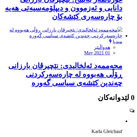
دانایى و ئەزموون و دیپلۆمەسیەتى هەیە
بۆ چارەسەرى کێشەکان
میدیا
هەواڵنێر
May 2021 01
محەممەد ئەلخالیدى: نێچیرڤان بارزانى
ڕۆڵى هەبووە لە چارەسەرکردنى
چەندین کێشەى سیاسى گەورە
0 لێدوانەکان
Karla Gleichauf