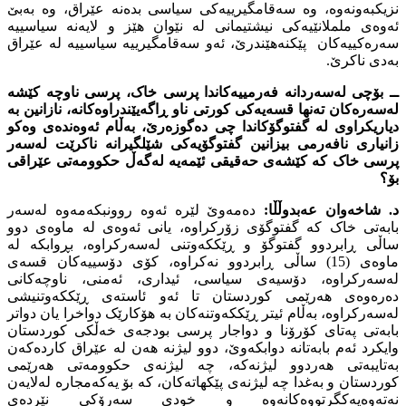
نزیکبەونەوە، وە سەقامگیرییەکى سیاسى بدەنە عێراق، وە بەبێ
ئەوەى ململانێیەکى نیشتیمانى لە نێوان هێز و لایەنە سیاسییە
سەرەکییەکان پێکنەهێندرێ، ئەو سەقامگیرییە سیاسییە لە عێراق
بەدى ناکرێ.
ــ بۆچى لەسەردانە فەرمییەکاندا پرسى خاک، پرسى ناوچە کێشە
لەسەرەکان تەنها قسەیەکى کورتى ناو ڕاگەیێندراوەکانە، نازانین بە
دیاریکراوى لە گفتوگۆکاندا چى دەگوزەرێ، بەڵام ئەوەندەى وەکو
زانیارى نافەرمى بیزانین گفتوگۆیەکى شێلگیرانە ناکرێت لەسەر
پرسى خاک کە کێشەى حەقیقى ئێمەیە لەگەڵ حکوومەتى عێراقى
بۆ؟
د. شاخەوان عەبدوڵڵا:
دەمەوێ لێرە ئەوە روونبکەمەوە لەسەر
بابەتى خاک کە گفتوگۆى زۆرکراوە، یانى ئەوەى لە ماوەى دوو
ساڵى ڕابردوو گفتوگۆ و ڕێککەوتنى لەسەرکراوە، بڕوابکە لە
ماوەى (15) ساڵى ڕابردوو نەکراوە، کۆى دۆسییەکان قسەى
لەسەرکراوە، دۆسیەى سیاسى، ئیدارى، ئەمنى، ناوچەکانى
دەرەوەى هەرێمى کوردستان تا ئەو ئاستەى ڕێککەوتنیشى
لەسەرکراوە، بەڵام ئیتر ڕێککەوتنەکان بە هۆکارێک دواخرا یان دواتر
بابەتى پەتاى کۆرۆنا و دواجار پرسى بودجەى خەڵکى کوردستان
وایکرد ئەم بابەتانە دوابکەوێ، دوو لیژنە هەن لە عێراق کاردەکەن
بەتایبەتى هەردوو لیژنەکە، چە لیژنەى حکوومەتى هەرێمى
کوردستان و بەغدا چە لیژنەى پێکهاتەکان، کە بۆ یەکەمجارە لەلایەن
نەتەوەیەکگرتووەکانەوە و خودى سەرۆکى نێردەى