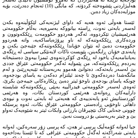
هەڵبژاردنى پێشوەختە کردۆتە، کە مانگى (10) ئەنجام دەدرێت، بۆیە
موزایەدەکان زیاد دەبن.
ئێستا هەوڵى ئەوە هەیە کە داواى لیژنەیەکى لێکۆڵینەوە بکەن
لەسەر بابەتى نەوت، ڕاستە بیانووکە بەسڕەیە، بەڵام حکوومەتى
هەرێمیشیان تێکردووە، ئەگەر هەردوو حکوومەت ڕێککەوتوون و
وردەکارى ڕێککەوتنەکە لە ناو پڕۆژەیاساکەیە، واتە هەردوو
حکوومەت دەبێ لە نێوان خۆیاندا ڕێککەوتنەکە جێبەجێ بکەن و
پابەندى خۆیان ڕابگەینن، پێویست ناکات لایەنێکى سیاسى لە ڕێگەى
بەیاننامەیەک یاخود لە ڕێگەى کۆکردنەوەى ئیمزا بیەوێ دەستبخاتە
بەردەم ڕێککەوتنەکە، من پێموایە ئەگەر حکوومەتى عێراق جددى
بێ لەسەر بابەتەکە، دەتوانێ هەموو بەربەستانە تێبەپەڕێنێ و لەم
مانگەشدا دەردەکەوێ تا چەند ئیلتزام دەکەن بە یاساى بودجەوە،
چونکە یاساى بودجەى ناوخۆ ئیتر دەبێ ڕێکارەکانى جیبەجێ بکرێ،
ئەوەى لەسەر حکوومەتى فیدراڵییە بەپێى ڕیککەوتنەکە شایستە
داراییەکان ڕەوانەى هەرێمى کوردستان بکات، وە هەرێمى
کوردستانیش ئەو پابەندییەى کە هەیەتى لە بابەتى نەوت و نیوەى
داهاتى ناوخۆیى ڕادەستى حکوومەتى عێراق بکات، ئەوە پرسێکە
چوونى جەنابى کاک نێچیرڤان بارزانى وابکات ئیتر بە شێوەیەک تەواو
بێ و چیتر بەربەستى بۆ دروست نەبێ.
جیا لەوانە کۆمەڵیک پرسى تر هەن، کە پرسى زۆر سەرەکین، لەوانە
بابەتى شەراکەتە لەگەڵ حکوومەتى عێراقى کە تا ئێستا بەداخەوە