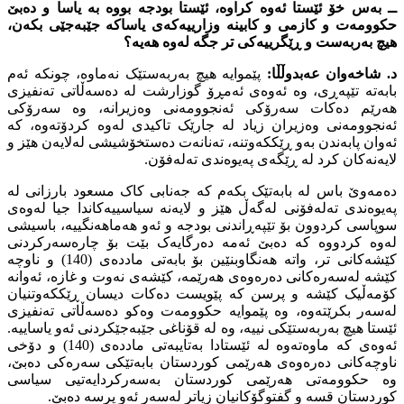
ــ بەس خۆ ئێستا ئەوە کراوە، ئێستا بودجە بووە بە یاسا و دەبێ
حکوومەت و کازمى و کابینە وزارییەکەى یاساکە جێبەجێى بکەن،
هیچ بەربەست و ڕێگرییەکى تر جگە لەوە هەیە؟
د. شاخەوان عەبدوڵڵا:
پێموایە هیچ بەربەستێک نەماوە، چونکە ئەم
بابەتە تێپەڕى، وە ئەوەى ئەمڕۆ گوزارشت لە دەسەڵاتى تەنفیزى
هەرێم دەکات سەرۆکى ئەنجوومەنى وەزیرانە، وە سەرۆکى
ئەنجوومەنى وەزیران زیاد لە جارێک تاکیدى لەوە کردۆتەوە، کە
ئەوان پابەندن بەو ڕێککەوتنە، تەنانەت دەستخۆشیشى لەلایەن هێز و
لایەنەکان کرد لە ڕێگەى پەیوەندى تەلەفۆن.
دەمەوێ باس لە بابەتێک بکەم کە جەنابى کاک مسعود بارزانى لە
پەیوەندى تەلەفۆنى لەگەڵ هێز و لایەنە سیاسییەکاندا جیا لەوەى
سوپاسى کردوون بۆ تێپەڕاندنى بودجە و ئەو هەماهەنگییە، باسیشى
لەوە کردووە کە دەبێ ئەمە دەرگایەک بێت بۆ چارەسەرکردنى
کێشەکانى تر، واتە هەنگاوبنێین بۆ بابەتى ماددەى (140) و ناوچە
کێشە لەسەرەکانى دەرەوەى هەرێمە، کێشەى نەوت و غازە، ئەوانە
کۆمەڵیک کێشە و پرسن کە پێویست دەکات دیسان ڕێککەوتنیان
لەسەر بکرێتەوە، وە پێموایە حکوومەت وەکو دەسەڵاتى تەنفیزى
ئێستا هیچ بەربەستێکى نییە، وە لە قۆناغى جێبەجێکردنى ئەو یاساییە.
ئەوەى کە ماوەتەوە لە ئێستادا بەتایبەتى ماددەى (140) و دۆخى
ناوچەکانى دەرەوەى هەرێمى کوردستان بابەتێکى سەرەکى دەبێ،
وە حکوومەتى هەرێمى کوردستان بەسەرکردایەتیى سیاسى
کوردستان قسە و گفتوگۆکانیان زیاتر لەسەر ئەو پرسە دەبێ.