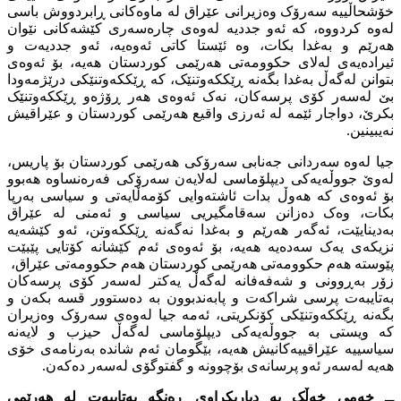
خۆشحاڵییە سەرۆک وەزیرانى عێراق لە ماوەکانى ڕابردووش باسى
لەوە کردووە، کە ئەو جددیە لەوەى چارەسەرى کێشەکانى نێوان
هەرێم و بەغدا بکات، وە ئێستا کاتى ئەوەیە، ئەو جددیەت و
ئیرادەیەى لەلاى حکوومەتى هەرێمى کوردستان هەیە، بۆ ئەوەى
بتوانن لەگەڵ بەغدا بگەنە ڕێککەوتنێک، کە ڕێککەوتنێکى درێژمەودا
بێ لەسەر کۆى پرسەکان، نەک ئەوەى هەر ڕۆژەو ڕێککەوتنێک
بکرێ، دواجار ئێمە لە ئەرزى واقیع هەرێمى کوردستان و عێراقیش
نەیبینین.
جیا لەوە سەردانى جەنابى سەرۆکى هەرێمى کوردستان بۆ پاریس،
لەوێ جووڵەیەکى دیپلۆماسى لەلایەن سەرۆکى فەرەنساوە هەبوو
بۆ ئەوەى کە هەوڵ بدات ئاشتەوایى کۆمەڵایەتى و سیاسى بەرپا
بکات، وەک دەزانن سەقامگیریى سیاسى و ئەمنى لە عێراق
بەدینایێت، ئەگەر هەرێم و بەغدا نەگەنە ڕێککەوتن، ئەو کێشەیە
نزیکەى یەک سەدەیە هەیە، بۆ ئەوەى ئەم کێشانە کۆتایى پێبێت
پێوستە هەم حکوومەتى هەرێمى کوردستان هەم حکوومەتى عێراق،
زۆر بەڕوونى و شەفەفانە لەگەڵ یەکتر لەسەر کۆى پرسەکان
بەتایبەت پرسى شراکەت و پابەندبوون بە دەستوور قسە بکەن و
بگەنە ڕێککەوتنێکى کۆنکریتى، ئەمە جیا لەوەى سەرۆک وەزیران
کە ویستى بە جووڵەیەکى دیپلۆماسى لەگەڵ حیزب و لایەنە
سیاسییە عێراقییەکانیش هەیە، بێگومان ئەم شاندە بەرنامەى خۆى
هەیە لەسەر ئەو پرسانەى بۆچوونە و گفتوگۆى لەسەر دەکەن.
ــ خەمى خەڵک بە دیاریکراوى ڕەنگە بەتایبەت لە هەرێمى