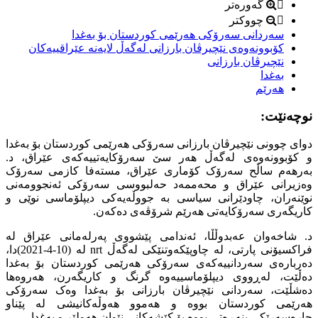
گەورەتر
چووکتر
سەردانى سەرۆکى هەرێمى کوردستان بۆ بەغدا
کۆبوونەوەى نێچیرڤان بارزانى لەگەڵ لایەنە عێراقییەکان
نێچیرڤان بارزانى
بەغدا
هەرێم
نوچەنێت:
دواى چوونى نێچیرڤان بارزانى سەرۆکى هەرێمى کوردستان بۆ بەغدا
و کۆبوونەوەى لەگەڵ هەر سێ سەرۆکایەتییەکەى عێراق، د.
بەرهەم ساڵح سەرۆک کۆمارى عێراق، مستەفا کازمى سەرۆک
وەزیرانى عێراق و محەممەد حەلبووسى سەرۆکى ئەنجوومەنى
نوێنەران، چاودێرانى سیاسى بە جووڵەیەکى دیپلۆماسى نوێى و
کاریگەرى سەرۆکایەتى هەرێم شرۆڤەى دەکەن.
د. شاخەوان عەبدوڵڵا، ئەندامى پێشووى پەرلەمانى عێراق لە
فراکسیۆنى پارتى، لە چاوپێکەوتنێکى لەگەڵ nrt لە (10-4-2021)دا،
دەربارەى سەردانییەکەى سەرۆکى هەرێمى کوردستان بۆ بەغدا
دەڵێت، لەڕووى دیپلۆماسییەوە گرنگ و کاریگەرن، هەروەها
دەشڵێت، سەردانى نێچیرڤان بارزانى بۆ بەغدا وەک سەرۆکى
هەرێمى کوردستان بووە و هەموو هەوڵەکانیشى لە پێناو
چارەسەرێکى بنەڕەتى بووە بۆ کێشەکانى نێوان هەولێر و بەغدا.