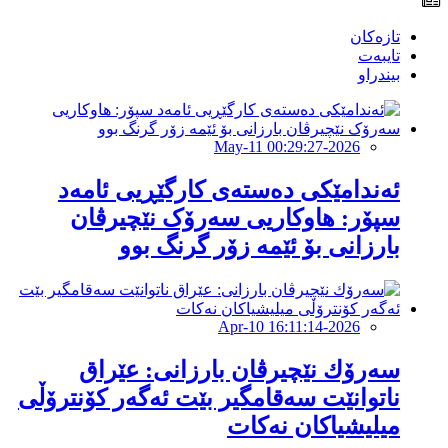
تازەکان
تایبەت
بیندراو
2026-May-11 00:29:27
ئەندامێكی دەستەی کارگێڕیی ئامەد
سپۆر: هاوکاریی سەرۆک نێچیرڤان
بارزانی بۆ ئێمە زۆر گرنگ بوو
2026-Apr-10 16:11:14
سەرۆك نێچیرڤان بارزانی: عێراق
ناتوانێت سەقامگیر بێت ئەگەر کۆنترۆڵی
میلیشیاکان نەکات