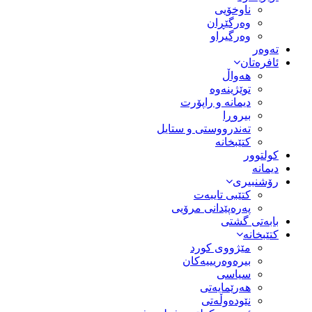
ناوخۆیی
وەرگێڕان
وەرگیراو
تەوەر
ئافرەتان
هەواڵ
توێژینەوە
دیمانە و راپۆرت
بیروڕا
تەندرووستی و ستایل
کتێبخانە
کولتوور
دیمانە
رۆشنبیری
کتێبی تایبەت
پەرەپێدانی مرۆیی
بابەتی گشتی
کتێبخانە
مێژووى کورد
بیرەوەریییەکان
سیاسى
هەرێمایەتی
نێودەوڵەتی