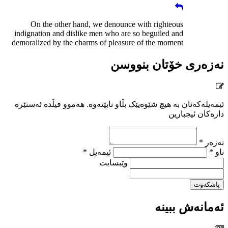
On the other hand, we denounce with righteous
indignation and dislike men who are so beguiled and
demoralized by the charms of pleasure of the moment
نەزەری خۆتان بنووسن
ئیمەیلەکەتان بە هیچ شێوەیێک بڵاو نابێتەوە. هەموو فیڵدە ئەستێرە
دارەکان ئیجبارین
نەزەر *
ناو *
ئیمەیل *
وێبسایت
پاشکەوت
ئەمانەش ببینە