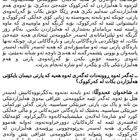
لێرەوە تا هەڵبژاردن لە کەرکووک جێبەجێ دەکرێ، بۆ ئەوەى هەم
هەڵبژاردنەکى سەلیم بکرێ هەم ڕێگا خۆش بکات بۆ گەڕانەوەى
پارتى، چونکە ئەو بابەتە پەیوەستە بە ژیانى کۆى خەڵکى کەرکووک و
دانیشتوانى ئێمە لە کەرکووک، بۆیە گرنگە لەو ماوەییەى کە ماوە
ڕاستە ئێمە بریامانداو بەشدارى لە هەڵبژاردن بکەین، بەڵام زۆر
گرنگە ئەو ئیلتزاماتانەى لەسەر حکوومەتى ئیتحادى هەیە جێبەجێ
بکات، لە چۆڵکردنى بارەگاکانى پارتى و بارەگاکانى ترى، چونکە تەنها
بارەگاى پارتى نییە، ئەو سانسۆرانەى کە هەیە لەسەر ئاڵایە، لەسەر
پاسەوان و بوونى پێشمەرگەیە لە هەندێ ناوچە ئەو شتانە نەمێنێ، بۆ
ئەوەى زەمینە خۆش بکەن بۆ گەڕانەوەى پارتى و هەم
هەڵبژاردنێکى پاک و بێگەرد لەو شارە ئەنجام بدرێت.
ــ ئەگەر ئەوە ڕوونەدات ئەگەرى ئەوە هەیە کە پارتى دیسان بایکۆتى
هەڵبژاردن بکات لە کەرکووک؟
د. شاخەوان عەبدوڵڵا:
ئەو بابەتە نەتەوە یەکگرتووەکانیش لەسەر
هێڵ بۆ ئەوە، ئەگەر ئێمە حکوومەتى عێراقى بیەوێ هەڵبژاردنێکى
بێ تانە و پاک بێ، پارتى حیزبێکى سیاسییە، پارتى گەلى تورکمانى
حیزبێکى سیاسییە، بەشێک لە بارەگانى حیزبەکانى تر و ماڵى خەڵکى
کورد لەو شارەدا لەلایەن میلیشیاییەکانەوە داگیرکراوە، کۆمەلێک
ئەفسەرى ئێمە لە کارەکانیان دوورخراونەتەوە، ئەوانە هەموو
کاریگەرى هەیە لەسەر بەڕێوەچوونى پڕۆسەى هەڵبژاردن لە
کەرکووک، بۆیە پێموایە دەبێ حکوومەتى عێراقى پێش وادەى
هەڵبژاردن ئەو بەڵێنانەى کە داویەتى، لەسەر بابەتى ئاساییکردنەوە