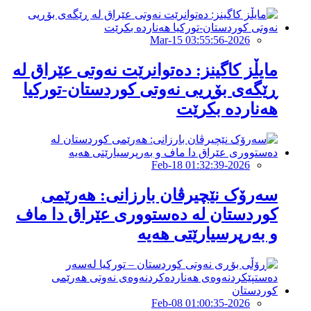
2026-Mar-15 03:55:56
مایڵز کاگینز: دەتوانرێت نەوتی عێراق لە
ڕێگەی بۆڕیی نەوتی کوردستان-تورکیا
هەناردە بكرێت
2026-Feb-18 01:32:39
سەرۆک نێچیرڤان بارزانی: هەرێمی
کوردستان لە دەستووری عێراق دا ماف
و بەرپرسیارێتی هەیە
2026-Feb-08 01:00:35