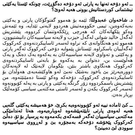
ــ ئەو دۆخە تەنها بە پارتى ئەو دۆخە دەگۆڕێت، چونکە ئێستا یەکێتی
نیشتمانى کوردستانیش بوونى هەیە لەوێ؟
د. شاخەوان عەبدوڵڵا:
ئێمە بۆ هەموو گفتوگۆکان پارتى و یەکێتى
بەیەکەوەین، تیمى حکوومەتیش هەردوو لایەنى تێدایە، وە ئێمەش
وەکو پێکهاتەکان کە هەرچى ڕێککەوتنمان کردووە، پێشتریش
لەگەڵ خالید شوانى لەگەڵ حیزب و لایەنە سیاسییەکان دانیشتیوون،
هەموو ئەو هەنگاوانەى کە نراوە لەسەر ئاساییکردنەوەى کەرکووک
لەگەڵییان باسکراوە. ئێستاش پێموایە دۆخى کەرکووک ئەگەر پارتى
و یەکێتى و تەواوى لایەنە سیاسییەکان بە یەکەوە یەک دەنگ و یەک
هەڵوێست بن، دەتوانن بە یەکەوە بۆ بابەتى ئاساییکردنەوەى
کەرکووک هەنگاوى باشتر بنێن، بێگومان لایەنێک لە لایەنەکان
دوورەپەرێز بێ یاخود بەشێک نەبێ لەو هاوکێشەیەى هەوڵدان بۆ
ئاساییکردنەوەى کەرکووک، دۆخەکە وەکو ئێستا دەمێنێتەوە، من
پێشتریش باسمکردووە زۆر گرنگە یەکێتى و پارتى بە پەلە کۆبوونەوە
لەسەر کەرکووک بکەن و لەسەر ئاستى مەکتەبى سیاسى کۆمەڵێک
بڕیار بدەن.
ــ کێ ئامادە نییە ئەو کۆبوونەوەیە بکرێ، خۆ هەمیشە یەکێتى گلەیى
هەیە لەوەى پارتى نایێتەپێشەوە لەوبارەیەوە، هەتا ئەندامێکى
مەکتەبى سیاسییان ئەگەر قسەکەى بکەمەوە بە پرسیار بۆ تۆ، دەڵێ
کەرکووک پێخۆشە دۆخەکە بەمجۆرە بێ و لەڕووى سیاسییەوە
سوودى لێ دەبینێ؟