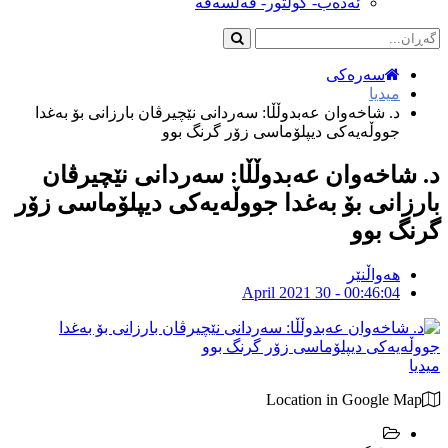
ئەدەب- کولتور- فەلسەفە
سەرەکی
میدیا
د. شاخەوان عەبدوڵڵا: سەردانى نێچیرڤان بارزانى بۆ بەغدا
جووڵەیەکى دیپلۆماسى زۆر گرنگ بوو
د. شاخەوان عەبدوڵڵا: سەردانى نێچیرڤان
بارزانى بۆ بەغدا جووڵەیەکى دیپلۆماسى زۆر
گرنگ بوو
هەواڵنێر
April 2021 30 - 00:46:04
میدیا
Location in Google Map