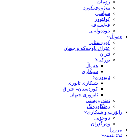
رۆمان
مێژووى کورد
سیاسى
کولتوور
فەلسەفە
نێودەوڵەتی
هەواڵ
کوردستانی
عێراق ناوچەکە و جیهان
ئێران
تورکیە
هەواڵ
شیکاری
ئابووری
شیکاری ئابوری
کوردستان- عێراق
ئابووری جیهان
تەندرووستی
رەنگاورەنگ
راپۆرت و شیکاری
ناوخۆیی
وەرگێڕان
بیروڕا
توێژینەوە