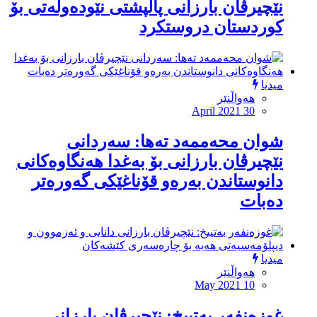
نێچیرڤان بارزانى پاڵپشتى نێودەوڵەتى بۆ
کوردستان دروستکرد
میدیا
هەواڵنێر
April 2021 30
شوان محەممەد تەها: سەردانى
نێچیرڤان بارزانى بۆ بەغدا هەنگاوەکانى
دانوستاندن بەرەو قۆناغێکى گەورەتر
دەبات
میدیا
هەواڵنێر
May 2021 10
غوزەنفەر بەتییخ: نێچیرڤان بارزانى