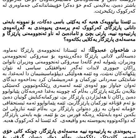
باشتر دەبێ، بەلایەنى کەم خۆ دەکرا خۆپیشاندانەکى جەماوەرى لە
کەرکووک رێکبخرێت.
ــ ئێستا بیانوویەک هەیە کە یەکێتى باسى دەکات، بۆ نموونە بابەتى
دانانى پارێزگاى کەرکووک ئەم پرسەى پەیوەندى بە گەڕانەوەى
پارتییەوە نییە، پارتى بچێ و ئامادەبێ لە ناو ئەنجوومەنى پارێزگا و
مەسەلەى پارێزگار یەکلایی بکاتەوە؟
د. شاخەوان عەبدوڵڵا:
لە ئێستادا ئەنجوومەى پارێزگا نەماوە،
دەسەڵاتى لادانى پارێزگا دەگەڕیتەوە بۆ سەرۆکى ئەنجوومەنى
وەزیران، پێموایە لەم کاتەدا سەرۆکى ئەنجوومەنى وەزیران ناتوانێ
ڕاکان جبوورى لابدات ئەگەر تەوافقێکى سیاسى لە نێوان
پێکهاتەکان نەبێت، وە ئێمە هەوڵێکى دیپلۆماسیشیمان دا لەبەغدا، بە
شاندێکى سەردانى تورکمان و عەرەبیشمان کرد بەداخەوە دیدگاى
ئەوان جیاواز بوو لەوەى ئێمە لەسەرى ڕێککەوتبووین کەسێکى
بێلایەن بکرێتە پارێزگار، بەڵام کە چووینە بەغدا عەرەبەکان پێیانوابوو
دەبێ ڕاکان تا هەڵبژاردن پارێزگار بێ، تورکمانەکنایش گوتیان دەبێ
بۆ ئەم قۆناغە تورکمان پارێزگاربێ، ئێمە پێمانوابوو ئەمە ئیستحقاقى
خۆمانە ئەوان بە زۆر دەتوانن پارێزگار بن، بەڵام ئێمە تنازولى لێ
بکەین ئەوە بابەتێکە ڕەنگە قورس بێ بۆ ئێمە، بۆیە بابەتى پارێزگار
کە دواکەوتووە پەیوەستە بەو واقیعەى، کە ئێستا لە کەرکووک هەیە.
ــ پەیوەندى بە پارتییەوە نییە مەسەلەى پارێزگار، چونکە کاتى خۆى
لەسەر کاندیدێک ڕێککەوتن بەڵام دواتر دیسان گرفتى بۆ