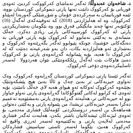
د. شاخەوان عەبدوڵڵا:
ئەگەر تەماشاى کەرکووکت کردبێ، ئەوەى
قوربانى بۆ کەرکووک دابێت تەنها پارتى دیموکراتى کوردستان بووە،
ئێمە قوربانیمان بە سەرکردەى خۆمان و شۆڕشێکى گەورەدا لەپێناو
کەرکووک، وە لە هەڵبژاردنى (2018) کە تەوقیتەکەى لەگەڵ (16)
ئۆکتۆبەر تەنها چەند مانگێکى فەرق بوو، وە بێگومان بەشداریکردنى
پارتى لە کەرکووک کورسییەکانى پارتى زیادی دەکرد، خەڵک
متمانەى بە یەکێتى نەمابوو لە کەرکووک بۆیە پارتى قوربانى بە
دەنگەکانى خۆشیدا، چونکە پێیوابوو ئەگەر بگەڕێتەوە کەرکووک و
بەشدارى ئەو هەڵبژاردنە بکات، دان بەو شەرعیەتە دەنێت کە لە
کەرکووک دا هەیە، بۆیە پێمانوایە گەڕانەوەى پارتى بۆ کەرکووک
دەبێ هاوکات بێت لەگەڵ ڕێککەوتنێکى نێوان هەردوولا لەسەر
ئاساییکردنەوەى دۆخى کەرکووک.
ئەگەر ئێستا پارتى دیموکراتى کوردستان گەڕایەوە کەرکووک، وەک
تەواوى حیزبەکانى تر بەبێ چەک و ئاڵا بەبێ هیچ پێشکەوتنێک
بچێتەوە کەرکووک ئەوکاتە ئەو هیواى هەیە لاى خەڵک نامێنێ، بۆیە
ئەوەى کە کرابوو لەکاتى گفتوگۆکاندا گەڕانەوەى پارتى تەواو جیاواز
بوو لە حیزبەکانى تر، هەڵبەتە گەڕانەوەى پارتى بەمشێوەیە تەعمیم
دەکرا بەسەر حیزبەکانى تریشدا، من پێموایە پارتى و یەکێتى دەتوانن
هەماهەنگ بن لەسەر دروستکردنى کۆمەڵێک فشارى مەدەنى، بۆ
ئەوەى لیژنەکان ئیشەکانیان باشتر بکەن، هەڵبەت ئەگەر فشارى
مەدەنى لەلایەن پارتى و یەکێتییەوە لەسەر ئەرزى واقیع لە
کەرکووک هەبێ، بێگوما لەسەر ئاستى سیاسیش فشارەکان
دروست دەبن و هەنگاوەکانى ئاساییکردنەوەى دۆخى کەرکووک