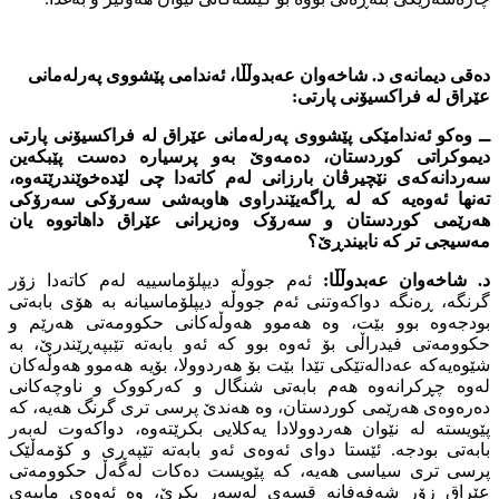
دەقى دیمانەى د. شاخەوان عەبدوڵڵا، ئەندامى پێشووى پەرلەمانى
عێراق لە فراکسیۆنى پارتى:
ــ وەکو ئەندامێکى پێشووى پەرلەمانى عێراق لە فراکسیۆنى پارتى
دیموکراتى کوردستان، دەمەوێ بەو پرسیارە دەست پێبکەین
سەردانەکەى نێچیرڤان بارزانى لەم کاتەدا چى لێدەخوێندرێتەوە،
تەنها ئەوەیە کە لە ڕاگەیێندراوى هاوبەشى سەرۆکى سەرۆکى
هەرێمى کوردستان و سەرۆک وەزیرانى عێراق داهاتووە یان
مەسیجى تر کە نابیندڕێ؟
د. شاخەوان عەبدوڵڵا:
ئەم جووڵە دیپلۆماسییە لەم کاتەدا زۆر
گرنگە، ڕەنگە دواکەوتنى ئەم جووڵە دیپلۆماسیانە بە هۆى بابەتى
بودجەوە بوو بێت، وە هەموو هەوڵەکانى حکوومەتى هەرێم و
حکوومەتى فیدراڵى بۆ ئەوە بوو کە ئەو بابەتە تێبپەڕێندرێ، بە
شێوەیەکە عەدالەتێکى تێدا بێت بۆ هەردوولا، بۆیە هەموو هەوڵەکان
لەوە چڕکرانەوە هەم بابەتى شنگال و کەرکووک و ناوچەکانى
دەرەوەى هەرێمى کوردستان، وە هەندێ پرسى ترى گرنگ هەیە، کە
پێویستە لە نێوان هەردوولادا یەکلایى بکرێتەوە، دواکەوت لەبەر
بابەتى بودجە. ئێستا دواى ئەوەى ئەو بابەتە تێپەڕى و کۆمەڵێک
پرسى ترى سیاسى هەیە، کە پێویست دەکات لەگەڵ حکوومەتى
عێراق زۆر شەفەفانە قسەى لەسەر بکرێ، وە ئەوەى ماییەى