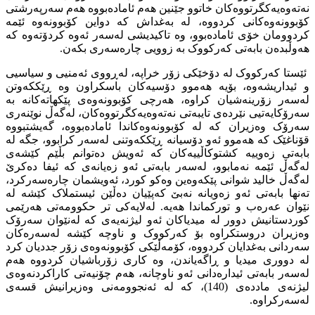
نەتەوەیەکگرتووەکان خاتوو جێنین هەم ئامادەبووە هەم سەرپەرشتى
کۆبوونەوەکانى کردووە، لە بەغداش کە دواین کۆبوونەوە ئێمە
کردوومان خۆى ئامادەبوو، وە تاکیدیشى لەسەر ئەوە کردۆتەوە کە
هەوڵبدەن بابەتى کەرکووک بە زوویى چارەسەرى بکەن.
ئێستا کەرکووک لە دۆخێکى زۆر خراپە، لەڕووى ئەمنیى و سیاسیى
و ئیداریشەوە، بۆیە هەموو دۆسیەکان باسکراون وە ڕێککەوتن
لەسەر زۆرینەشیان کراوە، هەرچى کۆبوونەوەى پێکهاتەکانە بە
سەرۆکایەتیى نێردەى تایبەتى نەتەوەیەکگرتووەکان، لەگەڵ نوێنەرى
سەرۆک وەزیران کە لە کۆبوونەوەکاندا ئامادەبووە، گەیشتبووە
قۆناغێک کە هەموو ئەو دۆسیانە ڕێککەوتنى لەسەر کرابوو، جگە لە
بابەتى زەوییە کشتوکاڵییەکان کە ئەویش دەتوانم بڵێم کێشەى
لەگەڵ ئێمە نەمابوو، لەسەر بابەتى ئەو زەیانەى کە ئیفا دەکرێ
لەگەڵ خالید شوانى پێکەوەین وەکو کورد، ئەویشمان چارەسەرکرد،
تەنها بابەتى ئەو زەویانە نەبێ کەپێیان دەڵێن ئیستملاک کێشە لە
نێوان عەرەب و تورکماندا هەیە. لەلایەکى تر حکوومەتى هەرێمى
کوردستانیش دوور لە میدیاکان ئەو لیژنەیەى کە لەنێوان سەرۆک
وەزیران دروستکراوە بۆ کەرکووک و ناوچە کێشە لەسەرەکان
سەردانى بەغدایان کردووە، کۆمەڵێکى کۆبوونەوەى زۆر جددیان کرد
لە دوورى میدیا و ڕاگەیاندن، وە کارى زۆرباشیان کردووە هەم
لەسەر بابەتى ئیدارەدانى ئەو ناوچانە، هەم چۆنیەتى کاراکردنەوەى
لیژنەى ماددەى (140)، کە لە ئەنجوومەنى وەزیرانیش قسەى
لەسەرکراوە.