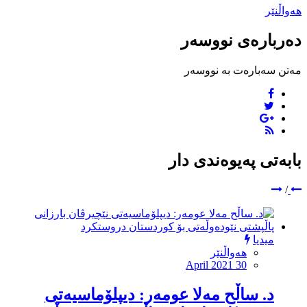
هەواڵنێر
دەربارەی نووسەر
مەتن سەبارەت بە نووسەر
بابەتی پەیوەندی دار
/
میدیا
هەواڵنێر
April 2021 30
د. ساڵح مەلا عومەر: دیپلۆماسیەتى