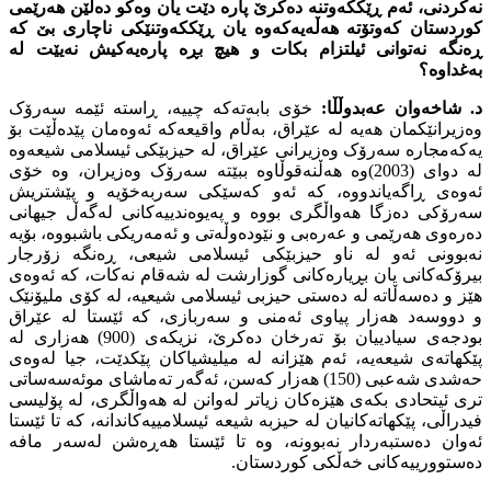
نەکردنى، ئەم ڕێککەوتنە دەکرێ پارە دێت یان وەکو دەڵێن هەرێمى
کوردستان کەوتۆتە هەڵەیەکەوە یان ڕێککەوتنێکى ناچارى بێ کە
ڕەنگە نەتوانى ئیلتزام بکات و هیچ بڕە پارەیەکیش نەیێت لە
بەغداوە؟
د. شاخەوان عەبدوڵڵا:
خۆى بابەتەکە چییە، ڕاستە ئێمە سەرۆک
وەزیرانێکمان هەیە لە عێراق، بەڵام واقیعەکە ئەوەمان پێدەڵێت بۆ
یەکەمجارە سەرۆک وەزیرانى عێراق، لە حیزبێکى ئیسلامى شیعەوە
لە دواى (2003)وە هەڵنەقوڵاوە ببێتە سەرۆک وەزیران، وە خۆى
ئەوەى ڕاگەیاندووە، کە ئەو کەسێکى سەربەخۆیە و پێشتریش
سەرۆکى دەزگا هەواڵگرى بووە و پەیوەندییەکانى لەگەڵ جیهانى
دەرەوى هەرێمى و عەرەبى و نێودەوڵەتى و ئەمەریکى باشبووە، بۆیە
نەبوونى ئەو لە ناو حیزبێکى ئیسلامى شیعى، ڕەنگە زۆرجار
بیرۆکەکانى یان بڕیارەکانى گوزارشت لە شەقام نەکات، کە ئەوەى
هێز و دەسەڵاتە لە دەستى حیزبى ئیسلامى شیعیە، لە کۆى ملیۆنێک
و دووسەد هەزار پیاوى ئەمنى و سەربازى، کە ئێستا لە عێراق
بودجەى سیادییان بۆ تەرخان دەکرێ، نزیکەى (900) هەزارى لە
پێکهاتەى شیعەیە، ئەم هێزانە لە میلیشیاکان پێکدێت، جیا لەوەى
حەشدى شەعبى (150) هەزار کەسن، ئەگەر تەماشاى موئەسەساتى
ترى ئیتحادى بکەى هێزەکان زیاتر لەوانن لە هەواڵگرى، لە پۆلیسى
فیدراڵى، پێکهاتەکانیان لە حیزبە شیعە ئیسلامییەکاندانە، کە تا ئێستا
ئەوان دەستبەردار نەبوونە، وە تا ئێستا هەڕەشن لەسەر مافە
دەستوورییەکانى خەڵکى کوردستان.