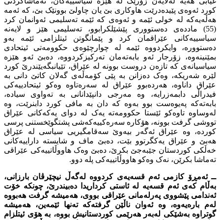
غیابى هەیە لەلایەن زۆرێک لە هێزە سیاسییەکان، تەماشاکردنى
کورد ئەوەى پێیدەدرێت هاوکارى بێ یان چاولێ بوونێک بێ، کە ئەمە
هەڵەیەکە لە خولى ئێمە و ئەوەى کە ئێمە تەسلیمى ئەوانمان کرد
(55) ماددەى دەستوورى پێشێلکرابوو، تەسلیمى هێز و لایەنە
سیاسییەکانى عێراقمان کرد و پێمانگوتن ئیتلزامى ئێمە بەو
دەستوورە، وایکردووە ئێمە لە چوارچێوەى حکوومەتى ئیتحادى
بمێنینەوە، زۆرجار ئەو بابەتەمان تەرکیزکردووە، دەبێ ئەو هێزە
سیاسیانەى کە تازەن دروست بوونە لە عێراق، تێیانبگەیێندرێ کورد
لێرە شەریکە، وەک دەزانن بە پێى کۆمەڵەى گەلان کاتێ دانى بە
عێراق داناوە، هەردەبوو عێراق لە سەرەتاوە وەکو ئیتحادییەکى
فیدراڵى دابمەزرایە، وە مەرجى دانپێدانانى بە تەواوى سیادە،
بابەتەکە پەیوەست بوو بەوە کە دان بە مافى کورد دابنرێت، وە
لەوساوە تاوەکو ئێستا حکوومەتە یەک لە دواى یەکەکانى عێراق
تووشى گرفت بوونە، هۆکارە سەرەکییەکەشى پشتگوێخستنى پرسى
کوردە، وە عێراق ئەگەر بیەوێ سەقامگیریى سیاسى لە عێراق
هەبێ و عێراق یەکگرتوو بێت، دەبێ ماف و شایستە داراییەکانى
خەڵکى کوردستان جێبەجێ بکرێ، دەبێ وەک هاووڵاتییەکى عێراقى
تەماشا بکرێن، نەک وەکو هاووڵاتییەکى پلە دوو.
ــ ئەمڕۆ کازمی ئەم قسەیەى کردووە لەگەڵ نیچێرڤان بارزانى،
بەڵام کەى ئەم قسەیە لە ئاستى کرداریدا دەبیندرێ، چونکە خۆت
ئەندامى پێشووى پەرلەمانى عێراقى بووى، هەمیشە گرفت هەبووە
لەم بارەیەوە، وە ئەوان ناڵێن گرفتەکە تەنها ئێمەین، هەمیشە
گوتراوە بەشێکى لەبەر هەرێمى کوردستانیش بووە، بە هۆى ئیتلزام