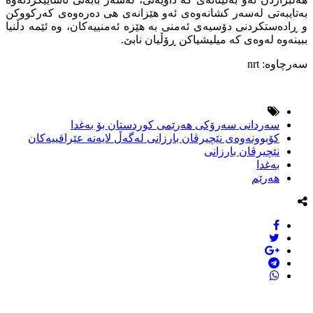
بەتایبەتى لەسەر کشانەوەى ئەو هێزانەى هى دەرەوەى کەرکووکن
و ڕادەستکردنى دۆسیەى ئەمنى بە هێزە ئەمنییەکان، وە ئێمە دڵنیا
ببینەوە لەوەى کە میلیشیاکن ڕۆڵیان نابێ.
سەرچاوە: nrt
سەردانى سەرۆکى هەرێمى کوردستان بۆ بەغدا
کۆبوونەوەى نێچیرڤان بارزانى لەگەڵ لایەنە عێراقییەکان
نێچیرڤان بارزانى
بەغدا
هەرێم