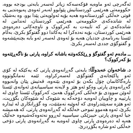
ئەگەرچى ئەو ماوەیە فۆکەسەکە زیاتر لەسەر بابەتى بودجە بووە،
حکوومەتى هەرێمى کوردستانیش پێوابوو لەبەر ئەوەى پەیوەندیى بە
قوتى خەڵکى کوردستانەوە هەیە بۆیە ئەولویەتى پێدا بوو، وە بەشێک
لە شاندەکەى حکوومەتى هەرێمى کوردستان، ئەندامن لە
شاندەکەى تر کە تایبەت بە کەرکووک و ناوچەکانى دەرەوەى
هەرێمى کوردستان، بۆیە نەدەکرا لە یەکاتدا دوو گفتوگۆ بکرێ، بەڵام
ئێستا بەرنامەى جددیان هەیە بۆ ئەوەى لەسەر ئەو بابە بچنەپێشەوە
و گفتوگۆى جددى لەسەر بکرێ.
ــ مادەم ئەو گفتوگۆ و ڕێککەوتنە باشانە کراوە، پارتى بۆ ناگەڕێتەوە
بۆ کەرکووک؟
د. شاخەوان عەبدوڵڵا:
بابەتى گەڕانەوەى پارتى کە یەکێکە لە کۆى
ئەو پاکێجانەى گفتوگۆى لەسەرکراوە، ئێمە نەمانگوتووە
بارەگاکانمان چۆڵ بکەن بۆ ئەوەى بێنەوە، قەتیش پێان وانەبووە
گەڕانەوەى پارتى وەکو ئەو هێز و لایەنە سیاسییانەى ئەوانەى ئێستا
لەوێن سوودى بۆ خەڵکى کەرکووک هەبێ، کەرکووک ئێستا چاوى لە
پارتییە و چاوییان لەوەیە دۆخەکە بە شێوەک لە شێوەکان بگۆڕیت،
ئەو هێزە سەپێندراوەى کە لەوێیە نەمێنێت، وە گۆڕانکارى لە ئیدارە
بکرێ، ئەوە هەموو تموحى خەڵکە لە گەڕانەوەى پارتى، کە هەمیشە
جیا لەوەى پارتى حیبزێکى سیاسییە لەڕوو نەتەوەکەشیەوە خەڵێک
هەیە لە دەرەوەى پارتى چاوى لەوەیە بە گەڕانەوەى پارتى دۆخى
خەڵکى ئەو شارە بگۆڕدرێ.