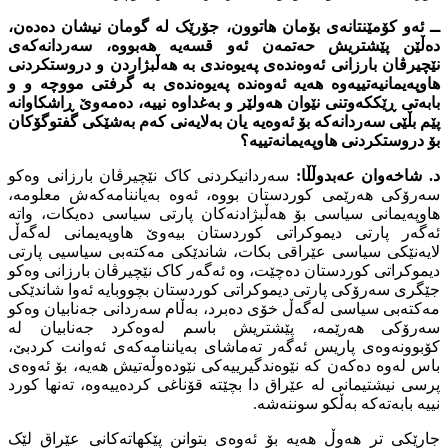
ــ ئەو کۆمێنتانەى بۆمان هاتوون، جۆرێک لە گومان نیشان دەدەن،
دەڵێن پێشتریش حەتمەن ئەو قسەیە هەبووە، سەردانەکەى
نێچیرڤان بارزانى ئەوەندەى پەیوەندى بە هەڵبژاردن و دروستکردنى
هاوپەیمانیەتییەوە هەیە ئەوەندە پەیوەندەى بە گرفتى مووچە و و
بابەتى ڕێککەوتنى نێوان هەولێر و بەغداوە نییە، دەمەوێ ڕاشکاوانە
پێم بڵێی سەردانەکە بۆ ئەوەیە یان بەلایەنى کەم بەشێکى گفتوگۆکان
بۆ دروستکردنى هاوپەیمانەتییە؟
د. شاخەوان عەبدوڵڵا:
سەردانیکردنى کاک نێچیرڤان بارزانى وەکو
سەرۆکى هەرێمى کوردستان بووە، ئەوە بەیاننامەکەش معلومە،
هاوپەیمانى سیاسى بۆ هەڵبژادنەکان پارتى سیاسى دەیکات، واتە
ئەگەر پارتى دیموکراتى کوردستان بیەوێ هاوپەیمانى لەگەڵ
لایەنێکى سیاسى عێراقى بکات، شاندێکى مەکتەبى سیاسیى پارتى
دیموکراتى کوردستان دەچێت، وە ئەگەر کاک نێچیرڤان بارزانى وەکو
جێگرى سەرۆکى پارتى دیموکراتى کوردستان بچووبایە ئەوا شاندێکى
مەکتەبى سیاسى لەگەڵ خۆى دەبرد، بەڵام سەردانى جەنابیان وەکو
سەرۆکى هەرێمە، پێشتریش باسم لەوەکرد جەنابیان لە
کۆبوونەوەى پاریس ئەگەر تەماشاى بەیاننامەکەى ئەوانت کردبێ،
باس لەوە دەکەن کە نێوەندگیرییەکى نێودەوڵەتیش هەیە، بۆ ئەوەى
پرسى نیشتیمانى لە عێراق دا بچێتە قۆناغى کردەییەوە، تەنها کورد
نییە بابەتەکە بەڵکو سوننەشە.
جارێکى تر هەوڵ هەیە بۆ ئەوەى بتوانن پێکهاتەکانى عێراق لێک