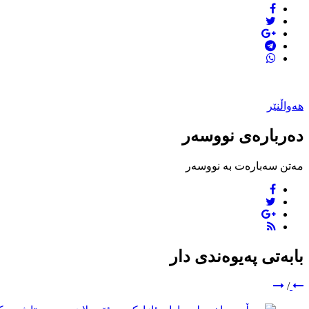
هەواڵنێر
دەربارەی نووسەر
مەتن سەبارەت بە نووسەر
بابەتی پەیوەندی دار
/