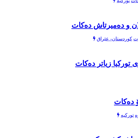
تورکیە
ان و دەمیرتاش دەکات
کوردستان- عێراق
تورکیا زیاتر دەکات
ۆ دەكات
تورکیە