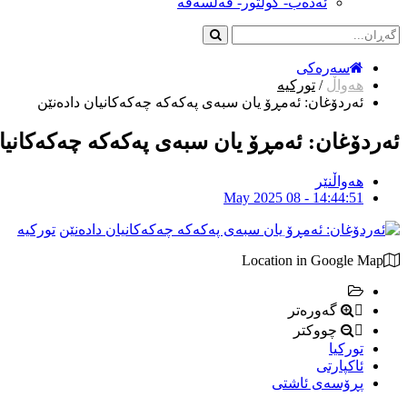
ئەدەب- کولتور- فەلسەفە
سەرەکی
هەواڵ
/
تورکیە
ئەردۆغان: ئەمڕۆ یان سبەی پەکەکە چەکەکانیان دادەنێن
ئەردۆغان: ئەمڕۆ یان سبەی پەکەکە چەکەکانیا
هەواڵنێر
May 2025 08 - 14:44:51
تورکیە
Location in Google Map
گەورەتر
چووکتر
توركیا
ئاكپارتی
پڕۆسەی ئاشتی