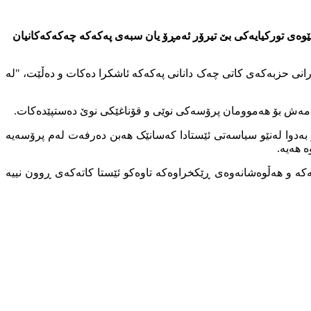
ێوەی تورکیایەکی بێ تیرۆر ئەمڕۆ یان سبەی پەکەکە چەکەکەکانیان
رانی حزبەکەی کاتی چەک دانانی پەکەکە ئاشکرا دەکات و دەڵێت، "لە
 ئەمەش بۆ هەموومان پرۆسەکی نوێی و قۆناغێکی نوێ دەستپێدەکات.
ەدوا لەنێو سیاسەتی ئێستادا کەسانێک هەبن دەرفەت لەم پرۆسەیە
ە هەیە.
کە و هەڵوەشانەوەی ڕێکخراوەکە تاوەکو ئێستا کاتەکەی ڕوون نییە