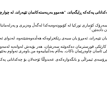
انی پەکەکە ڕایگەیاند، "هەموو بەربەستەکانمان تێپەراند، لە چوارچ
سەرۆک کۆماری تورکیا لە کۆبوونەوەیەکدا لەگەڵ وەزیری و پەرلەمانتا
 دادەنێن."
نمان تێپەراند، ئەمڕۆ یان سبەی رێکخراوەکە هەڵدەوەشێتەوە، لەدوای
 کارێکی قورسترمان دەکەوێتە سەرشان، هەر بۆیەش لەوانەیە لەمەو ب
ئاسان چاوەڕێمان ناکات. بەڵام بەدڵنیاییەوە من باوەری تەواوم بەئێو
سەی ئیمراڵی و بانگەوازەکەی عەبدوڵڵا ئۆجەلان بۆ چەکدانانی پەکە