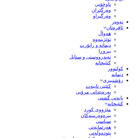
ناوخۆیی
وەرگێڕان
وەرگیراو
تەوەر
ئافرەتان
هەواڵ
توێژینەوە
دیمانە و راپۆرت
بیروڕا
تەندرووستی و ستایل
کتێبخانە
کولتوور
دیمانە
رۆشنبیری
کتێبی تایبەت
پەرەپێدانی مرۆیی
بابەتی گشتی
کتێبخانە
مێژووى کورد
بیرەوەریییەکان
سیاسى
هەرێمایەتی
نێودەوڵەتی