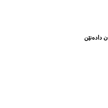
ن دادەنێن