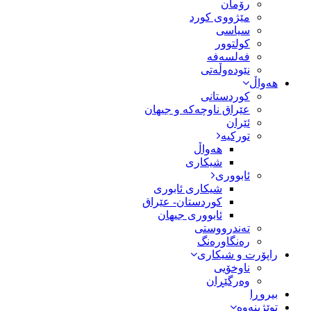
رۆمان
مێژووى کورد
سیاسى
کولتوور
فەلسەفە
نێودەوڵەتی
هەواڵ
کوردستانی
عێراق ناوچەکە و جیهان
ئێران
تورکیە
هەواڵ
شیکاری
ئابووری
شیکاری ئابوری
کوردستان- عێراق
ئابووری جیهان
تەندرووستی
رەنگاورەنگ
راپۆرت و شیکاری
ناوخۆیی
وەرگێڕان
بیروڕا
توێژینەوە