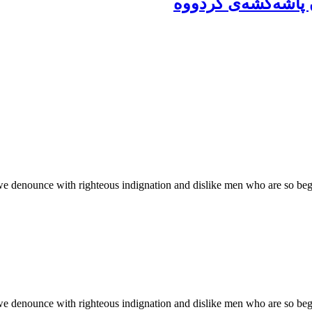
ان پاشەكشەی كردووە
we denounce with righteous indignation and dislike men who are so be
we denounce with righteous indignation and dislike men who are so be