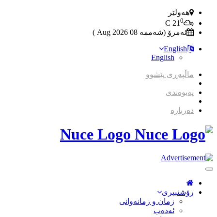
هەولێر
0
C
21
ئەمرۆ (شەممە 08 2026 Aug )
English
English
ماڵپەڕی پێشوو
پەیوەندی
دەربارە
Nuce Logo
Toggle
Navigation
رۆشنبیری
زمان و زمانه‌وانی
ئەدەب