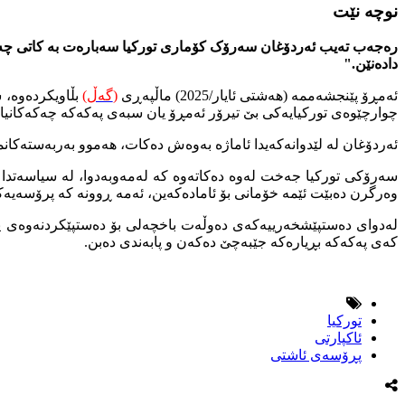
نوچە نێت
رەجەب تەیب ئەردۆغان سەرۆک کۆماری تورکیا سەبارەت بە کاتی چەکدان
دادەنێن."
ئەمڕۆ پێنجشەممە (هەشتی ئایار/2025) ماڵپەڕی
(
گەڵ
)
بڵاویکردەوە، 
چوارچێوەی تورکیایەکی بێ تیرۆر ئەمڕۆ یان سبەی پەکەکە چەکەکانیان
ئەردۆغان لە لێدوانەکەیدا ئاماژە بەوەش دەکات، هەموو بەربەستەکا
سەرۆکی تورکیا جەخت لەوە دەکاتەوە کە لەمەوبەدوا، لە سیاسەتدا
وەرگرن دەبێت ئێمە خۆمانی بۆ ئامادەکەین، ئەمە ڕوونە کە پرۆسەیەکی 
لەدوای دەستپێشخەرییەکەی دەوڵەت باخچەلی بۆ دەستپێکردنەوەی پرۆ
کەی پەکەکە بڕیارەکە جێبەچێ دەکەن و پابەندی دەبن.
توركیا
ئاكپارتی
پڕۆسەی ئاشتی