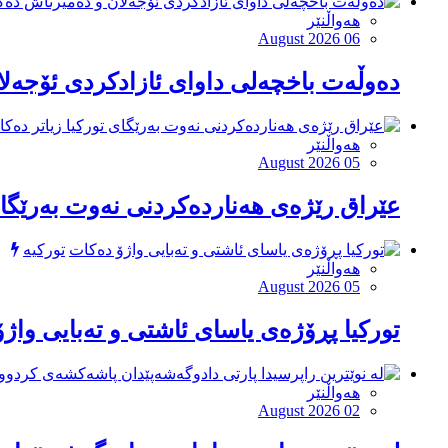
هەواڵنێر
August 2026 06
دەوڵەت باخچەلی داوای ئازادکردی ئۆجەل
هەواڵنێر
August 2026 05
عێراق رێژەی هەناردەکردنی نەوت بەرێگای 
تورکیە
هەواڵنێر
August 2026 05
توركیا پڕۆژەی یاسای ئاشتی و تەبایی واژ
هەواڵنێر
August 2026 02